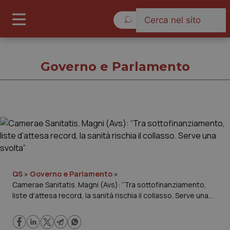
Venerdì 7 Agosto 2026
Governo e Parlamento
Governo e Parlamento
Cronache
Governo e Parlamento
QS
»
Governo e Parlamento
»
Camerae Sanitatis. Magni (Avs): “Tra sottofinanziamento,
liste d’attesa record, la sanità rischia il collasso. Serve una
Regioni e Asl
svolta”
Lavoro e Professioni