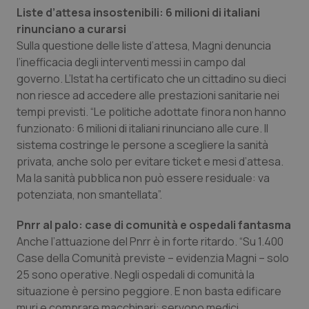
Liste d’attesa insostenibili: 6 milioni di italiani
Piemonte
HIV
rinunciano a curarsi
Sulla questione delle liste d’attesa, Magni denuncia
Provincia Autonoma di Bolzano
Infezioni & Febbre
l’inefficacia degli interventi messi in campo dal
governo. L’Istat ha certificato che un cittadino su dieci
non riesce ad accedere alle prestazioni sanitarie nei
Provincia Autonoma di Trento
Ipertensione & Scompenso
tempi previsti. “Le politiche adottate finora non hanno
funzionato: 6 milioni di italiani rinunciano alle cure. Il
Puglia
Malattie rare
sistema costringe le persone a scegliere la sanità
privata, anche solo per evitare ticket e mesi d’attesa.
Sardegna
Malattia di Crohn & Rettocolite Ulcerosa
Ma la sanità pubblica non può essere residuale: va
potenziata, non smantellata”.
Sicilia
Neuroscienze & patologie neurodegenerative
Pnrr al palo: case di comunità e ospedali fantasma
Toscana
Obesità
Anche l’attuazione del Pnrr è in forte ritardo. “Su 1.400
Case della Comunità previste – evidenzia Magni – solo
25 sono operative. Negli ospedali di comunità la
Umbria
Oftalmologia
situazione è persino peggiore. E non basta edificare
muri e comprare macchinari: servono medici,