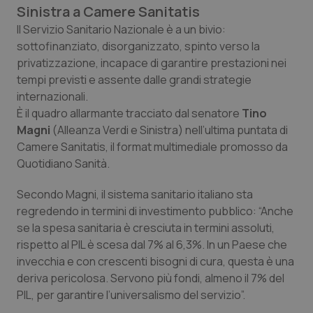
Sinistra a
Calabria
Asma & BPCO
Camere Sanitatis
Il Servizio Sanitario Nazionale è a un bivio:
sottofinanziato, disorganizzato, spinto verso la
Campania
Car-T
privatizzazione, incapace di garantire prestazioni nei
tempi previsti e assente dalle grandi strategie
Emilia-Romagna
Colesterolo & coronaropatie
internazionali.
È il quadro allarmante tracciato dal senatore
Tino
Friuli Venezia Giulia
Dermatite Atopica
Magni
(Alleanza Verdi e Sinistra) nell’ultima puntata di
Camere Sanitatis
, il format multimediale promosso da
Lazio
Diabete & glucometri
Quotidiano Sanità
.
Liguria
Disturbi dell’umore
Secondo Magni, il sistema sanitario italiano sta
regredendo in termini di investimento pubblico: “Anche
se la spesa sanitaria è cresciuta in termini assoluti,
Lombardia
Dolore
rispetto al PIL è scesa dal 7% al 6,3%. In un Paese che
invecchia e con crescenti bisogni di cura, questa è una
Marche
Donna & Salute
deriva pericolosa. Servono più fondi, almeno il 7% del
PIL, per garantire l’universalismo del servizio”.
Molise
Epatiti