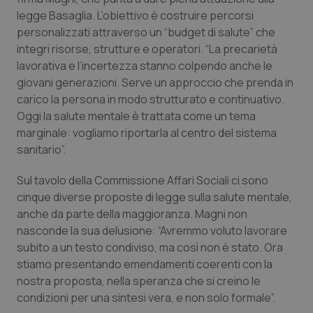
legge Basaglia. L’obiettivo è costruire percorsi
Salute orale & impianti
personalizzati attraverso un “budget di salute” che
integri risorse, strutture e operatori. “La precarietà
Sangue & coagulazione
lavorativa e l’incertezza stanno colpendo anche le
giovani generazioni. Serve un approccio che prenda in
Tiroide
carico la persona in modo strutturato e continuativo.
Oggi la salute mentale è trattata come un tema
Tumore al seno
marginale: vogliamo riportarla al centro del sistema
sanitario”.
Tumore ovarico
Sul tavolo della Commissione Affari Sociali ci sono
cinque diverse proposte di legge sulla salute mentale,
Tumori del Polmone & Testa Collo
anche da parte della maggioranza. Magni non
nasconde la sua delusione: “Avremmo voluto lavorare
Tumori gastrointestinali
subito a un testo condiviso, ma così non è stato. Ora
stiamo presentando emendamenti coerenti con la
Ulcera & Reflusso
nostra proposta, nella speranza che si creino le
condizioni per una sintesi vera, e non solo formale”.
Vaccini