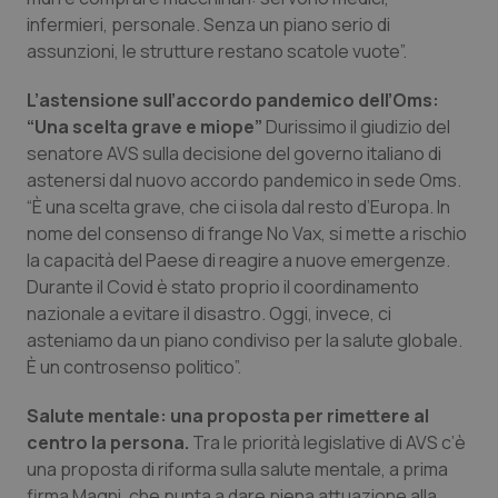
Valle D’Aosta
Oncodermatologia
infermieri, personale. Senza un piano serio di
assunzioni, le strutture restano scatole vuote”.
Veneto
Oncoematologia
L’astensione sull’accordo pandemico dell’Oms:
Oncologia & Nutrizione
“Una scelta grave e miope”
Durissimo il giudizio del
senatore AVS sulla decisione del governo italiano di
Psoriasi & pelle
astenersi dal nuovo accordo pandemico in sede Oms.
“È una scelta grave, che ci isola dal resto d’Europa. In
nome del consenso di frange No Vax, si mette a rischio
Quotidiano Cardiologia
la capacità del Paese di reagire a nuove emergenze.
Durante il Covid è stato proprio il coordinamento
Quotidiano Chirurgia
nazionale a evitare il disastro. Oggi, invece, ci
asteniamo da un piano condiviso per la salute globale.
Quotidiano Oncologia
È un controsenso politico”.
Quotidiano Pediatria
Salute mentale: una proposta per rimettere al
centro la persona.
Tra le priorità legislative di AVS c’è
Rene & patologie urogenitali
una proposta di riforma sulla salute mentale, a prima
firma Magni, che punta a dare piena attuazione alla