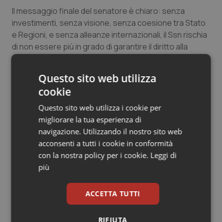
Il messaggio finale del senatore è chiaro: senza
investimenti, senza visione, senza coesione tra Stato
e Regioni, e senza alleanze internazionali, il Ssn rischia
di non essere più in grado di garantire il diritto alla
salute: “Il governo deve invertire la rotta: la sanità
pubblica non è una voce di spesa, ma un investimento
Questo sito web utilizza
civile e sociale”.
cookie
Questo sito web utilizza i cookie per
migliorare la tua esperienza di
navigazione. Utilizzando il nostro sito web
acconsenti a tutti i cookie in conformità
con la nostra policy per i cookie.
Leggi di
più
ACCETTA TUTTI
RIFIUTA