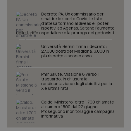
Decreto PA. Un commissario per
smaltire le scorte Covid, le liste
d’attesa tornano al Siveas e i poteri
ispettivi ad Agenas. Saltano l’aumento
delle tariffe ospedaliere e la proroga dei gettonisti
Università. Bernini firma il decreto:
27.000 posti per Medicina, 3.000 in
più rispetto a scorso anno
Pnrr Salute. Missione 6 verso il
CookieScriptConsent
5 mesi
CookieScript
traguardo, in chiusura la
settim
www.quotidianosanita.it
rendicontazione degli obiettivi per la
X e ultima rata
Caldo. Ministero: oltre 1.700 chiamate
al numero 1500 dal 22 giugno.
Proseguono monitoraggi e campagna
informativa