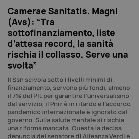
Camerae Sanitatis. Magni
Scienza e Farmaci
(Avs): “Tra
sottofinanziamento, liste
Studi e Analisi
d’attesa record, la sanità
Lettere al direttore
rischia il collasso. Serve una
Edizioni Regionali
svolta”
QS Pro
Il Ssn scivola sotto i livelli minimi di
finanziamento, servono più fondi, almeno
Professionisti Sanitari.AI
il 7% del PIL per garantire l’universalismo
del servizio, il Pnrr è in ritardo e l’accordo
pandemico internazionale è ignorato dal
Abruzzo
QS Pro Gold
governo. Sulla salute mentale si rischia
QS Club
Newsletter
una riforma mancata. Questa la decisa
Basilicata
Artrite & artrosi
denuncia del senatore di Alleanza Verdi e