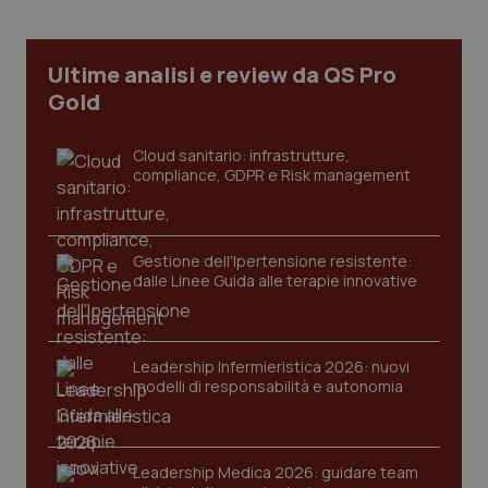
Ultime analisi e review da QS Pro
tracking-sites-ironfish-
www.quotidianosanita.it
4
tracking-enable
settim
Gold
2 gior
Cloud sanitario: infrastrutture,
compliance, GDPR e Risk management
tracking-sites-ironfish-
www.quotidianosanita.it
4
session-id
settim
2 gior
Gestione dell'Ipertensione resistente:
dalle Linee Guida alle terapie innovative
_ga
1 anno
Google LLC
mes
.quotidianosanita.it
Leadership Infermieristica 2026: nuovi
modelli di responsabilità e autonomia
Leadership Medica 2026: guidare team