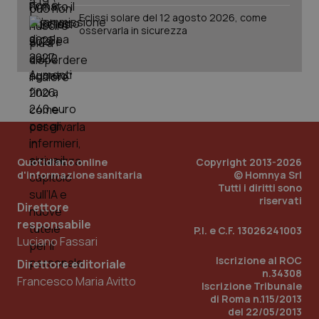
Fornitore
/
Eclissi solare del 12 agosto 2026, come
Nome
Scadenza
Descrizion
Dominio
osservarla in sicurezza
Nome
Fornitore
/
Dominio
Scadenza
Des
_ga_0VMQEQKQ1N
.quotidianosanita.it
1 anno 1
Questo
mese
cookie
VISITOR_INFO1_LIVE
5 mesi 4
Que
Google LLC
viene
settimane
imp
.youtube.com
utilizzato
You
da Google
ten
Analytics
pre
per
del
mantener
vid
lo stato
inco
della
può
sessione.
det
vis
Quotidiano online
Copyright 2013-2026
web
d'informazione sanitaria
© Homnya Srl
uti
nuo
Tutti i diritti sono
ver
riservati
dell
Direttore
You
responsabile
P.I. e C.F. 13026241003
__Secure-YNID
.youtube.com
5 mesi 4
Que
Luciano Fassari
settimane
imp
You
Iscrizione al ROC
Direttore editoriale
ten
n.34308
pre
Francesco Maria Avitto
del
Iscrizione Tribunale
vid
di Roma n.115/2013
inco
del 22/05/2013
può