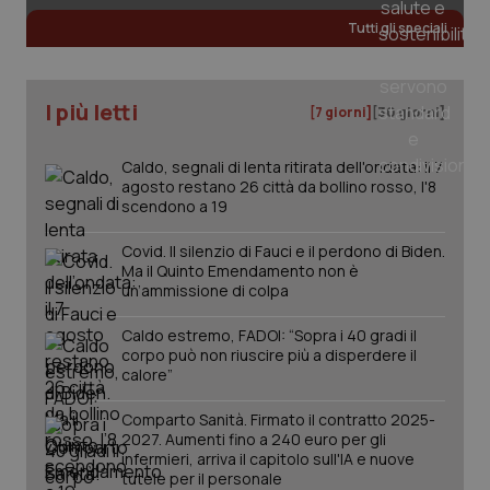
Tutti gli speciali
I più letti
[7 giorni]
[30 giorni]
Caldo, segnali di lenta ritirata dell'ondata: il 7
agosto restano 26 città da bollino rosso, l'8
scendono a 19
Covid. Il silenzio di Fauci e il perdono di Biden.
Ma il Quinto Emendamento non è
un’ammissione di colpa
_ga_KM60CM4NPH
.quotidianosanita.it
1 anno
mes
Caldo estremo, FADOI: “Sopra i 40 gradi il
corpo può non riuscire più a disperdere il
calore”
Comparto Sanità. Firmato il contratto 2025-
2027. Aumenti fino a 240 euro per gli
infermieri, arriva il capitolo sull'IA e nuove
tutele per il personale