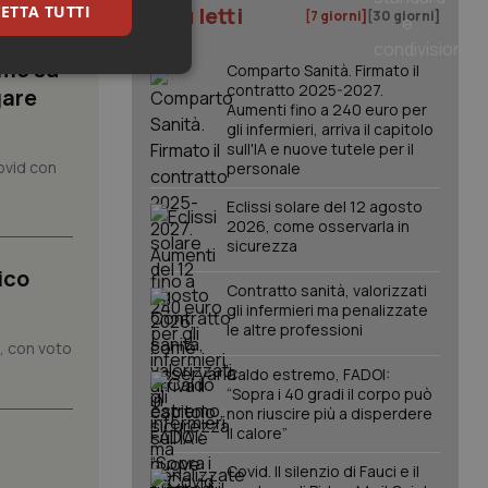
ETTA TUTTI
I più letti
[7 giorni]
[30 giorni]
imo su
Comparto Sanità. Firmato il
keting
contratto 2025-2027.
gare
Aumenti fino a 240 euro per
gli infermieri, arriva il capitolo
sull'IA e nuove tutele per il
ovid con
personale
Eclissi solare del 12 agosto
2026, come osservarla in
sicurezza
igazione sulle pagine
ico
kie.
Contratto sanità, valorizzati
gli infermieri ma penalizzate
le altre professioni
o, con voto
er memorizzare le
utente per la loro
Caldo estremo, FADOI:
 dati sul consenso
“Sopra i 40 gradi il corpo può
itiche e
non riuscire più a disperdere
tendo che le loro
ssioni future.
il calore”
l servizio Cookie-
Covid. Il silenzio di Fauci e il
erenze di consenso