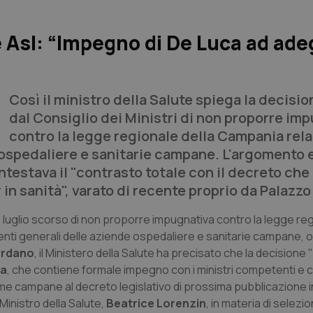
Asl: “Impegno di De Luca ad ad
Così il ministro della Salute spiega la decisi
dal Consiglio dei Ministri di non proporre im
contro la legge regionale della Campania relat
 ospedaliere e sanitarie campane. L'argomento 
testava il "contrasto totale con il decreto che
 in sanità", varato di recente proprio da Palazzo
 27 luglio scorso di non proporre impugnativa contro la legge reg
genti generali delle aziende ospedaliere e sanitarie campane, 
iordano
, il Ministero della Salute ha precisato che la decision
ca
, che contiene formale impegno con i ministri competenti e c
e campane al decreto legislativo di prossima pubblicazione 
Ministro della Salute,
Beatrice Lorenzin
, in materia di selez