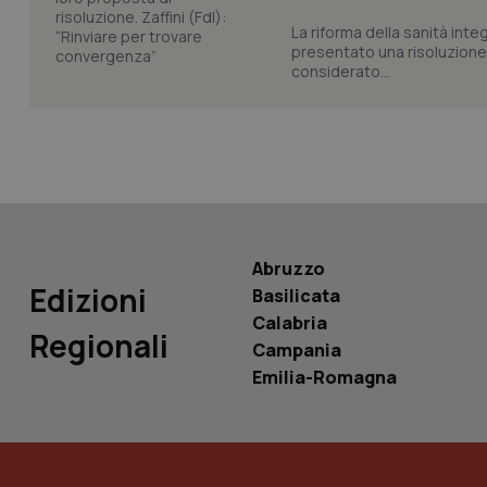
La riforma della sanità int
presentato una risoluzione c
tracking-sites-ironf
considerato...
tracking-enable
tracking-sites-ironf
session-id
_ga
Abruzzo
Edizioni
Basilicata
Calabria
Regionali
PHPSESSID
Campania
Emilia-Romagna
_ga_KM60CM4NPH