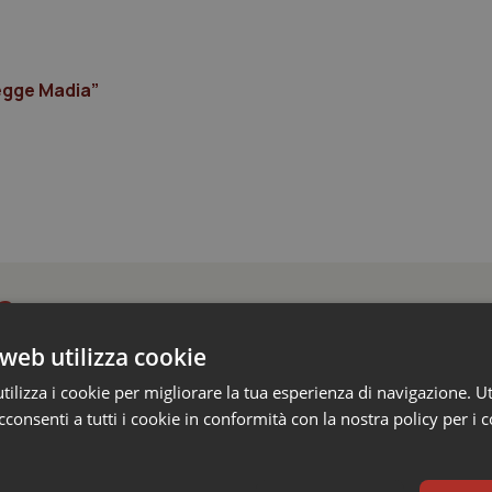
legge Madia”
a
web utilizza cookie
oltre 1.700 chiamate al numero 1500 dal 22 giu
ilizza i cookie per migliorare la tua esperienza di navigazione. Ut
oraggi e campagna informativa
consenti a tutti i cookie in conformità con la nostra policy per i 
lle ondate di calore e la campagna di informazione del Ministero de
e alte temperature sulla salute, in un'estate caratterizzata da ripetuti..