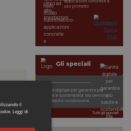
applicazioni concrete e
uso protetto
Gli speciali
Sanità digitale per garantire più
salute e sostenibilità. Ma servono
standard e condivisione
gno.
ilizzando il
cookie.
Leggi di
Tutti gli speciali
lla Salute
.