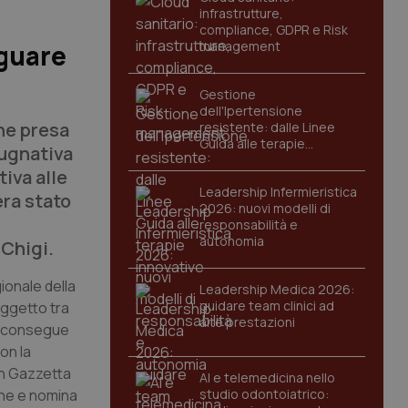
infrastrutture,
compliance, GDPR e Risk
management
eguare
Gestione
dell'Ipertensione
one presa
resistente: dalle Linee
Guida alle terapie
pugnativa
innovative
iva alle
Leadership Infermieristica
era stato
2026: nuovi modelli di
responsabilità e
autonomia
 Chigi.
ionale della
Leadership Medica 2026:
guidare team clinici ad
oggetto tra
alte prestazioni
e "consegue
on la
in Gazzetta
AI e telemedicina nello
ione e nomina
studio odontoiatrico: