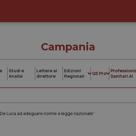
Campania
e
Studi e
Lettere al
Edizioni
Professionis
QS Pro
Analisi
direttore
Regionali
Sanitari.AI
 De Luca ad adeguare norme a legge nazionale”