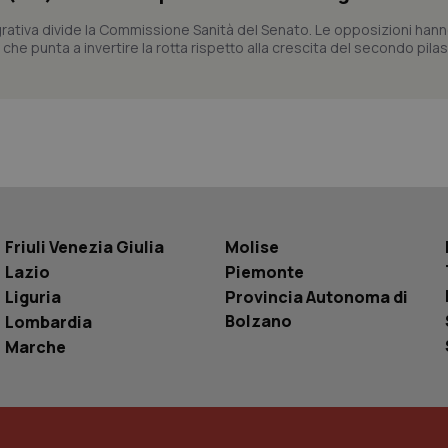
sui cookie dei visitatori. È neces
dei cookie di Cookie-Script.com 
egrativa divide la Commissione Sanità del Senato. Le opposizioni han
correttamente.
he punta a invertire la rotta rispetto alla crescita del secondo pilas
ish-
www.quotidianosanita.it
4
Questo cookie è impostato dall'a
settimane
abilitare il sistema di tracking a
2 giorni
ish-
www.quotidianosanita.it
4
Questo cookie è impostato dall'a
settimane
assegnare un identificatore generi
2 giorni
1 anno 1
Questo nome di cookie è associa
Google LLC
mese
Universal Analytics, che è un a
.quotidianosanita.it
significativo del servizio di ana
utilizzato da Google. Questo cook
per distinguere utenti unici as
generato in modo casuale come i
Friuli Venezia Giulia
Molise
cliente. È incluso in ogni richiest
Lazio
Piemonte
sito e utilizzato per calcolare i dat
sessioni e campagne per i rapporti 
Liguria
Provincia Autonoma di
Sessione
Cookie generato da applicazioni 
PHP.net
Bolzano
Lombardia
linguaggio PHP. Si tratta di un id
www.quotidianosanita.it
generico utilizzato per mantenere 
Marche
sessione utente. Normalmente 
generato in modo casuale, il mod
utilizzato può essere specifico pe
buon esempio è mantenere uno s
un utente tra le pagine.
.quotidianosanita.it
1 anno 1
Questo cookie viene utilizzato d