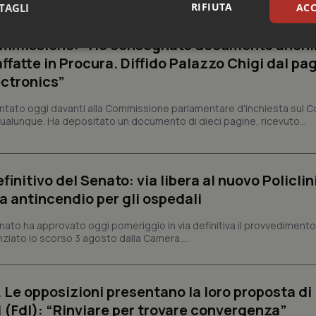
RIFIUTA
TAGLI
ACC
Commissione: “Ho consegnato documento anon
sari
Statistici
Mar
fatte in Procura. Diffido Palazzo Chigi dal pa
ectronics”
tato oggi davanti alla Commissione parlamentare d'inchiesta sul C
 qualunque. Ha depositato un documento di dieci pagine, ricevuto...
Necessari
Statistici
Marketing
tribuiscono a rendere fruibile il sito web abilitandone funzionalità di base quali la nav
finitivo del Senato: via libera al nuovo Policlin
protette del sito. Il sito web non è in grado di funzionare correttamente senza questi coo
a antincendio per gli ospedali
Fornitore
/
Dominio
Scadenza
Descrizione
Senato ha approvato oggi pomeriggio in via definitiva il provvediment
METADATA
5 mesi 4
Questo cookie viene utilizzato p
YouTube
enziato lo scorso 3 agosto dalla Camera....
settimane
scelte di consenso e privacy dell'
.youtube.com
interazione con il sito. Registra i
del visitatore riguardo a varie pol
impostazioni sulla privacy, garan
preferenze siano onorate nelle se
. Le opposizioni presentano la loro proposta di
nt
5 mesi 3
Questo cookie viene utilizzato da
CookieScript
i (FdI): “Rinviare per trovare convergenza”
settimane
Script.com per ricordare le pref
www.quotidianosanita.it