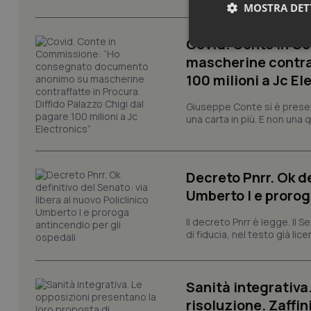
MOSTRA DET
Covid. Conte in 
Neces
mascherine contraf
100 milioni a Jc El
Giuseppe Conte si è presen
una carta in più. E non una
I cookie necessari con
Decreto Pnrr. Ok de
e l'accesso alle aree 
Umberto I e prorog
Nome
Il decreto Pnrr è legge. Il 
VISITOR_PRIVACY_
di fiducia, nel testo già lic
Sanità integrativa
CookieScriptConse
risoluzione. Zaffin