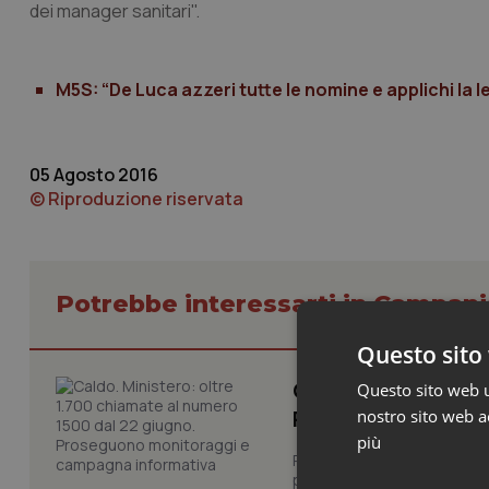
dei manager sanitari".
M5S: “De Luca azzeri tutte le nomine e applichi la 
05 Agosto 2016
© Riproduzione riservata
Potrebbe interessarti in Campani
Questo sito 
Caldo. Ministero: 
Questo sito web ut
Proseguono monit
nostro sito web ac
più
Prosegue il monitoraggio de
per limitare gli effetti dell