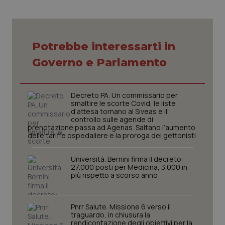
Potrebbe interessarti in
Governo e Parlamento
CookieScriptConsent
5 mesi
CookieScript
settim
www.quotidianosanita.it
Decreto PA. Un commissario per
smaltire le scorte Covid, le liste
d’attesa tornano al Siveas e il
controllo sulle agende di
prenotazione passa ad Agenas. Saltano l’aumento
delle tariffe ospedaliere e la proroga dei gettonisti
Università. Bernini firma il decreto:
27.000 posti per Medicina, 3.000 in
più rispetto a scorso anno
tracking-sites-ironfish-
www.quotidianosanita.it
4
tracking-enable
settim
2 gior
Pnrr Salute. Missione 6 verso il
traguardo, in chiusura la
rendicontazione degli obiettivi per la