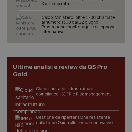
X e ultima rata
tracking-sites-ironfish-
www.quotidianosanita.it
4
session-id
settim
Caldo. Ministero: oltre 1.700 chiamate
2 gior
al numero 1500 dal 22 giugno.
Proseguono monitoraggi e campagna
informativa
_ga
1 anno
Google LLC
mes
.quotidianosanita.it
Ultime analisi e review da QS Pro
Gold
Cloud sanitario: infrastrutture,
compliance, GDPR e Risk management
Gestione dell'Ipertensione resistente:
dalle Linee Guida alle terapie innovative