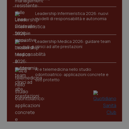
Leadership Infermieristica 2026: nuovi
modelli di responsabilità e autonomia
Leadership Medica 2026: guidare team
clinici ad alte prestazioni
PHPSESSID
Sessio
PHP.net
www.quotidianosanita.it
AI e telemedicina nello studio
odontoiatrico: applicazioni concrete e
uso protetto