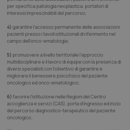
per specifica patologia neoplastica, portatori di
Salute orale & impianti
interessi imprescindibili del percorso;
Sangue & coagulazione
4)
garantire l'accesso permanente delle associazioni
pazienti presso i tavoli istituzionali di riferimento nel
Tiroide
campo dell'onco-ematologia;
Tumore al seno
5)
promuovere a livello territoriale l'approccio
multidisciplinare e il lavoro di équipe con la presenza di
Tumore ovarico
diversi specialisti con l'obiettivo di garantire e
migliorare il benessere psicofisico del paziente
Tumori del Polmone & Testa Collo
oncologico ed onco-ematologico;
6)
favorire l'istituzione nelle Regioni del Centro
Tumori gastrointestinali
accoglienza e servizi (CAS), porta d'ingresso ed inizio
del percorso diagnostico-terapeutico del paziente
Ulcera & Reflusso
oncologico;
Vaccini