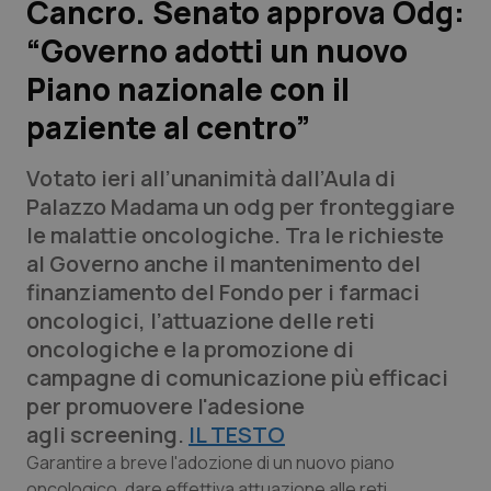
Cancro. Senato approva Odg:
“Governo adotti un nuovo
Scienza e Farmaci
Piano nazionale con il
Studi e Analisi
paziente al centro”
Lettere al direttore
Votato ieri all’unanimità dall’Aula di
Palazzo Madama un odg per fronteggiare
Edizioni Regionali
le malattie oncologiche. Tra le richieste
al Governo anche il mantenimento del
QS Pro
finanziamento del Fondo per i farmaci
oncologici, l’attuazione delle reti
Professionisti Sanitari.AI
oncologiche e la promozione di
campagne di comunicazione più efficaci
Abruzzo
QS Pro Gold
per promuovere l'adesione
agli screening.
IL TESTO
QS Club
Newsletter
Basilicata
Artrite & artrosi
Garantire a breve l'adozione di un nuovo piano
oncologico, dare effettiva attuazione alle reti