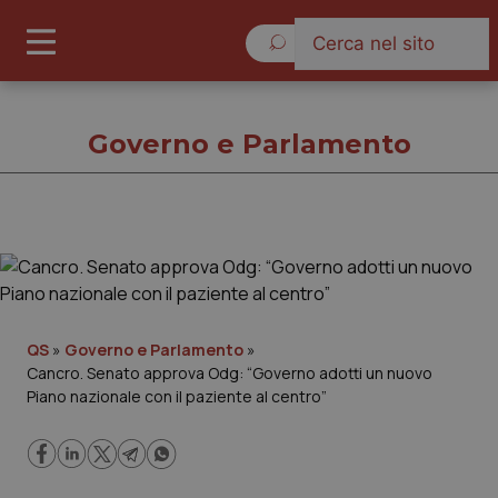
Domenica 9 Agosto 2026
Governo e Parlamento
Governo e Parlamento
Cronache
QS
»
Governo e Parlamento
»
Cancro. Senato approva Odg: “Governo adotti un nuovo
Governo e Parlamento
Piano nazionale con il paziente al centro”
Regioni e Asl
Lavoro e Professioni