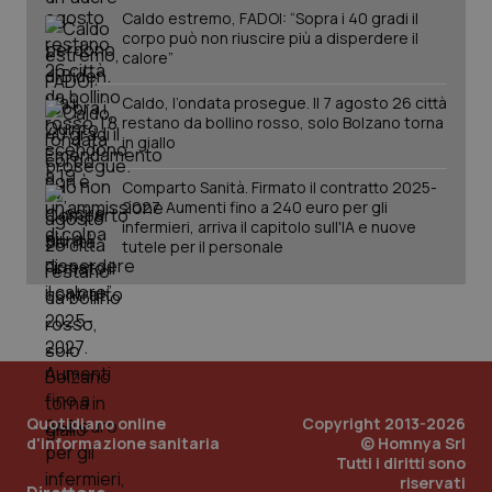
del
mantener
Caldo estremo, FADOI: “Sopra i 40 gradi il
vid
lo stato
inco
corpo può non riuscire più a disperdere il
della
può
calore”
sessione.
det
vis
web
Caldo, l’ondata prosegue. Il 7 agosto 26 città
uti
restano da bollino rosso, solo Bolzano torna
nuo
ver
in giallo
dell
You
Comparto Sanità. Firmato il contratto 2025-
__Secure-YNID
.youtube.com
5 mesi 4
Que
2027. Aumenti fino a 240 euro per gli
settimane
imp
infermieri, arriva il capitolo sull'IA e nuove
You
tutele per il personale
ten
pre
del
vid
inco
può
det
vis
web
uti
nuo
ver
Quotidiano online
Copyright 2013-2026
dell
d'informazione sanitaria
© Homnya Srl
You
Tutti i diritti sono
YSC
Sessione
Que
riservati
Google LLC