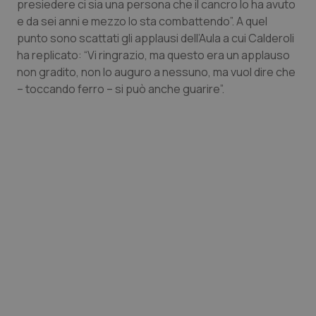
presiedere ci sia una persona che il cancro lo ha avuto
e da sei anni e mezzo lo sta combattendo”. A quel
Piemonte
HIV
punto sono scattati gli applausi dell’Aula a cui Calderoli
ha replicato: “Vi ringrazio, ma questo era un applauso
Provincia Autonoma di Bolzano
Infezioni & Febbre
non gradito, non lo auguro a nessuno, ma vuol dire che
– toccando ferro – si può anche guarire”.
Provincia Autonoma di Trento
Ipertensione & Scompenso
Puglia
Malattie rare
Sardegna
Malattia di Crohn & Rettocolite Ulcerosa
Sicilia
Neuroscienze & patologie neurodegenerative
Toscana
Obesità
Umbria
Oftalmologia