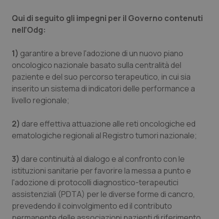
Valle D’Aosta
Oncodermatologia
Qui di seguito gli impegni per il Governo contenuti
Veneto
Oncoematologia
nell’Odg:
Oncologia & Nutrizione
1)
garantire a breve l'adozione di un nuovo piano
oncologico nazionale basato sulla centralità del
paziente e del suo percorso terapeutico, in cui sia
Psoriasi & pelle
inserito un sistema di indicatori delle performance a
livello regionale;
Quotidiano Cardiologia
2)
dare effettiva attuazione alle reti oncologiche ed
Quotidiano Chirurgia
ematologiche regionali al Registro tumori nazionale;
Quotidiano Oncologia
3)
dare continuità al dialogo e al confronto con le
istituzioni sanitarie per favorire la messa a punto e
Quotidiano Pediatria
l'adozione di protocolli diagnostico-terapeutici
assistenziali (PDTA) per le diverse forme di cancro,
Rene & patologie urogenitali
prevedendo il coinvolgimento ed il contributo
permanente delle associazioni pazienti di riferimento