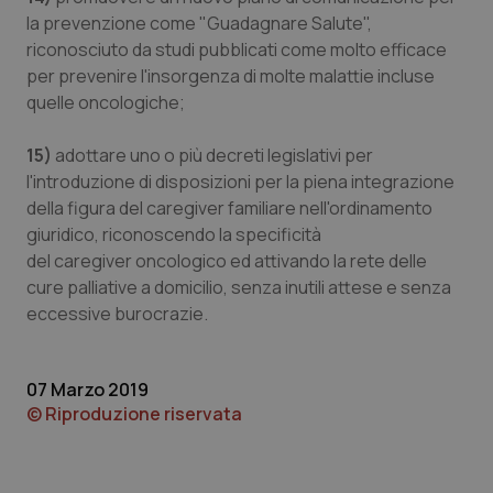
la prevenzione come "Guadagnare Salute",
riconosciuto da studi pubblicati come molto efficace
per prevenire l'insorgenza di molte malattie incluse
Necessari
Statistici
Marketing
quelle oncologiche;
I cookie necessari contribuiscono a rendere fruibile il
15)
adottare uno o più decreti legislativi per
sito web abilitandone funzionalità di base quali la
navigazione sulle pagine e l'accesso alle aree
l'introduzione di disposizioni per la piena integrazione
protette del sito. Il sito web non è in grado di
della figura del caregiver familiare nell'ordinamento
funzionare correttamente senza questi cookie.
giuridico, riconoscendo la specificità
Nome
Fornitore
/
Dominio
Scaden
del caregiver oncologico ed attivando la rete delle
VISITOR_PRIVACY_METADATA
5 mesi
YouTube
cure palliative a domicilio, senza inutili attese e senza
settim
.youtube.com
eccessive burocrazie.
07 Marzo 2019
© Riproduzione riservata