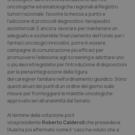
Calabria
Asma & BPCO
oncologiche ed ematologiche regionali al Registro
tumori nazionale, favorire la messa a punto e
Campania
Car-T
l'adozione di protocolli diagnostico-terapeutici
assistenziali. E ancora: lavorare per mantenere un
adeguato e sostenibile finanziamento del Fondo per i
Emilia-Romagna
Colesterolo & coronaropatie
farmaci oncologici innovativi, porre in essere
campagne di comunicazione più efficaci per
Friuli Venezia Giulia
Dermatite Atopica
promuovere l'adesione agli screening e adottare uno
o più decreti legislativi per l'introduzione di disposizioni
Lazio
Diabete & glucometri
per la piena integrazione della figura
del caregiver familiare nell'ordinamento giuridico. Sono
Liguria
Disturbi dell’umore
questi alcuni dei punti di un ordine del giorno sulle
misure per fronteggiare le malattie oncologiche
Lombardia
Dolore
approvato ieri all’unanimità dal Senato.
Marche
Donna & Salute
Al termine della votazione poi il
vicepresidente
Roberto Calderoli
che presiedeva
l’Aula ha poi affermato come il “caso ha voluto che a
Molise
Epatiti