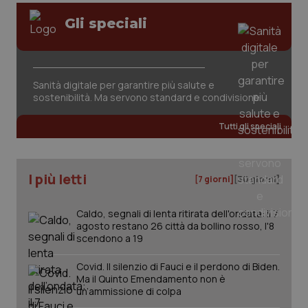
Gli speciali
Sanità digitale per garantire più salute e
_ga_KM60CM4NPH
.quotidianosanita.it
1 anno
sostenibilità. Ma servono standard e condivisione
mes
Tutti gli speciali
I più letti
[7 giorni]
[30 giorni]
Caldo, segnali di lenta ritirata dell'ondata: il 7
Fornitore
/
Nome
Scadenza
Descrizion
agosto restano 26 città da bollino rosso, l'8
Dominio
scendono a 19
Nome
Fornitore
/
Dominio
Scadenza
Des
_ga_0VMQEQKQ1N
.quotidianosanita.it
1 anno 1
Questo
mese
cookie
VISITOR_INFO1_LIVE
5 mesi 4
Que
Google LLC
Covid. Il silenzio di Fauci e il perdono di Biden.
viene
settimane
imp
.youtube.com
Ma il Quinto Emendamento non è
utilizzato
You
da Google
ten
un’ammissione di colpa
Analytics
pre
per