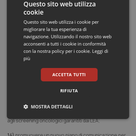
Questo sito web utilizza
cookie
11)
promuovere l'assistenza psicologica nell'ambito
dei reparti di oncologia medica e dei servizi ad essa
Questo sito web utilizza i cookie per
afferenti, effettuata da personale con specifiche
migliorare la tua esperienza di
competenze nell'ambito dei laureati in psicologia o
navigazione. Utilizzando il nostro sito web
medicina;
acconsenti a tutti i cookie in conformità
con la nostra policy per i cookie.
Leggi di
12)
lavorare per garantire, nel rispetto dei vincoli della
più
sostenibilità del sistema e delle necessità dei pazienti
oncologici e onco-ematologici, un accesso regionale il
ACCETTA TUTTI
più rapido possibile alle nuove terapie anche
attraverso sistemi alternativi ai prontuari terapeutici
RIFIUTA
ospedalieri regionali, come già fatto in alcune Regioni;
13)
porre in essere campagne di comunicazione più
MOSTRA DETTAGLI
efficaci per promuovere l'adesione
Necessari
Statistici
Marketing
agli screening oncologici garantiti dai LEA;
14)
promuovere un nuovo piano di comunicazione per