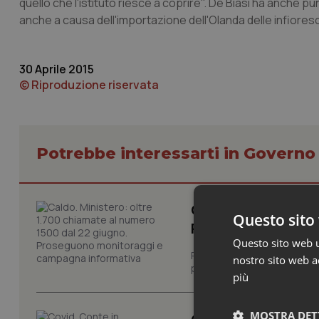
quello che l'istituto riesce a coprire". De Biasi ha anche pu
anche a causa dell'importazione dell'Olanda delle infioresc
30 Aprile 2015
© Riproduzione riservata
Potrebbe interessarti in Govern
Caldo. Ministero: 
Questo sito 
Proseguono monit
Questo sito web ut
Prosegue il monitoraggio de
nostro sito web ac
per limitare gli effetti dell
più
MOSTRA DET