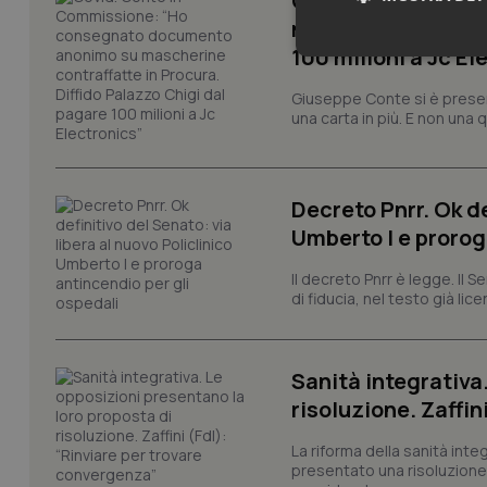
Covid. Conte in 
mascherine contraf
100 milioni a Jc El
Neces
Giuseppe Conte si è presen
una carta in più. E non una
Decreto Pnrr. Ok de
Umberto I e prorog
I cookie necessari con
e l'accesso alle aree 
Il decreto Pnrr è legge. Il 
di fiducia, nel testo già lic
Nome
VISITOR_PRIVACY_
Sanità integrativa
risoluzione. Zaffin
CookieScriptConse
La riforma della sanità int
presentato una risoluzione c