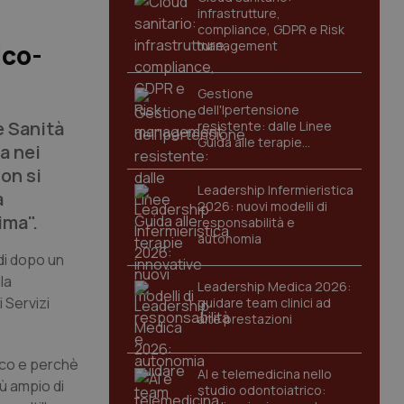
infrastrutture,
compliance, GDPR e Risk
management
ico-
Gestione
dell'Ipertensione
e Sanità
resistente: dalle Linee
Guida alle terapie
a nei
innovative
on si
Leadership Infermieristica
a
2026: nuovi modelli di
ima".
responsabilità e
autonomia
di dopo un
la
Leadership Medica 2026:
 Servizi
guidare team clinici ad
alte prestazioni
tico e perchè
AI e telemedicina nello
ù ampio di
studio odontoiatrico: