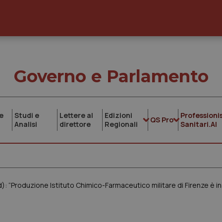
Governo e Parlamento
e
Studi e
Lettere al
Edizioni
Professionis
QS Pro
Analisi
direttore
Regionali
Sanitari.AI
): “Produzione Istituto Chimico-Farmaceutico militare di Firenze è in