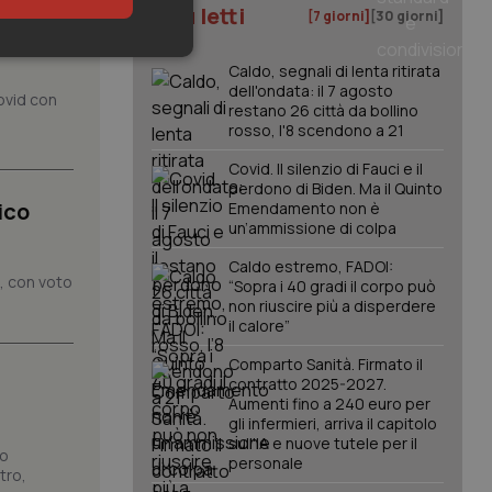
imo su
I più letti
[7 giorni]
[30 giorni]
gare
keting
Caldo, segnali di lenta ritirata
dell'ondata: il 7 agosto
ovid con
restano 26 città da bollino
rosso, l'8 scendono a 21
Covid. Il silenzio di Fauci e il
perdono di Biden. Ma il Quinto
ico
Emendamento non è
un’ammissione di colpa
igazione sulle pagine
Caldo estremo, FADOI:
kie.
o, con voto
“Sopra i 40 gradi il corpo può
non riuscire più a disperdere
il calore”
er memorizzare le
utente per la loro
Comparto Sanità. Firmato il
 dati sul consenso
contratto 2025-2027.
itiche e
tendo che le loro
Aumenti fino a 240 euro per
ssioni future.
gli infermieri, arriva il capitolo
sull'IA e nuove tutele per il
l servizio Cookie-
no
personale
erenze di consenso
tro,
sario che il banner