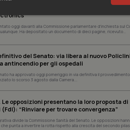
Commissione: “Ho consegnato documento anon
fatte in Procura. Diffido Palazzo Chigi dal pa
ectronics”
sari
Statistici
Mar
tato oggi davanti alla Commissione parlamentare d'inchiesta sul C
 qualunque. Ha depositato un documento di dieci pagine, ricevuto...
finitivo del Senato: via libera al nuovo Policlin
Necessari
Statistici
Marketing
a antincendio per gli ospedali
tribuiscono a rendere fruibile il sito web abilitandone funzionalità di base quali la nav
protette del sito. Il sito web non è in grado di funzionare correttamente senza questi coo
Senato ha approvato oggi pomeriggio in via definitiva il provvediment
enziato lo scorso 3 agosto dalla Camera....
Fornitore
/
Dominio
Scadenza
Descrizione
METADATA
5 mesi 4
Questo cookie viene utilizzato p
YouTube
settimane
scelte di consenso e privacy dell'
.youtube.com
interazione con il sito. Registra i
. Le opposizioni presentano la loro proposta di
del visitatore riguardo a varie pol
impostazioni sulla privacy, garan
i (FdI): “Rinviare per trovare convergenza”
preferenze siano onorate nelle se
nt
5 mesi 3
Questo cookie viene utilizzato da
CookieScript
egrativa divide la Commissione Sanità del Senato. Le opposizioni han
settimane
Script.com per ricordare le pref
www.quotidianosanita.it
he punta a invertire la rotta rispetto alla crescita del secondo pilas
sui cookie dei visitatori. È neces