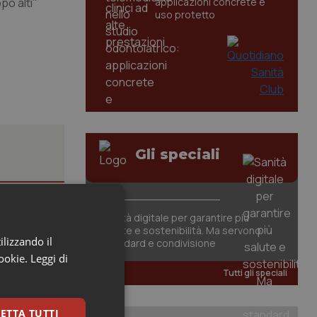
po alti"
applicazioni concrete e
uso protetto
Gli speciali
gno.
Sanità digitale per garantire più
salute e sostenibilità. Ma servono
ilizzando il
standard e condivisione
lla Salute
cookie.
Leggi di
.
Tutti gli speciali
ETTA TUTTI