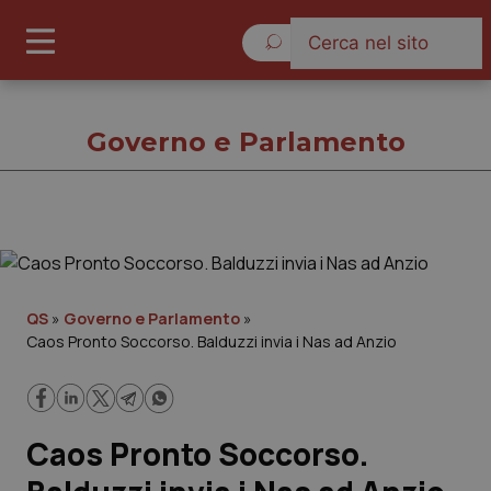
Sabato 8 Agosto 2026
Governo e Parlamento
Governo e Parlamento
Cronache
QS
»
Governo e Parlamento
»
Caos Pronto Soccorso. Balduzzi invia i Nas ad Anzio
Governo e Parlamento
Regioni e Asl
Caos Pronto Soccorso.
Lavoro e Professioni