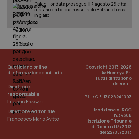
Caldo, l’ondata prosegue. Il 7 agosto 26 città
restano da bollino rosso, solo Bolzano torna
in giallo
_ga
1 anno
Google LLC
mes
.quotidianosanita.it
Quotidiano online
Copyright 2013-2026
d'informazione sanitaria
© Homnya Srl
Tutti i diritti sono
riservati
Direttore
responsabile
P.I. e C.F. 13026241003
Luciano Fassari
Iscrizione al ROC
Direttore editoriale
n.34308
Francesco Maria Avitto
Iscrizione Tribunale
di Roma n.115/2013
del 22/05/2013