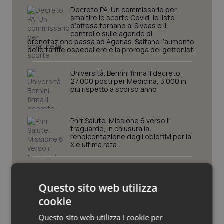
Decreto PA. Un commissario per
Piemonte
HIV
smaltire le scorte Covid, le liste
d’attesa tornano al Siveas e il
controllo sulle agende di
prenotazione passa ad Agenas. Saltano l’aumento
Provincia Autonoma di Bolzano
Infezioni & Febbre
delle tariffe ospedaliere e la proroga dei gettonisti
Provincia Autonoma di Trento
Ipertensione & Scompenso
Università. Bernini firma il decreto:
27.000 posti per Medicina, 3.000 in
più rispetto a scorso anno
Puglia
Malattie rare
Sardegna
Malattia di Crohn & Rettocolite Ulcerosa
Pnrr Salute. Missione 6 verso il
traguardo, in chiusura la
rendicontazione degli obiettivi per la
X e ultima rata
Sicilia
Neuroscienze & patologie neurodegenerative
Caldo. Ministero: oltre 1.700 chiamate
Toscana
Obesità
al numero 1500 dal 22 giugno.
Proseguono monitoraggi e campagna
Questo sito web utilizza
informativa
Umbria
Oftalmologia
cookie
Questo sito web utilizza i cookie per