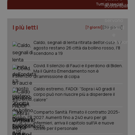
Tutti gli speciali
CookieScriptConsent
5 mesi
CookieScript
settim
www.quotidianosanita.it
I più letti
[7 giorni]
[30 giorni]
Caldo, segnali di lenta ritirata dell'ondata: il 7
agosto restano 26 città da bollino rosso, l'8
scendono a 19
Covid. Il silenzio di Fauci e il perdono di Biden.
Ma il Quinto Emendamento non è
un’ammissione di colpa
tracking-sites-ironfish-
www.quotidianosanita.it
4
Caldo estremo, FADOI: “Sopra i 40 gradi il
tracking-enable
settim
corpo può non riuscire più a disperdere il
2 gior
calore”
Comparto Sanità. Firmato il contratto 2025-
2027. Aumenti fino a 240 euro per gli
tracking-sites-ironfish-
www.quotidianosanita.it
4
infermieri, arriva il capitolo sull'IA e nuove
session-id
settim
tutele per il personale
2 gior