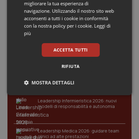
Valle D’Aosta
Oncodermatologia
migliorare la tua esperienza di
navigazione. Utilizzando il nostro sito web
Ultime analisi e review da QS Pro
Veneto
Oncoematologia
acconsenti a tutti i cookie in conformità
Gold
con la nostra policy per i cookie.
Leggi di
Oncologia & Nutrizione
più
Cloud sanitario: infrastrutture,
compliance, GDPR e Risk management
Psoriasi & pelle
ACCETTA TUTTI
Quotidiano Cardiologia
RIFIUTA
Gestione dell'Ipertensione resistente:
dalle Linee Guida alle terapie innovative
Quotidiano Chirurgia
MOSTRA DETTAGLI
Necessari
Statistici
Marketing
Quotidiano Oncologia
Leadership Infermieristica 2026: nuovi
modelli di responsabilità e autonomia
Quotidiano Pediatria
Rene & patologie urogenitali
Leadership Medica 2026: guidare team
clinici ad alte prestazioni