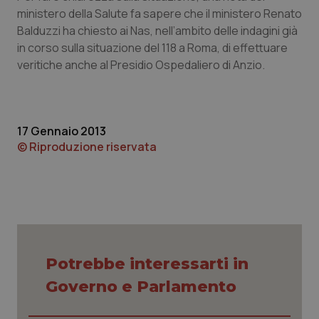
Calabria
Asma & BPCO
ministero della Salute fa sapere che il ministero Renato
Balduzzi ha chiesto ai Nas, nell’ambito delle indagini già
Campania
Car-T
in corso sulla situazione del 118 a Roma, di effettuare
veritiche anche al Presidio Ospedaliero di Anzio.
Emilia-Romagna
Colesterolo & coronaropatie
Friuli Venezia Giulia
Dermatite Atopica
17 Gennaio 2013
© Riproduzione riservata
Lazio
Diabete & glucometri
Liguria
Disturbi dell’umore
Lombardia
Dolore
Potrebbe interessarti in
Marche
Donna & Salute
Governo e Parlamento
Molise
Epatiti