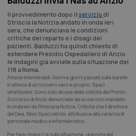
Balduzzi invia i Nas ad Anzio
Il provvedimento dopo il
servizio
di
Scienza e Farmaci
Striscia la Notizia andato in onda ieri
sera, che denunciava le condizioni
Studi e Analisi
critiche del reparto e i disagi dei
pazienti. Balduzzi ha quindi chiesto di
Lettere al direttore
estendere Presidio Ospedaliero di Anzio
le indagini già avviate sulla situazione del
Edizioni Regionali
118 a Roma.
QS Pro
Attese interminabili. Giorni e giorni passati sulle barelle
in attesa di un ricovero vero e proprio. Spazi
strettissimi. Sono solo alcune delle criticità del Pronto
Professionisti Sanitari.AI
Soccorso di Anzio denunciate da un servizio mandato
in onda ieri da Striscia la Notizia. Criticità che il direttore
Abruzzo
QS Pro Gold
del Dea, Silvio Spaccatrosi, attribuisce alla carenza di
personale medico e infermieristico.
QS Club
Newsletter
Basilicata
Artrite & artrosi
Per fare chiarezza sulla situazione, una nota del