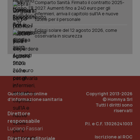
Comparto Sanità. Firmato il contratto 2025-
session-id
settim
2027. Aumenti fino a 240 euro per gli
2 gior
infermieri, arriva il capitolo sull'IA e nuove
tutele per il personale
Eclissi solare del 12 agosto 2026, come
_ga
1 anno
Google LLC
osservarla in sicurezza
mes
.quotidianosanita.it
Quotidiano online
Copyright 2013-2026
d'informazione sanitaria
© Homnya Srl
Tutti i diritti sono
riservati
Direttore
responsabile
P.I. e C.F. 13026241003
Luciano Fassari
Iscrizione al ROC
Direttore editoriale