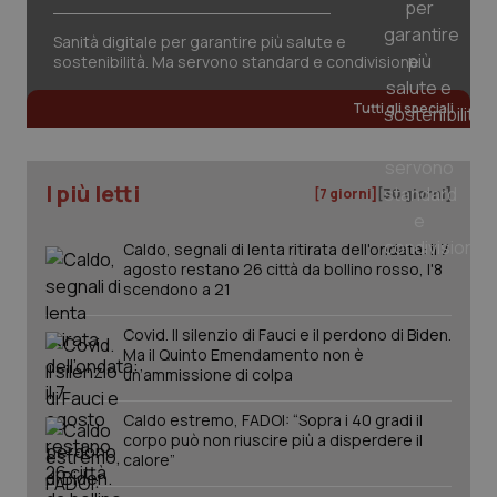
Sanità digitale per garantire più salute e
sostenibilità. Ma servono standard e condivisione
CookieScriptConsent
5 mesi
CookieScript
settim
www.quotidianosanita.it
Tutti gli speciali
I più letti
[7 giorni]
[30 giorni]
Caldo, segnali di lenta ritirata dell'ondata: il 7
agosto restano 26 città da bollino rosso, l'8
scendono a 21
Covid. Il silenzio di Fauci e il perdono di Biden.
Ma il Quinto Emendamento non è
tracking-sites-ironfish-
www.quotidianosanita.it
4
un’ammissione di colpa
tracking-enable
settim
2 gior
Caldo estremo, FADOI: “Sopra i 40 gradi il
corpo può non riuscire più a disperdere il
calore”
tracking-sites-ironfish-
www.quotidianosanita.it
4