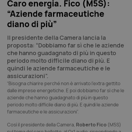
Caro energia. Fico (M5S):
“Aziende farmaceutiche
Scienza e Farmaci
diano di più”
Studi e Analisi
Il presidente della Camera lancia la
Lettere al direttore
proposta: “Dobbiamo far sì che le aziende
che hanno guadagnato di più in questo
Edizioni Regionali
periodo molto difficile diano di più. E
quindi le aziende farmaceutiche e le
QS Pro
assicurazioni”.
“Bisogna chiarire perché non è arrivato l’extra gettito
Professionisti Sanitari.AI
dalle imprese energetiche. E poi dobbiamo far sì che le
aziende che hanno guadagnato di più in questo
periodo molto difficile diano di più. E quindi le aziende
Abruzzo
QS Pro Gold
farmaceutiche e le assicurazioni”.
QS Club
Newsletter
Basilicata
Artrite & artrosi
Così il presidente della Camera,
Roberto Fico
(M5S)
sul tema del caro bollette, al Gr1 audio, rispondendo a