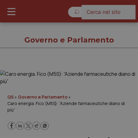
Venerdì 7 Agosto 2026
Governo e Parlamento
Governo e Parlamento
Cronache
QS
»
Governo e Parlamento
»
Caro energia. Fico (M5S): “Aziende farmaceutiche diano di
Governo e Parlamento
più”
Regioni e Asl
Lavoro e Professioni