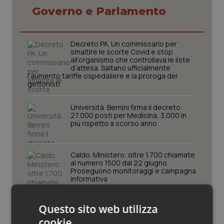
Governo e Parlamento
Piemonte
HIV
Provincia Autonoma di Bolzano
Infezioni & Febbre
Decreto PA. Un commissario per
smaltire le scorte Covid e stop
all’organismo che controllava le liste
d’attesa. Saltano ufficialmente
Provincia Autonoma di Trento
Ipertensione & Scompenso
l’aumento tariffe ospedaliere e la proroga dei
gettonisti
Puglia
Malattie rare
Università. Bernini firma il decreto:
27.000 posti per Medicina, 3.000 in
Sardegna
Malattia di Crohn & Rettocolite Ulcerosa
più rispetto a scorso anno
Sicilia
Neuroscienze & patologie neurodegenerative
Caldo. Ministero: oltre 1.700 chiamate
al numero 1500 dal 22 giugno.
Proseguono monitoraggi e campagna
Toscana
Obesità
informativa
Umbria
Oftalmologia
Covid. Conte in Commissione: “Ho
Questo sito web utilizza
consegnato documento anonimo su
mascherine contraffatte in Procura.
cookie