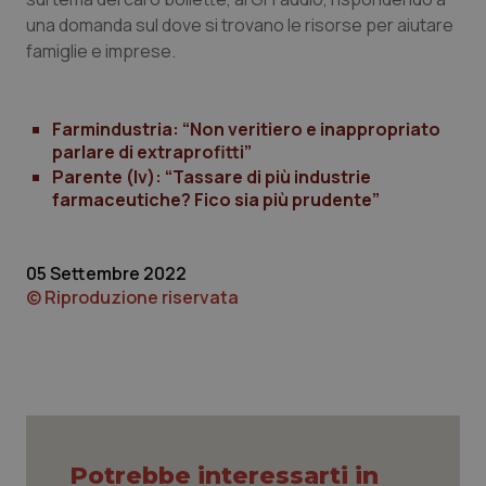
Calabria
Asma & BPCO
una domanda sul dove si trovano le risorse per aiutare
famiglie e imprese.
Campania
Car-T
Emilia-Romagna
Colesterolo & coronaropatie
Farmindustria: “Non veritiero e inappropriato
parlare di extraprofitti”
Parente (Iv): “Tassare di più industrie
Friuli Venezia Giulia
Dermatite Atopica
farmaceutiche? Fico sia più prudente”
Lazio
Diabete & glucometri
05 Settembre 2022
© Riproduzione riservata
Liguria
Disturbi dell’umore
Lombardia
Dolore
Marche
Donna & Salute
Molise
Epatiti
Potrebbe interessarti in