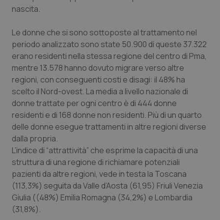
nascita.
Le donne che si sono sottoposte al trattamento nel
periodo analizzato sono state 50.900 di queste 37.322
erano residenti nella stessa regione del centro di Pma,
mentre 13.578 hanno dovuto migrare verso altre
regioni, con conseguenti costi e disagi: il 48% ha
scelto il Nord-ovest. La media a livello nazionale di
donne trattate per ogni centro è di 444 donne
residenti e di 168 donne non residenti. Più di un quarto
delle donne esegue trattamenti in altre regioni diverse
dalla propria.
PHPSESSID
Sessio
PHP.net
www.quotidianosanita.it
L’indice di “attrattività” che esprime la capacità di una
struttura di una regione di richiamare potenziali
pazienti da altre regioni, vede in testa la Toscana
(113,3%) seguita da Valle d’Aosta (61,95) Friuli Venezia
Giulia ((48%) Emilia Romagna (34,2%) e Lombardia
(31,8%).