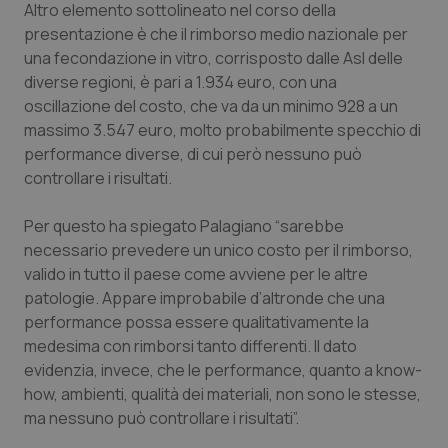
Valle D’Aosta
Oncodermatologia
Altro elemento sottolineato nel corso della
presentazione è che il rimborso medio nazionale per
Veneto
Oncoematologia
una fecondazione in vitro, corrisposto dalle Asl delle
diverse regioni, è pari a 1.934 euro, con una
oscillazione del costo, che va da un minimo 928 a un
Oncologia & Nutrizione
massimo 3.547 euro, molto probabilmente specchio di
performance
diverse, di cui però nessuno può
Psoriasi & pelle
controllare i risultati.
Quotidiano Cardiologia
Per questo ha spiegato Palagiano “sarebbe
necessario prevedere un unico costo per il rimborso,
Quotidiano Chirurgia
valido in tutto il paese come avviene per le altre
patologie. Appare improbabile d’altronde che una
Quotidiano Oncologia
performance possa essere qualitativamente la
medesima con rimborsi tanto differenti. Il dato
Quotidiano Pediatria
evidenzia, invece, che le performance, quanto a know-
how, ambienti, qualità dei materiali, non sono le stesse,
ma nessuno può controllare i risultati”.
Rene & patologie urogenitali