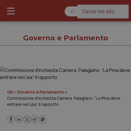
Sabato 8 Agosto 2026
Governo e Parlamento
Governo e Parlamento
Cronache
QS
»
Governo e Parlamento
»
Commissione d’inchiesta Camera. Palagiano: “La Pma deve
Governo e Parlamento
entrare nei Lea”. Il rapporto
Regioni e Asl
Lavoro e Professioni