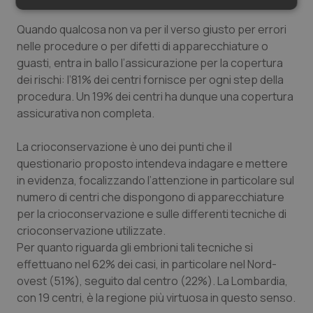
Necessari
Statistici
Marketing
Quando qualcosa non va per il verso giusto per errori
nelle procedure o per difetti di apparecchiature o
guasti, entra in ballo l’assicurazione per la copertura
dei rischi: l’81% dei centri fornisce per ogni step della
procedura. Un 19% dei centri ha dunque una copertura
Necessari
Statistici
Marketing
assicurativa non completa.
I cookie necessari contribuiscono a rendere fruibile il
La crioconservazione è uno dei punti che il
sito web abilitandone funzionalità di base quali la
navigazione sulle pagine e l'accesso alle aree
questionario proposto intendeva indagare e mettere
protette del sito. Il sito web non è in grado di
in evidenza, focalizzando l’attenzione in particolare sul
funzionare correttamente senza questi cookie.
numero di centri che dispongono di apparecchiature
Nome
Fornitore
/
Dominio
Scaden
per la crioconservazione e sulle differenti tecniche di
VISITOR_PRIVACY_METADATA
5 mesi
YouTube
crioconservazione utilizzate.
settim
.youtube.com
Per quanto riguarda gli embrioni tali tecniche si
effettuano nel 62% dei casi, in particolare nel Nord-
ovest (51%), seguito dal centro (22%). La Lombardia,
con 19 centri, è la regione più virtuosa in questo senso.