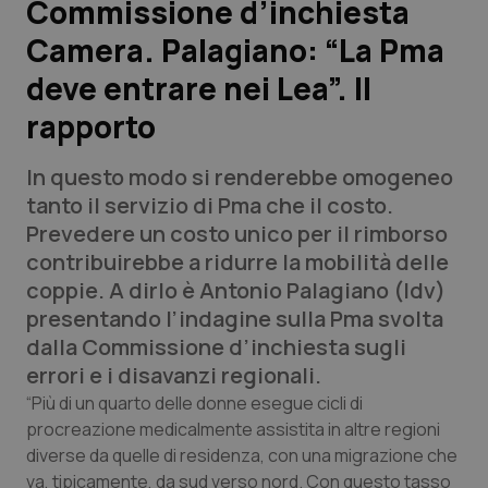
Commissione d’inchiesta
Camera. Palagiano: “La Pma
Scienza e Farmaci
deve entrare nei Lea”. Il
Studi e Analisi
rapporto
Lettere al direttore
In questo modo si renderebbe omogeneo
tanto il servizio di Pma che il costo.
Edizioni Regionali
Prevedere un costo unico per il rimborso
contribuirebbe a ridurre la mobilità delle
QS Pro
coppie. A dirlo è Antonio Palagiano (Idv)
presentando l’indagine sulla Pma svolta
Professionisti Sanitari.AI
dalla Commissione d’inchiesta sugli
errori e i disavanzi regionali.
Abruzzo
QS Pro Gold
“Più di un quarto delle donne esegue cicli di
procreazione medicalmente assistita in altre regioni
QS Club
Newsletter
Basilicata
Artrite & artrosi
diverse da quelle di residenza, con una migrazione che
va, tipicamente, da sud verso nord. Con questo tasso