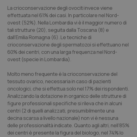
La crioconservazione degli ovociti invece viene
effettuata nel 61% dei casi. In particolare nel Nord-
ovest (52%). Nella Lombardia vi è il maggior numero di
tali strutture (20), seguita dalla Toscana (8) e
dall’Emilia Romagna (6). Le tecniche di
crioconservazione degli spermatozoi si effettuano nel
60% dei centri, con una larga frequenza nel Nord-
ovest (specie in Lombardia).
CookieScriptConsent
5 mesi
CookieScript
settim
www.quotidianosanita.it
Molto meno frequente è la crioconservazione del
tessuto ovarico, necessaria in caso di pazienti
oncologici, che si effettua solo nel 17% dei rispondenti.
Analizzando la dotazione in organico delle strutture di
figure professionali specifiche si rileva che in alcuni
centri (2 di quelli analizzati, presumibilmente una
decina scarsa a livello nazionale) non vi è nessuna
delle professionalità indicate. Quanto agli altri, nell’85%
dei centri è presente la figura del biologo, nel 74% lo
tracking-sites-ironfish-
www.quotidianosanita.it
4