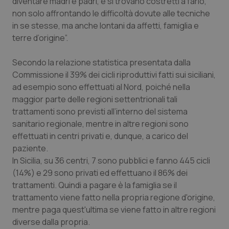
diventare madri e padri, e si trovano costretti a farlo,
non solo affrontando le difficoltà dovute alle tecniche
Piemonte
HIV
in se stesse, ma anche lontani da affetti, famiglia e
terre d’origine”.
Provincia Autonoma di Bolzano
Infezioni & Febbre
Secondo la relazione statistica presentata dalla
Provincia Autonoma di Trento
Ipertensione & Scompenso
Commissione il 39% dei cicli riproduttivi fatti sui siciliani,
ad esempio sono effettuati al Nord, poiché nella
Puglia
Malattie rare
maggior parte delle regioni settentrionali tali
trattamenti sono previsti all’interno del sistema
sanitario regionale, mentre in altre regioni sono
Sardegna
Malattia di Crohn & Rettocolite Ulcerosa
effettuati in centri privati e, dunque, a carico del
paziente.
Sicilia
Neuroscienze & patologie neurodegenerative
In Sicilia, su 36 centri, 7 sono pubblici e fanno 445 cicli
(14%) e 29 sono privati ed effettuano il 86% dei
Toscana
Obesità
trattamenti. Quindi a pagare è la famiglia se il
trattamento viene fatto nella propria regione d'origine,
Umbria
Oftalmologia
mentre paga quest'ultima se viene fatto in altre regioni
diverse dalla propria.