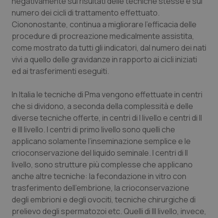
negativamente sui risultati delle tecniche stesse e sul
numero dei cicli di trattamento effettuato.
Ciononostante, continua a migliorare l’efficacia delle
procedure di procreazione medicalmente assistita,
come mostrato da tutti gli indicatori, dal numero dei nati
vivi a quello delle gravidanze in rapporto ai cicli iniziati
ed ai trasferimenti eseguiti.
In Italia le tecniche di Pma vengono effettuate in centri
che si dividono, a seconda della complessità e delle
diverse tecniche offerte, in centri di I livello e centri di II
e III livello. I centri di primo livello sono quelli che
applicano solamente l’inseminazione semplice e le
crioconservazione del liquido seminale. I centri di II
livello, sono strutture più complesse che applicano
anche altre tecniche: la fecondazione in vitro con
trasferimento dell’embrione, la crioconservazione
degli embrioni e degli ovociti, tecniche chirurgiche di
prelievo degli spermatozoi etc. Quelli di III livello, invece,