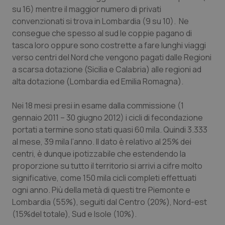
su 16) mentre il maggior numero di privati
convenzionati si trova in Lombardia (9 su 10). Ne
consegue che spesso al sud le coppie pagano di
tasca loro oppure sono costrette a fare lunghi viaggi
verso centri del Nord che vengono pagati dalle Regioni
a scarsa dotazione (Sicilia e Calabria) alle regioni ad
alta dotazione (Lombardia ed Emilia Romagna).
Nei 18 mesi presi in esame dalla commissione (1
gennaio 2011 – 30 giugno 2012) i cicli di fecondazione
portati a termine sono stati quasi 60 mila. Quindi 3.333
al mese, 39 mila l’anno. Il dato è relativo al 25% dei
centri, è dunque ipotizzabile che estendendo la
proporzione su tutto il territorio si arrivi a cifre molto
significative, come 150 mila cicli completi effettuati
ogni anno. Più della metà di questi tre Piemonte e
Lombardia (55%), seguiti dal Centro (20%), Nord-est
(15%del totale), Sud e Isole (10%).