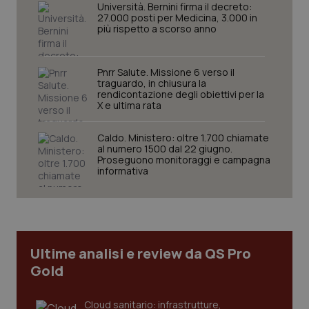
VISITOR_INFO1_LIVE
5 mesi 4
Que
Google LLC
Università. Bernini firma il decreto:
viene
settimane
imp
.youtube.com
27.000 posti per Medicina, 3.000 in
utilizzato
You
più rispetto a scorso anno
da Google
ten
Analytics
pre
per
del
mantener
vid
lo stato
inco
Pnrr Salute. Missione 6 verso il
della
può
traguardo, in chiusura la
sessione.
det
rendicontazione degli obiettivi per la
vis
X e ultima rata
web
uti
nuo
Caldo. Ministero: oltre 1.700 chiamate
ver
dell
al numero 1500 dal 22 giugno.
You
Proseguono monitoraggi e campagna
informativa
__Secure-YNID
.youtube.com
5 mesi 4
Que
settimane
imp
You
ten
pre
del
vid
inco
Ultime analisi e review da QS Pro
può
det
Gold
vis
web
uti
nuo
Cloud sanitario: infrastrutture,