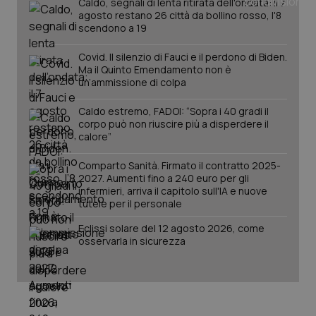
Caldo, segnali di lenta ritirata dell'ondata: il 7
agosto restano 26 città da bollino rosso, l'8
scendono a 19
Covid. Il silenzio di Fauci e il perdono di Biden.
Ma il Quinto Emendamento non è
un’ammissione di colpa
Caldo estremo, FADOI: “Sopra i 40 gradi il
corpo può non riuscire più a disperdere il
calore”
Comparto Sanità. Firmato il contratto 2025-
2027. Aumenti fino a 240 euro per gli
infermieri, arriva il capitolo sull'IA e nuove
tutele per il personale
Eclissi solare del 12 agosto 2026, come
osservarla in sicurezza