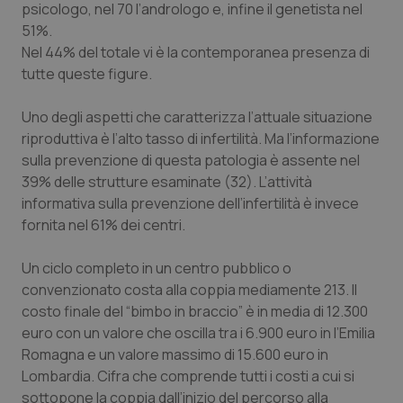
psicologo, nel 70 l’andrologo e, infine il genetista nel
tracking-enable
settim
2 gior
51%.
Nel 44% del totale vi è la contemporanea presenza di
tutte queste figure.
tracking-sites-ironfish-
www.quotidianosanita.it
4
session-id
settim
Uno degli aspetti che caratterizza l’attuale situazione
2 gior
riproduttiva è l’alto tasso di infertilità. Ma l’informazione
sulla prevenzione di questa patologia è assente nel
39% delle strutture esaminate (32). L’attività
informativa sulla prevenzione dell’infertilità è invece
_ga
1 anno
Google LLC
mes
.quotidianosanita.it
fornita nel 61% dei centri.
Un ciclo completo in un centro pubblico o
convenzionato costa alla coppia mediamente 213. Il
costo finale del “bimbo in braccio” è in media di 12.300
euro con un valore che oscilla tra i 6.900 euro in l’Emilia
Romagna e un valore massimo di 15.600 euro in
Lombardia. Cifra che comprende tutti i costi a cui si
sottopone la coppia dall’inizio del percorso alla