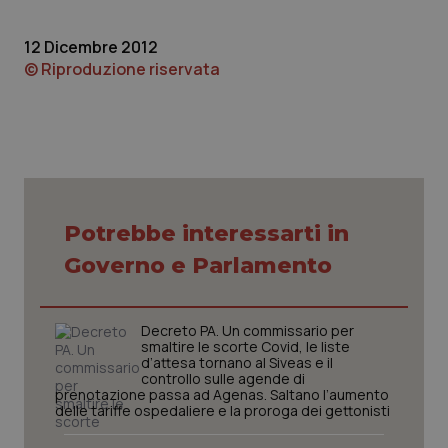
12 Dicembre 2012
© Riproduzione riservata
_ga_KM60CM4NPH
.quotidianosanita.it
1 anno
mes
Potrebbe interessarti in
Governo e Parlamento
Decreto PA. Un commissario per
smaltire le scorte Covid, le liste
d’attesa tornano al Siveas e il
controllo sulle agende di
Fornitore
/
prenotazione passa ad Agenas. Saltano l’aumento
Nome
Scadenza
Descrizion
Dominio
delle tariffe ospedaliere e la proroga dei gettonisti
Nome
Fornitore
/
Dominio
Scadenza
Des
_ga_0VMQEQKQ1N
.quotidianosanita.it
1 anno 1
Questo
mese
cookie