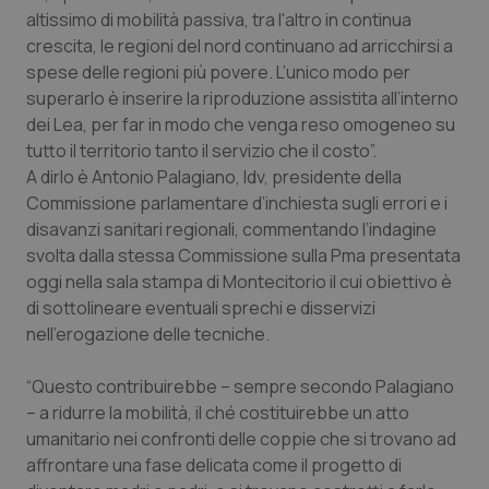
Calabria
Asma & BPCO
altissimo di mobilità passiva, tra l'altro in continua
crescita, le regioni del nord continuano ad arricchirsi a
spese delle regioni più povere. L’unico modo per
Campania
Car-T
superarlo è inserire la riproduzione assistita all’interno
dei Lea, per far in modo che venga reso omogeneo su
Emilia-Romagna
Colesterolo & coronaropatie
tutto il territorio tanto il servizio che il costo”.
A dirlo è Antonio Palagiano, Idv, presidente della
Friuli Venezia Giulia
Dermatite Atopica
Commissione parlamentare d’inchiesta sugli errori e i
disavanzi sanitari regionali, commentando l’indagine
Lazio
Diabete & glucometri
svolta dalla stessa Commissione sulla Pma presentata
oggi nella sala stampa di Montecitorio il cui obiettivo è
Liguria
Disturbi dell’umore
di sottolineare eventuali sprechi e disservizi
nell’erogazione delle tecniche.
Lombardia
Dolore
“Questo contribuirebbe – sempre secondo Palagiano
– a ridurre la mobilità, il ché costituirebbe un atto
Marche
Donna & Salute
umanitario nei confronti delle coppie che si trovano ad
affrontare una fase delicata come il progetto di
Molise
Epatiti