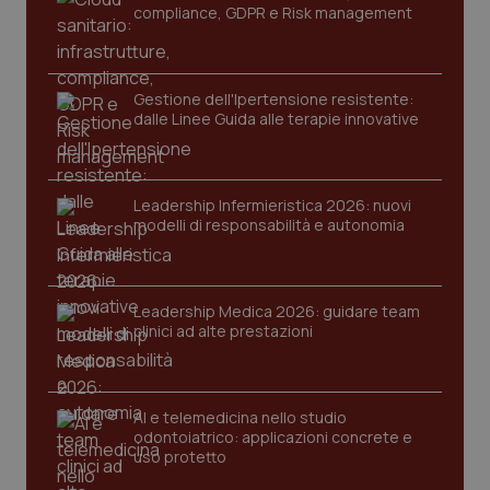
ver
compliance, GDPR e Risk management
dell
You
YSC
Sessione
Que
Google LLC
imp
.youtube.com
You
Gestione dell'Ipertensione resistente:
ten
dalle Linee Guida alle terapie innovative
vis
vid
__Secure-
.youtube.com
5 mesi 4
Que
ROLLOUT_TOKEN
settimane
imp
Leadership Infermieristica 2026: nuovi
You
ges
modelli di responsabilità e autonomia
del
e d
per
del
ute
Leadership Medica 2026: guidare team
tracking-sites-
www.quotidianosanita.it
4
Que
clinici ad alte prestazioni
ironfish-tracking-
settimane
imp
named-enable
2 giorni
dal
per 
sis
sol
AI e telemedicina nello studio
ute
odontoiatrico: applicazioni concrete e
ide
Wel
uso protetto