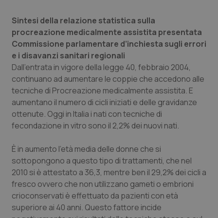
Salute orale & impianti
Sintesi della relazione statistica sulla
procreazione medicalmente assistita presentata
Sangue & coagulazione
Commissione parlamentare d’inchiesta sugli errori
e i disavanzi sanitari regionali
Tiroide
Dall’entrata in vigore della legge 40, febbraio 2004,
continuano ad aumentare le coppie che accedono alle
Tumore al seno
tecniche di Procreazione medicalmente assistita. E
aumentano il numero di cicli iniziati e delle gravidanze
Tumore ovarico
ottenute. Oggi in Italia i nati con tecniche di
fecondazione in vitro sono il 2,2% dei nuovi nati.
Tumori del Polmone & Testa Collo
È in aumento l’età media delle donne che si
sottopongono a questo tipo di trattamenti, che nel
Tumori gastrointestinali
2010 si è attestato a 36,3, mentre ben il 29,2% dei cicli a
fresco ovvero che non utilizzano gameti o embrioni
Ulcera & Reflusso
crioconservati è effettuato da pazienti con età
superiore ai 40 anni. Questo fattore incide
Vaccini