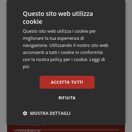
Valle D’Aosta
Oncodermatologia
Decreto Pnrr. Ok definitivo del Senato:
Questo sito web utilizza
via libera al nuovo Policlinico Umberto
Veneto
Oncoematologia
I e proroga antincendio per gli
cookie
ospedali
Questo sito web utilizza i cookie per
Oncologia & Nutrizione
Sanità integrativa. Le opposizioni
migliorare la tua esperienza di
presentano la loro proposta di
navigazione. Utilizzando il nostro sito web
Psoriasi & pelle
risoluzione. Zaffini (FdI): “Rinviare per
trovare convergenza”
acconsenti a tutti i cookie in conformità
con la nostra policy per i cookie.
Leggi di
Quotidiano Cardiologia
più
Quotidiano Chirurgia
ACCETTA TUTTI
Ultime analisi e review da QS Pro
Quotidiano Oncologia
Gold
RIFIUTA
Quotidiano Pediatria
Cloud sanitario: infrastrutture,
MOSTRA DETTAGLI
compliance, GDPR e Risk management
Rene & patologie urogenitali
Necessari
Statistici
Marketing