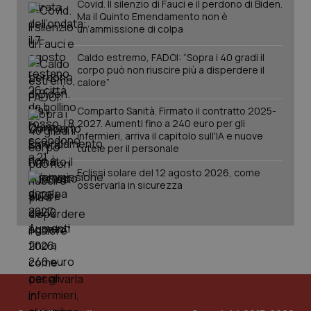
Covid. Il silenzio di Fauci e il perdono di Biden.
Ma il Quinto Emendamento non è
un’ammissione di colpa
tracking-sites-ironfish-
www.quotidianosanita.it
4
Caldo estremo, FADOI: “Sopra i 40 gradi il
session-id
settim
corpo può non riuscire più a disperdere il
2 gior
calore”
Comparto Sanità. Firmato il contratto 2025-
2027. Aumenti fino a 240 euro per gli
_ga
1 anno
Google LLC
infermieri, arriva il capitolo sull'IA e nuove
mes
.quotidianosanita.it
tutele per il personale
Eclissi solare del 12 agosto 2026, come
osservarla in sicurezza