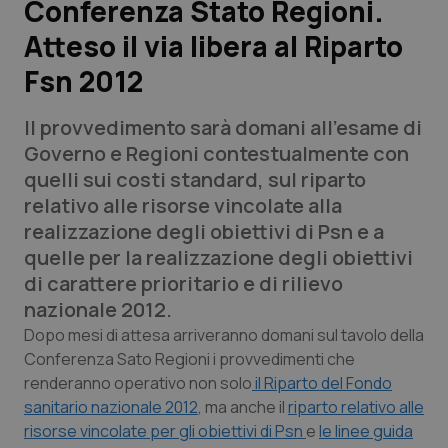
Conferenza Stato Regioni.
Atteso il via libera al Riparto
Scienza e Farmaci
Fsn 2012
Studi e Analisi
Il provvedimento sarà domani all'esame di
Lettere al direttore
Governo e Regioni contestualmente con
quelli sui costi standard, sul riparto
Edizioni Regionali
relativo alle risorse vincolate alla
realizzazione degli obiettivi di Psn e a
QS Pro
quelle per la realizzazione degli obiettivi
di carattere prioritario e di rilievo
Professionisti Sanitari.AI
nazionale 2012.
Dopo mesi di attesa arriveranno domani sul tavolo della
Abruzzo
QS Pro Gold
Conferenza Sato Regioni i provvedimenti che
renderanno operativo non solo
il Riparto del Fondo
QS Club
Newsletter
sanitario nazionale 2012
, ma anche il
riparto relativo alle
Basilicata
Artrite & artrosi
risorse vincolate per gli obiettivi di Psn
e
le linee guida