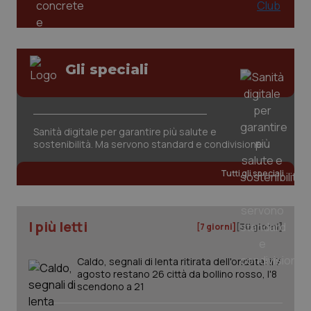
Gli speciali
CookieScriptConsent
5 mesi
CookieScript
settim
www.quotidianosanita.it
Sanità digitale per garantire più salute e
sostenibilità. Ma servono standard e condivisione
Tutti gli speciali
I più letti
[7 giorni]
[30 giorni]
Caldo, segnali di lenta ritirata dell'ondata: il 7
agosto restano 26 città da bollino rosso, l'8
tracking-sites-ironfish-
www.quotidianosanita.it
4
scendono a 21
tracking-enable
settim
2 gior