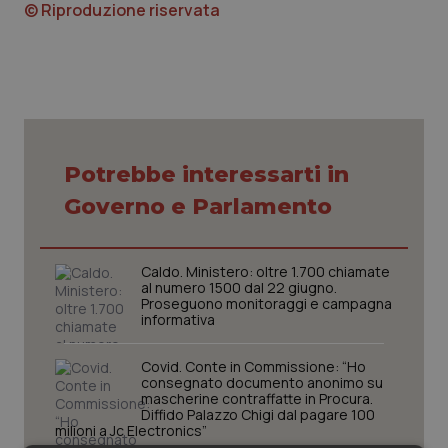
© Riproduzione riservata
Piemonte
HIV
Provincia Autonoma di Bolzano
Infezioni & Febbre
Provincia Autonoma di Trento
Ipertensione & Scompenso
Potrebbe interessarti in
Puglia
Malattie rare
Governo e Parlamento
Sardegna
Malattia di Crohn & Rettocolite Ulcerosa
Caldo. Ministero: oltre 1.700 chiamate
al numero 1500 dal 22 giugno.
Sicilia
Neuroscienze & patologie neurodegenerative
Proseguono monitoraggi e campagna
informativa
Toscana
Obesità
Covid. Conte in Commissione: “Ho
consegnato documento anonimo su
Umbria
Oftalmologia
mascherine contraffatte in Procura.
Diffido Palazzo Chigi dal pagare 100
milioni a Jc Electronics”