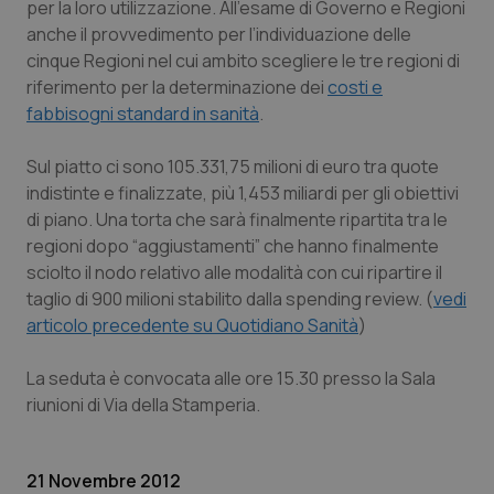
per la loro utilizzazione. All'esame di Governo e Regioni
Calabria
Asma & BPCO
anche il provvedimento per l’individuazione delle
cinque Regioni nel cui ambito scegliere le tre regioni di
Campania
Car-T
riferimento per la determinazione dei
costi e
fabbisogni standard in sanità
.
Emilia-Romagna
Colesterolo & coronaropatie
Sul piatto ci sono 105.331,75 milioni di euro tra quote
Friuli Venezia Giulia
Dermatite Atopica
indistinte e finalizzate, più 1,453 miliardi per gli obiettivi
di piano. Una torta che sarà finalmente ripartita tra le
Lazio
Diabete & glucometri
regioni dopo “aggiustamenti” che hanno finalmente
sciolto il nodo relativo alle modalità con cui ripartire il
taglio di 900 milioni stabilito dalla spending review. (
vedi
Liguria
Disturbi dell’umore
articolo precedente su Quotidiano Sanità
)
Lombardia
Dolore
La seduta è convocata alle ore 15.30 presso la Sala
riunioni di Via della Stamperia.
Marche
Donna & Salute
Molise
Epatiti
21 Novembre 2012