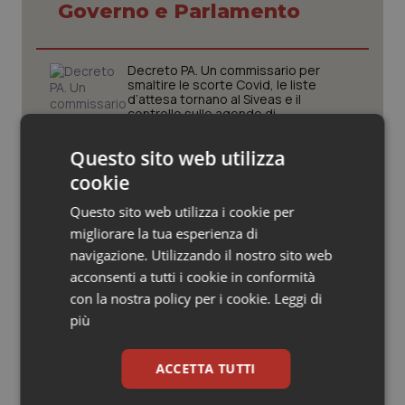
Valle D’Aosta
Oncodermatologia
Governo e Parlamento
Veneto
Oncoematologia
Decreto PA. Un commissario per
smaltire le scorte Covid, le liste
Oncologia & Nutrizione
d’attesa tornano al Siveas e il
controllo sulle agende di
prenotazione passa ad Agenas. Saltano l’aumento
Psoriasi & pelle
delle tariffe ospedaliere e la proroga dei gettonisti
Questo sito web utilizza
cookie
Università. Bernini firma il decreto:
Quotidiano Cardiologia
27.000 posti per Medicina, 3.000 in
Questo sito web utilizza i cookie per
più rispetto a scorso anno
migliorare la tua esperienza di
Quotidiano Chirurgia
navigazione. Utilizzando il nostro sito web
Pnrr Salute. Missione 6 verso il
acconsenti a tutti i cookie in conformità
Quotidiano Oncologia
traguardo, in chiusura la
con la nostra policy per i cookie.
Leggi di
rendicontazione degli obiettivi per la
X e ultima rata
più
Quotidiano Pediatria
Caldo. Ministero: oltre 1.700 chiamate
ACCETTA TUTTI
al numero 1500 dal 22 giugno.
Rene & patologie urogenitali
Proseguono monitoraggi e campagna
informativa