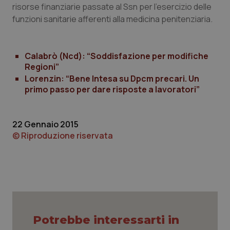
risorse finanziarie passate al Ssn per l’esercizio delle
Piemonte
HIV
funzioni sanitarie afferenti alla medicina penitenziaria.
Provincia Autonoma di Bolzano
Infezioni & Febbre
Calabrò (Ncd): “Soddisfazione per modifiche
Regioni”
Provincia Autonoma di Trento
Ipertensione & Scompenso
Lorenzin: “Bene Intesa su Dpcm precari. Un
primo passo per dare risposte a lavoratori”
Puglia
Malattie rare
22 Gennaio 2015
Sardegna
Malattia di Crohn & Rettocolite Ulcerosa
© Riproduzione riservata
Sicilia
Neuroscienze & patologie neurodegenerative
Toscana
Obesità
Umbria
Oftalmologia
Potrebbe interessarti in