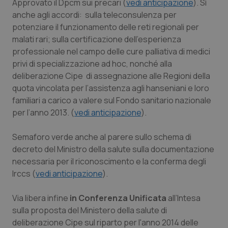
Approvato il Dpcm sui precari (
vedi anticipazione
). Sì
Calabria
Asma & BPCO
anche agli accordi: sulla teleconsulenza per
potenziare il funzionamento delle reti regionali per
Campania
Car-T
malati rari; sulla certificazione dell'esperienza
professionale nel campo delle cure palliativa di medici
Emilia-Romagna
Colesterolo & coronaropatie
privi di specializzazione ad hoc, nonché alla
deliberazione Cipe di assegnazione alle Regioni della
Friuli Venezia Giulia
Dermatite Atopica
quota vincolata per l’assistenza agli hanseniani e loro
familiari a carico a valere sul Fondo sanitario nazionale
per l’anno 2013. (
vedi anticipazione
).
Lazio
Diabete & glucometri
Semaforo verde anche al parere sullo schema di
Liguria
Disturbi dell’umore
decreto del Ministro della salute sulla documentazione
necessaria per il riconoscimento e la conferma degli
Lombardia
Dolore
Irccs (
vedi anticipazione
).
Marche
Donna & Salute
Via libera infine
in Conferenza Unificata
all’Intesa
sulla proposta del Ministero della salute di
Molise
Epatiti
deliberazione Cipe sul riparto per l'anno 2014 delle