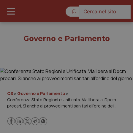
Lunedì 10 Agosto 2026
Governo e Parlamento
Governo e Parlamento
Cronache
QS
»
Governo e Parlamento
»
Conferenza Stato Regioni e Unificata. Via libera al Dpcm
Governo e Parlamento
precari. Sì anche ai provvedimenti sanitari all’ordine del
giorno
Regioni e Asl
Lavoro e Professioni