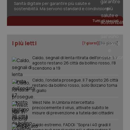
Sanità digitale per garantire più salute e
sostenibilità. Ma servono standard e condivisione
Tutti gli speciali
tracking-sites-ironfish-
www.quotidianosanita.it
4
tracking-enable
settim
2 gior
I più letti
[7 giorni]
[30 giorni]
Caldo, segnali di lenta ritirata dell'ondata: il 7
tracking-sites-ironfish-
www.quotidianosanita.it
4
agosto restano 26 città da bollino rosso, l'8
session-id
settim
2 gior
scendono a 19
Caldo, l’ondata prosegue. Il 7 agosto 26 città
restano da bollino rosso, solo Bolzano torna
in giallo
_ga
1 anno
Google LLC
mes
.quotidianosanita.it
West Nile. In Umbria intercettato
precocemente il virus, attivate subito le
misure di prevenzione a tutela dei cittadini
Caldo estremo, FADOI: “Sopra i 40 gradi il
corpo può non riuscire più a disperdere il