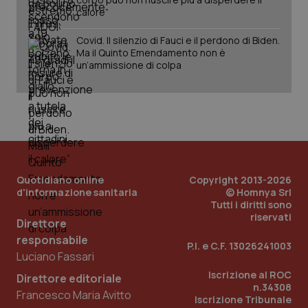
calore”
Covid. Il silenzio di Fauci e il perdono di Biden.
Ma il Quinto Emendamento non è
un’ammissione di colpa
Quotidiano online
Copyright 2013-2026
d'informazione sanitaria
© Homnya Srl
Tutti i diritti sono
riservati
Direttore
responsabile
P.I. e C.F. 13026241003
Luciano Fassari
PHPSESSID
Sessio
PHP.net
www.quotidianosanita.it
Iscrizione al ROC
Direttore editoriale
n.34308
Francesco Maria Avitto
Iscrizione Tribunale