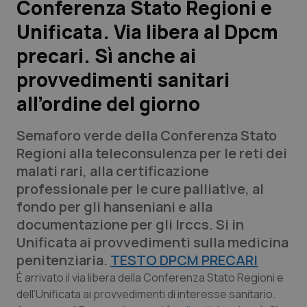
Conferenza Stato Regioni e
Unificata. Via libera al Dpcm
Scienza e Farmaci
precari. Sì anche ai
Studi e Analisi
provvedimenti sanitari
all’ordine del giorno
Lettere al direttore
Semaforo verde della Conferenza Stato
Edizioni Regionali
Regioni alla teleconsulenza per le reti dei
malati rari, alla certificazione
QS Pro
professionale per le cure palliative, al
fondo per gli hanseniani e alla
Professionisti Sanitari.AI
documentazione per gli Irccs. Si in
Unificata ai provvedimenti sulla medicina
Abruzzo
QS Pro Gold
penitenziaria.
TESTO DPCM PRECARI
QS Club
Newsletter
È arrivato il via libera della Conferenza Stato Regioni e
Basilicata
Artrite & artrosi
dell’Unificata ai provvedimenti di interesse sanitario.