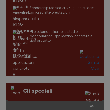
Leadership Medica 2026: guidare team
clinici ad alte prestazioni
AI e telemedicina nello studio
odontoiatrico: applicazioni concrete e
uso protetto
CookieScriptConsent
5 mesi
CookieScript
settim
www.quotidianosanita.it
Gli speciali