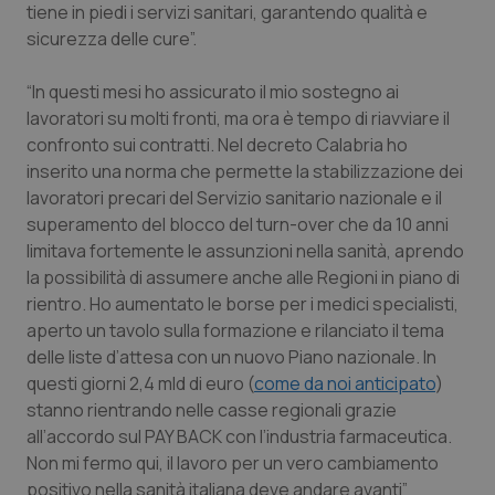
Valle D’Aosta
Oncodermatologia
tiene in piedi i servizi sanitari, garantendo qualità e
sicurezza delle cure”.
Veneto
Oncoematologia
“In questi mesi ho assicurato il mio sostegno ai
Oncologia & Nutrizione
lavoratori su molti fronti, ma ora è tempo di riavviare il
confronto sui contratti. Nel decreto Calabria ho
inserito una norma che permette la stabilizzazione dei
Psoriasi & pelle
lavoratori precari del Servizio sanitario nazionale e il
superamento del blocco del turn-over che da 10 anni
Quotidiano Cardiologia
limitava fortemente le assunzioni nella sanità, aprendo
la possibilità di assumere anche alle Regioni in piano di
Quotidiano Chirurgia
rientro. Ho aumentato le borse per i medici specialisti,
aperto un tavolo sulla formazione e rilanciato il tema
Quotidiano Oncologia
delle liste d’attesa con un nuovo Piano nazionale. In
questi giorni 2,4 mld di euro (
come da noi anticipato
)
Quotidiano Pediatria
stanno rientrando nelle casse regionali grazie
all’accordo sul PAY BACK con l’industria farmaceutica.
Rene & patologie urogenitali
Non mi fermo qui, il lavoro per un vero cambiamento
positivo nella sanità italiana deve andare avanti”