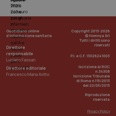
Quotidiano online
Copyright 2013-2026
d'informazione sanitaria
© Homnya Srl
Tutti i diritti sono
riservati
Direttore
responsabile
P.I. e C.F. 13026241003
_ga_KM60CM4NPH
.quotidianosanita.it
1 anno
Luciano Fassari
mes
Iscrizione al ROC
Direttore editoriale
n.34308
Francesco Maria Avitto
Iscrizione Tribunale
di Roma n.115/2013
del 22/05/2013
Riproduzione
riservata
Fornitore
/
Nome
Scadenza
Descrizion
Dominio
Privacy Policy
Nome
Fornitore
/
Dominio
Scadenza
Des