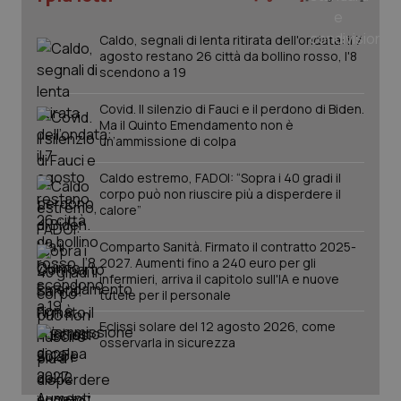
Caldo, segnali di lenta ritirata dell'ondata: il 7
agosto restano 26 città da bollino rosso, l'8
scendono a 19
Covid. Il silenzio di Fauci e il perdono di Biden.
Ma il Quinto Emendamento non è
un’ammissione di colpa
Caldo estremo, FADOI: “Sopra i 40 gradi il
corpo può non riuscire più a disperdere il
calore”
Comparto Sanità. Firmato il contratto 2025-
2027. Aumenti fino a 240 euro per gli
PHPSESSID
Sessio
PHP.net
infermieri, arriva il capitolo sull'IA e nuove
www.quotidianosanita.it
tutele per il personale
Eclissi solare del 12 agosto 2026, come
osservarla in sicurezza