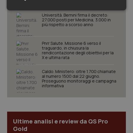
delle tariffe ospedaliere e la proroga dei gettonisti
Necessari
Statistici
Marketing
Università. Bernini firma il decreto:
27.000 posti per Medicina, 3.000 in
più rispetto a scorso anno
Pnrr Salute. Missione 6 verso il
traguardo, in chiusura la
rendicontazione degli obiettivi per la
Necessari
Statistici
Marketing
X e ultima rata
I cookie necessari contribuiscono a rendere fruibile il
sito web abilitandone funzionalità di base quali la
Caldo. Ministero: oltre 1.700 chiamate
navigazione sulle pagine e l'accesso alle aree
al numero 1500 dal 22 giugno.
protette del sito. Il sito web non è in grado di
Proseguono monitoraggi e campagna
funzionare correttamente senza questi cookie.
informativa
Nome
Fornitore
/
Dominio
Scaden
VISITOR_PRIVACY_METADATA
5 mesi
YouTube
settim
.youtube.com
Ultime analisi e review da QS Pro
Gold