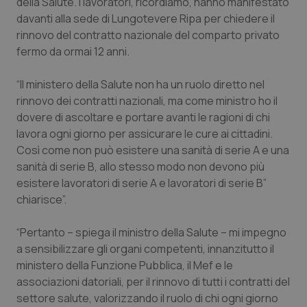
della Salute. I lavoratori, ricordiamo, hanno manifestato
davanti alla sede di Lungotevere Ripa per chiedere il
Piemonte
HIV
rinnovo del contratto nazionale del comparto privato
fermo da ormai 12 anni.
Provincia Autonoma di Bolzano
Infezioni & Febbre
“Il ministero della Salute non ha un ruolo diretto nel
Provincia Autonoma di Trento
Ipertensione & Scompenso
rinnovo dei contratti nazionali, ma come ministro ho il
dovere di ascoltare e portare avanti le ragioni di chi
Puglia
Malattie rare
lavora ogni giorno per assicurare le cure ai cittadini.
Così come non può esistere una sanità di serie A e una
Sardegna
Malattia di Crohn & Rettocolite Ulcerosa
sanità di serie B, allo stesso modo non devono più
esistere lavoratori di serie A e lavoratori di serie B”
chiarisce”.
Sicilia
Neuroscienze & patologie neurodegenerative
“Pertanto – spiega il ministro della Salute – mi impegno
Toscana
Obesità
a sensibilizzare gli organi competenti, innanzitutto il
ministero della Funzione Pubblica, il Mef e le
Umbria
Oftalmologia
associazioni datoriali, per il rinnovo di tutti i contratti del
settore salute, valorizzando il ruolo di chi ogni giorno