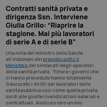
Contratti sanità privata e
Scienza e Farmaci
dirigenza Ssn. Interviene
Giulia Grillo: “Riaprire la
Studi e Analisi
stagione. Mai più lavoratori
Lettere al direttore
di serie A e di serie B”
Edizioni Regionali
Una nota del ministro della Salute
all'indomani del
presidio sotto il
QS Pro
Ministero
dei sindacati degli operatori
della sanità privata. “Finora i governi che
Professionisti Sanitari.AI
ci hanno preceduto hanno totalmente
trascurato i diritti dei lavoratori della
Abruzzo
QS Pro Gold
sanità pubblica così come quella privata,
sordi alle giuste rivendicazioni salariali e
QS Club
Newsletter
Basilicata
Artrite & artrosi
contrattuali. Assicuro loro un mio