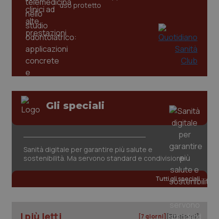
uso protetto
tracking-sites-ironfish-
www.quotidianosanita.it
4
tracking-enable
settim
2 gior
tracking-sites-ironfish-
www.quotidianosanita.it
4
session-id
settim
2 gior
Gli speciali
_ga
1 anno
Google LLC
mes
.quotidianosanita.it
Sanità digitale per garantire più salute e
sostenibilità. Ma servono standard e condivisione
Tutti gli speciali
I più letti
[7 giorni]
[30 giorni]