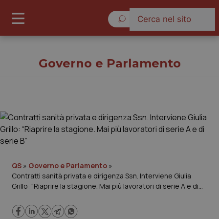
Venerdì 7 Agosto 2026
Governo e Parlamento
Governo e Parlamento
Cronache
Governo e Parlamento
QS
»
Governo e Parlamento
»
Contratti sanità privata e dirigenza Ssn. Interviene Giulia
Grillo: “Riaprire la stagione. Mai più lavoratori di serie A e di
Regioni e Asl
serie B”
Lavoro e Professioni