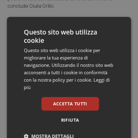
conclude Giulia Grillo.
Salute orale & impianti
Sangue & coagulazione
24 Maggio 2019
Questo sito web utilizza
© Riproduzione riservata
Tiroide
cookie
Questo sito web utilizza i cookie per
Tumore al seno
migliorare la tua esperienza di
navigazione. Utilizzando il nostro sito web
Tumore ovarico
acconsenti a tutti i cookie in conformità
con la nostra policy per i cookie.
Leggi di
Potrebbe interessarti in
Tumori del Polmone & Testa Collo
più
Governo e Parlamento
Tumori gastrointestinali
ACCETTA TUTTI
Decreto PA. Un commissario per
Ulcera & Reflusso
smaltire le scorte Covid, le liste
RIFIUTA
d’attesa tornano al Siveas e il
controllo sulle agende di
prenotazione passa ad Agenas. Saltano l’aumento
Vaccini
MOSTRA DETTAGLI