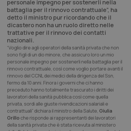
personale impegno per sostenerli nella
Calabria
Asma & BPCO
battaglia per il rinnovo contrattuale”, ha
detto il ministro pur ricordando che il
Campania
Car-T
dicastero non ha un ruolo diretto nelle
trattative per il rinnovo dei contatti
Emilia-Romagna
Colesterolo & coronaropatie
nazionali.
“Voglio dire agli operatori della sanità privata che non
Friuli Venezia Giulia
Dermatite Atopica
sono figli di un dio minore, che assicuro loro un mio
personale impegno per sostenerli nella battaglia per il
Lazio
Diabete & glucometri
rinnovo contrattuale, così come voglio portare avanti il
rinnovo del CCNL dei medici della dirigenza del Ssn,
Liguria
Disturbi dell’umore
fermo da 10 anni. Finora i governi che ci hanno
preceduto hanno totalmente trascurato i diritti dei
Lombardia
Dolore
lavoratori della sanità pubblica così come quella
privata, sordi alle giuste rivendicazioni salariali e
Marche
Donna & Salute
contrattuali” dichiara il ministro della Salute,
Giulia
Grillo
che risponde ai rappresentanti dei lavoratori
della sanità privata che è stata ricevuta al ministero
Molise
Epatiti