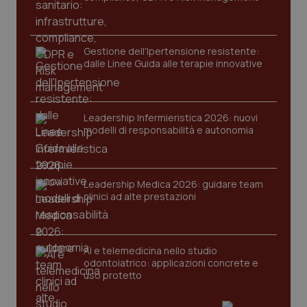
Gestione dell'Ipertensione resistente:
dalle Linee Guida alle terapie innovative
Leadership Infermieristica 2026: nuovi
modelli di responsabilità e autonomia
tracking-sites-ironfish-
www.quotidianosanita.it
4
tracking-enable
settim
2 gior
Leadership Medica 2026: guidare team
clinici ad alte prestazioni
tracking-sites-ironfish-
www.quotidianosanita.it
4
session-id
settim
2 gior
AI e telemedicina nello studio
odontoiatrico: applicazioni concrete e
uso protetto
_ga
1 anno
Google LLC