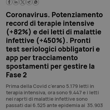
Scienza e Farmaci
Coronavirus. Potenziamento
record di terapie intensive
Studi e Analisi
(+82%) e dei letti di malattie
Lettere al direttore
infettive (+450%). Pronti
test seriologici obbligatori e
Edizioni Regionali
app per tracciamento
QS Pro
spostamenti per gestire la
Fase 2
Professionisti Sanitari.AI
Prima della Covid c'erano 5.179 letti in
Abruzzo
QS Pro Gold
terapia intensiva, ora sono 9.447 e i letti
nei raprti di malattie infettive sono
QS Club
Newsletter
Basilicata
Artrite & artrosi
passati dai 6.525 ante epidemia ai 35.903