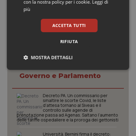
con la nostra policy per i cookie.
Leggi di
11 Aprile 2020
più
© Riproduzione riservata
ACCETTA TUTTI
RIFIUTA
MOSTRA DETTAGLI
Potrebbe interessarti in
Necessari
Statistici
Marketing
Governo e Parlamento
Decreto PA. Un commissario per
smaltire le scorte Covid, le liste
d’attesa tornano al Siveas e il
controllo sulle agende di
Necessari
Statistici
Marketing
prenotazione passa ad Agenas. Saltano l’aumento
delle tariffe ospedaliere e la proroga dei gettonisti
I cookie necessari contribuiscono a rendere fruibile il
sito web abilitandone funzionalità di base quali la
Università. Bernini firma il decreto:
navigazione sulle pagine e l'accesso alle aree