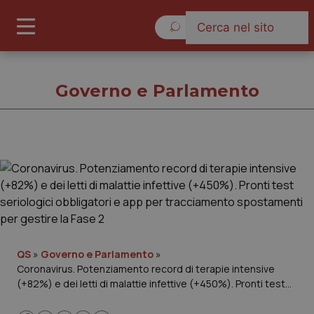
Sabato 8 Agosto 2026
Governo e Parlamento
Governo e Parlamento
Cronache
Governo e Parlamento
QS
»
Governo e Parlamento
»
Coronavirus. Potenziamento record di terapie intensive
Regioni e Asl
(+82%) e dei letti di malattie infettive (+450%). Pronti test
seriologici obbligatori e app per tracciamento spostamenti
Lavoro e Professioni
per gestire la Fase 2