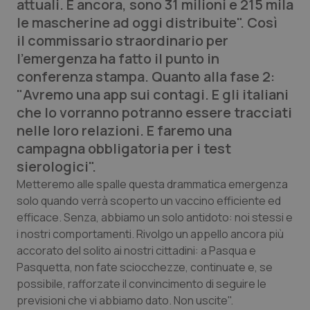
attuali. E ancora, sono 31 milioni e 215 mila
Calabria
Asma & BPCO
le mascherine ad oggi distribuite". Così
il commissario straordinario per
Campania
Car-T
l'emergenza ha fatto il punto in
conferenza stampa. Quanto alla fase 2:
Emilia-Romagna
Colesterolo & coronaropatie
"Avremo una app sui contagi. E gli italiani
che lo vorranno potranno essere tracciati
Friuli Venezia Giulia
Dermatite Atopica
nelle loro relazioni. E faremo una
campagna obbligatoria per i test
Lazio
Diabete & glucometri
sierologici".
Metteremo alle spalle questa drammatica emergenza
Liguria
Disturbi dell’umore
solo quando verrà scoperto un vaccino efficiente ed
efficace. Senza, abbiamo un solo antidoto: noi stessi e
Lombardia
Dolore
i nostri comportamenti. Rivolgo un appello ancora più
accorato del solito ai nostri cittadini: a Pasqua e
Marche
Donna & Salute
Pasquetta, non fate sciocchezze, continuate e, se
possibile, rafforzate il convincimento di seguire le
Molise
Epatiti
previsioni che vi abbiamo dato. Non uscite".