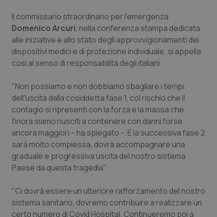
Il commissario straordinario per l'emergenza
Piemonte
HIV
Domenico Arcuri
, nella conferenza stampa dedicata
alle iniziative e allo stato degli approvvigionamenti dei
Provincia Autonoma di Bolzano
Infezioni & Febbre
dispositivi medici e di protezione individuale, si appella
così al senso di responsabilità degli italiani.
Provincia Autonoma di Trento
Ipertensione & Scompenso
"Non possiamo e non dobbiamo sbagliare i tempi
Puglia
Malattie rare
dell'uscita dalla cosiddetta fase 1, col rischio che il
contagio si ripresenti con la forza e la massa che
Sardegna
Malattia di Crohn & Rettocolite Ulcerosa
finora siamo riusciti a contenere con danni forse
ancora maggiori – ha spiegato -. E la successiva fase 2
Sicilia
Neuroscienze & patologie neurodegenerative
sarà molto complessa, dovrà accompagnare una
graduale e progressiva uscita del nostro sistema
Paese da questa tragedia".
Toscana
Obesità
"Ci dovrà essere un ulteriore rafforzamento del nostro
Umbria
Oftalmologia
sistema sanitario, dovremo contribuire a realizzare un
certo numero di Covid Hospital. Continueremo poi a