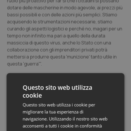
ruolo più proattivo per far sì che i cittadini si possano
Salute orale & impianti
dotare delle mascherine in modo agevole, ai prezzi più
bassi possibili e con delle azioni più semplici. Stiamo
acquisendo le strumentazioni necessarie, stiamo
Sangue & coagulazione
curando gli aspetti logistici e perché no, magari per un
tempo non infinito ma pari a quello della durata
Tiroide
massiccia di questo virus, anche lo Stato con una
collaborazione con gli imprenditori privati potrà
Tumore al seno
mettersi a produrre questa 'munizione' tanto utile in
questa 'guerra'".
Tumore ovarico
Infine, sempre ragionando sulla prossima fase 2, Arcuri
Tumori del Polmone & Testa Collo
ha sottolineato: "La fase 2 sarà molto articolata, con
Questo sito web utilizza
una batteria ulteriore di strumenti. Avremo una app sui
cookie
Tumori gastrointestinali
contagi. E gli italiani che lo vorranno potranno essere
Questo sito web utilizza i cookie per
tracciati nelle loro relazioni. Faremo una campagna
migliorare la tua esperienza di
obbligatoria per i test sierologici in modo da avere
Ulcera & Reflusso
navigazione. Utilizzando il nostro sito web
contezza della reale diffusione del virus".
acconsenti a tutti i cookie in conformità
Vaccini