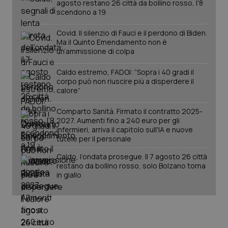
agosto restano 26 città da bollino rosso, l'8
scendono a 19
PHPSESSID
Sessio
PHP.net
Covid. Il silenzio di Fauci e il perdono di Biden.
www.quotidianosanita.it
Ma il Quinto Emendamento non è
un’ammissione di colpa
Caldo estremo, FADOI: “Sopra i 40 gradi il
corpo può non riuscire più a disperdere il
calore”
Comparto Sanità. Firmato il contratto 2025-
2027. Aumenti fino a 240 euro per gli
infermieri, arriva il capitolo sull'IA e nuove
tutele per il personale
Caldo, l’ondata prosegue. Il 7 agosto 26 città
restano da bollino rosso, solo Bolzano torna
in giallo
_ga_KM60CM4NPH
.quotidianosanita.it
1 anno
mes