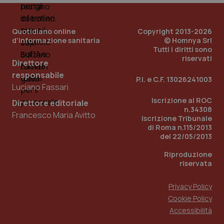
Quotidiano online
Copyright 2013-2026
d'informazione sanitaria
© Homnya Srl
Tutti i diritti sono
riservati
Direttore
responsabile
Fornitore
/
P.I. e C.F. 13026241003
Nome
Scadenza
Descrizion
Luciano Fassari
Dominio
Nome
Fornitore
/
Dominio
Scadenza
Des
Iscrizione al ROC
_ga_0VMQEQKQ1N
.quotidianosanita.it
1 anno 1
Questo
Direttore editoriale
mese
cookie
n.34308
VISITOR_INFO1_LIVE
5 mesi 4
Que
Google LLC
Francesco Maria Avitto
viene
settimane
imp
.youtube.com
Iscrizione Tribunale
utilizzato
You
di Roma n.115/2013
da Google
ten
del 22/05/2013
Analytics
pre
per
del
mantener
vid
Riproduzione
lo stato
inco
riservata
della
può
sessione.
det
vis
Privacy Policy
web
uti
Cookie Policy
nuo
ver
Accessibilità
dell
You