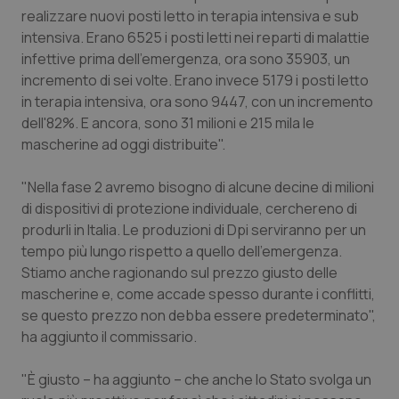
Valle D’Aosta
Oncodermatologia
realizzare nuovi posti letto in terapia intensiva e sub
intensiva. Erano 6525 i posti letti nei reparti di malattie
Veneto
Oncoematologia
infettive prima dell'emergenza, ora sono 35903, un
incremento di sei volte. Erano invece 5179 i posti letto
Oncologia & Nutrizione
in terapia intensiva, ora sono 9447, con un incremento
dell'82%. E ancora, sono 31 milioni e 215 mila le
Psoriasi & pelle
mascherine ad oggi distribuite".
"Nella fase 2 avremo bisogno di alcune decine di milioni
Quotidiano Cardiologia
di dispositivi di protezione individuale, cerchereno di
produrli in Italia. Le produzioni di Dpi serviranno per un
Quotidiano Chirurgia
tempo più lungo rispetto a quello dell'emergenza.
Stiamo anche ragionando sul prezzo giusto delle
Quotidiano Oncologia
mascherine e, come accade spesso durante i conflitti,
se questo prezzo non debba essere predeterminato",
Quotidiano Pediatria
ha aggiunto il commissario.
Rene & patologie urogenitali
"È giusto – ha aggiunto – che anche lo Stato svolga un