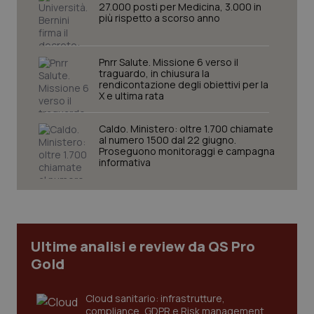
27.000 posti per Medicina, 3.000 in
protette del sito. Il sito web non è in grado di
più rispetto a scorso anno
funzionare correttamente senza questi cookie.
Nome
Fornitore
/
Dominio
Scaden
VISITOR_PRIVACY_METADATA
5 mesi
YouTube
Pnrr Salute. Missione 6 verso il
settim
.youtube.com
traguardo, in chiusura la
rendicontazione degli obiettivi per la
X e ultima rata
Caldo. Ministero: oltre 1.700 chiamate
al numero 1500 dal 22 giugno.
Proseguono monitoraggi e campagna
informativa
Ultime analisi e review da QS Pro
Gold
CookieScriptConsent
5 mesi
CookieScript
settim
www.quotidianosanita.it
Cloud sanitario: infrastrutture,
compliance, GDPR e Risk management