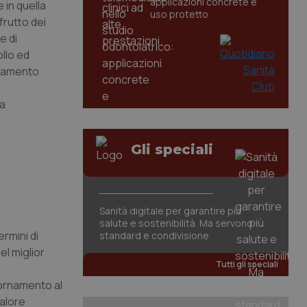
applicazioni concrete e
e in quella
uso protetto
frutto dei
e di
llo ed
ustamento
la
Gli speciali
Sanità digitale per garantire più
salute e sostenibilità. Ma servono
rmini di
standard e condivisione
el miglior
Tutti gli speciali
iornamento al
valore