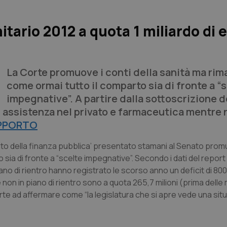
tario 2012 a quota 1 miliardo di e
La Corte promuove i conti della sanità ma rim
come ormai tutto il comparto sia di fronte a “
impegnative”. A partire dalla sottoscrizione d
er assistenza nel privato e farmaceutica mentre 
APPORTO
to della finanza pubblica’ presentato stamani al Senato promu
sia di fronte a “scelte impegnative”. Secondo i dati del report 
iano di rientro hanno registrato le scorso anno un deficit di 800,
 non in piano di rientro sono a quota 265,7 milioni (prima delle
orte ad affermare come “la legislatura che si apre vede una si