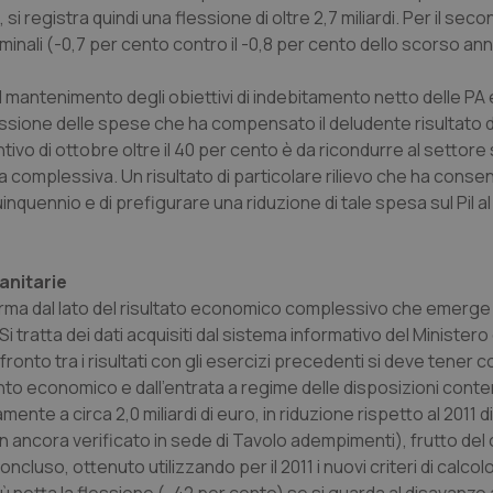
, si registra quindi una flessione di oltre 2,7 miliardi. Per il se
inali (-0,7 per cento contro il -0,8 per cento dello scorso a
l mantenimento degli obiettivi di indebitamento netto delle PA e
essione delle spese che ha compensato il deludente risultato da
tivo di ottobre oltre il 40 per cento è da ricondurre al settore 
complessiva. Un risultato di particolare rilievo che ha consent
nquennio e di prefigurare una riduzione di tale spesa sul Pil al 
sanitarie
ferma dal lato del risultato economico complessivo che emerge 
 Si tratta dei dati acquisiti dal sistema informativo del Ministero
ronto tra i risultati con gli esercizi precedenti si deve tener c
nto economico e dall’entrata a regime delle disposizioni conte
e a circa 2,0 miliardi di euro, in riduzione rispetto al 2011 di 
non ancora verificato in sede di Tavolo adempimenti), frutto de
cluso, ottenuto utilizzando per il 2011 i nuovi criteri di calcolo