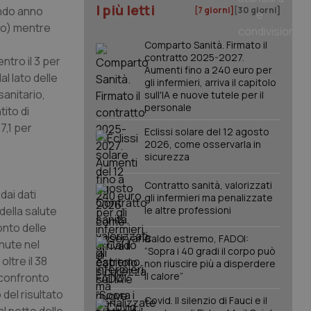
I più letti
condo anno
[7 giorni]
[30 giorni]
nno) mentre
Comparto Sanità. Firmato il
contratto 2025-2027.
ntro il 3 per
Aumenti fino a 240 euro per
l lato delle
gli infermieri, arriva il capitolo
sanitario,
sull'IA e nuove tutele per il
personale
ito di
7,1 per
Eclissi solare del 12 agosto
2026, come osservarla in
sicurezza
Contratto sanità, valorizzati
dai dati
gli infermieri ma penalizzate
 della salute
le altre professioni
onto delle
Caldo estremo, FADOI:
nute nel
“Sopra i 40 gradi il corpo può
oltre il 38
non riuscire più a disperdere
il calore”
l confronto
 del risultato
Covid. Il silenzio di Fauci e il