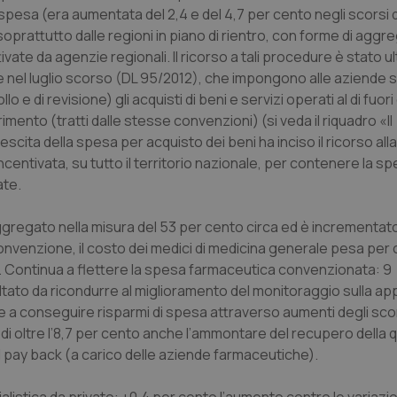
a spesa (era aumentata del 2,4 e del 4,7 per cento negli scorsi 
nt
5 mesi 3
Questo cookie viene utilizzato da
CookieScript
oprattutto dalle regioni in piano di rientro, con forme di aggr
settimane
Script.com per ricordare le pref
www.quotidianosanita.it
sui cookie dei visitatori. È neces
tivate da agenzie regionali. Il ricorso a tali procedure è stato 
dei cookie di Cookie-Script.com 
correttamente.
e nel luglio scorso (DL 95/2012), che impongono alle aziende s
 e di revisione) gli acquisti di beni e servizi operati al di fuori
ish-
www.quotidianosanita.it
4
Questo cookie è impostato dall'a
settimane
abilitare il sistema di tracking a
imento (tratti dalle stesse convenzioni) (si veda il riquadro «Il
2 giorni
scita della spesa per acquisto dei beni ha inciso il ricorso alla
ish-
www.quotidianosanita.it
4
Questo cookie è impostato dall'a
ncentivata, su tutto il territorio nazionale, per contenere la s
settimane
assegnare un identificatore generi
2 giorni
ate.
1 anno 1
Questo nome di cookie è associa
Google LLC
mese
Universal Analytics, che è un a
.quotidianosanita.it
’aggregato nella misura del 53 per cento circa ed è incrementato
significativo del servizio di ana
utilizzato da Google. Questo cook
n convenzione, il costo dei medici di medicina generale pesa per 
per distinguere utenti unici as
generato in modo casuale come i
o. Continua a flettere la spesa farmaceutica convenzionata: 9 m
cliente. È incluso in ogni richiest
sito e utilizzato per calcolare i dat
sultato da ricondurre al miglioramento del monitoraggio sulla a
sessioni e campagne per i rapporti 
te a conseguire risparmi di spesa attraverso aumenti degli scon
Sessione
Cookie generato da applicazioni 
PHP.net
e di oltre l’8,7 per cento anche l’ammontare del recupero della 
linguaggio PHP. Si tratta di un id
www.quotidianosanita.it
generico utilizzato per mantenere 
l pay back (a carico delle aziende farmaceutiche).
sessione utente. Normalmente 
generato in modo casuale, il mod
utilizzato può essere specifico pe