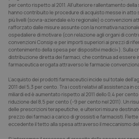
per cento rispetto al 2011. All’ulteriore rallentamento dell
CookieScriptConse
hanno contribuito le procedure di acquisto messe in atto s
più livelli (sovra-aziendale e/o regionale) o convenzioni at
rafforzato dalle misure assunte con la normativa nazional
ospedaliere di motivare (con relazione agli organi di controllo
tracking-sites-ironf
tracking-enable
convenzioni Consip e per importi superiori ai prezzi di rifer
contenimento della spesa per dispositivi medici»). Sulla cre
tracking-sites-ironf
distribuzione diretta dei farmaci, che continua ad essere i
session-id
farmaceutica erogata attraverso le farmacie convenzion
_ga
L’acquisto dei prodotti farmaceutici incide sul totale dell
2011 del 5,3 per cento. Tra i costi relativi all’assistenza i
miliardi ed è aumentato rispetto al 2011 dello 0,4 per cent
riduzione del 8,5 per cento (-9 per cento nel 2011). Un ri
delle prescrizioni terapeutiche, e ulteriori misure destina
PHPSESSID
prezzo dei farmaci a carico di grossisti e farmacisti. Flett
eccedente il tetto alla spesa attraverso il meccanismo de