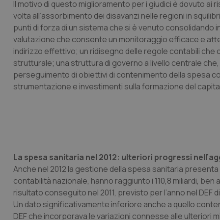
Il motivo di questo miglioramento per i giudici è dovuto ai ri
volta all’assorbimento dei disavanzi nelle regioni in squilib
punti di forza di un sistema che si è venuto consolidando 
valutazione che consente un monitoraggio efficace e atte
indirizzo effettivo; un ridisegno delle regole contabili che
strutturale; una struttura di governo a livello centrale che,
perseguimento di obiettivi di contenimento della spesa con
strumentazione e investimenti sulla formazione del capit
La spesa sanitaria nel 2012: ulteriori progressi nell’
Anche nel 2012 la gestione della spesa sanitaria presenta ri
contabilità nazionale, hanno raggiunto i 110,8 miliardi, ben al
risultato conseguito nel 2011, previsto per l’anno nel DEF di 
Un dato significativamente inferiore anche a quello conte
DEF che incorporava le variazioni connesse alle ulteriori m