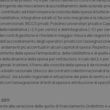
listica da privato: +0,4 per cento l’aumento contro le variazion
buon esempio è mantenere uno s
un utente tra le pagine.
 stringente dei meccanismi di accreditamento delle aziende pri
 contribuito ad interrompere la crescita della spesa di tutte le
.quotidianosanita.it
1 anno 1
Questo cookie viene utilizzato d
mese
per mantenere lo stato della ses
iabilitative, integrative ed altro) Se solo marginale è la riduzio
enzionati, IRCCS privati, Policlinici universitari privati e Cas
ella riabilitativa (-2,5 per cento) e dell’integrativa (-5,1 per ce
Fornitore
Fornitore
/
/
Dominio
Scadenza
Descrizione
costi di gestione è riferibile in maggior misura alle regioni in
Scadenza
Descrizione
Dominio
ll’accreditamento degli operatori privati con l’assegnazione d
E
5 mesi 4
Questo cookie è impostato da Youtube per
Google LLC
settimane
delle preferenze dell'utente per i video d
.youtube.com
.quotidianosanita.it
1 anno 1
Questo cookie viene utilizzato da Google Analy
andamenti più accentuati in alcuni capitoli di spesa. Rispetto a
nei siti; può anche determinare se il visita
mese
lo stato della sessione.
utilizzando la nuova o la vecchia versione d
stente della spesa farmaceutica, della riabilitativa e di quella 
Youtube.
 della dinamica della spesa per retribuzioni, in calo del 2,4 pe
.youtube.com
5 mesi 4
Questo cookie è impostato da Youtube per
onali. In sintesi, il freno alla crescita della spesa è da ricondur
settimane
delle preferenze dell'utente per i video d
nei siti; può anche determinare se il visita
ivello nazionale (blocco dei contratti collettivi nazionali di l
utilizzando la nuova o la vecchia versione d
Youtube.
a), sia a livello regionale in attuazione dei piani di rientro e 
i con l’assegnazione di tetti di spesa e attribuzione di specif
Sessione
Questo cookie è impostato da YouTube per
Google LLC
delle visualizzazioni dei video incorporati.
.youtube.com
.youtube.com
5 mesi 4
Questo cookie è impostato da YouTube pe
settimane
dell'autenticazione e della personalizzazi
o 2011
utente
nte alla variazione delle quote di finanziamento (indistinto e v
www.quotidianosanita.it
4
Questo cookie è impostato dall'applicazion