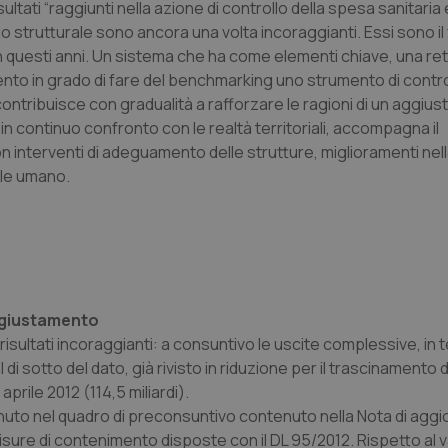
sultati “raggiunti nella azione di controllo della spesa sanitaria 
rio strutturale sono ancora una volta incoraggianti. Essi sono il 
in questi anni. Un sistema che ha come elementi chiave, una ret
nto in grado di fare del benchmarking uno strumento di contro
 contribuisce con gradualità a rafforzare le ragioni di un aggi
 in continuo confronto con le realtà territoriali, accompagna il
 interventi di adeguamento delle strutture, miglioramenti nel
ale umano.
aggiustamento
sultati incoraggianti: a consuntivo le uscite complessive, in te
 di sotto del dato, già rivisto in riduzione per il trascinamento d
aprile 2012 (114,5 miliardi).
nuto nel quadro di preconsuntivo contenuto nella Nota di agg
isure di contenimento disposte con il DL 95/2012. Rispetto al 