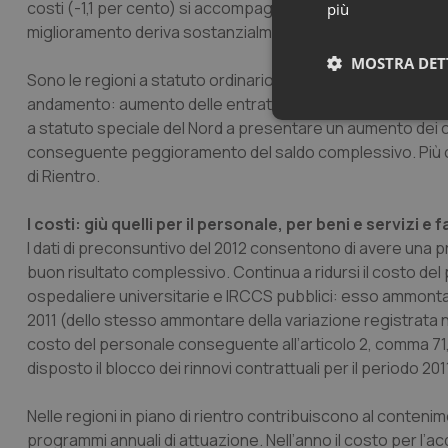
costi (-1,1 per cento) si accompagna un aumento dei ricavi d
più
miglioramento deriva sostanzialmente dall’aumento dei ricav
MOSTRA DET
Sono le regioni a statuto ordinario del sud (tutte in piano
andamento: aumento delle entrate del 2,0 per cento e fless
Neces
a statuto speciale del Nord a presentare un aumento dei co
conseguente peggioramento del saldo complessivo. Più che r
di Rientro.
I costi: giù quelli per il personale, per beni e servizi 
I dati di preconsuntivo del 2012 consentono di avere una p
buon risultato complessivo. Continua a ridursi il costo de
ospedaliere universitarie e IRCCS pubblici: esso ammonta a
I cookie necessari con
2011 (dello stesso ammontare della variazione registrata nel
e l'accesso alle aree 
costo del personale conseguente all’articolo 2, comma 71, 
Nome
disposto il blocco dei rinnovi contrattuali per il periodo 201
VISITOR_PRIVACY_
Nelle regioni in piano di rientro contribuiscono al contenimen
programmi annuali di attuazione. Nell’anno il costo per l’ac