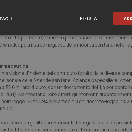
i poco superiore al 2 per cento, mentre nelle altre regioni il
i a fronte della stabilità sostanziale dei costi.
RIFIUTA
TAGLI
ACC
 di rientro tranne la Basilicata) a rappresentare con maggior ne
ione della spesa dell’1,5 per cento. Tra le regioni non in pian
sari
Statistici
Mar
sti (+1,7 per cento) di mezzo punto superiore a quello dei ric
addoppia il saldo negativo della mobilità sanitaria nelle reg
e farmaceutica
rima visione d’insieme del contributo fornito dalle diverse com
Necessari
Statistici
Marketing
l personale delle Aziende sanitarie, Aziende ospedaliere, Azie
 35,6 miliardi di euro, con un decremento dell’1,4 per cento ri
tribuiscono a rendere fruibile il sito web abilitandone funzionalità di base quali la nav
 2011). Manifestano i loro effetti gli interventi di conteniment
protette del sito. Il sito web non è in grado di funzionare correttamente senza questi coo
della legge 191/20094 e all’articolo 8 del decreto-legge 78/2
Fornitore
/
Dominio
Scadenza
Descrizione
1/2013.
METADATA
5 mesi 4
Questo cookie viene utilizzato p
YouTube
settimane
scelte di consenso e privacy dell'
.youtube.com
interazione con il sito. Registra i
to dei costi gli ulteriori interventi di riorganizzazione previsti
del visitatore riguardo a varie pol
impostazioni sulla privacy, garan
quisto di beni si mantiene superiore ai 15 miliardi aumentando d
preferenze siano onorate nelle se