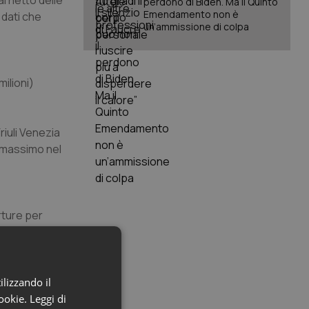
l netto delle
perdono di Biden. Ma il Quinto
Emendamento non è
 dati che
un’ammissione di colpa
milioni)
riuli Venezia
l massimo nel
rture per
 pur riducendo
tano una
ilizzando il
 flessione dei
cookie.
Leggi di