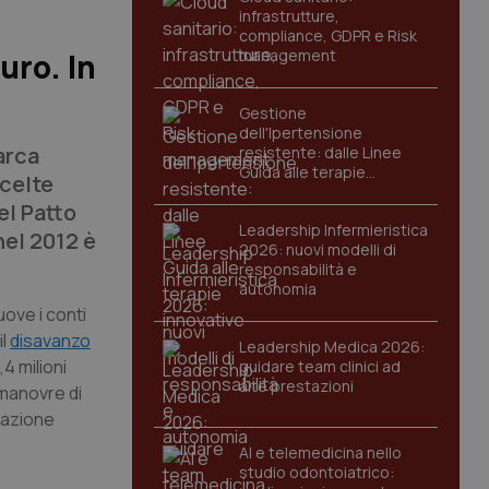
infrastrutture,
compliance, GDPR e Risk
management
uro. In
Gestione
dell'Ipertensione
arca
resistente: dalle Linee
Guida alle terapie
scelte
innovative
el Patto
Leadership Infermieristica
nel 2012 è
2026: nuovi modelli di
responsabilità e
autonomia
ove i conti
il
disavanzo
Leadership Medica 2026:
4 milioni
guidare team clinici ad
alte prestazioni
 manovre di
tuazione
AI e telemedicina nello
studio odontoiatrico: