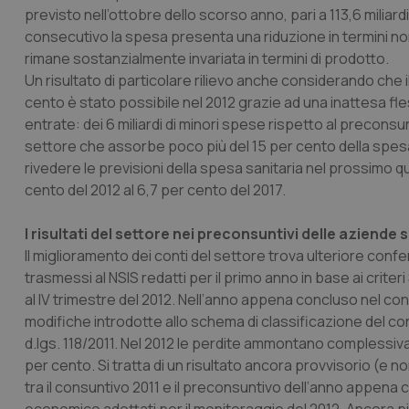
previsto nell’ottobre dello scorso anno, pari a 113,6 miliardi
consecutivo la spesa presenta una riduzione in termini nom
rimane sostanzialmente invariata in termini di prodotto.
Un risultato di particolare rilievo anche considerando che i
cento è stato possibile nel 2012 grazie ad una inattesa fl
entrate: dei 6 miliardi di minori spese rispetto al preconsun
settore che assorbe poco più del 15 per cento della spesa 
rivedere le previsioni della spesa sanitaria nel prossimo qui
cento del 2012 al 6,7 per cento del 2017.
I risultati del settore nei preconsuntivi delle aziende 
Il miglioramento dei conti del settore trova ulteriore con
trasmessi al NSIS redatti per il primo anno in base ai criteri
al IV trimestre del 2012. Nell’anno appena concluso nel conf
modifiche introdotte allo schema di classificazione del co
d.lgs. 118/2011. Nel 2012 le perdite ammontano complessivament
per cento. Si tratta di un risultato ancora provvisorio (e 
tra il consuntivo 2011 e il preconsuntivo dell’anno appena con