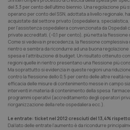
Si interrompe il processo di crescita della spesa per specia
del 3,3 per cento dell’ultimo biennio. Una regolazione più
operano per conto del SSN, adottata a livello regionale, ha
_ga_KM60CM4NPH
acquistate dal settore privato (ospedaliera, specialistica, r
per l’assistenza ospedaliera convenzionata da Ospedali conv
private accreditati, (-0,1 per cento), più netta la flessione d
Nome
Come si vedeva in precedenza, la flessione complessiva dei 
Nome
rientro e sembra da ricondurre ad una buona regolazione de
VISITOR_INFO1_LIV
_ga_0VMQEQKQ1N
spesa e l’attribuzione di budget. Un risultato ottenuto con 
regioni quelle in rientro presentano una flessione più consi
Ma soprattutto si evidenzia in queste regioni una riduzione
__Secure-YNID
contro la flessione dello 0,5 per cento delle altre realtà regi
efficacia delle misure di contenimento messe in campo sia a l
interventi in materia di contenimento della spesa farmaceutic
programmi operativi (accreditamento degli operatori privat
YSC
riorganizzazione della rete ospedaliera ecc.).
__Secure-
ROLLOUT_TOKEN
Le entrate: ticket nel 2012 cresciuti del 13,4% rispett
Dal lato delle entrate l’aumento è da ricondurre principalme
tracking-sites-