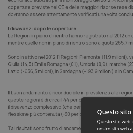
economico adottati per il monitoraggio del 2012. Ancora più
coperture previste nei CE e delle maggiori risorse rese disp
dovranno essere attentamente verificati una volta conclusi 
I disavanzi dopo le coperture
Le Regioni in piano di rientro hanno registrato nel 2012 un d
mentre quelle non in piano di rientro sono a quota 265,7 mil
Sono in attivo nel 2012 11 Regioni: Piemonte (11,9 milioni), v
Giulia (14,5) Emilia Romagna (0,1), Umbria (8,9), marche (27
Lazio (-636,3 milioni), in Sardegna (-193,9 milioni) e in Ca
Il buon andamento è riconducibile in prevalenza alle regioni
queste regioni è di circa il 44 per cento. Si passa dai 1,7 mil
il disavanzo complessivo (che per la prima volta eccede tut
Questo sito 
flessione più contenuta (-30 per cento).
Questo sito web ut
Tali risultati sono frutto di andamenti di costi e ricavi molto
nostro sito web ac