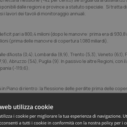
 netta la flessione (-42 per cento) se si guarda al disavanzo a
onibili dalle regioni e province a statuto speciale. Si tratta di
i lavori dei tavoli di monitoraggio annuali.
eficit pari a 800,4 milioni (dopo le manovre: prima era di 930,8 
ioni (prima delle manovre di copertura 1,080 miliardi).
alle d'Aosta (0,4), Lombardia (8,9), Trento (5,3), Veneto (6,1), F
,9), Abruzzo (54), Puglia (9). In passivo le altre Regioni, con i
mpania (-119,6).
 in Piano di rientro: la flessione delle perdite prima delle cope
iardi del 2011 a poco più di 930 milioni del 2012. Le altre regioni
tavia in valore assoluto quello delle regioni in piano) presen
web utilizza cookie
ilizza i cookie per migliorare la tua esperienza di navigazione. Ut
 diversi tra i due aggregati. Nelle regioni in piano di rientro alla
consenti a tutti i cookie in conformità con la nostra policy per i 