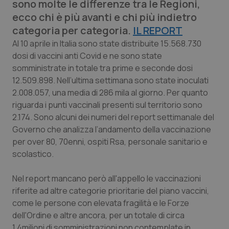
sono molte le differenze tra le Regioni,
Calabria
Asma & BPCO
ecco chi è più avanti e chi più indietro
categoria per categoria.
IL REPORT
Campania
Car-T
Al 10 aprile in Italia sono state distribuite 15.568.730
dosi di vaccini anti Covid e ne sono state
Emilia-Romagna
Colesterolo & coronaropatie
somministrate in totale tra prime e seconde dosi
12.509.898. Nell’ultima settimana sono state inoculati
Friuli Venezia Giulia
Dermatite Atopica
2.008.057, una media di 286 mila al giorno. Per quanto
riguarda i punti vaccinali presenti sul territorio sono
Lazio
Diabete & glucometri
2.174. Sono alcuni dei numeri del report settimanale del
Governo che analizza l’andamento della vaccinazione
Liguria
Disturbi dell’umore
per over 80, 70enni, ospiti Rsa, personale sanitario e
scolastico.
Lombardia
Dolore
Nel report mancano però all'appello le vaccinazioni
riferite ad altre categorie prioritarie del piano vaccini,
Marche
Donna & Salute
come le persone con elevata fragilità e le Forze
dell'Ordine e altre ancora, per un totale di circa
Molise
Epatiti
1,4milioni di somministrazioni non contemplate in