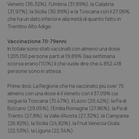
Veneto (36,32%), l’Umbria (31,99%), la Calabria
Salute orale & impianti
(31,97%), la Sicilia (30,99%) e la Toscana con il 27,06%,
che ha un dato inferiore alla metà di quanto fatto in
Sangue & coagulazione
Trentino Alto Adige.
Tiroide
Vaccinazione 70-79enni
In totale sono stati vaccinati con almeno una dose
Tumore al seno
1.205.150 persone parti al 19,89% (laa settimana
scorsa erano l'11,1%) il che vuole dire che 4.852.418
persone sono in attesa.
Tumore ovarico
Prime dosi.
La Regione che ha vaccinato più over 70
Tumori del Polmone & Testa Collo
almeno con una dose è il Veneto con il 37,09% cui
segue la Toscana (31,47%), il Lazio (29,42%), la Pa di
Tumori gastrointestinali
Bolzano (29,05%), l’Emilia Romagna (27,86%), la Pa di
Trento (27,8%), la Valle d’Aosta (27,32%), la Campania
Ulcera & Reflusso
(26,82%), la Sicilia (24,82%), la Friuli Venezia Giulia
(22,53%), la Liguria (22,34%).
Vaccini