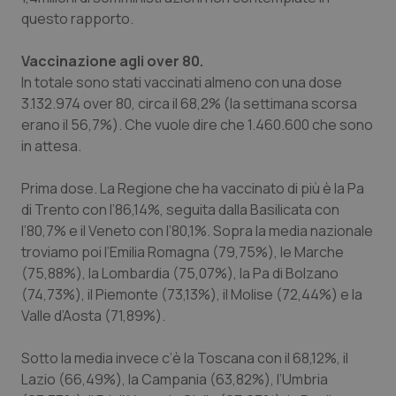
questo rapporto.
Piemonte
HIV
Vaccinazione agli over 80.
Provincia Autonoma di Bolzano
Infezioni & Febbre
In totale sono stati vaccinati almeno con una dose
3.132.974 over 80, circa il 68,2% (la settimana scorsa
Provincia Autonoma di Trento
Ipertensione & Scompenso
erano il 56,7%). Che vuole dire che 1.460.600 che sono
in attesa.
Puglia
Malattie rare
Prima dose.
La Regione che ha vaccinato di più è la Pa
di Trento con l’86,14%, seguita dalla Basilicata con
Sardegna
Malattia di Crohn & Rettocolite Ulcerosa
l’80,7% e il Veneto con l’80,1%. Sopra la media nazionale
troviamo poi l’Emilia Romagna (79,75%), le Marche
Sicilia
Neuroscienze & patologie neurodegenerative
(75,88%), la Lombardia (75,07%), la Pa di Bolzano
(74,73%), il Piemonte (73,13%), il Molise (72,44%) e la
Toscana
Obesità
Valle d’Aosta (71,89%).
Umbria
Oftalmologia
Sotto la media invece c’è la Toscana con il 68,12%, il
Lazio (66,49%), la Campania (63,82%), l’Umbria