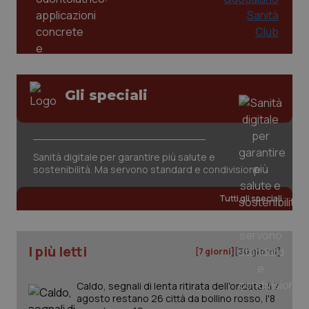
Gli speciali
_ga_KM60CM4NPH
.quotidianosanita.it
1 anno
mes
Sanità digitale per garantire più salute e
sostenibilità. Ma servono standard e condivisione
Tutti gli speciali
I più letti
[7 giorni]
[30 giorni]
Fornitore
/
Nome
Scadenza
Descrizion
Dominio
Nome
Fornitore
/
Dominio
Scadenza
Des
Caldo, segnali di lenta ritirata dell'ondata: il 7
_ga_0VMQEQKQ1N
.quotidianosanita.it
1 anno 1
Questo
mese
cookie
agosto restano 26 città da bollino rosso, l'8
VISITOR_INFO1_LIVE
5 mesi 4
Que
Google LLC
viene
settimane
imp
.youtube.com