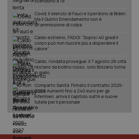
scendono a 19
utilizzato
You
da Google
ten
Analytics
pre
Covid. Il silenzio di Fauci e il perdono di Biden.
per
del
Ma il Quinto Emendamento non è
mantener
vid
un’ammissione di colpa
lo stato
inco
della
può
sessione.
det
Caldo estremo, FADOI: “Sopra i 40 gradi il
vis
corpo può non riuscire più a disperdere il
web
uti
calore”
nuo
ver
dell
Caldo, l’ondata prosegue. Il 7 agosto 26 città
You
restano da bollino rosso, solo Bolzano torna
in giallo
__Secure-YNID
.youtube.com
5 mesi 4
Que
settimane
imp
You
Comparto Sanità. Firmato il contratto 2025-
ten
2027. Aumenti fino a 240 euro per gli
pre
del
infermieri, arriva il capitolo sull'IA e nuove
vid
tutele per il personale
inco
può
det
vis
web
uti
nuo
ver
dell