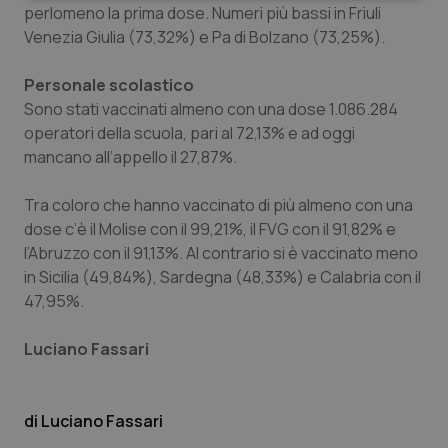
perlomeno la prima dose. Numeri più bassi in Friuli
Venezia Giulia (73,32%) e Pa di Bolzano (73,25%).
Personale scolastico
Sono stati vaccinati almeno con una dose 1.086.284
operatori della scuola, pari al 72,13% e ad oggi
Necessari
Statistici
Marketing
mancano all’appello il 27,87%.
I cookie necessari contribuiscono a rendere fruibile il
sito web abilitandone funzionalità di base quali la
Tra coloro che hanno vaccinato di più almeno con una
navigazione sulle pagine e l'accesso alle aree
protette del sito. Il sito web non è in grado di
dose c’è il Molise con il 99,21%, il FVG con il 91,82% e
funzionare correttamente senza questi cookie.
l’Abruzzo con il 91,13%. Al contrario si è vaccinato meno
Nome
Fornitore
/
Dominio
Scaden
in Sicilia (49,84%), Sardegna (48,33%) e Calabria con il
47,95%.
VISITOR_PRIVACY_METADATA
5 mesi
YouTube
settim
.youtube.com
Luciano Fassari
Luciano Fassari