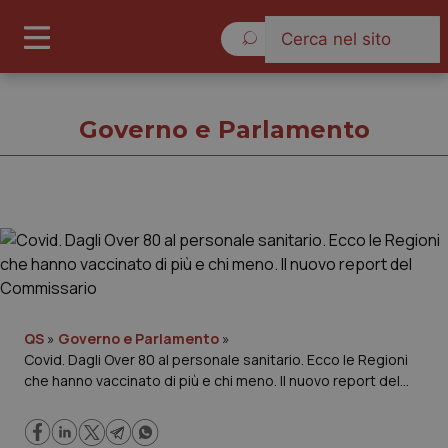
Domenica 9 Agosto 2026
Governo e Parlamento
Governo e Parlamento
Cronache
Governo e Parlamento
QS
»
Governo e Parlamento
»
Covid. Dagli Over 80 al personale sanitario. Ecco le Regioni
che hanno vaccinato di più e chi meno. Il nuovo report del
Regioni e Asl
Commissario
Lavoro e Professioni