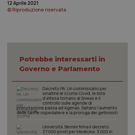
12 Aprile 2021
© Riproduzione riservata
CookieScriptConsent
5 mesi
CookieScript
settim
www.quotidianosanita.it
Potrebbe interessarti in
Governo e Parlamento
Decreto PA. Un commissario per
smaltire le scorte Covid, le liste
d’attesa tornano al Siveas e il
controllo sulle agende di
prenotazione passa ad Agenas. Saltano l’aumento
delle tariffe ospedaliere e la proroga dei gettonisti
Università. Bernini firma il decreto:
tracking-sites-ironfish-
www.quotidianosanita.it
4
27.000 posti per Medicina, 3.000 in
tracking-enable
settim