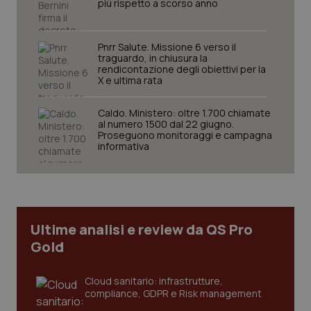
più rispetto a scorso anno
2 gior
Pnrr Salute. Missione 6 verso il
traguardo, in chiusura la
tracking-sites-ironfish-
www.quotidianosanita.it
4
rendicontazione degli obiettivi per la
session-id
settim
X e ultima rata
2 gior
Caldo. Ministero: oltre 1.700 chiamate
al numero 1500 dal 22 giugno.
Proseguono monitoraggi e campagna
_ga
1 anno
Google LLC
informativa
mes
.quotidianosanita.it
Ultime analisi e review da QS Pro
Gold
Cloud sanitario: infrastrutture,
compliance, GDPR e Risk management