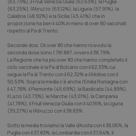
Valle D’Aosta
Oncodermatologia
(63,73%), il Friuli Venezia Giulia (63,63%), la Puglia
(63,25%), l’Abruzzo (63,12%), la Liguria (57,91%), la
Calabria (48,92%) e la Sicilia (45,41%) che in
Veneto
Oncoematologia
proporzione ha ben il 40% in meno di over 80 vaccinati
rispetto al Pa di Trento.
Oncologia & Nutrizione
Seconde dosi.
Gli over 80 che hanno ricevuto la
Psoriasi & pelle
seconda dose sono 1.781.887, ovvero il 38,79%.
La Regione che ha più over 80 che hanno completato il
Quotidiano Cardiologia
ciclo vaccinale è la Pa di Bolzano con il 62,33% cui
segue la Pa di Trento con il 62,32% e il Molise con il
Quotidiano Chirurgia
50,53%. Sopra la media c’è anche l’Emilia Romagna con
il 47,78%, il Piemonte (45,69%), la Basilicata (44,89%),
Quotidiano Oncologia
il Lazio (43,73%), le Marche (43,01%), la Campania
(41,78%), il Friuli Venezia Giulia con il 40,16%, la Liguria
(39,27%) e l’Abruzzo con il 38,83%.
Quotidiano Pediatria
Sotto la media troviamo la Valle d’Aosta con il 38,06%, la
Rene & patologie urogenitali
Puglia con il 37,83%, la Lombardia con il 37,64%, il