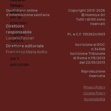
You
Quotidiano online
Copyright 2013-2026
YSC
Sessione
Que
Google LLC
imp
.youtube.com
d'informazione sanitaria
© Homnya Srl
You
Tutti i diritti sono
ten
riservati
vis
Direttore
vid
responsabile
P.I. e C.F. 13026241003
__Secure-
.youtube.com
5 mesi 4
Que
Luciano Fassari
ROLLOUT_TOKEN
settimane
imp
You
Iscrizione al ROC
Direttore editoriale
ges
n.34308
del
Francesco Maria Avitto
e d
Iscrizione Tribunale
per
di Roma n.115/2013
del
del 22/05/2013
ute
tracking-sites-
www.quotidianosanita.it
4
Que
Riproduzione
ironfish-tracking-
settimane
imp
riservata
named-enable
2 giorni
dal
per 
sis
Privacy Policy
sol
ute
Cookie Policy
ide
Wel
Accessibilità