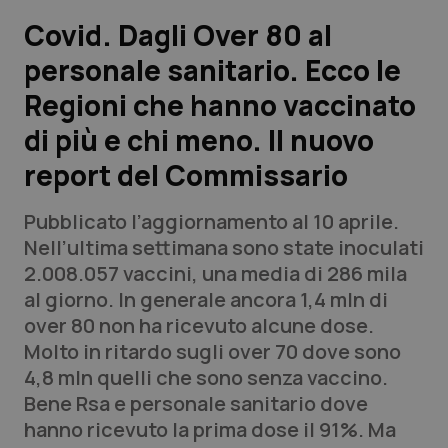
Covid. Dagli Over 80 al
Scienza e Farmaci
personale sanitario. Ecco le
Regioni che hanno vaccinato
Studi e Analisi
di più e chi meno. Il nuovo
Lettere al direttore
report del Commissario
Edizioni Regionali
Pubblicato l’aggiornamento al 10 aprile.
Nell’ultima settimana sono state inoculati
QS Pro
2.008.057 vaccini, una media di 286 mila
al giorno. In generale ancora 1,4 mln di
Professionisti Sanitari.AI
over 80 non ha ricevuto alcune dose.
Molto in ritardo sugli over 70 dove sono
Abruzzo
QS Pro Gold
4,8 mln quelli che sono senza vaccino.
Bene Rsa e personale sanitario dove
QS Club
Newsletter
Basilicata
Artrite & artrosi
hanno ricevuto la prima dose il 91%. Ma