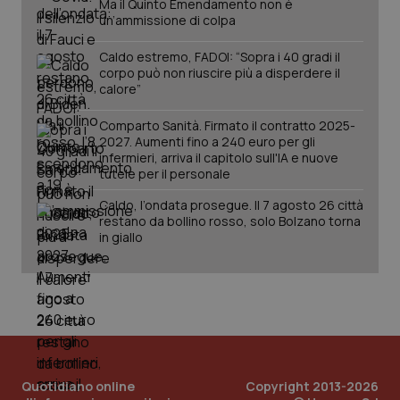
Ma il Quinto Emendamento non è
Analytics
pre
un’ammissione di colpa
per
del
mantener
vid
lo stato
inco
Caldo estremo, FADOI: “Sopra i 40 gradi il
della
può
sessione.
corpo può non riuscire più a disperdere il
det
vis
calore”
web
uti
nuo
Comparto Sanità. Firmato il contratto 2025-
ver
2027. Aumenti fino a 240 euro per gli
dell
infermieri, arriva il capitolo sull'IA e nuove
You
tutele per il personale
__Secure-YNID
.youtube.com
5 mesi 4
Que
settimane
imp
Caldo, l’ondata prosegue. Il 7 agosto 26 città
You
restano da bollino rosso, solo Bolzano torna
ten
in giallo
pre
del
vid
inco
può
det
vis
web
uti
nuo
ver
dell
Quotidiano online
Copyright 2013-2026
You