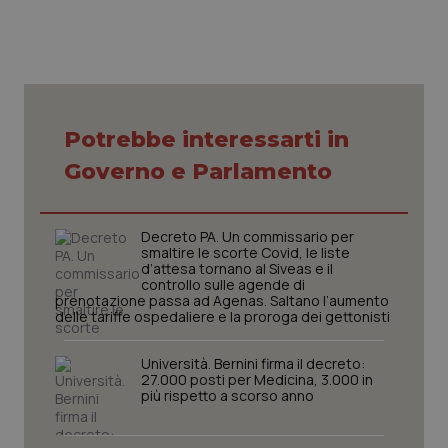
Potrebbe interessarti in
CookieScriptConsent
5 mesi
CookieScript
settim
www.quotidianosanita.it
Governo e Parlamento
Decreto PA. Un commissario per
smaltire le scorte Covid, le liste
d’attesa tornano al Siveas e il
controllo sulle agende di
prenotazione passa ad Agenas. Saltano l’aumento
delle tariffe ospedaliere e la proroga dei gettonisti
Università. Bernini firma il decreto:
27.000 posti per Medicina, 3.000 in
più rispetto a scorso anno
tracking-sites-ironfish-
www.quotidianosanita.it
4
tracking-enable
settim
2 gior