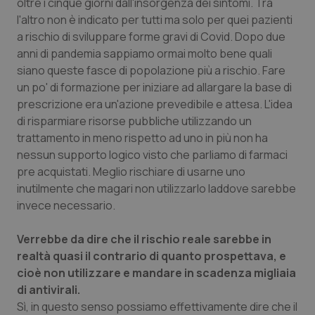
oltre i cinque giorni dall'insorgenza dei sintomi. Tra
Salute orale & impianti
l'altro non è indicato per tutti ma solo per quei pazienti
a rischio di sviluppare forme gravi di Covid. Dopo due
Sangue & coagulazione
anni di pandemia sappiamo ormai molto bene quali
siano queste fasce di popolazione più a rischio. Fare
un po' di formazione per iniziare ad allargare la base di
Tiroide
prescrizione era un'azione prevedibile e attesa. L'idea
di risparmiare risorse pubbliche utilizzando un
Tumore al seno
trattamento in meno rispetto ad uno in più non ha
nessun supporto logico visto che parliamo di farmaci
Tumore ovarico
pre acquistati. Meglio rischiare di usarne uno
inutilmente che magari non utilizzarlo laddove sarebbe
Tumori del Polmone & Testa Collo
invece necessario.
Tumori gastrointestinali
Verrebbe da dire che il rischio reale sarebbe in
realtà quasi il contrario di quanto prospettava, e
Ulcera & Reflusso
cioè non utilizzare e mandare in scadenza migliaia
di antivirali.
Sì, in questo senso possiamo effettivamente dire che il
Vaccini