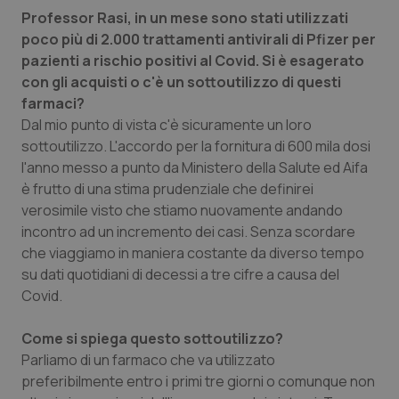
Valle D’Aosta
Oncodermatologia
Professor Rasi, in un mese sono stati utilizzati
poco più di 2.000 trattamenti antivirali di Pfizer per
Veneto
Oncoematologia
pazienti a rischio positivi al Covid. Si è esagerato
con gli acquisti o c'è un sottoutilizzo di questi
Oncologia & Nutrizione
farmaci?
Dal mio punto di vista c'è sicuramente un loro
Psoriasi & pelle
sottoutilizzo. L'accordo per la fornitura di 600 mila dosi
l'anno messo a punto da Ministero della Salute ed Aifa
Quotidiano Cardiologia
è frutto di una stima prudenziale che definirei
verosimile visto che stiamo nuovamente andando
incontro ad un incremento dei casi. Senza scordare
Quotidiano Chirurgia
che viaggiamo in maniera costante da diverso tempo
su dati quotidiani di decessi a tre cifre a causa del
Quotidiano Oncologia
Covid.
Quotidiano Pediatria
Come si spiega questo sottoutilizzo?
Parliamo di un farmaco che va utilizzato
Rene & patologie urogenitali
preferibilmente entro i primi tre giorni o comunque non