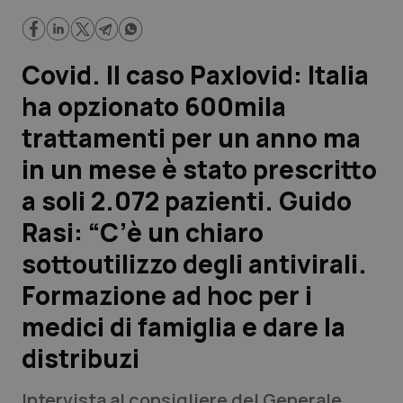
soli 2.072 pazienti. Guido Rasi: “C’è un chiaro sottoutilizzo
degli antivirali. Formazione ad hoc per i medici di famiglia e
dare la distribuzi
Scienza e Farmaci
Covid. Il caso Paxlovid: Italia
Studi e Analisi
ha opzionato 600mila
trattamenti per un anno ma
Lettere al direttore
in un mese è stato prescritto
Edizioni Regionali
a soli 2.072 pazienti. Guido
Rasi: “C’è un chiaro
QS Pro
sottoutilizzo degli antivirali.
Professionisti Sanitari.AI
Formazione ad hoc per i
medici di famiglia e dare la
Abruzzo
QS Pro Gold
distribuzi
QS Club
Newsletter
Basilicata
Artrite & artrosi
Intervista al consigliere del Generale