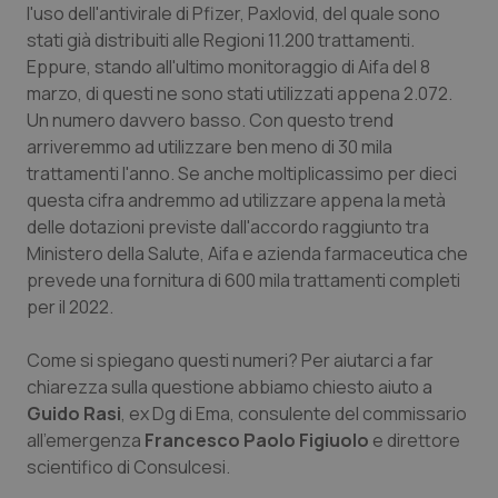
l'uso dell'antivirale di Pfizer, Paxlovid, del quale sono
Piemonte
HIV
stati già distribuiti alle Regioni 11.200 trattamenti.
Eppure, stando all'ultimo monitoraggio di Aifa del 8
marzo, di questi ne sono stati utilizzati appena 2.072.
Provincia Autonoma di Bolzano
Infezioni & Febbre
Un numero davvero basso. Con questo trend
arriveremmo ad utilizzare ben meno di 30 mila
Provincia Autonoma di Trento
Ipertensione & Scompenso
trattamenti l'anno. Se anche moltiplicassimo per dieci
questa cifra andremmo ad utilizzare appena la metà
Puglia
Malattie rare
delle dotazioni previste dall'accordo raggiunto tra
Ministero della Salute, Aifa e azienda farmaceutica che
Sardegna
Malattia di Crohn & Rettocolite Ulcerosa
prevede una fornitura di 600 mila trattamenti completi
per il 2022.
Sicilia
Neuroscienze & patologie neurodegenerative
Come si spiegano questi numeri? Per aiutarci a far
Toscana
Obesità
chiarezza sulla questione abbiamo chiesto aiuto a
Guido Rasi
, ex Dg di Ema, consulente del commissario
all'emergenza
Francesco Paolo Figiuolo
e direttore
Umbria
Oftalmologia
scientifico di Consulcesi.