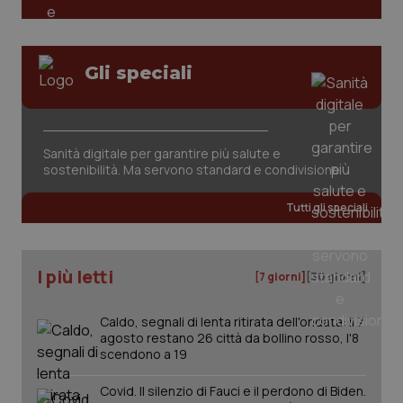
Gli speciali
_ga_KM60CM4NPH
.quotidianosanita.it
1 anno
mes
Sanità digitale per garantire più salute e
sostenibilità. Ma servono standard e condivisione
Tutti gli speciali
I più letti
[7 giorni]
[30 giorni]
Fornitore
/
Nome
Scadenza
Descrizion
Caldo, segnali di lenta ritirata dell'ondata: il 7
Dominio
Nome
agosto restano 26 città da bollino rosso, l'8
Fornitore
/
Dominio
Scadenza
Des
_ga_0VMQEQKQ1N
.quotidianosanita.it
1 anno 1
Questo
scendono a 19
mese
cookie
VISITOR_INFO1_LIVE
5 mesi 4
Que
Google LLC
viene
settimane
imp
.youtube.com
utilizzato
You
Covid. Il silenzio di Fauci e il perdono di Biden.
da Google
ten