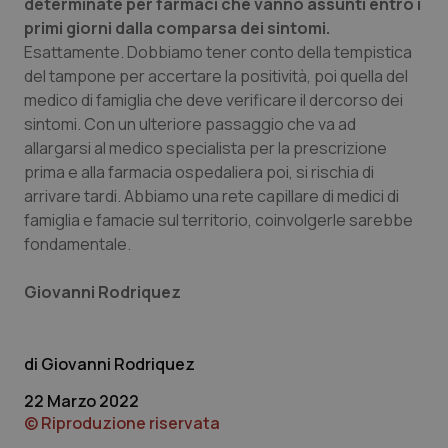
determinate per farmaci che vanno assunti entro i
primi giorni dalla comparsa dei sintomi.
Esattamente. Dobbiamo tener conto della tempistica
del tampone per accertare la positività, poi quella del
medico di famiglia che deve verificare il dercorso dei
Necessari
Statistici
Marketing
sintomi. Con un ulteriore passaggio che va ad
allargarsi al medico specialista per la prescrizione
I cookie necessari contribuiscono a rendere fruibile il
sito web abilitandone funzionalità di base quali la
prima e alla farmacia ospedaliera poi, si rischia di
navigazione sulle pagine e l'accesso alle aree
arrivare tardi. Abbiamo una rete capillare di medici di
protette del sito. Il sito web non è in grado di
funzionare correttamente senza questi cookie.
famiglia e famacie sul territorio, coinvolgerle sarebbe
fondamentale.
Nome
Fornitore
/
Dominio
Scaden
VISITOR_PRIVACY_METADATA
5 mesi
YouTube
settim
.youtube.com
Giovanni Rodriquez
Giovanni Rodriquez
22 Marzo 2022
© Riproduzione riservata