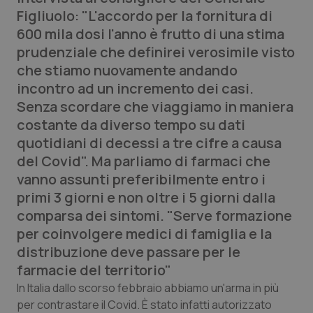
Calabria
Asma & BPCO
Figliuolo: "L'accordo per la fornitura di
600 mila dosi l'anno è frutto di una stima
Campania
Car-T
prudenziale che definirei verosimile visto
che stiamo nuovamente andando
Emilia-Romagna
Colesterolo & coronaropatie
incontro ad un incremento dei casi.
Senza scordare che viaggiamo in maniera
Friuli Venezia Giulia
Dermatite Atopica
costante da diverso tempo su dati
quotidiani di decessi a tre cifre a causa
Lazio
Diabete & glucometri
del Covid". Ma parliamo di farmaci che
vanno assunti preferibilmente entro i
Liguria
Disturbi dell’umore
primi 3 giorni e non oltre i 5 giorni dalla
comparsa dei sintomi. "Serve formazione
Lombardia
Dolore
per coinvolgere medici di famiglia e la
distribuzione deve passare per le
Marche
Donna & Salute
farmacie del territorio"
In Italia dallo scorso febbraio abbiamo un'arma in più
Molise
Epatiti
per contrastare il Covid. È stato infatti autorizzato