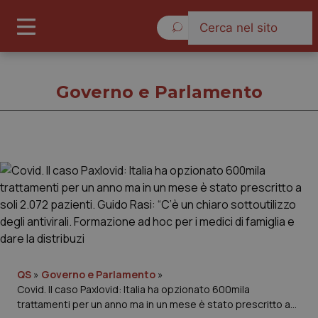
Domenica 9 Agosto 2026
Governo e Parlamento
Governo e Parlamento
Cronache
Governo e Parlamento
QS
»
Governo e Parlamento
»
Regioni e Asl
Covid. Il caso Paxlovid: Italia ha opzionato 600mila
trattamenti per un anno ma in un mese è stato prescritto a
Lavoro e Professioni