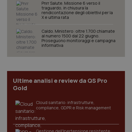
Pnrr Salute. Missione 6 verso il
traguardo, in chiusura la
rendicontazione degli obiettivi per la
X e ultima rata
tracking-sites-ironfish-
www.quotidianosanita.it
4
session-id
settim
2 gior
Caldo. Ministero: oltre 1.700 chiamate
al numero 1500 dal 22 giugno.
Proseguono monitoraggi e campagna
informativa
_ga
1 anno
Google LLC
mes
.quotidianosanita.it
Ultime analisi e review da QS Pro
Gold
Cloud sanitario: infrastrutture,
compliance, GDPR e Risk management
Gestione dell'Ipertensione resistente: