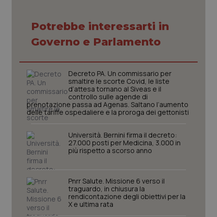
Potrebbe interessarti in
Necessari
Statistici
Marketing
Governo e Parlamento
I cookie necessari contribuiscono a rendere fruibile il
sito web abilitandone funzionalità di base quali la
navigazione sulle pagine e l'accesso alle aree
Decreto PA. Un commissario per
protette del sito. Il sito web non è in grado di
smaltire le scorte Covid, le liste
funzionare correttamente senza questi cookie.
d’attesa tornano al Siveas e il
controllo sulle agende di
Nome
Fornitore
/
Dominio
Scaden
prenotazione passa ad Agenas. Saltano l’aumento
VISITOR_PRIVACY_METADATA
5 mesi
YouTube
delle tariffe ospedaliere e la proroga dei gettonisti
settim
.youtube.com
Università. Bernini firma il decreto:
27.000 posti per Medicina, 3.000 in
più rispetto a scorso anno
Pnrr Salute. Missione 6 verso il
traguardo, in chiusura la
rendicontazione degli obiettivi per la
X e ultima rata