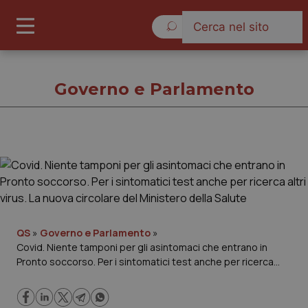
Domenica 9 Agosto 2026
Governo e Parlamento
Governo e Parlamento
Cronache
Governo e Parlamento
QS
»
Governo e Parlamento
»
Covid. Niente tamponi per gli asintomaci che entrano in
Pronto soccorso. Per i sintomatici test anche per ricerca
Regioni e Asl
altri virus. La nuova circolare del Ministero della Salute
Lavoro e Professioni