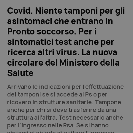
Covid. Niente tamponi per gli
Scienza e Farmaci
asintomaci che entrano in
Pronto soccorso. Per i
Studi e Analisi
sintomatici test anche per
Lettere al direttore
ricerca altri virus. La nuova
Edizioni Regionali
circolare del Ministero della
Salute
QS Pro
Arrivano le indicazioni per l’effettuazione
Professionisti Sanitari.AI
dei tamponi se si accede al Ps o per
ricovero in strutture sanitarie. Tampone
Abruzzo
QS Pro Gold
anche per chi si deve trasferire da una
struttura all’altra. Test necessario anche
QS Club
Newsletter
Basilicata
Artrite & artrosi
per l’ingresso nelle Rsa. Se si hanno
sintomi si chiede di evitare l’ingresso