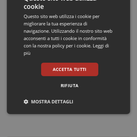
gli operatori addetti all’assistenza sanitaria e socio-
cookie
sanitaria che presentano sintomi compatibili con
Questo sito web utilizza i cookie per
COVID-19 devono evitare di accedere in setting
migliorare la tua esperienza di
assistenziali, sia di degenza che ambulatoriali, dove
navigazione. Utilizzando il nostro sito web
sono presenti pazienti immunocompromessi e fragili,
acconsenti a tutti i cookie in conformità
secondo le modalità e le procedure adottate dalle
con la nostra policy per i cookie.
Leggi di
direzioni delle strutture.
più
Foce: “Bene la circolare, pazienti fragili siano
ACCETTA TUTTI
tutelati in tutte le strutture sanitarie”
RIFIUTA
08 Settembre 2023
MOSTRA DETTAGLI
© Riproduzione riservata
Necessari
Statistici
Marketing