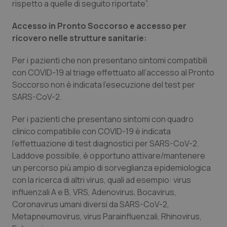
rispetto a quelle di seguito riportate”.
Piemonte
HIV
Accesso in Pronto Soccorso e accesso per
ricovero nelle strutture sanitarie:
Provincia Autonoma di Bolzano
Infezioni & Febbre
Per i pazienti che non presentano sintomi compatibili
Provincia Autonoma di Trento
Ipertensione & Scompenso
con COVID-19 al triage effettuato all’accesso al Pronto
Soccorso non è indicata l’esecuzione del test per
Puglia
Malattie rare
SARS-CoV-2.
Per i pazienti che presentano sintomi con quadro
Sardegna
Malattia di Crohn & Rettocolite Ulcerosa
clinico compatibile con COVID-19 è indicata
l’effettuazione di test diagnostici per SARS-CoV-2.
Sicilia
Neuroscienze & patologie neurodegenerative
Laddove possibile, è opportuno attivare/mantenere
un percorso più ampio di sorveglianza epidemiologica
Toscana
Obesità
con la ricerca di altri virus, quali ad esempio: virus
influenzali A e B, VRS, Adenovirus, Bocavirus,
Umbria
Oftalmologia
Coronavirus umani diversi da SARS-CoV-2,
Metapneumovirus, virus Parainfluenzali, Rhinovirus,