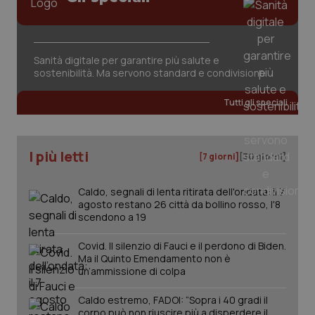
Sanità digitale per garantire più salute e
sostenibilità. Ma servono standard e condivisione
Tutti gli speciali
PHPSESSID
Sessio
PHP.net
www.quotidianosanita.it
I più letti
[7 giorni]
[30 giorni]
Caldo, segnali di lenta ritirata dell'ondata: il 7
agosto restano 26 città da bollino rosso, l'8
scendono a 19
Covid. Il silenzio di Fauci e il perdono di Biden.
Ma il Quinto Emendamento non è
un’ammissione di colpa
Caldo estremo, FADOI: “Sopra i 40 gradi il
corpo può non riuscire più a disperdere il