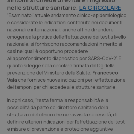
Calabria
Asma & BPCO
nelle strutture sanitarie.
LA CIRCOLARE
“Esaminato l’attuale andamento clinico-epidemiologico
Campania
Car-T
e considerate le indicazioni contenute nei documenti
nazionali e internazionali, anche al fine di rendere
Emilia-Romagna
Colesterolo & coronaropatie
omogenea la pratica dell’effettuazione dei test a livello
nazionale, si forniscono raccomandazioni in merito ai
Friuli Venezia Giulia
Dermatite Atopica
casi nei quali è opportuno procedere
all’approfondimento diagnostico per SARS-CoV-2”. È
quanto si legge nella circolare firmata dal Dg della
Lazio
Diabete & glucometri
prevenzione del Ministero della Salute,
Francesco
Vaia
che fornisce nuove indicazioni per l’effettuazione
Liguria
Disturbi dell’umore
dei tamponi per chi accede alle strutture sanitarie.
Lombardia
Dolore
In ogni caso, “resta ferma la responsabilità e la
possibilità da parte del direttore sanitario della
Marche
Donna & Salute
struttura o del clinico che ne ravvisi la necessità, di
definire ulteriori indicazioni per l’effettuazione dei test
Molise
Epatiti
e misure di prevenzione e protezione aggiuntive