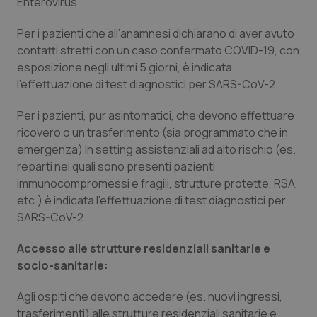
Valle D’Aosta
Oncodermatologia
Enterovirus.
Per i pazienti che all’anamnesi dichiarano di aver avuto
Veneto
Oncoematologia
contatti stretti con un caso confermato COVID-19, con
esposizione negli ultimi 5 giorni, è indicata
Oncologia & Nutrizione
l’effettuazione di test diagnostici per SARS-CoV-2.
Psoriasi & pelle
Per i pazienti, pur asintomatici, che devono effettuare
ricovero o un trasferimento (sia programmato che in
Quotidiano Cardiologia
emergenza) in setting assistenziali ad alto rischio (es.
reparti nei quali sono presenti pazienti
immunocompromessi e fragili, strutture protette, RSA,
Quotidiano Chirurgia
etc.) è indicata l’effettuazione di test diagnostici per
SARS-CoV-2.
Quotidiano Oncologia
Accesso alle strutture residenziali sanitarie e
Quotidiano Pediatria
socio-sanitarie:
Rene & patologie urogenitali
Agli ospiti che devono accedere (es. nuovi ingressi,
trasferimenti) alle strutture residenziali sanitarie e