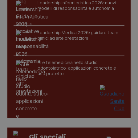
Leadership Infermieristica 2026: nuovi
tracking-sites-ironfish-
www.quotidianosanita.it
4
modelli di responsabilità e autonomia
session-id
settim
2 gior
Leadership Medica 2026: guidare team
clinici ad alte prestazioni
_ga
1 anno
Google LLC
mes
.quotidianosanita.it
AI e telemedicina nello studio
odontoiatrico: applicazioni concrete e
uso protetto
Gli speciali