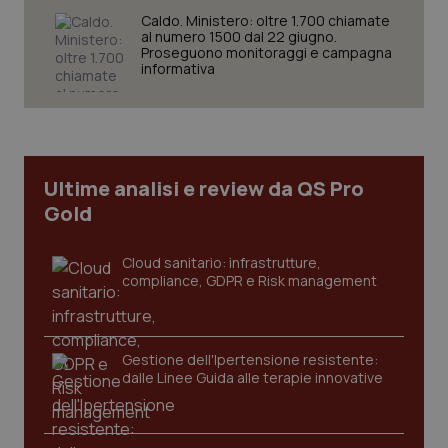
Caldo. Ministero: oltre 1.700 chiamate
al numero 1500 dal 22 giugno.
Proseguono monitoraggi e campagna
informativa
CookieScriptConsent
5 mesi
CookieScript
settim
www.quotidianosanita.it
Ultime analisi e review da QS Pro
Gold
Cloud sanitario: infrastrutture,
compliance, GDPR e Risk management
tracking-sites-ironfish-
www.quotidianosanita.it
4
Gestione dell'Ipertensione resistente:
tracking-enable
settim
dalle Linee Guida alle terapie innovative
2 gior