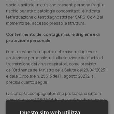
socio-sanitarie, in cui siano presenti persone fragili a
Salute orale & impianti
rischio per età o patologie concomitanti, è indicata
l’effettuazione di test diagnostici per SARS-CoV-2 al
Sangue & coagulazione
momento dell’accesso presso la struttura.
Tiroide
Contenimento dei contagi, misure di igiene e di
protezione personale
Tumore al seno
Fermo restando il rispetto delle misure di igiene e
protezione personale, utili alla riduzione del rischio di
Tumore ovarico
trasmissione dei virus respiratori, come previsto
dall’Ordinanza del Ministro della Salute del 28/04/20231
Tumori del Polmone & Testa Collo
e dalla Circolare n. 25613 dell’11 agosto 20232, si
precisa quanto segue:
Tumori gastrointestinali
i visitatori/accompagnatori che presentano sintomi
Ulcera & Reflusso
compatibili con COVID-19 devono evitare di accedere
alle succitate strutture;
Vaccini
Questo sito web utilizza