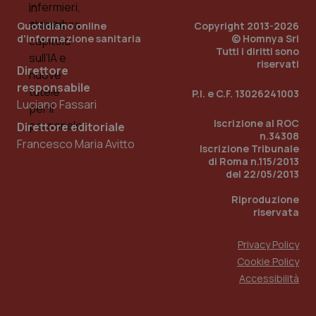
You
Quotidiano online
Copyright 2013-2026
YSC
Sessione
Que
Google LLC
d'informazione sanitaria
© Homnya Srl
imp
.youtube.com
You
Tutti i diritti sono
ten
riservati
vis
Direttore
vid
responsabile
P.I. e C.F. 13026241003
__Secure-
.youtube.com
5 mesi 4
Que
Luciano Fassari
ROLLOUT_TOKEN
settimane
imp
You
Iscrizione al ROC
Direttore editoriale
ges
n.34308
del
Francesco Maria Avitto
e d
Iscrizione Tribunale
per
di Roma n.115/2013
del
del 22/05/2013
ute
tracking-sites-
www.quotidianosanita.it
4
Que
Riproduzione
ironfish-tracking-
settimane
imp
riservata
named-enable
2 giorni
dal
per 
sis
Privacy Policy
sol
ute
Cookie Policy
ide
Wel
Accessibilità