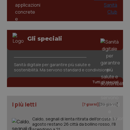
Gli speciali
_ga_KM60CM4NPH
.quotidianosanita.it
1 anno
mes
Sanità digitale per garantire più salute e
sostenibilità. Ma servono standard e condivisione
Tutti gli speciali
I più letti
[7 giorni]
[30 giorni]
Fornitore
/
Nome
Scadenza
Descrizion
Dominio
Nome
Fornitore
/
Dominio
Scadenza
Des
Caldo, segnali di lenta ritirata dell'ondata: il 7
_ga_0VMQEQKQ1N
.quotidianosanita.it
1 anno 1
Questo
agosto restano 26 città da bollino rosso, l'8
mese
cookie
VISITOR_INFO1_LIVE
5 mesi 4
Que
Google LLC
viene
settimane
imp
scendono a 21
.youtube.com