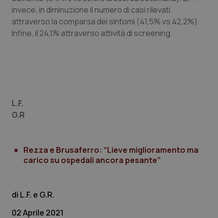
invece, in diminuzione il numero di casi rilevati
attraverso la comparsa dei sintomi (41,5% vs 42,2%).
Infine, il 24,1% attraverso attività di screening.
Necessari
Statistici
Marketing
I cookie necessari contribuiscono a rendere fruibile il
sito web abilitandone funzionalità di base quali la
navigazione sulle pagine e l'accesso alle aree
L.F.
protette del sito. Il sito web non è in grado di
G.R
funzionare correttamente senza questi cookie.
Nome
Fornitore
/
Dominio
Scaden
VISITOR_PRIVACY_METADATA
5 mesi
YouTube
Rezza e Brusaferro: “Lieve miglioramento ma
settim
.youtube.com
carico su ospedali ancora pesante”
L.F. e G.R.
02 Aprile 2021