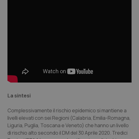
Salute orale & impianti
Sangue & coagulazione
Tiroide
Tumore al seno
Tumore ovarico
Tumori del Polmone & Testa Collo
La sintesi
Tumori gastrointestinali
Complessivamente il rischio epidemico si mantiene a
livelli elevati con sei Regioni (Calabria, Emilia-Romagna,
Ulcera & Reflusso
Liguria, Puglia, Toscana e Veneto) che hanno un livello
di rischio alto secondo il DM del 30 Aprile 2020. Tredici
Vaccini