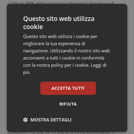
(41% vs 39% della scorsa settimana). Il numero di
persone ricoverate in terapia intensiva è ancora in
Questo sito web utilizza
aumento da 3.546 (23/03/2021) a 3.716 (30/03/2021). Il
tasso di occupazione in aree mediche a livello
cookie
nazionale è anche in aumento e sopra la soglia critica
Questo sito web utilizza i cookie per
(44%) con un aumento nel numero di persone
migliorare la tua esperienza di
ricoverate in queste aree: da 28.428 (23/03/2021) a
navigazione. Utilizzando il nostro sito web
29.231 (30/03/2021).
acconsenti a tutti i cookie in conformità
con la nostra policy per i cookie.
Leggi di
Tutte le Regioni/PPAA, tranne nove, hanno riportato
più
allerte di resilienza. Quattro di queste (Calabria, Emilia-
Romagna, Puglia e Veneto) riportano molteplici allerte
ACCETTA TUTTI
di resilienza.
In diminuzione il numero di nuovi casi non associati a
RIFIUTA
catene di trasmissione (49.186 vs 53.837l) la settimana
precedente). La percentuale dei casi rilevati
MOSTRA DETTAGLI
attraverso l’attività di tracciamento dei contatti è in
aumento (34,4% vs 33,8% la scorsa settimana). È,
Necessari
Statistici
Marketing