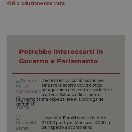
© Riproduzione riservata
Potrebbe interessarti in
CookieScriptConsent
5 mesi
CookieScript
settim
www.quotidianosanita.it
Governo e Parlamento
Decreto PA. Un commissario per
smaltire le scorte Covid e stop
all’organismo che controllava le liste
d’attesa. Saltano ufficialmente
l’aumento tariffe ospedaliere e la proroga dei
gettonisti
Università. Bernini firma il decreto:
27.000 posti per Medicina, 3.000 in
tracking-sites-ironfish-
www.quotidianosanita.it
4
più rispetto a scorso anno
tracking-enable
settim