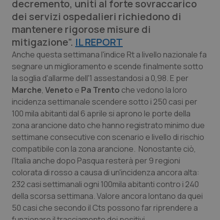
decremento, uniti al forte sovraccarico
Calabria
Asma & BPCO
dei servizi ospedalieri richiedono di
mantenere rigorose misure di
Campania
Car-T
mitigazione”.
IL REPORT
Anche questa settimana l'indice Rt a livello nazionale fa
Emilia-Romagna
Colesterolo & coronaropatie
segnare un miglioramento e scende finalmente sotto
la soglia d'allarme dell'1 assestandosi a 0,98. E per
Friuli Venezia Giulia
Dermatite Atopica
Marche
,
Veneto
e
Pa Trento
che vedono la loro
incidenza settimanale scendere sotto i 250 casi per
Lazio
Diabete & glucometri
100 mila abitanti dal 6 aprile si aprono le porte della
zona arancione dato che hanno registrato minimo due
Liguria
Disturbi dell’umore
settimane consecutive con scenario e livello di rischio
compatibile con la zona arancione. Nonostante ciò,
Lombardia
Dolore
l'Italia anche dopo Pasqua resterà per 9 regioni
colorata di rosso a causa di un'incidenza ancora alta:
232 casi settimanali ogni 100mila abitanti contro i 240
Marche
Donna & Salute
della scorsa settimana. Valore ancora lontano da quei
50 casi che secondo il Cts possono far riprendere a
Molise
Epatiti
funzionare il tracciamento dei positivi.