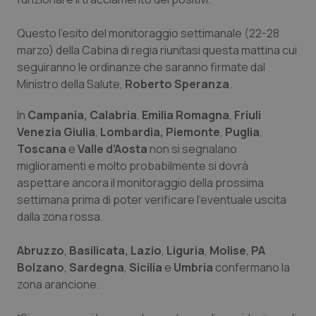
Piemonte
HIV
Questo l'esito del monitoraggio settimanale (22-28
marzo) della Cabina di regia riunitasi questa mattina cui
Provincia Autonoma di Bolzano
Infezioni & Febbre
seguiranno le ordinanze che saranno firmate dal
Ministro della Salute,
Roberto Speranza
.
Provincia Autonoma di Trento
Ipertensione & Scompenso
In
Campania,
Calabria
,
Emilia Romagna
,
Friuli
Venezia Giulia
,
Lombardia,
Piemonte
,
Puglia
,
Puglia
Malattie rare
Toscana
e
Valle d’Aosta
non si segnalano
miglioramenti e molto probabilmente si dovrà
Sardegna
Malattia di Crohn & Rettocolite Ulcerosa
aspettare ancora il monitoraggio della prossima
settimana prima di poter verificare l'eventuale uscita
Sicilia
Neuroscienze & patologie neurodegenerative
dalla zona rossa.
Toscana
Obesità
Abruzzo
,
Basilicata,
Lazio
,
Liguria
,
Molise
,
PA
Bolzano
,
Sardegna
,
Sicilia
e
Umbria
confermano la
Umbria
Oftalmologia
zona arancione.