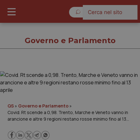
Venerdì 7 Agosto 2026
Governo e Parlamento
Governo e Parlamento
Cronache
Governo e Parlamento
QS
»
Governo e Parlamento
»
Covid. Rt scende a 0,98. Trento, Marche e Veneto vanno in
arancione e altre 9 regioni restano rosse minimo fino al 13
Regioni e Asl
aprile
Lavoro e Professioni