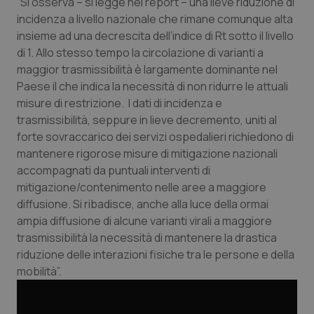
Valle D’Aosta
Oncodermatologia
“Si osserva – si legge nel report – una lieve riduzione di
incidenza a livello nazionale che rimane comunque alta
insieme ad una decrescita dell’indice di Rt sotto il livello
Veneto
Oncoematologia
di 1. Allo stesso tempo la circolazione di varianti a
maggior trasmissibilità è largamente dominante nel
Oncologia & Nutrizione
Paese il che indica la necessità di non ridurre le attuali
misure di restrizione. I dati di incidenza e
Psoriasi & pelle
trasmissibilità, seppure in lieve decremento, uniti al
forte sovraccarico dei servizi ospedalieri richiedono di
Quotidiano Cardiologia
mantenere rigorose misure di mitigazione nazionali
accompagnati da puntuali interventi di
Quotidiano Chirurgia
mitigazione/contenimento nelle aree a maggiore
diffusione. Si ribadisce, anche alla luce della ormai
Quotidiano Oncologia
ampia diffusione di alcune varianti virali a maggiore
trasmissibilità la necessità di mantenere la drastica
riduzione delle interazioni fisiche tra le persone e della
Quotidiano Pediatria
mobilità”.
Rene & patologie urogenitali