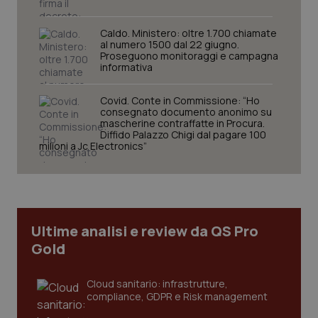
2 gior
Caldo. Ministero: oltre 1.700 chiamate
al numero 1500 dal 22 giugno.
Proseguono monitoraggi e campagna
tracking-sites-ironfish-
www.quotidianosanita.it
4
informativa
session-id
settim
2 gior
Covid. Conte in Commissione: “Ho
consegnato documento anonimo su
mascherine contraffatte in Procura.
Diffido Palazzo Chigi dal pagare 100
_ga
1 anno
Google LLC
milioni a Jc Electronics”
mes
.quotidianosanita.it
Ultime analisi e review da QS Pro
Gold
Cloud sanitario: infrastrutture,
compliance, GDPR e Risk management