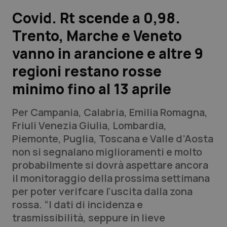
Covid. Rt scende a 0,98.
Scienza e Farmaci
Trento, Marche e Veneto
vanno in arancione e altre 9
Studi e Analisi
regioni restano rosse
Lettere al direttore
minimo fino al 13 aprile
Edizioni Regionali
Per Campania, Calabria, Emilia Romagna,
Friuli Venezia Giulia, Lombardia,
QS Pro
Piemonte, Puglia, Toscana e Valle d’Aosta
non si segnalano miglioramenti e molto
Professionisti Sanitari.AI
probabilmente si dovrà aspettare ancora
il monitoraggio della prossima settimana
Abruzzo
QS Pro Gold
per poter verifcare l'uscita dalla zona
rossa. “I dati di incidenza e
QS Club
Newsletter
Basilicata
Artrite & artrosi
trasmissibilità, seppure in lieve