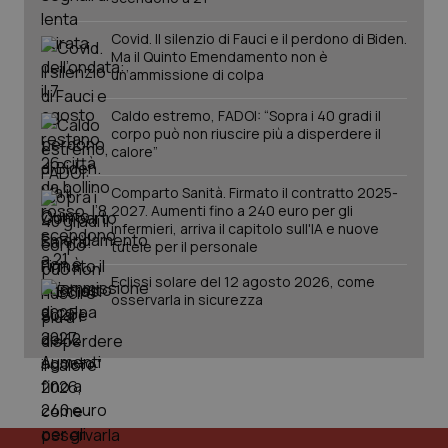
utilizzato
You
da Google
ten
Analytics
Covid. Il silenzio di Fauci e il perdono di Biden.
pre
per
del
Ma il Quinto Emendamento non è
mantener
vid
un’ammissione di colpa
lo stato
inco
della
può
sessione.
det
Caldo estremo, FADOI: “Sopra i 40 gradi il
vis
corpo può non riuscire più a disperdere il
web
uti
calore”
nuo
ver
Comparto Sanità. Firmato il contratto 2025-
dell
You
2027. Aumenti fino a 240 euro per gli
infermieri, arriva il capitolo sull'IA e nuove
__Secure-YNID
.youtube.com
5 mesi 4
Que
tutele per il personale
settimane
imp
You
ten
Eclissi solare del 12 agosto 2026, come
pre
osservarla in sicurezza
del
vid
inco
può
det
vis
web
uti
nuo
ver
dell