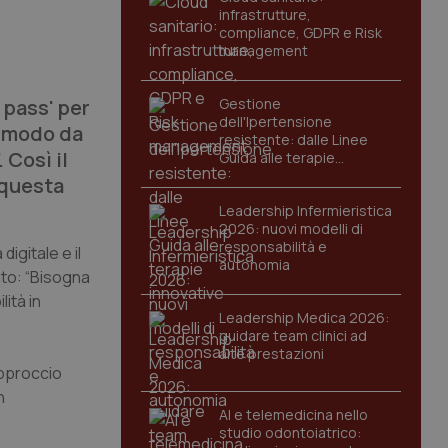
infrastrutture,
compliance, GDPR e Risk
management
 pass' per
Gestione
dell'Ipertensione
n modo da
resistente: dalle Linee
 Così il
Guida alle terapie
innovative
 questa
Leadership Infermieristica
2026: nuovi modelli di
responsabilità e
digitale e il
autonomia
ato: “Bisogna
ità in
Leadership Medica 2026:
guidare team clinici ad
alte prestazioni
approccio
n
AI e telemedicina nello
studio odontoiatrico: