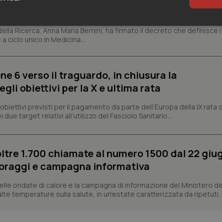
rso anno
sari
Statistici
Mar
 della Ricerca, Anna Maria Bernini, ha firmato il decreto che definisce i
 a ciclo unico in Medicina...
ne 6 verso il traguardo, in chiusura la
li obiettivi per la X e ultima rata
Necessari
Statistici
Marketing
i obiettivi previsti per il pagamento da parte dell’Europa della IX rata
 due target relativi all’utilizzo del Fasciolo Sanitario...
tribuiscono a rendere fruibile il sito web abilitandone funzionalità di base quali la nav
protette del sito. Il sito web non è in grado di funzionare correttamente senza questi coo
Fornitore
/
Dominio
Scadenza
Descrizione
oltre 1.700 chiamate al numero 1500 dal 22 giu
METADATA
5 mesi 4
Questo cookie viene utilizzato p
YouTube
settimane
scelte di consenso e privacy dell'
.youtube.com
oraggi e campagna informativa
interazione con il sito. Registra i
del visitatore riguardo a varie pol
impostazioni sulla privacy, garan
lle ondate di calore e la campagna di informazione del Ministero de
preferenze siano onorate nelle se
e alte temperature sulla salute, in un'estate caratterizzata da ripetuti..
nt
5 mesi 3
Questo cookie viene utilizzato da
CookieScript
settimane
Script.com per ricordare le pref
www.quotidianosanita.it
sui cookie dei visitatori. È neces