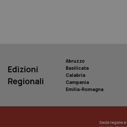
tracking-sites-ironf
tracking-enable
tracking-sites-ironf
session-id
_ga
Abruzzo
Edizioni
Basilicata
Calabria
Regionali
Campania
PHPSESSID
Emilia-Romagna
_ga_KM60CM4NPH
Sede legale e