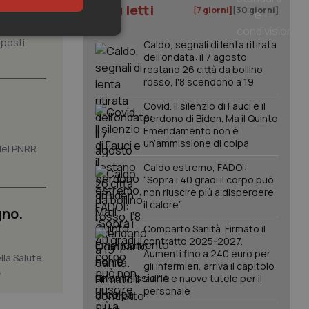
I più letti
[7 giorni]
[30 giorni]
keting
 posti
Caldo, segnali di lenta ritirata
dell'ondata: il 7 agosto
restano 26 città da bollino
rosso, l'8 scendono a 19
Covid. Il silenzio di Fauci e il
perdono di Biden. Ma il Quinto
Emendamento non è
un’ammissione di colpa
 del PNRR
igazione sulle pagine
Caldo estremo, FADOI:
kie.
“Sopra i 40 gradi il corpo può
non riuscire più a disperdere
il calore”
gno.
er memorizzare le
utente per la loro
Comparto Sanità. Firmato il
 dati sul consenso
contratto 2025-2027.
itiche e
tendo che le loro
Aumenti fino a 240 euro per
lla Salute
ssioni future.
gli infermieri, arriva il capitolo
.
sull'IA e nuove tutele per il
l servizio Cookie-
personale
erenze di consenso
sario che il banner