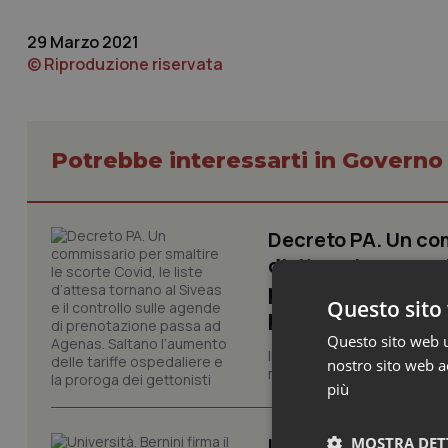
29 Marzo 2021
© Riproduzione riservata
Potrebbe interessarti in Govern
Decreto PA. Un com
d’attesa tornano al
passa ad Agenas. S
Questo sito 
proroga dei getton
Questo sito web ut
Il Consiglio dei Ministri ha 
nostro sito web ac
misure urgenti per la funzio
più
Università. Bernini
MOSTRA DET