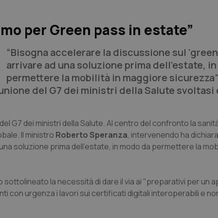
amo per Green pass in estate”
“Bisogna accelerare la discussione sul 'green
arrivare ad una soluzione prima dell’estate, i
permettere la mobilità in maggiore sicurezza”.
unione del G7 dei ministri della Salute svoltasi
l G7 dei ministri della Salute. Al centro del confronto la sanità 
bale. Il ministro
Roberto Speranza
, intervenendo ha dichiar
una soluzione prima dell’estate, in modo da permettere la mobil
sottolineato la necessità di dare il via ai "preparativi per un 
 con urgenza i lavori sui certificati digitali interoperabili e no