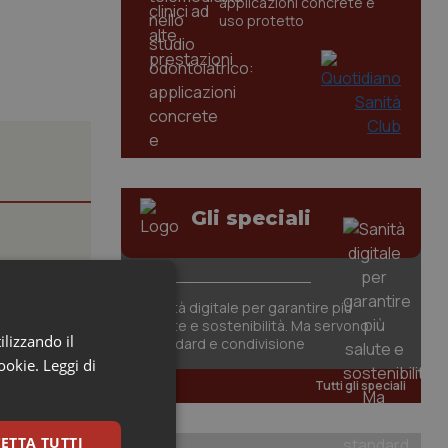
applicazioni concrete e
uso protetto
Gli speciali
ione
Sanità digitale per garantire più
salute e sostenibilità. Ma servono
ilizzando il
standard e condivisione
 contiene
cookie.
Leggi di
Tutti gli speciali
000 in
ETTA TUTTI