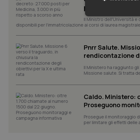
più rispetto a sco
Neces
Il Ministro dell'Università e
disponibili per l'immatricolazione ai corsi di laurea magistrale
Pnrr Salute. Missio
rendicontazione deg
Il Ministero ha raggiunto gl
Missione salute. Si tratta dei
I cookie necessari con
e l'accesso alle aree 
Nome
Caldo. Ministero: 
VISITOR_PRIVACY_
Proseguono monit
Prosegue il monitoraggio de
per limitare gli effetti dell
CookieScriptConse