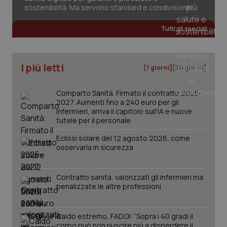
può
sostenibilità. Ma servono standard e condivisione
det
vis
web
Tutti gli speciali
uti
nuo
ver
dell
You
I più letti
[7 giorni]
[30 giorni]
YSC
Sessione
Que
Google LLC
imp
.youtube.com
You
Comparto Sanità. Firmato il contratto 2025-
ten
2027. Aumenti fino a 240 euro per gli
vis
infermieri, arriva il capitolo sull'IA e nuove
vid
tutele per il personale
__Secure-
.youtube.com
5 mesi 4
Que
ROLLOUT_TOKEN
settimane
imp
Eclissi solare del 12 agosto 2026, come
You
osservarla in sicurezza
ges
del
e d
per
del
Contratto sanità, valorizzati gli infermieri ma
ute
penalizzate le altre professioni
tracking-sites-
www.quotidianosanita.it
4
Que
ironfish-tracking-
settimane
imp
named-enable
2 giorni
dal
Caldo estremo, FADOI: “Sopra i 40 gradi il
per 
corpo può non riuscire più a disperdere il
sis