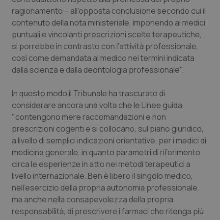
Valle D’Aosta
Oncodermatologia
ragionamento – all’opposta conclusione secondo cui il
contenuto della nota ministeriale, imponendo ai medici
Veneto
Oncoematologia
puntuali e vincolanti prescrizioni scelte terapeutiche,
si porrebbe in contrasto con l’attività professionale,
Oncologia & Nutrizione
così come demandata al medico nei termini indicata
dalla scienza e dalla deontologia professionale".
Psoriasi & pelle
In questo modo il Tribunale ha trascurato di
Quotidiano Cardiologia
considerare ancora una volta che le Linee guida
"contengono mere raccomandazioni e non
prescrizioni cogenti e si collocano, sul piano giuridico,
Quotidiano Chirurgia
a livello di semplici indicazioni orientative, per i medici di
medicina generale, in quanto parametri di riferimento
Quotidiano Oncologia
circa le esperienze in atto nei metodi terapeutici a
livello internazionale. Ben è libero il singolo medico,
Quotidiano Pediatria
nell’esercizio della propria autonomia professionale,
ma anche nella consapevolezza della propria
Rene & patologie urogenitali
responsabilità, di prescrivere i farmaci che ritenga più