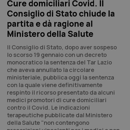
Cure domiciliari Covid. Il
Consiglio di Stato chiude la
Scienza e Farmaci
partita e dà ragione al
Studi e Analisi
Ministero della Salute
Lettere al direttore
Il Consiglio di Stato, dopo aver sospeso
lo scorso 19 gennaio con un decreto
Edizioni Regionali
monocratico la sentenza del Tar Lazio
che aveva annullato la circolare
QS Pro
ministeriale, pubblica oggi la sentenza
con la quale viene definitivamente
Professionisti Sanitari.AI
respinto il ricorso presentato da alcuni
medici promotori di cure domiciliari
Abruzzo
QS Pro Gold
contro il Covid. Le indicazioni
terapeutiche pubblicate dal Ministero
QS Club
Newsletter
Basilicata
Artrite & artrosi
della Salute "non contengono