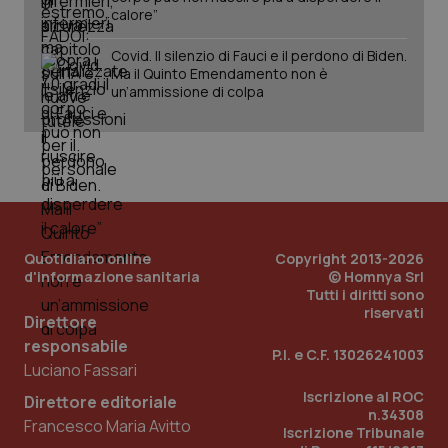
sol
calore”
ute
ide
Covid. Il silenzio di Fauci e il perdono di Biden.
Wel
Ma il Quinto Emendamento non è
un’ammissione di colpa
Quotidiano online
Copyright 2013-2026
d'informazione sanitaria
© Homnya Srl
Tutti i diritti sono
riservati
Direttore
responsabile
P.I. e C.F. 13026241003
Luciano Fassari
Iscrizione al ROC
Direttore editoriale
n.34308
Francesco Maria Avitto
Iscrizione Tribunale