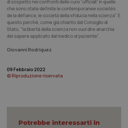
di sospetto nei confronti delle cure “ufficiali” in quelle
che sono state definite le contemporanee societés
de la défiance, le società della sfiducia nella scienza". E
questo perché, come già chiarito dal Consiglio di
tracking-sites-ironfish-
www.quotidianosanita.it
4
Stato, "la libertà della scienza non vuol dire anarchia
tracking-enable
settim
2 gior
del sapere applicato dal medico al paziente".
Giovanni Rodriquez
tracking-sites-ironfish-
www.quotidianosanita.it
4
session-id
settim
2 gior
09 Febbraio 2022
© Riproduzione riservata
_ga
1 anno
Google LLC
mes
.quotidianosanita.it
Potrebbe interessarti in