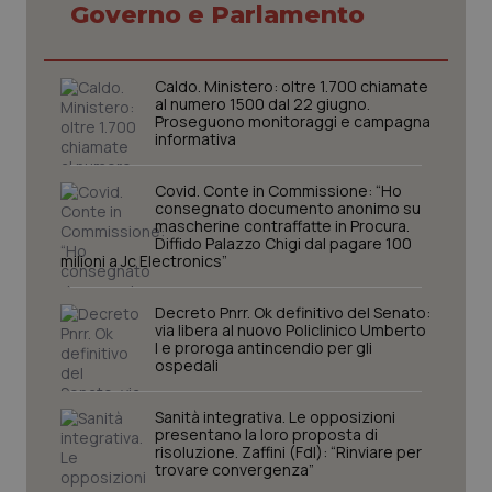
Governo e Parlamento
Caldo. Ministero: oltre 1.700 chiamate
al numero 1500 dal 22 giugno.
Proseguono monitoraggi e campagna
informativa
Covid. Conte in Commissione: “Ho
consegnato documento anonimo su
mascherine contraffatte in Procura.
Diffido Palazzo Chigi dal pagare 100
milioni a Jc Electronics”
Decreto Pnrr. Ok definitivo del Senato:
via libera al nuovo Policlinico Umberto
I e proroga antincendio per gli
ospedali
PHPSESSID
Sessio
PHP.net
Sanità integrativa. Le opposizioni
www.quotidianosanita.it
presentano la loro proposta di
risoluzione. Zaffini (FdI): “Rinviare per
trovare convergenza”