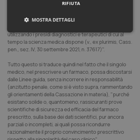
RIFIUTA
dirsi esclusa la responsabilità colposa del medico in
riguardo all’evento lesivo occorso al paziente per il
solo fatto che abbia rispettato le linee guida,
MOSTRA DETTAGLI
comunque elaborate, avendo il dovere di curare
Necessari
Statistici
Marketing
utilizzando i presidi diagnostici e terapeutici di cui al
tempo la scienza medica dispone (v., ex plurimis, Cass.
pen., sez. IV, 30 settembre 2021, n. 37617)".
Tutto questo si traduce quindi nel fatto che il singolo
medico, nel prescrivere un farmaco, possa discostarsi
Necessari
Statistici
Marketing
dalle Linee guida, senza incorrere in responsabilità
(anzitutto penale, come si è visto supra, rammentando
I cookie necessari contribuiscono a rendere fruibile il
gli orientamenti della Cassazione in materia), "purché
sito web abilitandone funzionalità di base quali la
navigazione sulle pagine e l'accesso alle aree
esistano solide o, quantomeno, rassicuranti prove
protette del sito. Il sito web non è in grado di
scientifiche di sicurezza ed efficacia del farmaco
funzionare correttamente senza questi cookie.
prescritto, sulla base dei dati scientifici, pur ancora
Nome
Fornitore
/
Dominio
Scaden
parziali o incompleti, ai quali possa ricondurre
VISITOR_PRIVACY_METADATA
5 mesi
YouTube
razionalmente il proprio convincimento prescrittivo
settim
.youtube.com
rispetto alla singolarità del caso clinico".