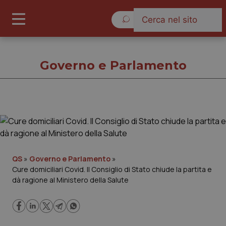
Giovedì 6 Agosto 2026
Governo e Parlamento
Governo e Parlamento
Cronache
QS
»
Governo e Parlamento
»
Cure domiciliari Covid. Il Consiglio di Stato chiude la partita e
Governo e Parlamento
dà ragione al Ministero della Salute
Regioni e Asl
Lavoro e Professioni