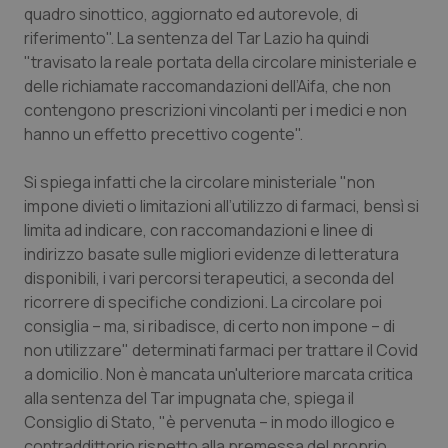
quadro sinottico, aggiornato ed autorevole, di
Piemonte
HIV
riferimento". La sentenza del Tar Lazio ha quindi
"travisato la reale portata della circolare ministeriale e
delle richiamate raccomandazioni dell’Aifa, che non
Provincia Autonoma di Bolzano
Infezioni & Febbre
contengono prescrizioni vincolanti per i medici e non
hanno un effetto precettivo cogente".
Provincia Autonoma di Trento
Ipertensione & Scompenso
Si spiega infatti che la circolare ministeriale "non
Puglia
Malattie rare
impone divieti o limitazioni all’utilizzo di farmaci, bensì si
limita ad indicare, con raccomandazioni e linee di
Sardegna
Malattia di Crohn & Rettocolite Ulcerosa
indirizzo basate sulle migliori evidenze di letteratura
disponibili, i vari percorsi terapeutici, a seconda del
Sicilia
Neuroscienze & patologie neurodegenerative
ricorrere di specifiche condizioni. La circolare poi
consiglia – ma, si ribadisce, di certo non impone – di
Toscana
Obesità
non utilizzare" determinati farmaci per trattare il Covid
a domicilio. Non è mancata un'ulteriore marcata critica
alla sentenza del Tar impugnata che, spiega il
Umbria
Oftalmologia
Consiglio di Stato, "è pervenuta – in modo illogico e
contraddittorio rispetto alla premessa del proprio