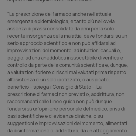
"La prescrizione del farmaco anche nell’attuale
emergenza epidemiologica, e tanto più nell’ovvia
assenza di prassi consolidate da anni per la solo
recente insorgenza della malattia, deve fondarsi su un
serio approccio scientifico e non può affidarsi ad
improvvisazioni del momento, ad intuizioni casuali o,
peggio, ad una aneddotica insuscettibile di verifica e
controllo da parte della comunità scientifica e, dunque,
a valutazioni foriere di rischi mai valutati prima rispetto
all’esistenza di un solo ipotizzato, o auspicato,
CookieScriptConsent
5 mesi
beneficio – spiega il Consiglio di Stato -. La
CookieScript
settim
www.quotidianosanita.it
prescrizione di farmaci non previsti o, addirittura, non
raccomandati dalle Linee guida non può dunque
fondarsi su un’opinione personale del medico, priva di
basi scientifiche e di evidenze cliniche, o su
suggestioni e improvvisazioni del momento, alimentati
da disinformazione o, addirittura, da un atteggiamento