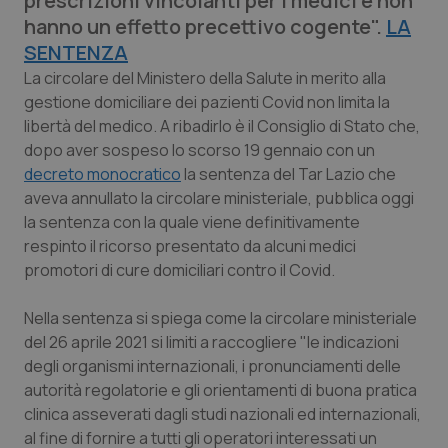
prescrizioni vincolanti per i medici e non
Calabria
Asma & BPCO
hanno un effetto precettivo cogente".
LA
SENTENZA
Campania
Car-T
La circolare del Ministero della Salute in merito alla
gestione domiciliare dei pazienti Covid non limita la
Emilia-Romagna
Colesterolo & coronaropatie
libertà del medico. A ribadirlo è il Consiglio di Stato che,
dopo aver sospeso lo scorso 19 gennaio con un
Friuli Venezia Giulia
Dermatite Atopica
decreto monocratico
la sentenza del Tar Lazio che
aveva annullato la circolare ministeriale, pubblica oggi
la sentenza con la quale viene definitivamente
Lazio
Diabete & glucometri
respinto il ricorso presentato da alcuni medici
promotori di cure domiciliari contro il Covid.
Liguria
Disturbi dell’umore
Nella sentenza si spiega come la circolare ministeriale
Lombardia
Dolore
del 26 aprile 2021 si limiti a raccogliere "le indicazioni
degli organismi internazionali, i pronunciamenti delle
Marche
Donna & Salute
autorità regolatorie e gli orientamenti di buona pratica
clinica asseverati dagli studi nazionali ed internazionali,
Molise
Epatiti
al fine di fornire a tutti gli operatori interessati un