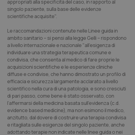
appropriati alla specificità del caso, in rapporto al
Salute orale & impianti
singolo paziente, sulla base delle evidenze
scientifiche acquisite".
Sangue & coagulazione
Le raccomandazioni contenute nelle Linee guida in
ambito sanitario – si pensi alla legge Gelli – rispondono
Tiroide
a livello internazionale e nazionale "all’esigenza di
individuare una strategia terapeutica comune e
Tumore al seno
condivisa, che consenta al medico di fare proprie le
acquisizioni scientifiche e le esperienze cliniche
Tumore ovarico
diffuse e condivise, che hanno dimostrato un profilo di
efficacia e sicurezza largamente acclarato a livello
Tumori del Polmone & Testa Collo
scientifico nella cura di una patologia, e sono cresciuti
di pari passo, come bene è stato osservato, con
Tumori gastrointestinali
l’affermarsi della medicina basata sull’evidenza (c.d.
evidence based medicine), ma non esimono il medico,
Ulcera & Reflusso
anzitutto, dal dovere di costruire una terapia condivisa
e ritagliata sulle esigenze del singolo paziente, anche
adottando terapie non indicate nelle linee guida o nei
Vaccini