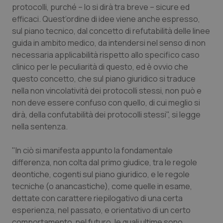
protocolli, purché – lo si dirà tra breve – sicure ed
efficaci. Quest’ordine di idee viene anche espresso,
sul piano tecnico, dal concetto di refutabilità delle linee
guida in ambito medico, da intendersi nel senso di non
necessaria applicabilità rispetto allo specifico caso
clinico per le peculiarità di questo, ed è ovvio che
questo concetto, che sul piano giuridico si traduce
nella non vincolatività dei protocolli stessi, non può e
non deve essere confuso con quello, di cui meglio si
dirà, della confutabilità dei protocolli stessi", si legge
nella sentenza.
"In ciò si manifesta appunto la fondamentale
differenza, non colta dal primo giudice, tra le regole
deontiche, cogenti sul piano giuridico, e le regole
tecniche (o anancastiche), come quelle in esame,
dettate con carattere riepilogativo di una certa
esperienza, nel passato, e orientativo di un certo
comportamento, nel futuro, le quali ultime sono