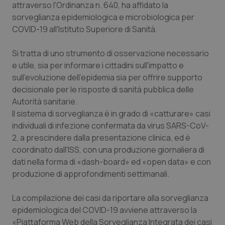
Valle D’Aosta
Oncodermatologia
attraverso l'Ordinanza n. 640, ha affidato la
sorveglianza epidemiologica e microbiologica per
Veneto
Oncoematologia
COVID-19 all'Istituto Superiore di Sanità.
Si tratta di uno strumento di osservazione necessario
Oncologia & Nutrizione
e utile, sia per informare i cittadini sull'impatto e
sull'evoluzione dell'epidemia sia per offrire supporto
Psoriasi & pelle
decisionale per le risposte di sanità pubblica delle
Autorità sanitarie.
Quotidiano Cardiologia
Il sistema di sorveglianza è in grado di «catturare» casi
individuali di infezione confermata da virus SARS-CoV-
Quotidiano Chirurgia
2, a prescindere dalla presentazione clinica, ed è
coordinato dall'ISS, con una produzione giornaliera di
Quotidiano Oncologia
dati nella forma di «
dash-board
» ed «
open data
» e con
produzione di approfondimenti settimanali.
Quotidiano Pediatria
La compilazione dei casi da riportare alla sorveglianza
epidemiologica del COVID-19 avviene attraverso la
Rene & patologie urogenitali
«Piattaforma Web della Sorveglianza Integrata dei casi