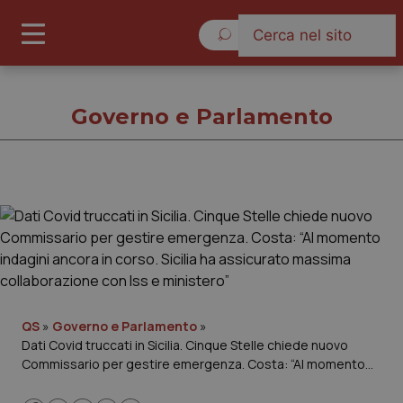
Venerdì 7 Agosto 2026
Governo e Parlamento
Governo e Parlamento
Cronache
Governo e Parlamento
QS
»
Governo e Parlamento
»
Dati Covid truccati in Sicilia. Cinque Stelle chiede nuovo
Regioni e Asl
Commissario per gestire emergenza. Costa: “Al momento
indagini ancora in corso. Sicilia ha assicurato massima
Lavoro e Professioni
collaborazione con Iss e ministero”