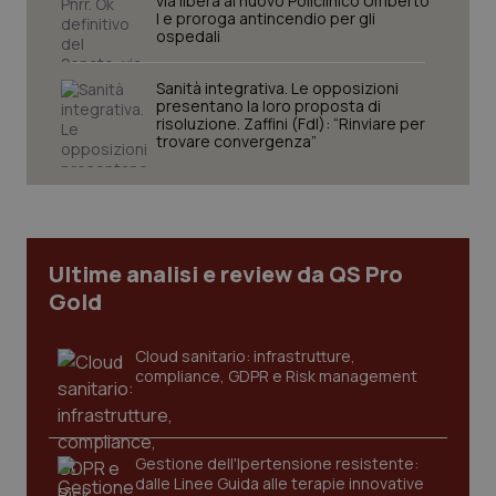
via libera al nuovo Policlinico Umberto
I e proroga antincendio per gli
ospedali
Sanità integrativa. Le opposizioni
presentano la loro proposta di
risoluzione. Zaffini (FdI): “Rinviare per
trovare convergenza”
PHPSESSID
Sessio
PHP.net
www.quotidianosanita.it
Ultime analisi e review da QS Pro
Gold
Cloud sanitario: infrastrutture,
compliance, GDPR e Risk management
Gestione dell'Ipertensione resistente:
dalle Linee Guida alle terapie innovative