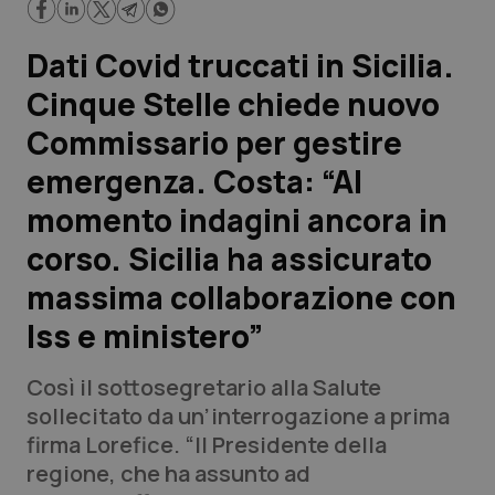
Scienza e Farmaci
Dati Covid truccati in Sicilia.
Cinque Stelle chiede nuovo
Studi e Analisi
Commissario per gestire
Lettere al direttore
emergenza. Costa: “Al
momento indagini ancora in
Edizioni Regionali
corso. Sicilia ha assicurato
QS Pro
massima collaborazione con
Iss e ministero”
Professionisti Sanitari.AI
Così il sottosegretario alla Salute
Abruzzo
QS Pro Gold
sollecitato da un’interrogazione a prima
firma Lorefice. “Il Presidente della
QS Club
Newsletter
Basilicata
Artrite & artrosi
regione, che ha assunto
ad