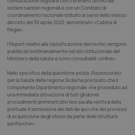
consultazione regolare con i referenti tecnici dei
sistemi sanitari regionali e con un Comitato di
coordinamento nazionale istituito ai sensi dello stesso
decreto del 30 aprile 2020, denominato «Cabina di
Regia».
Necessari
Statistici
Marketing
I cookie necessari contribuiscono a rendere fruibile il
I
Report
relativi alla classificazione del rischio vengono
sito web abilitandone funzionalità di base quali la
navigazione sulle pagine e l'accesso alle aree
pubblicati settimanalmente nel sito istituzionale del
protette del sito. Il sito web non è in grado di
Ministero della salute e sono consultabili «
online
».
funzionare correttamente senza questi cookie.
Nome
Fornitore
/
Dominio
Scaden
Nello specifico della questione posta, l'Assessorato
VISITOR_PRIVACY_METADATA
5 mesi
YouTube
per la Salute della regione Sicilia ha precisato che il
settim
.youtube.com
competente Dipartimento regionale «ha proceduto ad
una immediata attivazione di tutti gli idonei
procedimenti amministrativi tesi sia alla verifica della
puntuale trasmissione dei dati
de quo
che dei processi
di acquisizione degli stessi da parte delle strutture
periferiche».