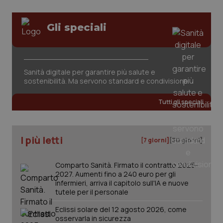
per
del
mantener
vid
lo stato
inco
Gli speciali
della
può
sessione.
det
vis
web
uti
nuo
ver
Sanità digitale per garantire più salute e
dell
sostenibilità. Ma servono standard e condivisione
You
__Secure-YNID
.youtube.com
5 mesi 4
Que
Tutti gli speciali
settimane
imp
You
ten
pre
del
I più letti
vid
[7 giorni]
[30 giorni]
inco
può
det
Comparto Sanità. Firmato il contratto 2025-
vis
2027. Aumenti fino a 240 euro per gli
web
uti
infermieri, arriva il capitolo sull'IA e nuove
nuo
tutele per il personale
ver
dell
Eclissi solare del 12 agosto 2026, come
You
osservarla in sicurezza
YSC
Sessione
Que