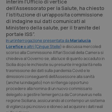
interim
l'Ufficio di vertice
Calabria
Asma & BPCO
dell'Assessorato per la Salute, ha chiesto
l'istituzione di un'apposita commissione
Campania
Car-T
di indagine sui dati comunicati al
Ministero della salute, per il tramite del
Emilia-Romagna
Colesterolo & coronaropatie
portale ISS”.
In un’interrogazione presentata da
Marialucia
Friuli Venezia Giulia
Dermatite Atopica
Lorefice
e altri (Cinque Stelle
) e discussa mercoledì
scorso alla Commissione Affari Sociali della Camera si
Lazio
Diabete & glucometri
chiedeva al Governo se, alla luce di quanto accaduto in
Sicilia dopo le inchieste su presunte irregolarità nella
Liguria
Disturbi dell’umore
trasmissione dei dati sulla pandemia Covid e le
dimissioni conseguenti dell’Assessore alla sanità
Lombardia
Dolore
(anche lui indagato) non si ritenga opportuno
procedere alla nomina di un nuovo commissario
delegato a gestire l'emergenza da Coronavirus nella
Marche
Donna & Salute
regione Siciliana, assicurando al contempo un sistema
di vigilanza più incisivo e idoneo ad acquisire i dati reali
Molise
Epatiti