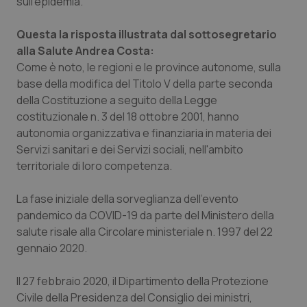
sull'epidemia.
Piemonte
HIV
Questa la risposta illustrata dal sottosegretario
alla Salute Andrea Costa:
Provincia Autonoma di Bolzano
Infezioni & Febbre
Come è noto, le regioni e le province autonome, sulla
base della modifica del Titolo V della parte seconda
Provincia Autonoma di Trento
Ipertensione & Scompenso
della Costituzione a seguito della Legge
costituzionale n. 3 del 18 ottobre 2001, hanno
Puglia
Malattie rare
autonomia organizzativa e finanziaria in materia dei
Servizi sanitari e dei Servizi sociali, nell'ambito
territoriale di loro competenza.
Sardegna
Malattia di Crohn & Rettocolite Ulcerosa
La fase iniziale della sorveglianza dell'evento
Sicilia
Neuroscienze & patologie neurodegenerative
pandemico da COVID-19 da parte del Ministero della
salute risale alla Circolare ministeriale n. 1997 del 22
Toscana
Obesità
gennaio 2020.
Umbria
Oftalmologia
Il 27 febbraio 2020, il Dipartimento della Protezione
Civile della Presidenza del Consiglio dei ministri,