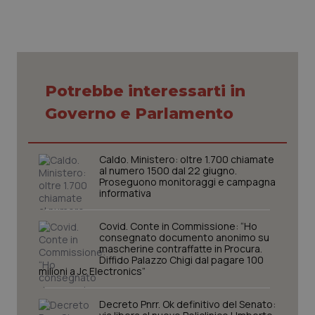
tracking-sites-ironfish-
www.quotidianosanita.it
4
session-id
settim
2 gior
Potrebbe interessarti in
Governo e Parlamento
_ga
1 anno
Google LLC
mes
.quotidianosanita.it
Caldo. Ministero: oltre 1.700 chiamate
al numero 1500 dal 22 giugno.
Proseguono monitoraggi e campagna
informativa
Covid. Conte in Commissione: “Ho
consegnato documento anonimo su
mascherine contraffatte in Procura.
Diffido Palazzo Chigi dal pagare 100
milioni a Jc Electronics”
Decreto Pnrr. Ok definitivo del Senato: