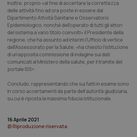
Inoltre, proprio «al fine di accertare la correttezza
delle attività fino ad ora poste in essere dal
Dipartimento Attività Sanitarie e Osservatorio
Epidemiologico, nonché dell'operato di tutti gli attori
del sistema a vario titolo coinvolti» il Presidente della
regione, che ha assunto
ad interim
l'Ufficio di vertice
CookieScriptConsent
5 mesi
CookieScript
settim
www.quotidianosanita.it
dell'Assessorato per la Salute, «ha chiesto l'istituzione
di un'apposita commissione di indagine sui dati
comunicati al Ministero della salute, per il tramite del
portale ISS».
Concludo, rappresentando che sui fatti in esame sono
in corso accertamenti da parte dell'autorità giudiziaria,
su cui è riposta la massima fiducia istituzionale.
tracking-sites-ironfish-
www.quotidianosanita.it
4
16 Aprile 2021
tracking-enable
settim
© Riproduzione riservata
2 gior