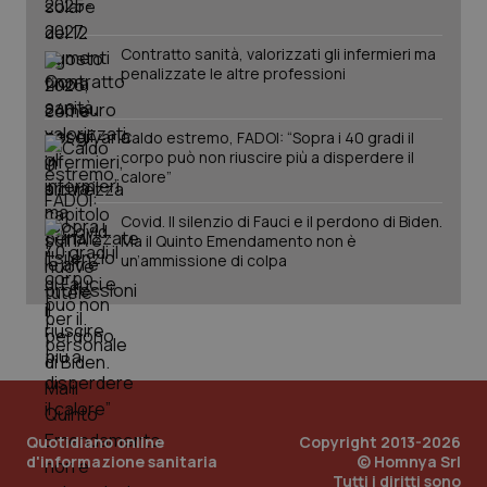
Google LLC
imp
.youtube.com
You
ten
Contratto sanità, valorizzati gli infermieri ma
vis
penalizzate le altre professioni
vid
__Secure-
.youtube.com
5 mesi 4
Que
ROLLOUT_TOKEN
settimane
imp
Caldo estremo, FADOI: “Sopra i 40 gradi il
You
ges
corpo può non riuscire più a disperdere il
del
calore”
e d
per
del
Covid. Il silenzio di Fauci e il perdono di Biden.
ute
Ma il Quinto Emendamento non è
un’ammissione di colpa
tracking-sites-
www.quotidianosanita.it
4
Que
ironfish-tracking-
settimane
imp
named-enable
2 giorni
dal
per 
sis
sol
ute
ide
Wel
Quotidiano online
Copyright 2013-2026
d'informazione sanitaria
© Homnya Srl
Tutti i diritti sono