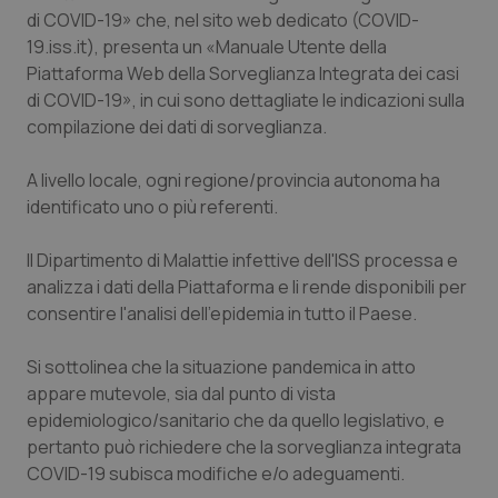
di COVID-19» che, nel sito web dedicato (COVID-
Salute orale & impianti
19.iss.it), presenta un «Manuale Utente della
Piattaforma Web della Sorveglianza Integrata dei casi
Sangue & coagulazione
di COVID-19», in cui sono dettagliate le indicazioni sulla
compilazione dei dati di sorveglianza.
Tiroide
A livello locale, ogni regione/provincia autonoma ha
Tumore al seno
identificato uno o più referenti.
Tumore ovarico
Il Dipartimento di Malattie infettive dell'ISS processa e
analizza i dati della Piattaforma e li rende disponibili per
consentire l'analisi dell'epidemia in tutto il Paese.
Tumori del Polmone & Testa Collo
Si sottolinea che la situazione pandemica in atto
Tumori gastrointestinali
appare mutevole, sia dal punto di vista
epidemiologico/sanitario che da quello legislativo, e
Ulcera & Reflusso
pertanto può richiedere che la sorveglianza integrata
COVID-19 subisca modifiche e/o adeguamenti.
Vaccini