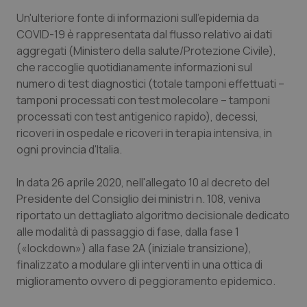
Un'ulteriore fonte di informazioni sull'epidemia da
COVID-19 è rappresentata dal flusso relativo ai dati
aggregati (Ministero della salute/Protezione Civile),
che raccoglie quotidianamente informazioni sul
numero di test diagnostici (totale tamponi effettuati –
tamponi processati con test molecolare – tamponi
processati con test antigenico rapido), decessi,
ricoveri in ospedale e ricoveri in terapia intensiva, in
ogni provincia d'Italia.
In data 26 aprile 2020, nell'allegato 10 al decreto del
Presidente del Consiglio dei ministri n. 108, veniva
riportato un dettagliato algoritmo decisionale dedicato
alle modalità di passaggio di fase, dalla fase 1
(«
lockdown
») alla fase 2A (iniziale transizione),
finalizzato a modulare gli interventi in una ottica di
miglioramento ovvero di peggioramento epidemico.