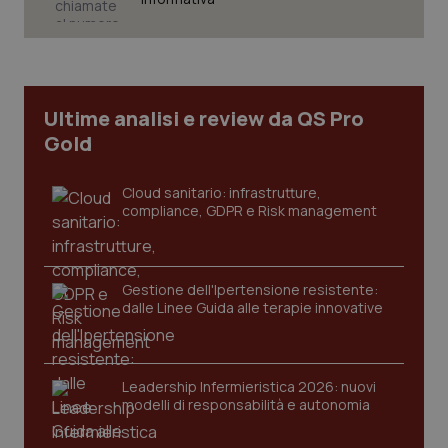
Necessari
Statistici
Marketing
I cookie necessari contribuiscono a rendere fruibile il
sito web abilitandone funzionalità di base quali la
navigazione sulle pagine e l'accesso alle aree
Ultime analisi e review da QS Pro
protette del sito. Il sito web non è in grado di
funzionare correttamente senza questi cookie.
Gold
Nome
Fornitore
/
Dominio
Scaden
Cloud sanitario: infrastrutture,
VISITOR_PRIVACY_METADATA
5 mesi
YouTube
settim
.youtube.com
compliance, GDPR e Risk management
Gestione dell'Ipertensione resistente:
dalle Linee Guida alle terapie innovative
Leadership Infermieristica 2026: nuovi
modelli di responsabilità e autonomia