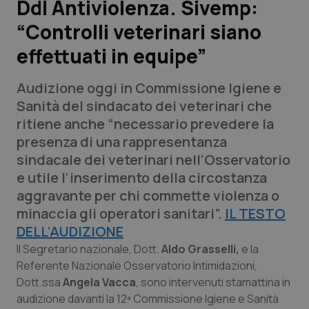
Ddl Antiviolenza. Sivemp:
“Controlli veterinari siano
Scienza e Farmaci
effettuati in equipe”
Studi e Analisi
Audizione oggi in Commissione Igiene e
Lettere al direttore
Sanità del sindacato dei veterinari che
ritiene anche “necessario prevedere la
Edizioni Regionali
presenza di una rappresentanza
sindacale dei veterinari nell’Osservatorio
QS Pro
e utile l’inserimento della circostanza
aggravante per chi commette violenza o
Professionisti Sanitari.AI
minaccia gli operatori sanitari”.
IL TESTO
DELL’AUDIZIONE
Abruzzo
QS Pro Gold
Il Segretario nazionale, Dott.
Aldo Grasselli,
e la
Referente Nazionale Osservatorio Intimidazioni,
QS Club
Newsletter
Dott.ssa
Angela Vacca
, sono intervenuti stamattina in
Basilicata
Artrite & artrosi
audizione davanti la 12ª Commissione Igiene e Sanità