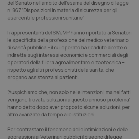
del Senato nell’ambito dell’esame del disegno di legge
Calabria
Asma & BPCO
n. 867 “Disposizioni in materia di sicurezza per gli
esercenti le professioni sanitarie”
Campania
Car-T
I rappresentanti del SIVeMP hanno riportato ai Senatori
Emilia-Romagna
Colesterolo & coronaropatie
le specificità della professione del medico veterinario
di sanità pubblica – il cui operato ha ricadute dirette o
Friuli Venezia Giulia
Dermatite Atopica
indirette sugli interessi economici e commerciali degli
operatori della filiera agroalimentare e zootecnica –
Lazio
Diabete & glucometri
rispetto agli altri professionisti della sanità, che
erogano assistenza ai pazienti.
Liguria
Disturbi dell’umore
“Auspichiamo che, non solo nelle intenzioni, ma nei fatti
vengano trovate soluzioni a questo annoso problema”
Lombardia
Dolore
hanno detto dopo aver proposto alcune soluzioni, per
altro avanzate da tempo alle istituzioni.
Marche
Donna & Salute
Per contrastare il fenomeno delle intimidazioni e delle
Molise
Epatiti
aggressioni ai Veterinari pubblici il disegno di legge