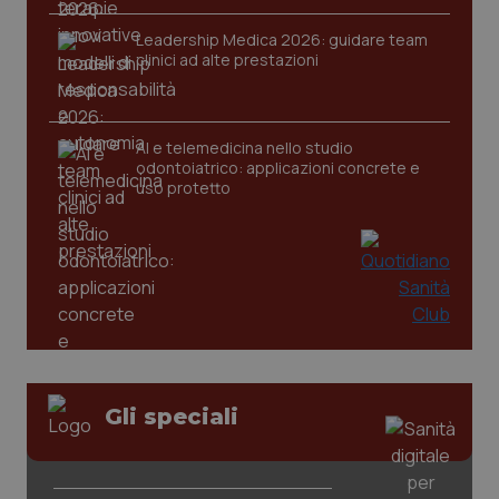
Leadership Medica 2026: guidare team
clinici ad alte prestazioni
CookieScriptConsent
5 mesi
CookieScript
settim
www.quotidianosanita.it
AI e telemedicina nello studio
odontoiatrico: applicazioni concrete e
uso protetto
tracking-sites-ironfish-
www.quotidianosanita.it
4
tracking-enable
settim
2 gior
Gli speciali
tracking-sites-ironfish-
www.quotidianosanita.it
4
session-id
settim