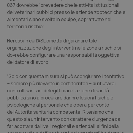
867 dovrebbe “prevedere che le attività istituzionali
Piemonte
HIV
dei veterinari pubblici presso le aziende zootecniche e
alimentari siano svolte in equipe, soprattutto nei
Provincia Autonoma di Bolzano
Infezioni & Febbre
territori a rischio”.
Nei casi in cui l’ASL ometta di garantire tale
Provincia Autonoma di Trento
Ipertensione & Scompenso
organizzazione degli interventi nelle zone a rischio si
dovrebbe configurare una responsabilità oggettiva
Puglia
Malattie rare
del datore di lavoro.
Sardegna
Malattia di Crohn & Rettocolite Ulcerosa
“Solo con questa misura si può scongiurare il tentativo
– sempre più rilevante in certi territori – di rifiutare i
Sicilia
Neuroscienze & patologie neurodegenerative
controlli sanitari, delegittimare l’azione di sanità
pubblica sino a procurare danni e lesioni fisiche e
Toscana
Obesità
psicologiche al personale che opera per conto
dell’Autorità sanitaria competente. Riteniamo che
Umbria
Oftalmologia
questo sia un intervento con carattere d’urgenza da
far adottare dai livelli regionali e aziendali, ai fini della