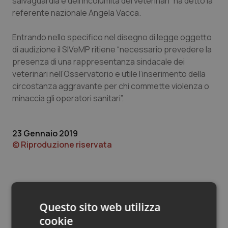
salvaguardia e dell’incolumità dei veterinari” ha detto la
Valle D’Aosta
Oncodermatologia
referente nazionale Angela Vacca.
Veneto
Oncoematologia
Entrando nello specifico nel disegno di legge oggetto
di audizione il SIVeMP ritiene “necessario prevedere la
Oncologia & Nutrizione
presenza di una rappresentanza sindacale dei
veterinari nell’Osservatorio e utile l’inserimento della
Psoriasi & pelle
circostanza aggravante per chi commette violenza o
minaccia gli operatori sanitari”.
Quotidiano Cardiologia
23 Gennaio 2019
Quotidiano Chirurgia
© Riproduzione riservata
Quotidiano Oncologia
Quotidiano Pediatria
Questo sito web utilizza
Rene & patologie urogenitali
cookie