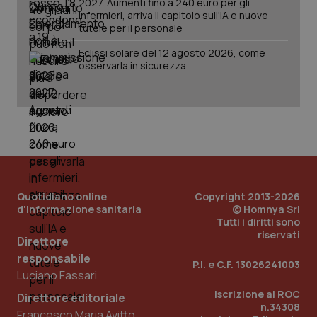
2027. Aumenti fino a 240 euro per gli
infermieri, arriva il capitolo sull'IA e nuove
tutele per il personale
Eclissi solare del 12 agosto 2026, come
osservarla in sicurezza
PHPSESSID
Sessio
PHP.net
www.quotidianosanita.it
Quotidiano online
Copyright 2013-2026
d'informazione sanitaria
© Homnya Srl
Tutti i diritti sono
riservati
Direttore
responsabile
P.I. e C.F. 13026241003
Luciano Fassari
Iscrizione al ROC
Direttore editoriale
n.34308
Francesco Maria Avitto