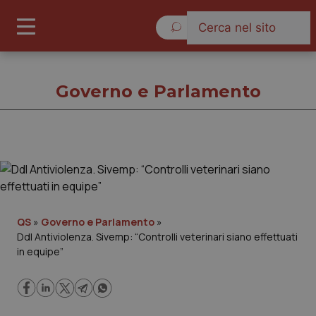
Venerdì 7 Agosto 2026
Governo e Parlamento
Governo e Parlamento
Cronache
QS
»
Governo e Parlamento
»
Ddl Antiviolenza. Sivemp: “Controlli veterinari siano effettuati
Governo e Parlamento
in equipe”
Regioni e Asl
Lavoro e Professioni