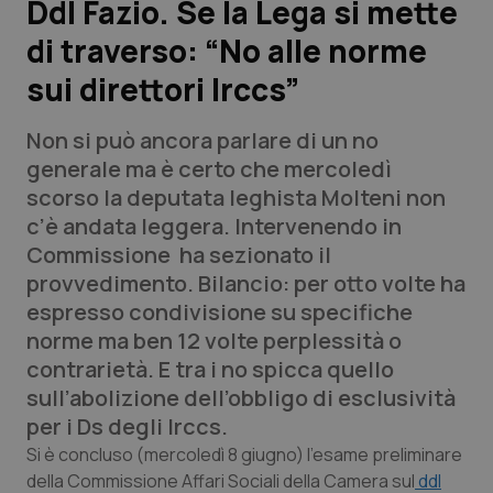
Ddl Fazio. Se la Lega si mette
di traverso: “No alle norme
Scienza e Farmaci
sui direttori Irccs”
Studi e Analisi
Non si può ancora parlare di un no
Lettere al direttore
generale ma è certo che mercoledì
scorso la deputata leghista Molteni non
Edizioni Regionali
c’è andata leggera. Intervenendo in
Commissione ha sezionato il
QS Pro
provvedimento. Bilancio: per otto volte ha
espresso condivisione su specifiche
Professionisti Sanitari.AI
norme ma ben 12 volte perplessità o
contrarietà. E tra i no spicca quello
Abruzzo
QS Pro Gold
sull’abolizione dell’obbligo di esclusività
per i Ds degli Irccs.
QS Club
Newsletter
Basilicata
Artrite & artrosi
Si è concluso (mercoledì 8 giugno) l’esame preliminare
della Commissione Affari Sociali della Camera sul
ddl