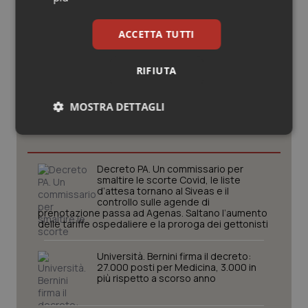
ACCETTA TUTTI
RIFIUTA
Potrebbe interessarti in
MOSTRA DETTAGLI
Governo e Parlamento
Necessari
Statistici
Marketing
Decreto PA. Un commissario per
smaltire le scorte Covid, le liste
d’attesa tornano al Siveas e il
controllo sulle agende di
prenotazione passa ad Agenas. Saltano l’aumento
delle tariffe ospedaliere e la proroga dei gettonisti
Necessari
Statistici
Marketing
Università. Bernini firma il decreto:
I cookie necessari contribuiscono a rendere fruibile il
27.000 posti per Medicina, 3.000 in
sito web abilitandone funzionalità di base quali la
più rispetto a scorso anno
navigazione sulle pagine e l'accesso alle aree
protette del sito. Il sito web non è in grado di
funzionare correttamente senza questi cookie.