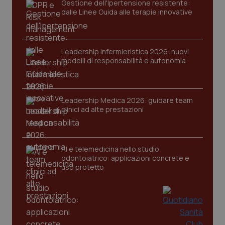
Gestione dell'Ipertensione resistente:
dalle Linee Guida alle terapie innovative
Leadership Infermieristica 2026: nuovi
modelli di responsabilità e autonomia
tracking-sites-ironfish-
www.quotidianosanita.it
4
tracking-enable
settim
Leadership Medica 2026: guidare team
2 gior
clinici ad alte prestazioni
tracking-sites-ironfish-
www.quotidianosanita.it
4
AI e telemedicina nello studio
session-id
settim
odontoiatrico: applicazioni concrete e
2 gior
uso protetto
_ga
1 anno
Google LLC
mes
.quotidianosanita.it