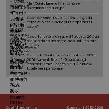
Ma il Quinto Emendamento non è
PHPSESSID
Sessio
PHP.net
www.quotidianosanita.it
un’ammissione di colpa
Caldo estremo, FADOI: “Sopra i 40 gradi il
corpo può non riuscire più a disperdere il
calore”
Caldo, l’ondata prosegue. Il 7 agosto 26 città
restano da bollino rosso, solo Bolzano torna
in giallo
Comparto Sanità. Firmato il contratto 2025-
2027. Aumenti fino a 240 euro per gli
infermieri, arriva il capitolo sull'IA e nuove
tutele per il personale
_ga_KM60CM4NPH
.quotidianosanita.it
1 anno
mes
Quotidiano online
Copyright 2013-2026