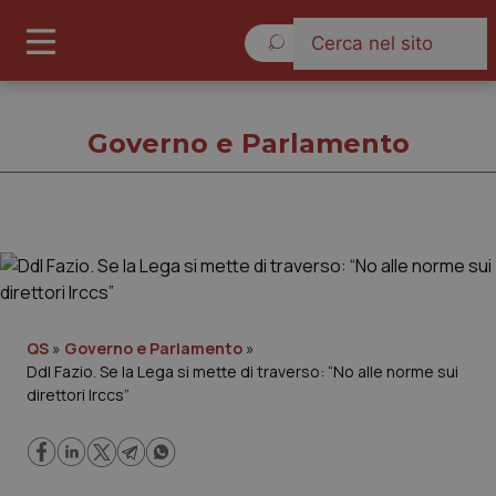
Domenica 9 Agosto 2026
Governo e Parlamento
Governo e Parlamento
Cronache
QS
»
Governo e Parlamento
»
Ddl Fazio. Se la Lega si mette di traverso: “No alle norme sui
Governo e Parlamento
direttori Irccs”
Regioni e Asl
Lavoro e Professioni