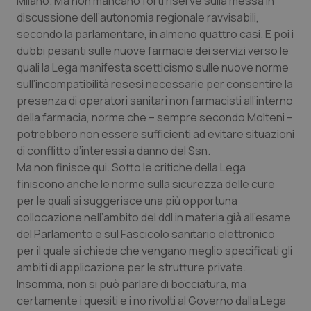
Milano. Ma non mancano forti riserve sulla messa in
Valle D’Aosta
Oncodermatologia
discussione dell’autonomia regionale ravvisabili,
secondo la parlamentare, in almeno quattro casi. E poi i
Veneto
Oncoematologia
dubbi pesanti sulle nuove farmacie dei servizi verso le
quali la Lega manifesta scetticismo sulle nuove norme
Oncologia & Nutrizione
sull’incompatibilità resesi necessarie per consentire la
presenza di operatori sanitari non farmacisti all’interno
Psoriasi & pelle
della farmacia, norme che – sempre secondo Molteni –
potrebbero non essere sufficienti ad evitare situazioni
Quotidiano Cardiologia
di conflitto d’interessi a danno del Ssn.
Ma non finisce qui. Sotto le critiche della Lega
Quotidiano Chirurgia
finiscono anche le norme sulla sicurezza delle cure
per le quali si suggerisce una più opportuna
collocazione nell’ambito del ddl in materia già all’esame
Quotidiano Oncologia
del Parlamento e sul Fascicolo sanitario elettronico
per il quale si chiede che vengano meglio specificati gli
Quotidiano Pediatria
ambiti di applicazione per le strutture private.
Insomma, non si può parlare di bocciatura, ma
Rene & patologie urogenitali
certamente i quesiti e i no rivolti al Governo dalla Lega