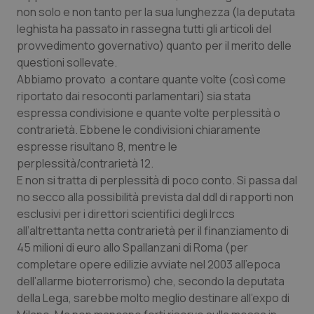
non solo e non tanto per la sua lunghezza (la deputata
Piemonte
HIV
leghista ha passato in rassegna tutti gli articoli del
provvedimento governativo) quanto per il merito delle
Provincia Autonoma di Bolzano
Infezioni & Febbre
questioni sollevate.
Abbiamo provato a contare quante volte (così come
riportato dai resoconti parlamentari) sia stata
Provincia Autonoma di Trento
Ipertensione & Scompenso
espressa condivisione e quante volte perplessità o
contrarietà. Ebbene le condivisioni chiaramente
Puglia
Malattie rare
espresse risultano 8, mentre le
perplessità/contrarietà 12.
Sardegna
Malattia di Crohn & Rettocolite Ulcerosa
E non si tratta di perplessità di poco conto. Si passa dal
no secco alla possibilità prevista dal ddl di rapporti non
Sicilia
Neuroscienze & patologie neurodegenerative
esclusivi per i direttori scientifici degli Irccs
all’altrettanta netta contrarietà per il finanziamento di
Toscana
Obesità
45 milioni di euro allo Spallanzani di Roma (per
completare opere edilizie avviate nel 2003 all’epoca
Umbria
Oftalmologia
dell’allarme bioterrorismo) che, secondo la deputata
della Lega, sarebbe molto meglio destinare all’expo di