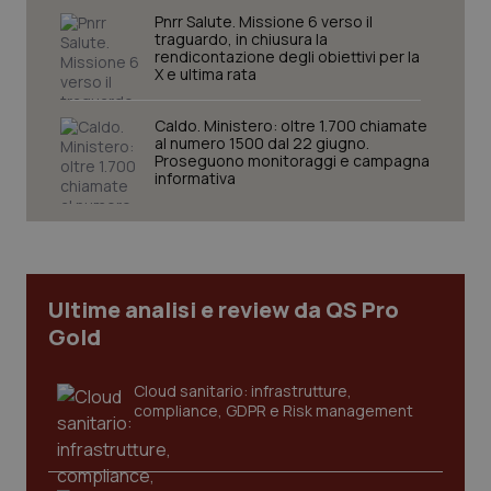
Pnrr Salute. Missione 6 verso il
Nome
Fornitore
/
Dominio
Scaden
traguardo, in chiusura la
rendicontazione degli obiettivi per la
VISITOR_PRIVACY_METADATA
5 mesi
YouTube
settim
.youtube.com
X e ultima rata
Caldo. Ministero: oltre 1.700 chiamate
al numero 1500 dal 22 giugno.
Proseguono monitoraggi e campagna
informativa
Ultime analisi e review da QS Pro
Gold
Cloud sanitario: infrastrutture,
compliance, GDPR e Risk management
CookieScriptConsent
5 mesi
CookieScript
settim
www.quotidianosanita.it