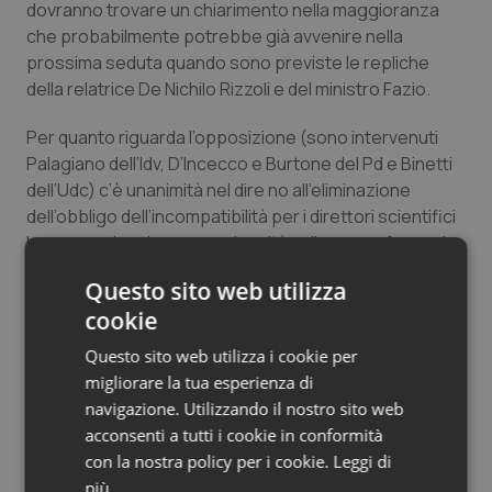
dovranno trovare un chiarimento nella maggioranza
Salute orale & impianti
che probabilmente potrebbe già avvenire nella
prossima seduta quando sono previste le repliche
Sangue & coagulazione
della relatrice De Nichilo Rizzoli e del ministro Fazio.
Per quanto riguarda l’opposizione (sono intervenuti
Tiroide
Palagiano dell’Idv, D’Incecco e Burtone del Pd e Binetti
dell’Udc) c’è unanimità nel dire no all’eliminazione
Tumore al seno
dell’obbligo dell’incompatibilità per i direttori scientifici
Irccs e anche alcune perplessità sulle nuove farmacie
Tumore ovarico
dei servizi, tra chi vorrebbe ampliare la possibilità dei
Questo sito web utilizza
nuovi servizi anche alle parafarmacie (D’Incecco) e chi
Tumori del Polmone & Testa Collo
cookie
non vede di buon occhio il fisioterapista in farmacia
(Binetti).
Questo sito web utilizza i cookie per
Tumori gastrointestinali
migliorare la tua esperienza di
navigazione. Utilizzando il nostro sito web
Ulcera & Reflusso
acconsenti a tutti i cookie in conformità
10 Giugno 2011
con la nostra policy per i cookie.
Leggi di
© Riproduzione riservata
Vaccini
più