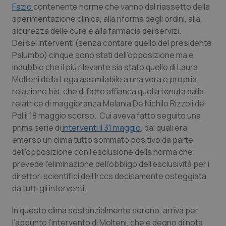
Fazio
contenente norme che vanno dal riassetto della
Calabria
Asma & BPCO
sperimentazione clinica, alla riforma degli ordini, alla
sicurezza delle cure e alla farmacia dei servizi.
Campania
Car-T
Dei sei interventi (senza contare quello del presidente
Palumbo) cinque sono stati dell’opposizione ma è
Emilia-Romagna
Colesterolo & coronaropatie
indubbio che il più rilevante sia stato quello di Laura
Molteni della Lega assimilabile a una vera e propria
Friuli Venezia Giulia
Dermatite Atopica
relazione bis, che di fatto affianca quella tenuta dalla
relatrice di maggioranza Melania De Nichilo Rizzoli del
Lazio
Diabete & glucometri
Pdl il 18 maggio scorso. Cui aveva fatto seguito una
prima serie di
interventi il 31 maggio
, dai quali era
Liguria
Disturbi dell’umore
emerso un clima tutto sommato positivo da parte
dell’opposizione con l’esclusione della norma che
prevede l’eliminazione dell’obbligo dell’esclusività per i
Lombardia
Dolore
direttori scientifici dell’Irccs decisamente osteggiata
da tutti gli interventi.
Marche
Donna & Salute
In questo clima sostanzialmente sereno, arriva per
Molise
Epatiti
l’appunto l’intervento di Molteni, che è degno di nota