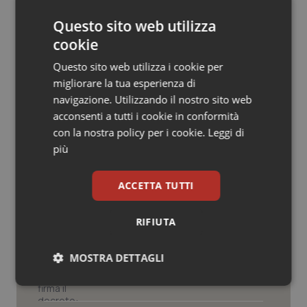
Salute orale & impianti
Questo sito web utilizza
cookie
Sangue & coagulazione
Questo sito web utilizza i cookie per
migliorare la tua esperienza di
Tiroide
Potrebbe interessarti in
navigazione. Utilizzando il nostro sito web
acconsenti a tutti i cookie in conformità
Governo e Parlamento
Tumore al seno
con la nostra policy per i cookie.
Leggi di
più
Tumore ovarico
Decreto PA. Un commissario per
smaltire le scorte Covid, le liste
ACCETTA TUTTI
d’attesa tornano al Siveas e il
Tumori del Polmone & Testa Collo
controllo sulle agende di
prenotazione passa ad Agenas. Saltano l’aumento
delle tariffe ospedaliere e la proroga dei gettonisti
RIFIUTA
Tumori gastrointestinali
Università. Bernini firma il decreto:
MOSTRA DETTAGLI
27.000 posti per Medicina, 3.000 in
Ulcera & Reflusso
più rispetto a scorso anno
Necessari
Statistici
Marketing
Vaccini