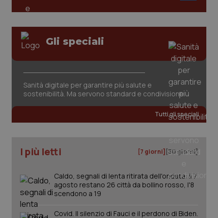
tracking-sites-ironfish-
www.quotidianosanita.it
4
session-id
settim
Gli speciali
2 gior
Sanità digitale per garantire più salute e
_ga
1 anno
Google LLC
sostenibilità. Ma servono standard e condivisione
mes
.quotidianosanita.it
Tutti gli speciali
I più letti
[7 giorni]
[30 giorni]
Caldo, segnali di lenta ritirata dell'ondata: il 7
agosto restano 26 città da bollino rosso, l'8
scendono a 19
Covid. Il silenzio di Fauci e il perdono di Biden.