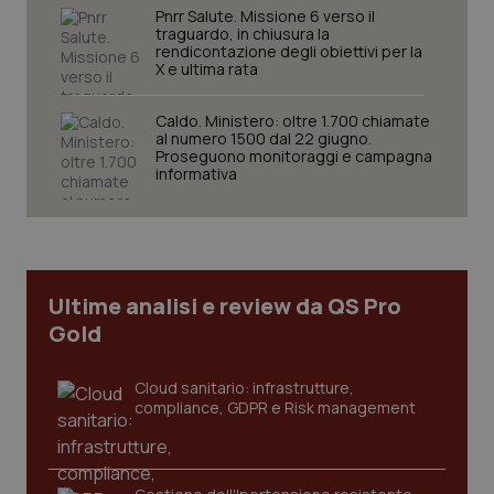
Pnrr Salute. Missione 6 verso il
traguardo, in chiusura la
rendicontazione degli obiettivi per la
X e ultima rata
Caldo. Ministero: oltre 1.700 chiamate
Necessari
Statistici
Marketing
al numero 1500 dal 22 giugno.
Proseguono monitoraggi e campagna
I cookie necessari contribuiscono a rendere fruibile il
informativa
sito web abilitandone funzionalità di base quali la
navigazione sulle pagine e l'accesso alle aree
protette del sito. Il sito web non è in grado di
funzionare correttamente senza questi cookie.
Nome
Fornitore
/
Dominio
Scaden
Ultime analisi e review da QS Pro
VISITOR_PRIVACY_METADATA
5 mesi
YouTube
settim
.youtube.com
Gold
Cloud sanitario: infrastrutture,
compliance, GDPR e Risk management