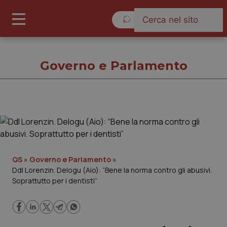
Sabato 8 Agosto 2026
Governo e Parlamento
Governo e Parlamento
Cronache
QS
»
Governo e Parlamento
»
Ddl Lorenzin. Delogu (Aio): “Bene la norma contro gli abusivi.
Governo e Parlamento
Soprattutto per i dentisti”
Regioni e Asl
Lavoro e Professioni