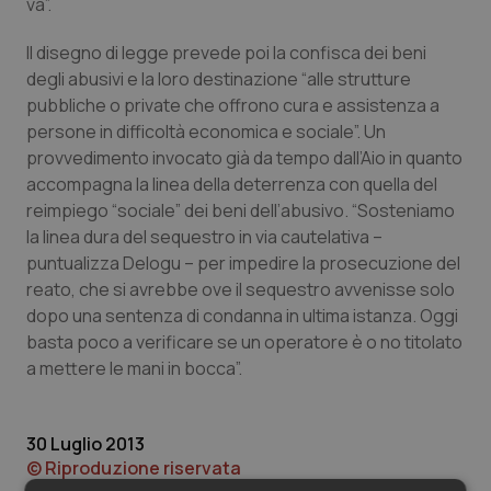
Valle D’Aosta
Oncodermatologia
va”.
Il disegno di legge prevede poi la confisca dei beni
Veneto
Oncoematologia
degli abusivi e la loro destinazione “alle strutture
pubbliche o private che offrono cura e assistenza a
Oncologia & Nutrizione
persone in difficoltà economica e sociale”. Un
provvedimento invocato già da tempo dall’Aio in quanto
Psoriasi & pelle
accompagna la linea della deterrenza con quella del
reimpiego “sociale” dei beni dell’abusivo. “Sosteniamo
Quotidiano Cardiologia
la linea dura del sequestro in via cautelativa –
puntualizza Delogu – per impedire la prosecuzione del
Quotidiano Chirurgia
reato, che si avrebbe ove il sequestro avvenisse solo
dopo una sentenza di condanna in ultima istanza. Oggi
basta poco a verificare se un operatore è o no titolato
Quotidiano Oncologia
a mettere le mani in bocca”.
Quotidiano Pediatria
30 Luglio 2013
Rene & patologie urogenitali
© Riproduzione riservata