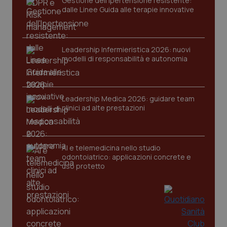
Gestione dell'Ipertensione resistente:
dalle Linee Guida alle terapie innovative
Leadership Infermieristica 2026: nuovi
modelli di responsabilità e autonomia
CookieScriptConsent
5 mesi
CookieScript
settim
www.quotidianosanita.it
Leadership Medica 2026: guidare team
clinici ad alte prestazioni
AI e telemedicina nello studio
odontoiatrico: applicazioni concrete e
uso protetto
tracking-sites-ironfish-
www.quotidianosanita.it
4
tracking-enable
settim
2 gior