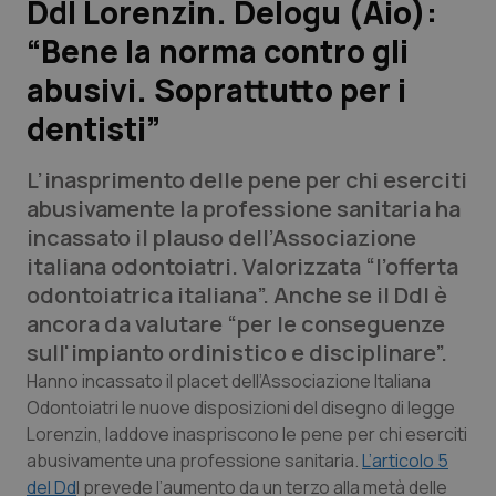
Ddl Lorenzin. Delogu (Aio):
“Bene la norma contro gli
Scienza e Farmaci
abusivi. Soprattutto per i
Studi e Analisi
dentisti”
Lettere al direttore
L’inasprimento delle pene per chi eserciti
abusivamente la professione sanitaria ha
Edizioni Regionali
incassato il plauso dell’Associazione
italiana odontoiatri. Valorizzata “l’offerta
QS Pro
odontoiatrica italiana”. Anche se il Ddl è
ancora da valutare “per le conseguenze
Professionisti Sanitari.AI
sull'impianto ordinistico e disciplinare”.
Hanno incassato il placet dell’Associazione Italiana
Abruzzo
QS Pro Gold
Odontoiatri le nuove disposizioni del disegno di legge
Lorenzin, laddove inaspriscono le pene per chi eserciti
QS Club
Newsletter
Basilicata
Artrite & artrosi
abusivamente una professione sanitaria.
L’articolo 5
del Dd
l prevede l’aumento da un terzo alla metà delle