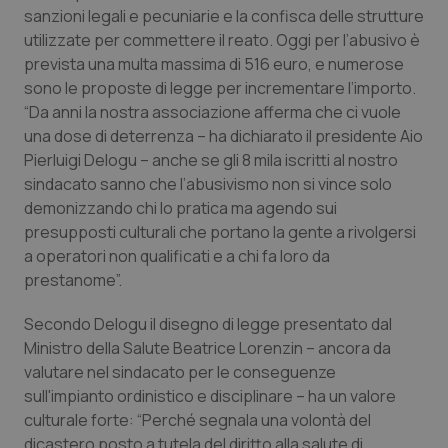
Calabria
Asma & BPCO
sanzioni legali e pecuniarie e la confisca delle strutture
utilizzate per commettere il reato. Oggi per l’abusivo è
prevista una multa massima di 516 euro, e numerose
Campania
Car-T
sono le proposte di legge per incrementare l’importo.
“Da anni la nostra associazione afferma che ci vuole
Emilia-Romagna
Colesterolo & coronaropatie
una dose di deterrenza – ha dichiarato il presidente Aio
Pierluigi Delogu – anche se gli 8 mila iscritti al nostro
Friuli Venezia Giulia
Dermatite Atopica
sindacato sanno che l’abusivismo non si vince solo
demonizzando chi lo pratica ma agendo sui
Lazio
Diabete & glucometri
presupposti culturali che portano la gente a rivolgersi
a operatori non qualificati e a chi fa loro da
Liguria
Disturbi dell’umore
prestanome”.
Secondo Delogu il disegno di legge presentato dal
Lombardia
Dolore
Ministro della Salute Beatrice Lorenzin – ancora da
valutare nel sindacato per le conseguenze
Marche
Donna & Salute
sull'impianto ordinistico e disciplinare – ha un valore
culturale forte: “Perché segnala una volontà del
Molise
Epatiti
dicastero posto a tutela del diritto alla salute di