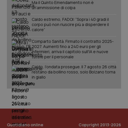
Ma il Quinto Emendamento non è
un’ammissione di colpa
Caldo estremo, FADOI: “Sopra i 40 gradi il
corpo può non riuscire più a disperdere il
calore”
Comparto Sanità. Firmato il contratto 2025-
2027. Aumenti fino a 240 euro per gli
infermieri, arriva il capitolo sull'IA e nuove
tutele per il personale
Caldo, l’ondata prosegue. Il 7 agosto 26 città
PHPSESSID
Sessio
PHP.net
restano da bollino rosso, solo Bolzano torna
www.quotidianosanita.it
in giallo
Quotidiano online
Copyright 2013-2026