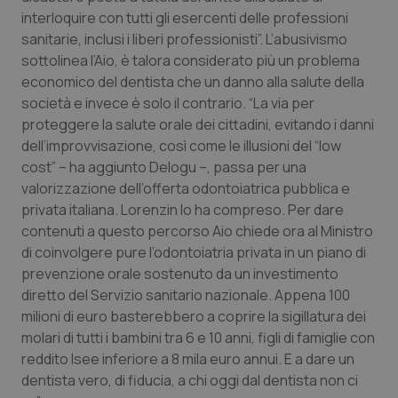
interloquire con tutti gli esercenti delle professioni
Piemonte
HIV
sanitarie, inclusi i liberi professionisti”. L’abusivismo
sottolinea l’Aio, è talora considerato più un problema
Provincia Autonoma di Bolzano
Infezioni & Febbre
economico del dentista che un danno alla salute della
società e invece è solo il contrario. “La via per
Provincia Autonoma di Trento
Ipertensione & Scompenso
proteggere la salute orale dei cittadini, evitando i danni
dell’improvvisazione, così come le illusioni del “low
cost” – ha aggiunto Delogu –, passa per una
Puglia
Malattie rare
valorizzazione dell’offerta odontoiatrica pubblica e
privata italiana. Lorenzin lo ha compreso. Per dare
Sardegna
Malattia di Crohn & Rettocolite Ulcerosa
contenuti a questo percorso Aio chiede ora al Ministro
di coinvolgere pure l’odontoiatria privata in un piano di
Sicilia
Neuroscienze & patologie neurodegenerative
prevenzione orale sostenuto da un investimento
diretto del Servizio sanitario nazionale. Appena 100
Toscana
Obesità
milioni di euro basterebbero a coprire la sigillatura dei
molari di tutti i bambini tra 6 e 10 anni, figli di famiglie con
Umbria
Oftalmologia
reddito Isee inferiore a 8 mila euro annui. E a dare un
dentista vero, di fiducia, a chi oggi dal dentista non ci