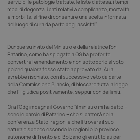
servizio, le patologie trattate, le liste d'attesa, i tempi
medi di degenza, i dati relativi a complicanze, mortalità
Piemonte
HIV
e morbilità, al fine di consentire una scelta informata
del luogo di cura da parte degli assistiti”.
Provincia Autonoma di Bolzano
Infezioni & Febbre
Provincia Autonoma di Trento
Ipertensione & Scompenso
Dunque su invito del Ministro e della relatrice l’on
Patarino, come ha spiegato a
QS
ha preferito
Puglia
Malattie rare
convertire l’emendamento e non sottoporlo al voto
poiché qualora fosse stato approvato dall’Aula
Sardegna
Malattia di Crohn & Rettocolite Ulcerosa
avrebbe rischiato, con il successivo veto da parte
della Commissione Bilancio, di bloccare tutta la legge
che Fli giudica positivamente, seppur con dei limiti.
Sicilia
Neuroscienze & patologie neurodegenerative
Ora l’Odg impegna il Governo “il ministro mi ha detto –
Toscana
Obesità
sono le parole di Patarino – che si batterà nella
conferenza Stato-regioni e che lì troverà il suo
Umbria
Oftalmologia
naturale sbocco essendo le regioni e le province
autonome di Trento e di Bolzano gli enti titolati per