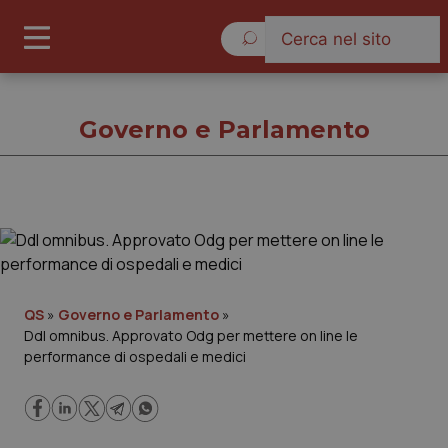
Lunedì 10 Agosto 2026
Governo e Parlamento
Governo e Parlamento
Cronache
QS
»
Governo e Parlamento
»
Ddl omnibus. Approvato Odg per mettere on line le
Governo e Parlamento
performance di ospedali e medici
Regioni e Asl
Lavoro e Professioni