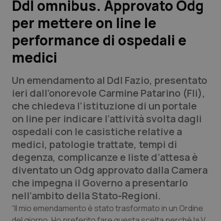
Ddl omnibus. Approvato Odg
per mettere on line le
Scienza e Farmaci
performance di ospedali e
Studi e Analisi
medici
Lettere al direttore
Un emendamento al Ddl Fazio, presentato
ieri dall’onorevole Carmine Patarino (Fli),
Edizioni Regionali
che chiedeva l’istituzione di un portale
on line
per indicare l’attività svolta dagli
QS Pro
ospedali con le casistiche relative a
medici, patologie trattate, tempi di
Professionisti Sanitari.AI
degenza, complicanze e liste d’attesa è
diventato un Odg approvato dalla Camera
Abruzzo
QS Pro Gold
che impegna il Governo a presentarlo
nell’ambito della Stato-Regioni.
QS Club
Newsletter
Basilicata
Artrite & artrosi
“Il mio emendamento è stato trasformato in un Ordine
del giorno. Ho preferito fare questa scelta perchè la V