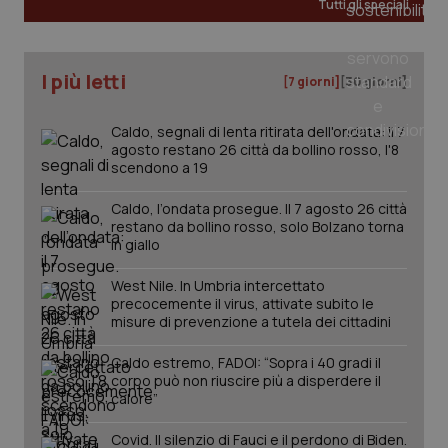
Tutti gli speciali
_ga
1 anno
Google LLC
mes
.quotidianosanita.it
I più letti
[7 giorni]
[30 giorni]
Caldo, segnali di lenta ritirata dell'ondata: il 7
agosto restano 26 città da bollino rosso, l'8
scendono a 19
Caldo, l’ondata prosegue. Il 7 agosto 26 città
restano da bollino rosso, solo Bolzano torna
in giallo
West Nile. In Umbria intercettato
precocemente il virus, attivate subito le
misure di prevenzione a tutela dei cittadini
Caldo estremo, FADOI: “Sopra i 40 gradi il
corpo può non riuscire più a disperdere il
calore”
Covid. Il silenzio di Fauci e il perdono di Biden.