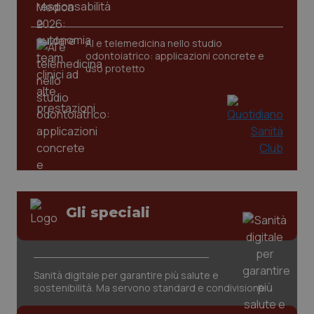
CookieScriptConsent
5 mesi
CookieScript
settim
www.quotidianosanita.it
AI e telemedicina nello studio
odontoiatrico: applicazioni concrete e
uso protetto
tracking-sites-ironfish-
www.quotidianosanita.it
4
tracking-enable
settim
Gli speciali
2 gior
Sanità digitale per garantire più salute e
tracking-sites-ironfish-
www.quotidianosanita.it
4
session-id
settim
sostenibilità. Ma servono standard e condivisione
2 gior