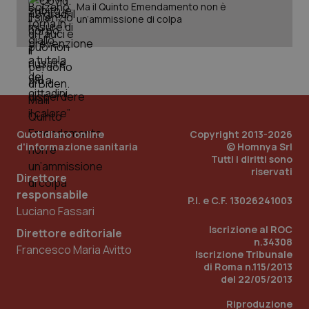
Ma il Quinto Emendamento non è
un’ammissione di colpa
PHPSESSID
Sessio
PHP.net
www.quotidianosanita.it
Quotidiano online
Copyright 2013-2026
d'informazione sanitaria
© Homnya Srl
Tutti i diritti sono
riservati
Direttore
responsabile
P.I. e C.F. 13026241003
Luciano Fassari
Iscrizione al ROC
Direttore editoriale
n.34308
Francesco Maria Avitto
Iscrizione Tribunale
di Roma n.115/2013
del 22/05/2013
Riproduzione