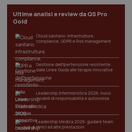
I cookie necessari contribuiscono a rendere fruibile il
Ultime analisi e review da QS Pro
sito web abilitandone funzionalità di base quali la
navigazione sulle pagine e l'accesso alle aree
Gold
protette del sito. Il sito web non è in grado di
funzionare correttamente senza questi cookie.
Cloud sanitario: infrastrutture,
Nome
Fornitore
/
Dominio
Scaden
compliance, GDPR e Risk management
VISITOR_PRIVACY_METADATA
5 mesi
YouTube
settim
.youtube.com
Gestione dell'Ipertensione resistente:
dalle Linee Guida alle terapie innovative
Leadership Infermieristica 2026: nuovi
modelli di responsabilità e autonomia
Leadership Medica 2026: guidare team
clinici ad alte prestazioni