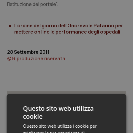
Valle D’Aosta
Oncodermatologia
l’istituzione del portale”.
Veneto
Oncoematologia
L’ordine del giorno dell’Onorevole Patarino per
Oncologia & Nutrizione
mettere on line le performance degli ospedali
Psoriasi & pelle
28 Settembre 2011
© Riproduzione riservata
Quotidiano Cardiologia
Quotidiano Chirurgia
Quotidiano Oncologia
Potrebbe interessarti in
Questo sito web utilizza
Quotidiano Pediatria
cookie
Governo e Parlamento
Rene & patologie urogenitali
Questo sito web utilizza i cookie per