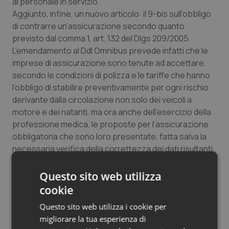
al personale in servizio.
Aggiunto, infine, un nuovo articolo: il 9-bis sull’obbligo
di contrarre un’assicurazione secondo quanto
previsto dal comma 1, art. 132 del Dlgs 209/2005.
L’emendamento al Ddl Omnibus prevede infatti che le
imprese di assicurazione sono tenute ad accettare,
secondo le condizioni di polizza e le tariffe che hanno
l’obbligo di stabilire preventivamente per ogni rischio
derivante dalla circolazione non solo dei veicoli a
motore e dei natanti, ma ora anche dell’esercizio della
professione medica, le proposte per l’assicurazione
obbligatoria che sono loro presentate, fatta salva la
necessaria verifica della correttezza dei dati risultanti
dall’attestato di rischio, nonché dell’identità del
contraente e dell’intestatario del veicolo, se persona
Questo sito web utilizza
diversa.
cookie
Questo sito web utilizza i cookie per
Emendamenti all’articolo 10
migliorare la tua esperienza di
Formazione medico specialistica