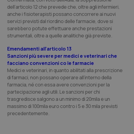
CookieScriptConsent
5 mesi
CookieScript
dell’articolo 12 che prevede che, oltre agli infermieri,
settim
www.quotidianosanita.it
anche i fisioterapisti possano concorrere ai nuovi
servizi previsti dal riordino delle farmacie, dove si
sarebbero potute effettuare anche prestazioni
strumentali, oltre a quelle analitiche già previste.
Emendamenti all’articolo 13
Sanzioni più severe per medici e veterinari che
facciano convenzioni co le farmacie
Medici e veterinari, in quanto abilitati alla prescrizione
di farmaci, non possano operare all’interno della
tracking-sites-ironfish-
www.quotidianosanita.it
4
tracking-enable
settim
farmacia, né con essa avere convenzioni per la
2 gior
partecipazione agli utili. Le sanzioni per chi
trasgredisce salgono a un minimo di 20mila e un
massimo di 100mila euro contro i 5 e 30 mila previsti
tracking-sites-ironfish-
www.quotidianosanita.it
4
precedentemente.
session-id
settim
2 gior