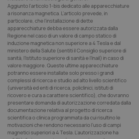
Valle D’Aosta
Oncodermatologia
Aggiunto l’articolo 1-bis dedicato alle apparecchiature
a risonanza magnetica. L’articolo prevede, in
Veneto
Oncoematologia
particolare, che l’installazione di dette
apparecchiature debba essere autorizzata dalla
Oncologia & Nutrizione
Regione nel caso di un valore di campo statico di
induzione magnetica non superiore a 4 Tesla e dal
Psoriasi & pelle
ministero della Salute (sentiti il Consiglio superiore di
sanità, l’Istituto superiore di sanità e l’Inail) in caso di
Quotidiano Cardiologia
valore maggiore. Queste ultime apparecchiature
potranno essere installate solo presso i grandi
complessi di ricerca e studio ad alto livello scientifico
Quotidiano Chirurgia
(università ed enti di ricerca, policlinici, istituti di
ricovero e cura a carattere scientifico), che dovranno
Quotidiano Oncologia
presentare domanda di autorizzazione corredata dalla
documentazione relativa al progetto di ricerca
Quotidiano Pediatria
scientifica o clinica programmata da cui risultino le
motivazioni che rendono necessario l’uso di campi
Rene & patologie urogenitali
magnetici superiori a 4 Tesla. L’autorizzazione ha