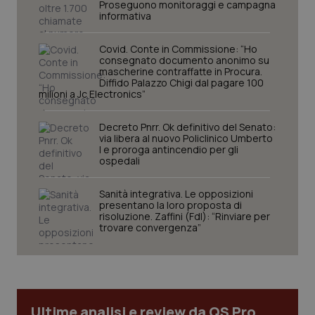
Proseguono monitoraggi e campagna
informativa
Covid. Conte in Commissione: “Ho
consegnato documento anonimo su
PHPSESSID
Sessio
PHP.net
mascherine contraffatte in Procura.
www.quotidianosanita.it
Diffido Palazzo Chigi dal pagare 100
milioni a Jc Electronics”
Decreto Pnrr. Ok definitivo del Senato:
via libera al nuovo Policlinico Umberto
I e proroga antincendio per gli
ospedali
Sanità integrativa. Le opposizioni
presentano la loro proposta di
risoluzione. Zaffini (FdI): “Rinviare per
trovare convergenza”
Ultime analisi e review da QS Pro