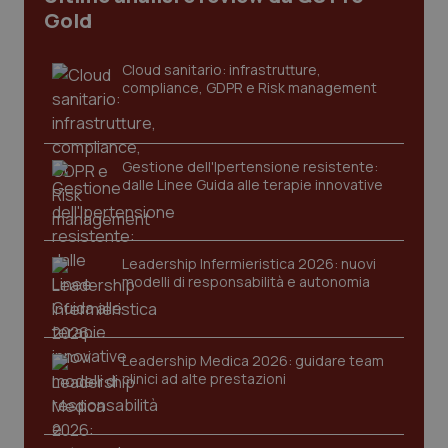
_ga_KM60CM4NPH
.quotidianosanita.it
1 anno
Gold
mes
Cloud sanitario: infrastrutture,
compliance, GDPR e Risk management
Gestione dell'Ipertensione resistente:
dalle Linee Guida alle terapie innovative
Fornitore
/
Nome
Scadenza
Descrizion
Dominio
Nome
Fornitore
/
Dominio
Scadenza
Des
_ga_0VMQEQKQ1N
.quotidianosanita.it
1 anno 1
Questo
Leadership Infermieristica 2026: nuovi
mese
cookie
VISITOR_INFO1_LIVE
5 mesi 4
Que
Google LLC
viene
settimane
imp
.youtube.com
modelli di responsabilità e autonomia
utilizzato
You
da Google
ten
Analytics
pre
per
del
mantener
vid
Leadership Medica 2026: guidare team
lo stato
inco
della
può
clinici ad alte prestazioni
sessione.
det
vis
web
uti
nuo