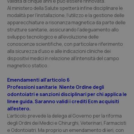
validità di cinque anni e può essere rinnovata.
Salute orale & impianti
Al ministero della Salute spetterà infine disciplinare le
modalità per l’installazione, l’utilizzo e la gestione delle
Sangue & coagulazione
apparecchiature a risonanza magnetica da parte delle
strutture sanitarie, assicurando l’adeguamento allo
sviluppo tecnologico e all’evoluzione delle
Tiroide
conoscenze scientifiche, con particolare riferimento
alla sicurezza d’uso e alle indicazioni cliniche dei
Tumore al seno
dispositivi medici in relazione all’intensità del campo
magnetico statico.
Tumore ovarico
Emendamenti all'articolo 6
Tumori del Polmone & Testa Collo
Professioni sanitarie
.
Niente Ordine degli
odontoiatri e sanzioni disciplinari per chi applica le
Tumori gastrointestinali
linee guida. Saranno validi i crediti Ecm acquisiti
all'estero.
Ulcera & Reflusso
L’articolo prevede la delega al Governo per la riforma
degli Ordini dei Medici e Chirurghi, Veterinari, Farmacisti
e Odontoiatri. Ma proprio un emendamento di ieri, con
Vaccini