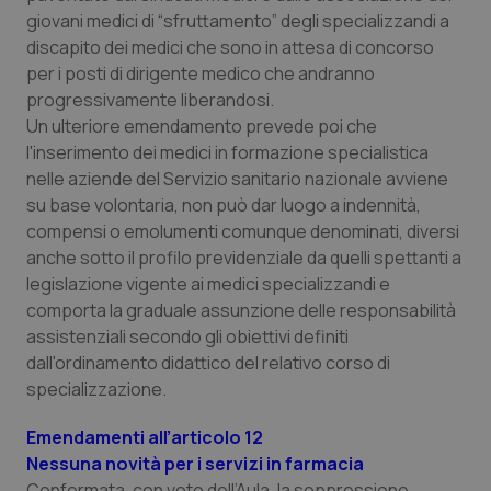
I cookie necessari contribuiscono a rendere fruibile il
giovani medici di “sfruttamento” degli specializzandi a
sito web abilitandone funzionalità di base quali la
discapito dei medici che sono in attesa di concorso
navigazione sulle pagine e l'accesso alle aree
protette del sito. Il sito web non è in grado di
per i posti di dirigente medico che andranno
funzionare correttamente senza questi cookie.
progressivamente liberandosi.
Nome
Fornitore
/
Dominio
Scaden
Un ulteriore emendamento prevede poi che
VISITOR_PRIVACY_METADATA
5 mesi
YouTube
l'inserimento dei medici in formazione specialistica
settim
.youtube.com
nelle aziende del Servizio sanitario nazionale avviene
su base volontaria, non può dar luogo a indennità,
compensi o emolumenti comunque denominati, diversi
anche sotto il profilo previdenziale da quelli spettanti a
legislazione vigente ai medici specializzandi e
comporta la graduale assunzione delle responsabilità
assistenziali secondo gli obiettivi definiti
dall'ordinamento didattico del relativo corso di
specializzazione.
Emendamenti all’articolo 12
Nessuna novità per i servizi in farmacia
Confermata, con voto dell’Aula, la soppressione