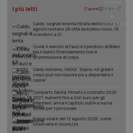
You
ges
I più letti
[7 giorni]
[30 giorni]
del
e d
per
del
Caldo, segnali di lenta ritirata dell'ondata: il 7
ute
agosto restano 26 città da bollino rosso, l'8
tracking-sites-
scendono a 21
www.quotidianosanita.it
4
Que
ironfish-tracking-
settimane
imp
named-enable
2 giorni
dal
Covid. Il silenzio di Fauci e il perdono di Biden.
per 
sis
Ma il Quinto Emendamento non è
sol
un’ammissione di colpa
ute
ide
Wel
Caldo estremo, FADOI: “Sopra i 40 gradi il
corpo può non riuscire più a disperdere il
calore”
Comparto Sanità. Firmato il contratto 2025-
2027. Aumenti fino a 240 euro per gli
infermieri, arriva il capitolo sull'IA e nuove
tutele per il personale
Eclissi solare del 12 agosto 2026, come
osservarla in sicurezza