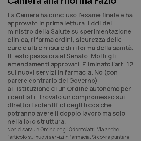
Camera alla riforma Fazio
La Camera ha concluso l'esame finale e ha
Scienza e Farmaci
approvato in prima lettura il ddl del
ministro della Salute su sperimentazione
Studi e Analisi
clinica, riforma ordini, sicurezza delle
cure e altre misure di riforma della sanità.
Lettere al direttore
Il testo passa ora al Senato. Molti gli
emendamenti approvati. Eliminato l'art. 12
Edizioni Regionali
sui nuovi servizi in farmacia. No (con
parere contrario del Governo)
QS Pro
all'istituzione di un Ordine autonomo per
i dentisti. Trovato un compromesso sui
Professionisti Sanitari.AI
direttori scientifici degli Irccs che
potranno avere il doppio lavoro ma solo
Abruzzo
QS Pro Gold
nella loro struttura.
QS Club
Newsletter
Basilicata
Artrite & artrosi
Non ci sarà un Ordine degli Odontoiatri. Via anche
l'articolo sui nuovi servizi in farmacia. Si dovrà puntare