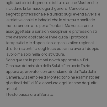
agli studi clinici di genere e istituire anche Master che
Calabria
Asma & BPCO
includano la farmacologia di genere. Cancellato il
segreto professionale e d’ufficio sugli eventi avversi e
Campania
Car-T
le relative analisi e indagini che le strutture sanitarie
metteranno in atto per affrontarli. Ma non saranno
Emilia-Romagna
Colesterolo & coronaropatie
assoggettabili a sanzioni disciplinari e professionisti
che avranno applicato le linee guida, i protocolli
Friuli Venezia Giulia
Dermatite Atopica
terapeutici e le disposizioni organizzative regionali. I
direttori scientifici degli Irccs potranno avere il doppio
Lazio
Diabete & glucometri
lavoro ma solo nella loro struttura.
Sono queste le principali novità apportate al Ddl
Liguria
Disturbi dell’umore
Omnibus del ministro della Salute Ferruccio Fazio
appena approvato, con emendamenti, dall'Aula della
Camera. L’Assemblea di Montecitorio ha esaminato ieri
Lombardia
Dolore
gli articoli dall’1 al 10 e concluso oggi l’esame degli altri
articoli.
Marche
Donna & Salute
Il testo passa ora al Senato.
Molise
Epatiti