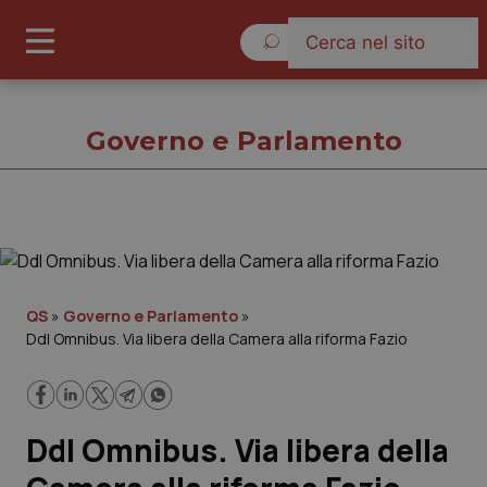
Venerdì 7 Agosto 2026
Governo e Parlamento
Governo e Parlamento
Cronache
QS
»
Governo e Parlamento
»
Ddl Omnibus. Via libera della Camera alla riforma Fazio
Governo e Parlamento
Regioni e Asl
Ddl Omnibus. Via libera della
Lavoro e Professioni