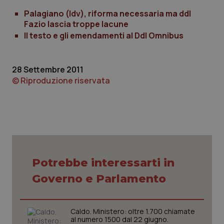
Palagiano (Idv), riforma necessaria ma ddl
_ga
1 anno
Google LLC
Fazio lascia troppe lacune
mes
.quotidianosanita.it
Il testo e gli emendamenti al Ddl Omnibus
28 Settembre 2011
© Riproduzione riservata
Potrebbe interessarti in
Governo e Parlamento
Caldo. Ministero: oltre 1.700 chiamate
al numero 1500 dal 22 giugno.