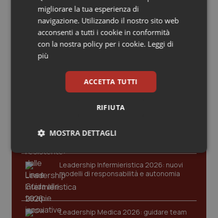
Valle D’Aosta
Oncodermatologia
migliorare la tua esperienza di
navigazione. Utilizzando il nostro sito web
Veneto
Oncoematologia
acconsenti a tutti i cookie in conformità
Ultime analisi e review da QS Pro
con la nostra policy per i cookie.
Leggi di
Gold
Oncologia & Nutrizione
più
Cloud sanitario: infrastrutture,
Psoriasi & pelle
compliance, GDPR e Risk management
ACCETTA TUTTI
Quotidiano Cardiologia
RIFIUTA
Gestione dell'Ipertensione resistente:
dalle Linee Guida alle terapie innovative
Quotidiano Chirurgia
MOSTRA DETTAGLI
Quotidiano Oncologia
Necessari
Statistici
Marketing
Leadership Infermieristica 2026: nuovi
modelli di responsabilità e autonomia
Quotidiano Pediatria
Rene & patologie urogenitali
Leadership Medica 2026: guidare team