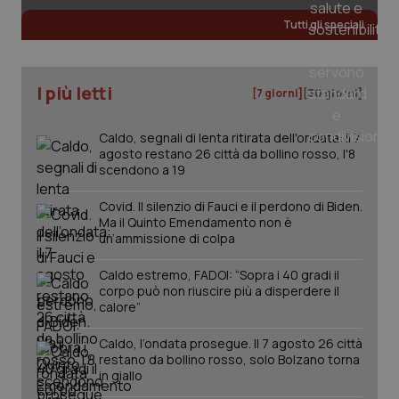
Tutti gli speciali
CookieScriptConsent
5 mesi
CookieScript
settim
www.quotidianosanita.it
I più letti
[7 giorni]
[30 giorni]
Caldo, segnali di lenta ritirata dell'ondata: il 7
agosto restano 26 città da bollino rosso, l'8
scendono a 19
Covid. Il silenzio di Fauci e il perdono di Biden.
Ma il Quinto Emendamento non è
un’ammissione di colpa
tracking-sites-ironfish-
www.quotidianosanita.it
4
Caldo estremo, FADOI: “Sopra i 40 gradi il
tracking-enable
settim
2 gior
corpo può non riuscire più a disperdere il
calore”
Caldo, l’ondata prosegue. Il 7 agosto 26 città
restano da bollino rosso, solo Bolzano torna
tracking-sites-ironfish-
www.quotidianosanita.it
4
in giallo
session-id
settim
2 gior