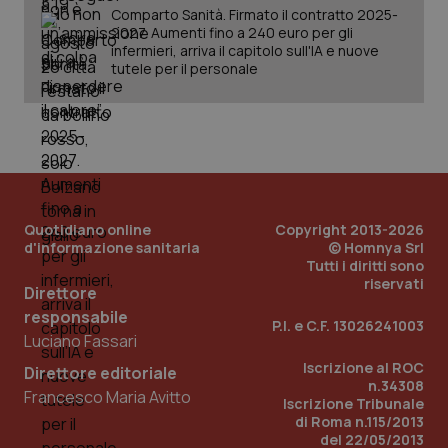
Comparto Sanità. Firmato il contratto 2025-
2027. Aumenti fino a 240 euro per gli
infermieri, arriva il capitolo sull'IA e nuove
tutele per il personale
_ga
1 anno
Google LLC
mes
.quotidianosanita.it
Quotidiano online
Copyright 2013-2026
d'informazione sanitaria
© Homnya Srl
Tutti i diritti sono
riservati
Direttore
responsabile
P.I. e C.F. 13026241003
Luciano Fassari
Iscrizione al ROC
Direttore editoriale
n.34308
Francesco Maria Avitto
Iscrizione Tribunale
di Roma n.115/2013
del 22/05/2013