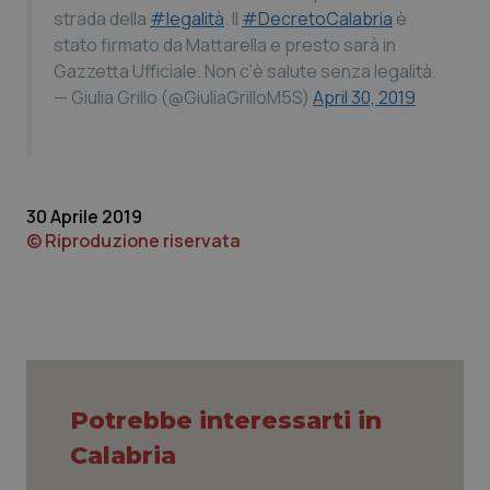
Calabria
Asma & BPCO
strada della
#legalità
. Il
#DecretoCalabria
è
stato firmato da Mattarella e presto sarà in
Gazzetta Ufficiale. Non c'è salute senza legalità.
Campania
Car-T
— Giulia Grillo (@GiuliaGrilloM5S)
April 30, 2019
Emilia-Romagna
Colesterolo & coronaropatie
Friuli Venezia Giulia
Dermatite Atopica
30 Aprile 2019
© Riproduzione riservata
Lazio
Diabete & glucometri
Liguria
Disturbi dell’umore
Lombardia
Dolore
Marche
Donna & Salute
Potrebbe interessarti in
Calabria
Molise
Epatiti