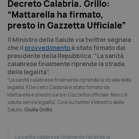
Decreto Calabria. Grillo:
“Mattarella ha firmato,
Scienza e Farmaci
presto in Gazzetta Ufficiale”
Studi e Analisi
Il Ministro della Salute via twitter segnala
Lettere al direttore
che il
provvedimento
è stato firmato dal
presidente della Repubblica. “La sanità
Edizioni Regionali
calabrese finalmente riprende la strada
della legalità”.
QS Pro
“La sanità calabrese finalmente riprende la strada della
legalità. Il Decreto Calabria è stato firmato da
Mattarella e presto sarà in Gazzetta Ufficiale. Non c'è
Professionisti Sanitari.AI
salute senza legalità”. Così su twitter il Ministro della
Salute,
Giulia Grillo
.
Abruzzo
QS Pro Gold
QS Club
Newsletter
Basilicata
Artrite & artrosi
La sanità calabrese finalmente riprende la