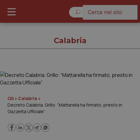
Domenica 9 Agosto 2026
Calabria
Calabria
Cronache
QS
»
Calabria
»
Decreto Calabria. Grillo: “Mattarella ha firmato, presto in
Governo e Parlamento
Gazzetta Ufficiale”
Regioni e Asl
Lavoro e Professioni