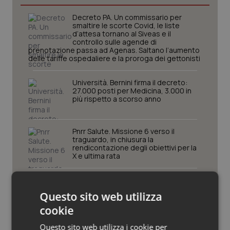
Piemonte
HIV
Decreto PA. Un commissario per
smaltire le scorte Covid, le liste
d’attesa tornano al Siveas e il
controllo sulle agende di
Provincia Autonoma di Bolzano
Infezioni & Febbre
prenotazione passa ad Agenas. Saltano l’aumento
delle tariffe ospedaliere e la proroga dei gettonisti
Provincia Autonoma di Trento
Ipertensione & Scompenso
Università. Bernini firma il decreto:
27.000 posti per Medicina, 3.000 in
Puglia
Malattie rare
più rispetto a scorso anno
Sardegna
Malattia di Crohn & Rettocolite Ulcerosa
Pnrr Salute. Missione 6 verso il
traguardo, in chiusura la
rendicontazione degli obiettivi per la
Sicilia
Neuroscienze & patologie neurodegenerative
X e ultima rata
Toscana
Obesità
Caldo. Ministero: oltre 1.700 chiamate
al numero 1500 dal 22 giugno.
Questo sito web utilizza
Proseguono monitoraggi e campagna
Umbria
Oftalmologia
informativa
cookie
Questo sito web utilizza i cookie per