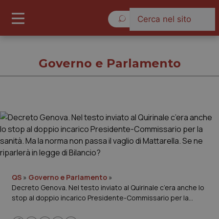
Sabato 8 Agosto 2026
Governo e Parlamento
Governo e Parlamento
Cronache
Governo e Parlamento
QS
»
Governo e Parlamento
»
Decreto Genova. Nel testo inviato al Quirinale c’era anche lo
Regioni e Asl
stop al doppio incarico Presidente-Commissario per la
sanità. Ma la norma non passa il vaglio di Mattarella. Se ne
Lavoro e Professioni
riparlerà in legge di Bilancio?