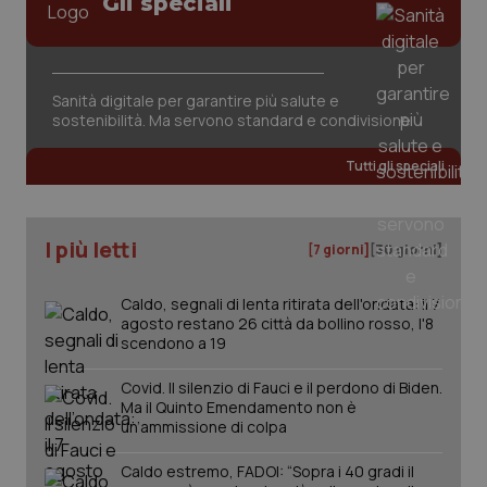
Gli speciali
Sanità digitale per garantire più salute e
sostenibilità. Ma servono standard e condivisione
Tutti gli speciali
I più letti
[7 giorni]
[30 giorni]
Caldo, segnali di lenta ritirata dell'ondata: il 7
agosto restano 26 città da bollino rosso, l'8
scendono a 19
_ga_KM60CM4NPH
.quotidianosanita.it
1 anno
mes
Covid. Il silenzio di Fauci e il perdono di Biden.
Ma il Quinto Emendamento non è
un’ammissione di colpa
Caldo estremo, FADOI: “Sopra i 40 gradi il