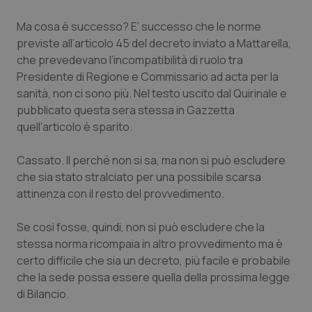
Piemonte
HIV
Ma cosa è successo? E’ successo che le norme
previste all’articolo 45 del decreto inviato a Mattarella,
che prevedevano l’incompatibilità di ruolo tra
Provincia Autonoma di Bolzano
Infezioni & Febbre
Presidente di Regione e Commissario ad acta per la
sanità, non ci sono più. Nel testo uscito dal Quirinale e
Provincia Autonoma di Trento
Ipertensione & Scompenso
pubblicato questa sera stessa in Gazzetta
quell’articolo è sparito.
Puglia
Malattie rare
Cassato. Il perché non si sa, ma non si può escludere
Sardegna
Malattia di Crohn & Rettocolite Ulcerosa
che sia stato stralciato per una possibile scarsa
attinenza con il resto del provvedimento.
Sicilia
Neuroscienze & patologie neurodegenerative
Se così fosse, quindi, non si può escludere che la
Toscana
Obesità
stessa norma ricompaia in altro provvedimento ma è
certo difficile che sia un decreto, più facile e probabile
che la sede possa essere quella della prossima legge
Umbria
Oftalmologia
di Bilancio.