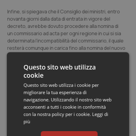
Infine, si spiegava che il Consiglio dei ministri, entro
novanta giorni dalla data di entrata in vigore del
decreto, avrebbe dovuto procedere alla nomina di
un commissario ad acta per ogni regione in cui si sia
determinata l’incompatibilità del commissario, il quale
resterà comunque in carica fino alla nomina del nuovo
commissario ad acta.
Questo sito web utilizza
Se il decreto fosse andato avanti nella sua interezza
cookie
sarebbero saltati i ruoli di
Vincenzo De Luca
per la
Campania e
Nicola Zingaretti
per il Lazio (da
Questo sito web utilizza i cookie per
sottolineare, tuttavia, che sia Campania che Lazio
migliorare la tua esperienza di
hanno annunciato una rapida e prossima uscita dai
navigazione. Utilizzando il nostro sito web
piani di rientro).
acconsenti a tutti i cookie in conformità
con la nostra policy per i cookie.
Leggi di
E in ogni caso la notizia avrebbe scontentato di certo
più
anche il presidente della Regione Calabria,
Mario
Oliverio
, che da oltre un anno rivendica per sé quel