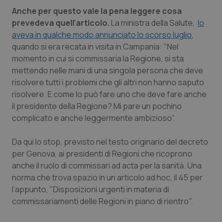
Valle D’Aosta
Oncodermatologia
Anche per questo vale la pena leggere cosa
prevedeva quell’articolo.
La ministra della Salute,
lo
Veneto
Oncoematologia
aveva in qualche modo annunciato lo scorso luglio
,
quando si era recata in visita in Campania: "Nel
Oncologia & Nutrizione
momento in cui si commissaria la Regione, si sta
mettendo nelle mani di una singola persona che deve
Psoriasi & pelle
risolvere tutti i problemi che gli altri non hanno saputo
risolvere. E come lo può fare uno che deve fare anche
Quotidiano Cardiologia
il presidente della Regione? Mi pare un pochino
complicato e anche leggermente ambizioso”.
Quotidiano Chirurgia
Da qui lo stop, previsto nel testo originario del decreto
per Genova, ai presidenti di Regioni che ricoprono
Quotidiano Oncologia
anche il ruolo di commissari ad acta per la sanità. Una
norma che trova spazio in un articolo ad hoc, il 45 per
Quotidiano Pediatria
l’appunto, "Disposizioni urgenti in materia di
commissariamenti delle Regioni in piano di rientro".
Rene & patologie urogenitali