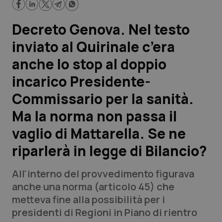
Scienza e Farmaci
Decreto Genova. Nel testo
inviato al Quirinale c’era
Studi e Analisi
anche lo stop al doppio
Lettere al direttore
incarico Presidente-
Commissario per la sanità.
Edizioni Regionali
Ma la norma non passa il
QS Pro
vaglio di Mattarella. Se ne
riparlerà in legge di Bilancio?
Professionisti Sanitari.AI
All'interno del provvedimento figurava
Abruzzo
QS Pro Gold
anche una norma (articolo 45) che
metteva fine alla possibilità per i
QS Club
Newsletter
Basilicata
Artrite & artrosi
presidenti di Regioni in Piano di rientro