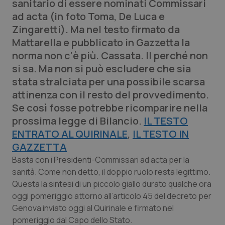
sanitario di essere nominati Commissari
Calabria
Asma & BPCO
ad acta (in foto Toma, De Luca e
Zingaretti). Ma nel testo firmato da
Campania
Car-T
Mattarella e pubblicato in Gazzetta la
norma non c’è più. Cassata. Il perché non
Emilia-Romagna
Colesterolo & coronaropatie
si sa. Ma non si può escludere che sia
stata stralciata per una possibile scarsa
Friuli Venezia Giulia
Dermatite Atopica
attinenza con il resto del provvedimento.
Se così fosse potrebbe ricomparire nella
Lazio
Diabete & glucometri
prossima legge di Bilancio.
IL TESTO
ENTRATO AL QUIRINALE
,
IL TESTO IN
Liguria
Disturbi dell’umore
GAZZETTA
Basta con i Presidenti-Commissari ad acta per la
Lombardia
Dolore
sanità. Come non detto, il doppio ruolo resta legittimo.
Questa la sintesi di un piccolo giallo durato qualche ora
Marche
Donna & Salute
oggi pomeriggio attorno all’articolo 45 del decreto per
Genova inviato oggi al Quirinale e firmato nel
Molise
Epatiti
pomeriggio dal Capo dello Stato.