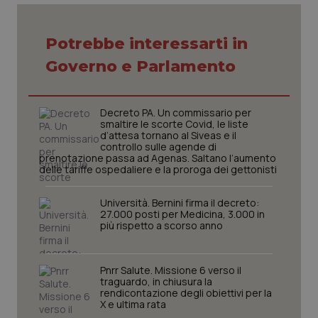
VISITOR_PRIVACY_METADATA
5 mesi
YouTube
settim
.youtube.com
Potrebbe interessarti in
Governo e Parlamento
Decreto PA. Un commissario per
smaltire le scorte Covid, le liste
d’attesa tornano al Siveas e il
controllo sulle agende di
prenotazione passa ad Agenas. Saltano l’aumento
delle tariffe ospedaliere e la proroga dei gettonisti
Università. Bernini firma il decreto:
27.000 posti per Medicina, 3.000 in
più rispetto a scorso anno
CookieScriptConsent
5 mesi
CookieScript
settim
www.quotidianosanita.it
Pnrr Salute. Missione 6 verso il
traguardo, in chiusura la
rendicontazione degli obiettivi per la
X e ultima rata