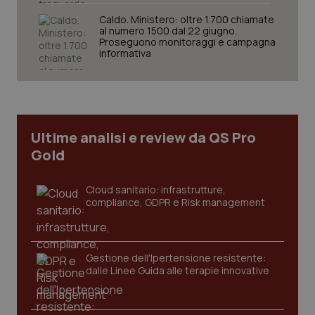
Caldo. Ministero: oltre 1.700 chiamate
al numero 1500 dal 22 giugno.
Proseguono monitoraggi e campagna
informativa
tracking-sites-ironfish-
www.quotidianosanita.it
4
tracking-enable
settim
2 gior
Ultime analisi e review da QS Pro
Gold
tracking-sites-ironfish-
www.quotidianosanita.it
4
session-id
settim
Cloud sanitario: infrastrutture,
2 gior
compliance, GDPR e Risk management
_ga
1 anno
Google LLC
Gestione dell'Ipertensione resistente:
mes
.quotidianosanita.it
dalle Linee Guida alle terapie innovative