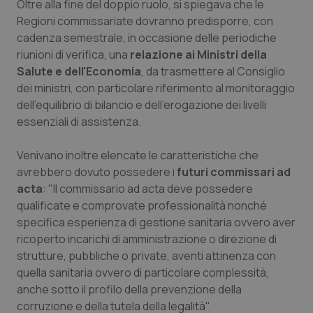
Oltre alla fine del doppio ruolo, si spiegava che le
Salute orale & impianti
Regioni commissariate dovranno predisporre, con
cadenza semestrale, in occasione delle periodiche
Sangue & coagulazione
riunioni di verifica, una
relazione ai Ministri della
Salute e dell'Economia
, da trasmettere al Consiglio
dei ministri, con particolare riferimento al monitoraggio
Tiroide
dell'equilibrio di bilancio e dell'erogazione dei livelli
essenziali di assistenza.
Tumore al seno
Venivano inoltre elencate le caratteristiche che
Tumore ovarico
avrebbero dovuto possedere i
futuri commissari ad
acta
: "Il commissario ad acta deve possedere
Tumori del Polmone & Testa Collo
qualificate e comprovate professionalità nonché
specifica esperienza di gestione sanitaria ovvero aver
Tumori gastrointestinali
ricoperto incarichi di amministrazione o direzione di
strutture, pubbliche o private, aventi attinenza con
Ulcera & Reflusso
quella sanitaria ovvero di particolare complessità,
anche sotto il profilo della prevenzione della
corruzione e della tutela della legalità".
Vaccini