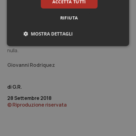
ACCETTA TUTTI
ruolo di commissario alla sanità ad oggi ancora
occupato da
Massimo Scura
. E, allo stesso modo,
RIFIUTA
anche
Donato Toma
, neo presidente del Molise che
ambisce a quel ruolo di commissario rimasto vacante.
MOSTRA DETTAGLI
Ma, come abbiamo visto, al momento non se ne farà
Necessari
Statistici
Marketing
nulla.
Giovanni Rodriquez
G.R.
Necessari
Statistici
Marketing
28 Settembre 2018
I cookie necessari contribuiscono a rendere fruibile il
© Riproduzione riservata
sito web abilitandone funzionalità di base quali la
navigazione sulle pagine e l'accesso alle aree
protette del sito. Il sito web non è in grado di
funzionare correttamente senza questi cookie.
Nome
Fornitore
/
Dominio
Scaden