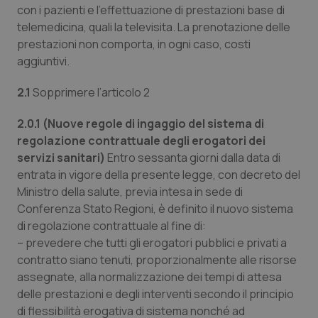
con i pazienti e l’effettuazione di prestazioni base di
Salute orale & impianti
telemedicina, quali la televisita. La prenotazione delle
prestazioni non comporta, in ogni caso, costi
Sangue & coagulazione
aggiuntivi.
Tiroide
2.1
Sopprimere l’articolo 2
2.0.1
(Nuove regole di ingaggio del sistema di
Tumore al seno
regolazione contrattuale degli erogatori dei
servizi sanitari)
Entro sessanta giorni dalla data di
Tumore ovarico
entrata in vigore della presente legge, con decreto del
Ministro della salute, previa intesa in sede di
Tumori del Polmone & Testa Collo
Conferenza Stato Regioni, è definito il nuovo sistema
di regolazione contrattuale al fine di:
Tumori gastrointestinali
– prevedere che tutti gli erogatori pubblici e privati a
contratto siano tenuti, proporzionalmente alle risorse
Ulcera & Reflusso
assegnate, alla normalizzazione dei tempi di attesa
delle prestazioni e degli interventi secondo il principio
di flessibilità erogativa di sistema nonché ad
Vaccini