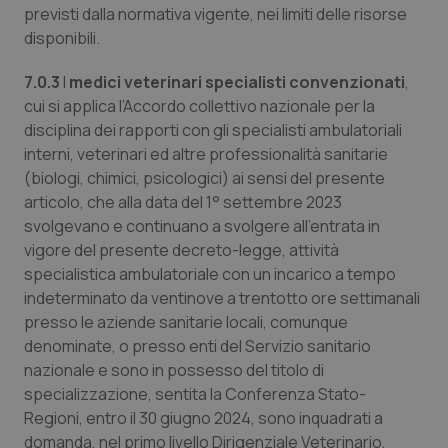
__Secure-YNID
.youtube.com
5 mesi 4
Que
previsti dalla normativa vigente, nei limiti delle risorse
settimane
imp
disponibili.
You
ten
pre
del
7.0.3
I
medici veterinari specialisti convenzionati
,
vid
cui si applica l’Accordo collettivo nazionale per la
inco
può
disciplina dei rapporti con gli specialisti ambulatoriali
det
vis
interni, veterinari ed altre professionalità sanitarie
web
(biologi, chimici, psicologici) ai sensi del presente
uti
nuo
articolo, che alla data del 1° settembre 2023
ver
dell
svolgevano e continuano a svolgere all’entrata in
You
vigore del presente decreto-legge, attività
YSC
Sessione
Que
Google LLC
specialistica ambulatoriale con un incarico a tempo
imp
.youtube.com
You
indeterminato da ventinove a trentotto ore settimanali
ten
vis
presso le aziende sanitarie locali, comunque
vid
denominate, o presso enti del Servizio sanitario
__Secure-
.youtube.com
5 mesi 4
Que
nazionale e sono in possesso del titolo di
ROLLOUT_TOKEN
settimane
imp
You
specializzazione, sentita la Conferenza Stato-
ges
Regioni, entro il 30 giugno 2024, sono inquadrati a
del
e d
domanda, nel primo livello Dirigenziale Veterinario,
per