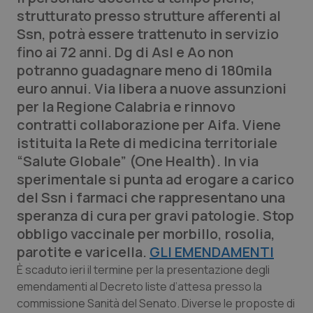
Calabria
Asma & BPCO
strutturato presso strutture afferenti al
Ssn, potrà essere trattenuto in servizio
Campania
Car-T
fino ai 72 anni. Dg di Asl e Ao non
potranno guadagnare meno di 180mila
Emilia-Romagna
Colesterolo & coronaropatie
euro annui. Via libera a nuove assunzioni
per la Regione Calabria e rinnovo
Friuli Venezia Giulia
Dermatite Atopica
contratti collaborazione per Aifa. Viene
istituita la Rete di medicina territoriale
Lazio
Diabete & glucometri
“Salute Globale” (One Health). In via
sperimentale si punta ad erogare a carico
Liguria
Disturbi dell’umore
del Ssn i farmaci che rappresentano una
speranza di cura per gravi patologie. Stop
Lombardia
Dolore
obbligo vaccinale per morbillo, rosolia,
parotite e varicella.
GLI EMENDAMENTI
Marche
Donna & Salute
È scaduto ieri il termine per la presentazione degli
emendamenti al Decreto liste d’attesa presso la
Molise
Epatiti
commissione Sanità del Senato. Diverse le proposte di