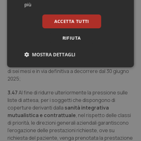
indicazioni cliniche attraverso l’utilizzo della
più
classificazione ICD9 CM (da adottarsi con
l’aggiornamento delle Linee guida del Ministero della
ACCETTA TUTTI
salute entro il 31 dicembre 2024).
RIFIUTA
Appropriatezza nell’accesso alle prestazioni con
l’obbligatorietà della compilazione del codice ICD9
MOSTRA DETTAGLI
CM nella prescrizione
delle prestazioni ambulatoriali,
in via sperimentale dal 01 gennaio 2025 per un periodo
Necessari
Statistici
Marketing
di sei mesi e in via definitiva a decorrere dal 30 giugno
2025;
3.47
Al fine di ridurre ulteriormente la pressione sulle
liste di attesa, per i soggetti che dispongono di
coperture derivanti dalla
sanità integrativa
Necessari
Statistici
Marketing
mutualistica e contrattuale
, nel rispetto delle classi
di priorità, le direzioni generali aziendali garantiscono
I cookie necessari contribuiscono a rendere fruibile il
sito web abilitandone funzionalità di base quali la
l’erogazione delle prestazioni richieste, ove su
navigazione sulle pagine e l'accesso alle aree
richiesta del paziente, venga prenotata la prestazione
protette del sito. Il sito web non è in grado di