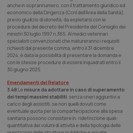
del
anche in soprannumero, con il trattamento giuridico ed
ute
economico della Dirigenza (Ccnl dell’Area della Sanità),
tracking-sites-
www.quotidianosanita.it
4
Que
previo giudizio di idoneità, da espletarsi con le
ironfish-tracking-
settimane
imp
named-enable
2 giorni
dal
procedure del decreto del Presidente del Consiglio dei
per 
sis
ministri 30 luglio 1997 n.365. AI medici veterinari
sol
specialisti convenzionati che matureranno i requisiti
ute
ide
richiesti dal presente comma, entro il 31 dicembre
Wel
2024, è data la possibilità di presentare la domanda e
con le stesse procedure di essere inquadrati entro il
30 giugno 2025.
Emendamenti del Relatore
3.48
Le
misure da adottare in caso di superamento
dei tempi massimi stabiliti
, senza oneri aggiuntivi a
carico degli assistiti, se non quelli dovuti come
eventuale quota per la compartecipazione alla spesa
sanitaria possono consistere in: ridefinizione quali-
quantitativa dei volumi di attività e della tipologia delle
prestazioni delle strutture pubbliche e private