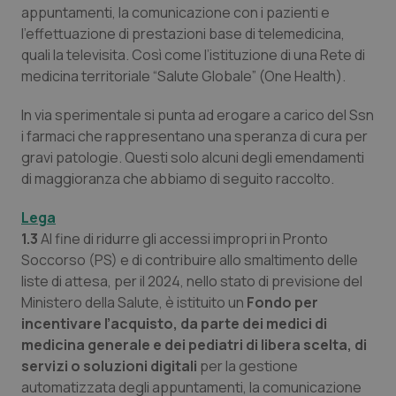
Valle D’Aosta
Oncodermatologia
appuntamenti, la comunicazione con i pazienti e
l’effettuazione di prestazioni base di telemedicina,
Veneto
Oncoematologia
quali la televisita. Così come l’istituzione di una Rete di
medicina territoriale “Salute Globale” (One Health).
Oncologia & Nutrizione
In via sperimentale si punta ad erogare a carico del Ssn
i farmaci che rappresentano una speranza di cura per
Psoriasi & pelle
gravi patologie. Questi solo alcuni degli emendamenti
di maggioranza che abbiamo di seguito raccolto.
Quotidiano Cardiologia
Lega
Quotidiano Chirurgia
1.3
Al fine di ridurre gli accessi impropri in Pronto
Soccorso (PS) e di contribuire allo smaltimento delle
Quotidiano Oncologia
liste di attesa, per il 2024, nello stato di previsione del
Ministero della Salute, è istituito un
Fondo per
incentivare l’acquisto, da parte dei medici di
Quotidiano Pediatria
medicina generale e dei pediatri di libera scelta, di
servizi o soluzioni digitali
per la gestione
Rene & patologie urogenitali
automatizzata degli appuntamenti, la comunicazione