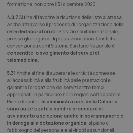
formazione, non oltre il 31 dicembre 2026
4.0.7
Al fine di favorire la riduzione delle liste di attesa
anche attraverso il processo di riorganizzazione della
rete dei laboratori
del Servizio sanitario nazionale,
presso gli erogatori di prestazioni laboratoristiche
Fornitore
/
Nome
Scadenza
Descrizion
convenzionati con il Sistema Sanitario Nazionale
è
Dominio
Nome
Fornitore
/
Dominio
Scadenza
Des
consentito lo svolgimento dei servizi di
_ga_0VMQEQKQ1N
.quotidianosanita.it
1 anno 1
Questo
telemedicina
.
mese
cookie
VISITOR_INFO1_LIVE
5 mesi 4
Que
Google LLC
viene
settimane
imp
.youtube.com
utilizzato
You
da Google
5.31
Anche al fine di superare le criticità connesse
ten
Analytics
pre
all’accessibilità e alla fruibilità delle prestazioni e
per
del
mantener
vid
garantire l’erogazione dei servizi entro tempi
lo stato
inco
della
può
appropriati, in particolare nelle regioni sottoposte al
sessione.
det
Piano di rientro,
le amministrazioni della Calabria
vis
web
sono autorizzate a bandire procedure di
uti
nuo
avviamento a selezione anche in sovrannumero e
ver
in deroga alla dotazione organica
, al piano di
dell
You
fabbisogno del personale e ai vincoli assunzionali