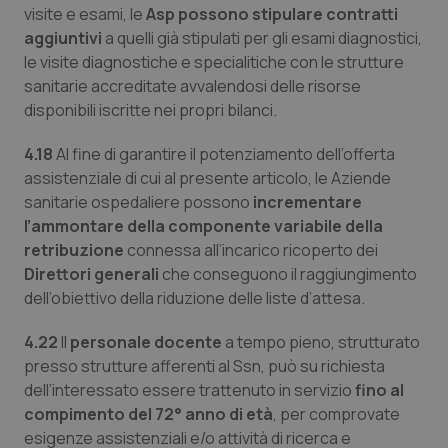
visite e esami, le
Asp possono stipulare contratti
PHPSESSID
Sessio
PHP.net
aggiuntivi
a quelli già stipulati per gli esami diagnostici,
www.quotidianosanita.it
le visite diagnostiche e specialitiche con le strutture
sanitarie accreditate avvalendosi delle risorse
disponibili iscritte nei propri bilanci.
4.18
Al fine di garantire il potenziamento dell’offerta
assistenziale di cui al presente articolo, le Aziende
sanitarie ospedaliere possono
incrementare
l’ammontare della componente variabile della
retribuzione
connessa all’incarico ricoperto dei
Direttori generali
che conseguono il raggiungimento
dell’obiettivo della riduzione delle liste d’attesa.
4.22
Il
personale docente
a tempo pieno, strutturato
presso strutture afferenti al Ssn, può su richiesta
dell’interessato essere trattenuto in servizio
fino al
_ga_KM60CM4NPH
.quotidianosanita.it
1 anno
compimento del 72° anno di età
, per comprovate
mes
esigenze assistenziali e/o attività di ricerca e