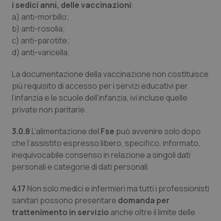
i sedici anni, delle vaccinazioni
:
a) anti-morbillo;
b) anti-rosolia;
c) anti-parotite;
d) anti-varicella.
La documentazione della vaccinazione non costituisce
più requisito di accesso per i servizi educativi per
l’infanzia e le scuole dell’infanzia, ivi incluse quelle
private non paritarie.
3.0.8
L’alimentazione del
Fse
può avvenire solo dopo
che l’assistito espresso libero, specifico, informato,
inequivocabile consenso in relazione a singoli dati
personali e categorie di dati personali.
4.17
Non solo medici e infermieri ma tutti i professionisti
sanitari possono presentare
domanda per
trattenimento in servizio
anche oltre il limite delle