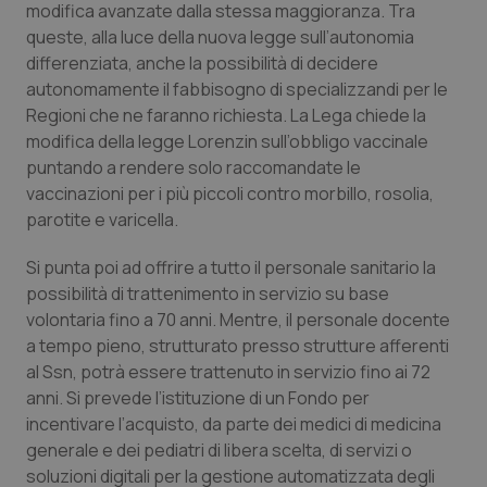
modifica avanzate dalla stessa maggioranza. Tra
queste, alla luce della nuova legge sull’autonomia
Piemonte
HIV
differenziata, anche la possibilità di decidere
autonomamente il fabbisogno di specializzandi per le
Provincia Autonoma di Bolzano
Infezioni & Febbre
Regioni che ne faranno richiesta. La Lega chiede la
modifica della legge Lorenzin sull’obbligo vaccinale
Provincia Autonoma di Trento
Ipertensione & Scompenso
puntando a rendere solo raccomandate le
vaccinazioni per i più piccoli contro morbillo, rosolia,
Puglia
Malattie rare
parotite e varicella.
Sardegna
Malattia di Crohn & Rettocolite Ulcerosa
Si punta poi ad offrire a tutto il personale sanitario la
possibilità di trattenimento in servizio su base
volontaria fino a 70 anni. Mentre, il personale docente
Sicilia
Neuroscienze & patologie neurodegenerative
a tempo pieno, strutturato presso strutture afferenti
al Ssn, potrà essere trattenuto in servizio fino ai 72
Toscana
Obesità
anni. Si prevede l’istituzione di un Fondo per
incentivare l’acquisto, da parte dei medici di medicina
Umbria
Oftalmologia
generale e dei pediatri di libera scelta, di servizi o
soluzioni digitali per la gestione automatizzata degli