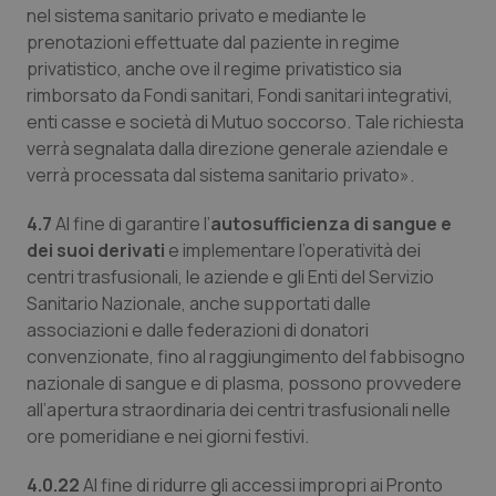
funzionare correttamente senza questi cookie.
nel sistema sanitario privato e mediante le
prenotazioni effettuate dal paziente in regime
Nome
Fornitore
/
Dominio
Scaden
privatistico, anche ove il regime privatistico sia
VISITOR_PRIVACY_METADATA
5 mesi
YouTube
rimborsato da Fondi sanitari, Fondi sanitari integrativi,
settim
.youtube.com
enti casse e società di Mutuo soccorso. Tale richiesta
verrà segnalata dalla direzione generale aziendale e
verrà processata dal sistema sanitario privato».
4.7
Al fine di garantire l’
autosufficienza di sangue e
dei suoi derivati
e implementare l’operatività dei
centri trasfusionali, le aziende e gli Enti del Servizio
Sanitario Nazionale, anche supportati dalle
associazioni e dalle federazioni di donatori
convenzionate, fino al raggiungimento del fabbisogno
nazionale di sangue e di plasma, possono provvedere
all’apertura straordinaria dei centri trasfusionali nelle
ore pomeridiane e nei giorni festivi.
CookieScriptConsent
5 mesi
CookieScript
settim
www.quotidianosanita.it
4.0.22
Al fine di ridurre gli accessi impropri ai Pronto