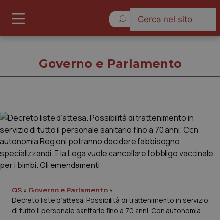
Venerdì 7 Agosto 2026
Governo e Parlamento
Governo e Parlamento
Cronache
Governo e Parlamento
QS
»
Governo e Parlamento
»
Regioni e Asl
Decreto liste d’attesa. Possibilità di trattenimento in servizio
di tutto il personale sanitario fino a 70 anni. Con autonomia
Lavoro e Professioni