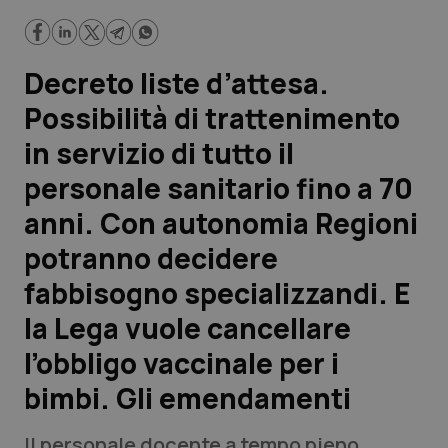
Regioni potranno decidere fabbisogno specializzandi. E la
Lega vuole cancellare l’obbligo vaccinale per i bimbi. Gli
emendamenti
Scienza e Farmaci
Decreto liste d’attesa.
Studi e Analisi
Possibilità di trattenimento
in servizio di tutto il
Lettere al direttore
personale sanitario fino a 70
Edizioni Regionali
anni. Con autonomia Regioni
potranno decidere
QS Pro
fabbisogno specializzandi. E
Professionisti Sanitari.AI
la Lega vuole cancellare
l’obbligo vaccinale per i
Abruzzo
QS Pro Gold
bimbi. Gli emendamenti
QS Club
Newsletter
Basilicata
Artrite & artrosi
Il personale docente a tempo pieno,