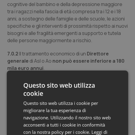
cognitive del bambino e della depressione maggiore
tra i ragazzi nella fascia di età compresa tra i 12 e i 18
anni, a sostegno delle famiglie e delle scuole, le azioni
specifiche e gli interventi di prossimità rispetto ai nuovi
bisogni e alle fragilità emergenti a supporto e tutela
delle persone maggiormente a rischio.
7.0.2
Il trattamento economico di un
Direttore
generale
di Asl o Ao
non può essere inferiore a 180
mila euro annui
.
Fratelli d’Italia
Questo sito web utilizza
1.16
L’appropriatezza nell’accesso alle prestazioni con
cookie
l’obbligatorietà dell’indicazione del codice RAO
nella prescrizione, in via sperimentale dal 01 gennaio
Questo sito web utilizza i cookie per
2025 per un periodo di sei mesi e in via definitiva a
migliorare la tua esperienza di
decorrere dal 30 giugno 2025, previa revisione da
navigazione. Utilizzando il nostro sito web
parte di Agenas delle tabelle RAO orientata ad
acconsenti a tutti i cookie in conformità
ampliarne l’ambito di applicazione e a sistematizzare le
con la nostra policy per i cookie.
Leggi di