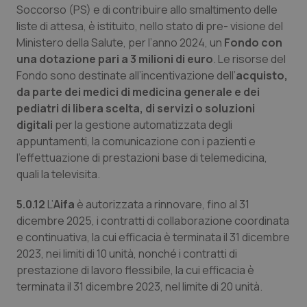
Soccorso (PS) e di contribuire allo smaltimento delle
liste di attesa, è istituito, nello stato di pre- visione del
Ministero della Salute, per l’anno 2024, un
Fondo con
una dotazione pari a 3 milioni di euro
. Le risorse del
Fondo sono destinate all’incentivazione dell’
acquisto,
da parte dei medici di medicina generale e dei
pediatri di libera scelta, di servizi o soluzioni
digitali
per la gestione automatizzata degli
tracking-sites-ironfish-
www.quotidianosanita.it
4
appuntamenti, la comunicazione con i pazienti e
tracking-enable
settim
2 gior
l’effettuazione di prestazioni base di telemedicina,
quali la televisita.
5.0.12
L’
Aifa
è autorizzata a rinnovare, fino al 31
tracking-sites-ironfish-
www.quotidianosanita.it
4
dicembre 2025, i contratti di collaborazione coordinata
session-id
settim
2 gior
e continuativa, la cui efficacia è terminata il 31 dicembre
2023, nei limiti di 10 unità, nonché i contratti di
prestazione di lavoro flessibile, la cui efficacia è
terminata il 31 dicembre 2023, nel limite di 20 unità.
_ga
1 anno
Google LLC
mes
.quotidianosanita.it