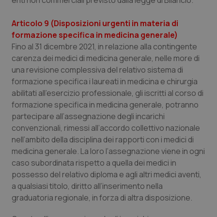
enti non commerciali previsto dalla legge di Bilancio.
Valle D’Aosta
Oncodermatologia
Articolo 9 (Disposizioni urgenti in materia di
Veneto
Oncoematologia
formazione specifica in medicina generale)
Fino al 31 dicembre 2021, in relazione alla contingente
Oncologia & Nutrizione
carenza dei medici di medicina generale, nelle more di
una revisione complessiva del relativo sistema di
Psoriasi & pelle
formazione specifica i laureati in medicina e chirurgia
abilitati all’esercizio professionale, gli iscritti al corso di
Quotidiano Cardiologia
formazione specifica in medicina generale, potranno
partecipare all’assegnazione degli incarichi
Quotidiano Chirurgia
convenzionali, rimessi all’accordo collettivo nazionale
nell’ambito della disciplina dei rapporti con i medici di
medicina generale. La loro l’assegnazione viene in ogni
Quotidiano Oncologia
caso subordinata rispetto a quella dei medici in
possesso del relativo diploma e agli altri medici aventi,
Quotidiano Pediatria
a qualsiasi titolo, diritto all’inserimento nella
graduatoria regionale, in forza di altra disposizione.
Rene & patologie urogenitali