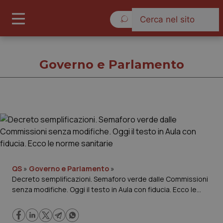
Giovedì 6 Agosto 2026
Governo e Parlamento
Governo e Parlamento
Cronache
Governo e Parlamento
QS
»
Governo e Parlamento
»
Decreto semplificazioni. Semaforo verde dalle Commissioni
senza modifiche. Oggi il testo in Aula con fiducia. Ecco le
Regioni e Asl
norme sanitarie
Lavoro e Professioni