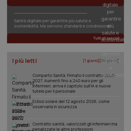
Fornitore
/
Sanità digitale per garantire più salute e
Nome
Scadenza
Descrizion
Dominio
sostenibilità. Ma servono standard e condivisione
Nome
Fornitore
/
Dominio
Scadenza
Des
_ga_0VMQEQKQ1N
.quotidianosanita.it
1 anno 1
Questo
mese
cookie
VISITOR_INFO1_LIVE
5 mesi 4
Que
Google LLC
Tutti gli speciali
viene
settimane
imp
.youtube.com
utilizzato
You
da Google
ten
Analytics
pre
per
del
I più letti
[7 giorni]
[30 giorni]
mantener
vid
lo stato
inco
della
può
sessione.
det
Comparto Sanità. Firmato il contratto 2025-
vis
2027. Aumenti fino a 240 euro per gli
web
infermieri, arriva il capitolo sull'IA e nuove
uti
tutele per il personale
nuo
ver
dell
Eclissi solare del 12 agosto 2026, come
You
osservarla in sicurezza
__Secure-YNID
.youtube.com
5 mesi 4
Que
settimane
imp
You
Contratto sanità, valorizzati gli infermieri ma
ten
pre
penalizzate le altre professioni