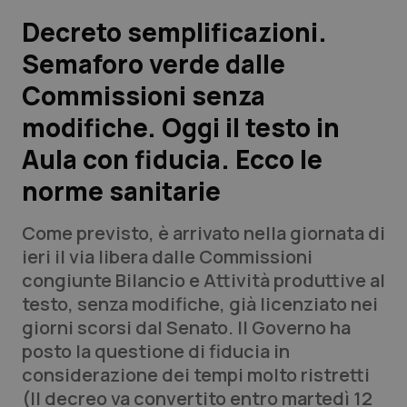
Decreto semplificazioni.
Scienza e Farmaci
Semaforo verde dalle
Commissioni senza
Studi e Analisi
modifiche. Oggi il testo in
Lettere al direttore
Aula con fiducia. Ecco le
Edizioni Regionali
norme sanitarie
QS Pro
Come previsto, è arrivato nella giornata di
ieri il via libera dalle Commissioni
Professionisti Sanitari.AI
congiunte Bilancio e Attività produttive al
testo, senza modifiche, già licenziato nei
giorni scorsi dal Senato. Il Governo ha
Abruzzo
QS Pro Gold
posto la questione di fiducia in
QS Club
Newsletter
considerazione dei tempi molto ristretti
Basilicata
Artrite & artrosi
(Il decreo va convertito entro martedì 12