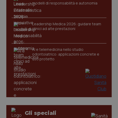
modelli di responsabilità e autonomia
Leadership Medica 2026: guidare team
clinici ad alte prestazioni
AI e telemedicina nello studio
odontoiatrico: applicazioni concrete e
uso protetto
_ga_KM60CM4NPH
.quotidianosanita.it
1 anno
mes
Gli speciali