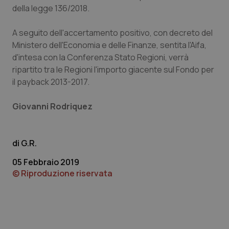
settim
.youtube.com
della legge 136/2018.
A seguito dell'accertamento positivo, con decreto del
Ministero dell'Economia e delle Finanze, sentita l'Aifa,
d'intesa con la Conferenza Stato Regioni, verrà
ripartito tra le Regioni l'importo giacente sul Fondo per
il payback 2013-2017.
Giovanni Rodriquez
G.R.
05 Febbraio 2019
CookieScriptConsent
5 mesi
CookieScript
settim
www.quotidianosanita.it
© Riproduzione riservata