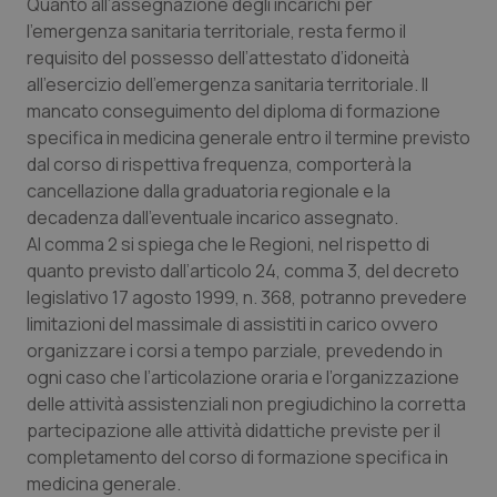
Quanto all’assegnazione degli incarichi per
Salute orale & impianti
l’emergenza sanitaria territoriale, resta fermo il
requisito del possesso dell’attestato d’idoneità
Sangue & coagulazione
all’esercizio dell’emergenza sanitaria territoriale. Il
mancato conseguimento del diploma di formazione
specifica in medicina generale entro il termine previsto
Tiroide
dal corso di rispettiva frequenza, comporterà la
cancellazione dalla graduatoria regionale e la
Tumore al seno
decadenza dall’eventuale incarico assegnato.
Al comma 2 si spiega che le Regioni, nel rispetto di
Tumore ovarico
quanto previsto dall’articolo 24, comma 3, del decreto
legislativo 17 agosto 1999, n. 368, potranno prevedere
Tumori del Polmone & Testa Collo
limitazioni del massimale di assistiti in carico ovvero
organizzare i corsi a tempo parziale, prevedendo in
Tumori gastrointestinali
ogni caso che l’articolazione oraria e l’organizzazione
delle attività assistenziali non pregiudichino la corretta
Ulcera & Reflusso
partecipazione alle attività didattiche previste per il
completamento del corso di formazione specifica in
medicina generale.
Vaccini