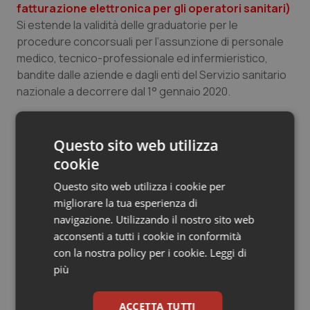
fatturazione elettronica per gli operatori sanitari)
Si estende la validità delle graduatorie per le
procedure concorsuali per l’assunzione di personale
medico, tecnico-professionale ed infermieristico,
bandite dalle aziende e dagli enti del Servizio sanitario
nazionale a decorrere dal 1° gennaio 2020.
Il contestato
comma 687 della manovra viene
sostituito
dal seguente: "’Per il triennio 2019 – 2021, la
Questo sito web utilizza
dirigenza amministrativa, professionale e tecnica del
cookie
Servizio sanitario nazionale, in considerazione della
Questo sito web utilizza i cookie per
mancata attuazione nei termini previsti della delega di
migliorare la tua esperienza di
cui all’articolo 11, comma 1, lettera b), della legge 7
navigazione. Utilizzando il nostro sito web
agosto 2015, n. 124, è compresa nell’area della
acconsenti a tutti i cookie in conformità
contrattazione collettiva della Sanità nell’ambito
con la nostra policy per i cookie.
Leggi di
dell’apposito accordo stipulato ai sensi dell’articolo 40,
più
comma 2, del decreto legislativo 30 marzo 2001, n. 165".
L'
esonero della fatturazione elettronica per il
ACCETTA TUTTI