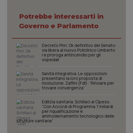
Potrebbe interessarti in
Governo e Parlamento
tracking-sites-ironfish-
www.quotidianosanita.it
4
tracking-enable
settim
Decreto Pnrr. Ok definitivo del Senato:
2 gior
via libera al nuovo Policlinico Umberto
I e proroga antincendio per gli
ospedali
tracking-sites-ironfish-
www.quotidianosanita.it
4
Sanità integrativa. Le opposizioni
session-id
settim
presentano la loro proposta di
2 gior
risoluzione. Zaffini (FdI): “Rinviare per
trovare convergenza”
Edilizia sanitaria. Schillaci al Cipess:
_ga
1 anno
Google LLC
“Con Accordi di Programma 7 miliardi
mes
.quotidianosanita.it
per riqualificazione e
ammodernamento tecnologico delle
strutture sanitarie”