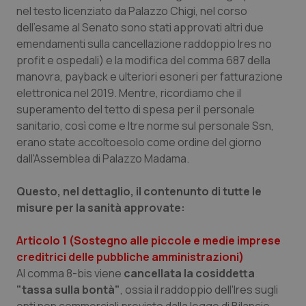
nel testo licenziato da Palazzo Chigi, nel corso
Piemonte
HIV
dell'esame al Senato sono stati approvati altri due
emendamenti sulla cancellazione raddoppio Ires no
Provincia Autonoma di Bolzano
Infezioni & Febbre
profit e ospedali) e la modifica del comma 687 della
manovra, payback e ulteriori esoneri per fatturazione
elettronica nel 2019. Mentre, ricordiamo che il
Provincia Autonoma di Trento
Ipertensione & Scompenso
superamento del
tetto di spesa per il personale
sanitario, così come e ltre norme sul personale Ssn,
Puglia
Malattie rare
erano state accoltoesolo come ordine del giorno
dall'Assemblea di Palazzo Madama.
Sardegna
Malattia di Crohn & Rettocolite Ulcerosa
Questo, nel dettaglio, il contenunto di tutte le
Sicilia
Neuroscienze & patologie neurodegenerative
misure per la sanità approvate:
Toscana
Obesità
Articolo 1 (Sostegno alle piccole e medie imprese
creditrici delle pubbliche amministrazioni)
Umbria
Oftalmologia
Al comma 8-bis viene
cancellata la cosiddetta
"tassa sulla bontà"
, ossia il raddoppio dell'Ires sugli