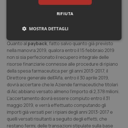
2019
si applicherà anche ai soggetti che non sono
tenuti all’invio dei dati al Sistema tessera sanitaria, con
RIFIUTA
riferimento alle fatture relative alle prestazioni
sanitarie effettuate nei confronti delle persone
MOSTRA DETTAGLI
fisiche.
Necessari
Statistici
Marketing
Quanto al
payback
, fatto salvo quanto già previsto
nella manovra 2019, qualora entro il 15 febbraio 2019
non si sia perfezionato il recupero integrale delle
risorse finanziarie connesse alle procedure di ripiano
della spesa farmaceutica per gli anni 2013-2017, il
Direttore generale dell'Aifa, entro il 30 aprile 2019,
Necessari
Statistici
Marketing
dovrà accertare che le Aziende farmaceutiche titolari
di Aic abbiano versato almeno l'importo di 2,378 milioni.
I cookie necessari contribuiscono a rendere fruibile il
sito web abilitandone funzionalità di base quali la
L'accertamento dovrà essere compiuto entro il 31
navigazione sulle pagine e l'accesso alle aree
maggio 2019, e verrà effettuato computando gli
protette del sito. Il sito web non è in grado di
funzionare correttamente senza questi cookie.
importi già versati per i ripiani degli anni 2013-2017 e
quelli versati risultanti a seguito degli effetti, che
Nome
Fornitore
/
Dominio
Scaden
restano fermi, delle transazioni stipulate sulla base
VISITOR_PRIVACY_METADATA
5 mesi
YouTube