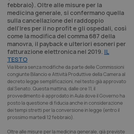
febbraio). Oltre alle misure per la
Calabria
Asma & BPCO
medicina generale, si confermano quella
sulla cancellazione del raddoppio
Campania
Car-T
dell'Ires per il no profit e gli ospedali, così
come la modifica del comma 687 della
Emilia-Romagna
Colesterolo & coronaropatie
manovra, il payback e ulteriori esoneri per
fatturazione elettronica nel 2019.
Friuli Venezia Giulia
Dermatite Atopica
IL
TESTO
Lazio
Diabete & glucometri
Via libera senza modifiche da parte delle Commissioni
congiunte Bilancio e Attività Produttive della Camera al
decreto legge semplificazioni, nel testo già approvato
Liguria
Disturbi dell’umore
dal Senato. Questa mattina, dalle ore 11, il
provvedimento è approdato in Aula dove il Governo ha
Lombardia
Dolore
posto la questione di fiducia anche in considerazione
dei tempi stretti per la conversione in legge (entro il
Marche
Donna & Salute
prossimo martedì 12 febbraio).
Molise
Epatiti
Oltre alle misure per la medicina generale, già previste