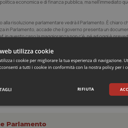
politica economica e di finanza pubblica, ma nell'immediato qu
 alla risoluzione parlamentare vedrà il Parlamento. È chiaro c
a in Parlamento, accade che il governo presenta un document
, in questo caso la maggioranza non c'è, né ad oggi è prevedi
 fase di discussione del Def possa essere rimandata per la pr
 delinearsi una soluzione politica, sempre che questa soluzione 
web utilizza cookie
er ora vedo solo proclami del tipo noi siamo in vincitori, noi 
ilizza i cookie per migliorare la tua esperienza di navigazione. Ut
ffettivamente le condizioni per formarlo, per ora le cose sono 
consenti a tutti i cookie in conformità con la nostra policy per i 
RIFIUTA
TAGLI
ACC
sari
Statistici
Mar
o e Parlamento