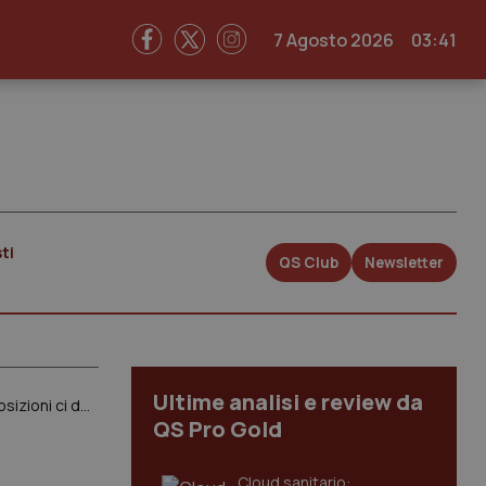
7 Agosto 2026
03:41
ti
QS Club
Newsletter
Ultime analisi e review da
Def. Morando (Mef): “Governo pronto ad elaborare documento a legislazione vigente. Per nuove disposizioni ci dovrà pensare nuovo Esecutivo”
QS Pro Gold
Cloud sanitario: