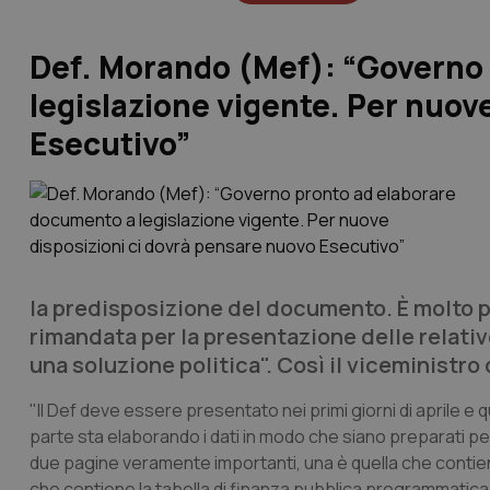
Def. Morando (Mef): “Governo
legislazione vigente. Per nuov
Esecutivo”
la predisposizione del documento. È molto p
rimandata per la presentazione delle relative
una soluzione politica". Così il viceministro
"Il Def deve essere presentato nei primi giorni di aprile e q
parte sta elaborando i dati in modo che siano preparati per 
due pagine veramente importanti, una è quella che contiene l
che contiene la tabella di finanza pubblica programmatica. 