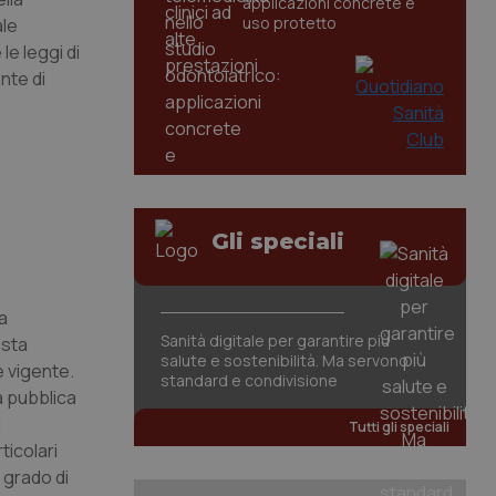
applicazioni concrete e
uso protetto
ale
le leggi di
nte di
Gli speciali
a
Sanità digitale per garantire più
esta
salute e sostenibilità. Ma servono
e vigente.
standard e condivisione
a pubblica
i
Tutti gli speciali
ticolari
 grado di