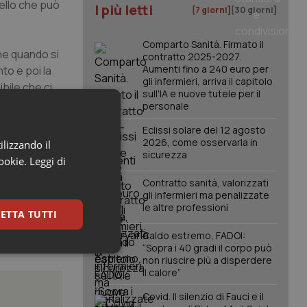
ello che può
I più letti
[7 giorni]
[30 giorni]
Comparto Sanità. Firmato il
he quando si
contratto 2025-2027.
Aumenti fino a 240 euro per
o e poi la
gli infermieri, arriva il capitolo
bile che ci
sull'IA e nuove tutele per il
esentazione
personale
politica del
Eclissi solare del 12 agosto
dobbiamo fare
2026, come osservarla in
ilizzando il
molto in alto
sicurezza
cookie.
Leggi di
Contratto sanità, valorizzati
gli infermieri ma penalizzate
le altre professioni
ETTA TUTTI
Caldo estremo, FADOI:
“Sopra i 40 gradi il corpo può
keting
non riuscire più a disperdere
il calore”
Covid. Il silenzio di Fauci e il