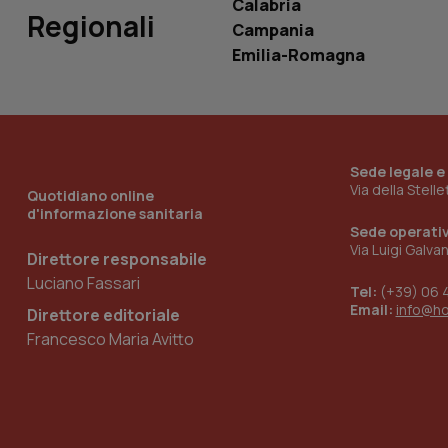
Calabria
Regionali
Campania
__Secure-YNID
Emilia-Romagna
YSC
Sede legale e
__Secure-
Via della Stell
Quotidiano online
ROLLOUT_TOKEN
d'informazione sanitaria
Sede operati
tracking-sites-
Via Luigi Galva
ironfish-tracking-
Direttore responsabile
named-enable
Luciano Fassari
Tel:
(+39) 06 
Email:
info@h
Direttore editoriale
Francesco Maria Avitto