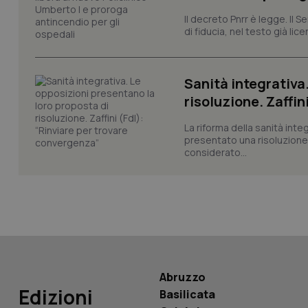
Il decreto Pnrr è legge. Il 
_ga
di fiducia, nel testo già lic
Sanità integrativa
risoluzione. Zaffin
PHPSESSID
La riforma della sanità int
presentato una risoluzione c
considerato...
_ga_KM60CM4NPH
Nome
Nome
Abruzzo
VISITOR_INFO1_LIV
Edizioni
Basilicata
_ga_0VMQEQKQ1N