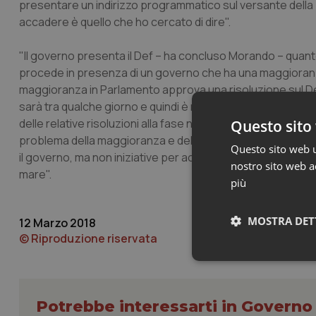
presentare un indirizzo programmatico sul versante della 
accadere è quello che ho cercato di dire".
"Il governo presenta il Def – ha concluso Morando – quanto
procede in presenza di un governo che ha una maggioranz
maggioranza in Parlamento approva una risoluzione sul Def
sarà tra qualche giorno e quindi è molto probabile che la
delle relative risoluzioni alla fase nella quale comincerà a
Questo sito 
problema della maggioranza e del governo, sia alle porte. P
Questo sito web ut
il governo, ma non iniziative per acquisire e determinare e
nostro sito web ac
mare".
più
MOSTRA DET
12 Marzo 2018
© Riproduzione riservata
Neces
Potrebbe interessarti in Govern