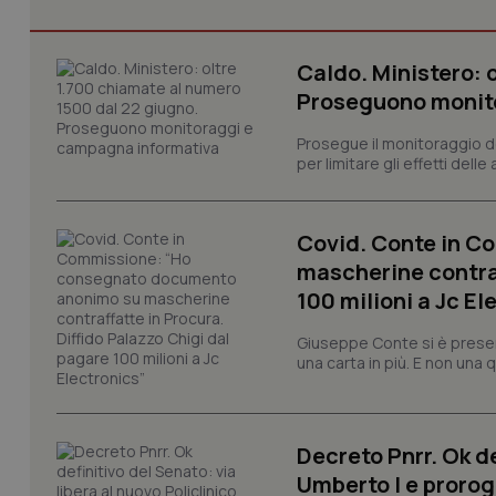
Caldo. Ministero: 
Proseguono monit
I cookie necessari con
e l'accesso alle aree 
Prosegue il monitoraggio de
per limitare gli effetti dell
Nome
VISITOR_PRIVACY_
Covid. Conte in 
mascherine contraf
100 milioni a Jc El
CookieScriptConse
Giuseppe Conte si è presen
una carta in più. E non una
tracking-sites-ironf
tracking-enable
Decreto Pnrr. Ok de
tracking-sites-ironf
Umberto I e prorog
session-id