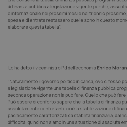
di finanza pubblica a legislazione vigente perché, assunt
e internazionale nei prossimi mesi e nel triennio prossimo,
spesa e di entrata restassero quelle sono in questo moment
elaborare questa tabella".
Lo ha detto il viceministro Pd dell'economia
Enrico Mora
"Naturalmente il governo politico in carica, ove ci fosse 
a legislazione vigente una tabella di finanza pubblica pro
seconda operazione non la può fare. Quello che può fare i
Può essere di conforto sapere che la tabella di finanza pub
assolutamente confortanti, cioè la stabilizzazione di finan
pacificamente caratterizzati da stabilità finanziaria, dal r
difficoltà, quindi non siamo in una situazione di assoluta