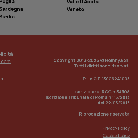
Puglia
Valle D’Aosta
ell'interfaccia di
Sardegna
Veneto
Sicilia
 tenere traccia
i Youtube incorporati
tore del sito web sta
ell'interfaccia di
 tenere traccia
icità
r la gestione
Copyright 2013-2026 © Homnya Srl
one dell’esperienza
.com
Tutti i diritti sono riservati
e per abilitare il
loggato con identity
om
P.I. e C.F. 13026241003
Iscrizione al ROC n.34308
Iscrizione Tribunale di Roma n.115/2013
del 22/05/2013
Riproduzione riservata
Privacy Policy
Cookie Policy