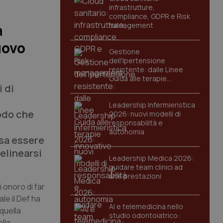
infrastrutture,
compliance, GDPR e Risk
management
a
uovo
Gestione
dell'Ipertensione
resistente: dalle Linee
Guida alle terapie
i di
innovative
Leadership Infermieristica
modo che
2026: nuovi modelli di
responsabilità e
autonomia
ssa essere
elinearsi
Leadership Medica 2026:
guidare team clinici ad
alte prestazioni
i onoro di far
le il Def ha
AI e telemedicina nello
quella
studio odontoiatrico:
lla