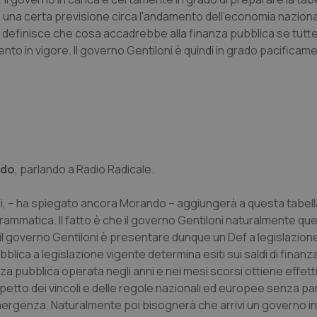
a una certa previsione circa l'andamento dell'economia nazion
 definisce che cosa accadrebbe alla finanza pubblica se tutte 
o in vigore. Il governo Gentiloni è quindi in grado pacificame
ndo
, parlando a
Radio Radicale.
poi, – ha spiegato ancora Morando – aggiungerà a questa tabell
grammatica. Il fatto è che il governo Gentiloni naturalmente qu
l governo Gentiloni è presentare dunque un Def a legislazion
blica a legislazione vigente determina esiti sui saldi di finanz
za pubblica operata negli anni e nei mesi scorsi ottiene effett
ispetto dei vincoli e delle regole nazionali ed europee senza par
 emergenza. Naturalmente poi bisognerà che arrivi un governo in