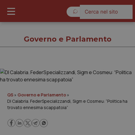
Sabato 8 Agosto 2026
Governo e Parlamento
Governo e Parlamento
Cronache
QS
»
Governo e Parlamento
»
Dl Calabria. FederSpecializzandi, Sigm e Cosmeu: “Politica ha
Governo e Parlamento
trovato ennesima scappatoia”
Regioni e Asl
Lavoro e Professioni