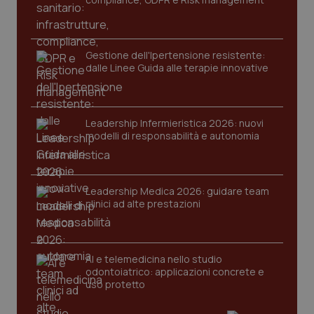
viene
settimane
imp
.youtube.com
utilizzato
You
da Google
ten
Analytics
pre
per
del
Gestione dell'Ipertensione resistente:
mantener
vid
lo stato
inco
dalle Linee Guida alle terapie innovative
della
può
sessione.
det
vis
web
uti
Leadership Infermieristica 2026: nuovi
nuo
modelli di responsabilità e autonomia
ver
dell
You
__Secure-YNID
.youtube.com
5 mesi 4
Que
settimane
imp
Leadership Medica 2026: guidare team
You
clinici ad alte prestazioni
ten
pre
del
vid
inco
può
AI e telemedicina nello studio
det
odontoiatrico: applicazioni concrete e
vis
web
uso protetto
uti
nuo
ver