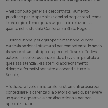
–
nel computo generale dei contratti, l’aumento
prioritario per le specializzazioni ad oggi carenti, come
le chirurgie e l’emergenza urgenza, in relazione a
quanto richiesto dalla Conferenza Stato Regioni.
–
l’introduzione, per ogni specializzazione, di core
CookieScriptConsent
5 mesi
curricula nazionali strutturati per competenze, in modo
CookieScript
settim
www.quotidianosanita.it
da avere strumenti rigorosi per certificare l’effettiva
autonomia dello specializzando e l’avvio, in parallelo a
quelli assistenziali, di sistemi di accreditamento
didattici e formativi per tutor e docenti di tutte le
Scuole;
–
l’utilizzo, a livello ministeriale, di strumenti precisi per
conteggiare la carenza o la pletora di medici, per avere
un quadro oggettivo e non discrezionale per ogni
specializzazione;
tracking-sites-ironfish-
www.quotidianosanita.it
4