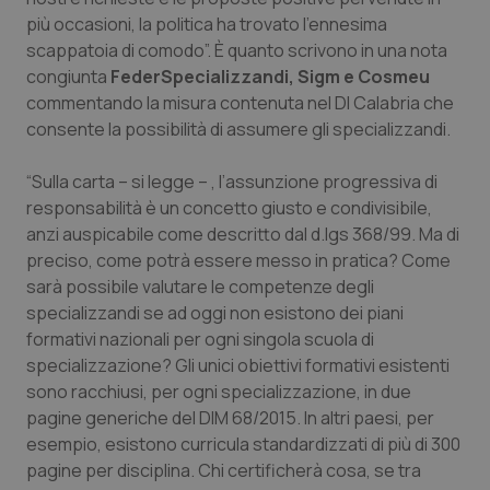
Calabria
Asma & BPCO
più occasioni, la politica ha trovato l’ennesima
scappatoia di comodo”. È quanto scrivono in una nota
Campania
Car-T
congiunta
FederSpecializzandi, Sigm e Cosmeu
commentando la misura contenuta nel Dl Calabria che
consente la possibilità di assumere gli specializzandi.
Emilia-Romagna
Colesterolo & coronaropatie
“Sulla carta – si legge – , l’assunzione progressiva di
Friuli Venezia Giulia
Dermatite Atopica
responsabilità è un concetto giusto e condivisibile,
anzi auspicabile come descritto dal d.lgs 368/99. Ma di
Lazio
Diabete & glucometri
preciso, come potrà essere messo in pratica? Come
sarà possibile valutare le competenze degli
Liguria
Disturbi dell’umore
specializzandi se ad oggi non esistono dei piani
formativi nazionali per ogni singola scuola di
Lombardia
Dolore
specializzazione? Gli unici obiettivi formativi esistenti
sono racchiusi, per ogni specializzazione, in due
Marche
Donna & Salute
pagine generiche del DIM 68/2015. In altri paesi, per
esempio, esistono curricula standardizzati di più di 300
pagine per disciplina. Chi certificherà cosa, se tra
Molise
Epatiti