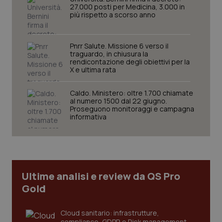
27.000 posti per Medicina, 3.000 in
più rispetto a scorso anno
Pnrr Salute. Missione 6 verso il
traguardo, in chiusura la
rendicontazione degli obiettivi per la
X e ultima rata
Caldo. Ministero: oltre 1.700 chiamate
_ga_KM60CM4NPH
.quotidianosanita.it
1 anno
al numero 1500 dal 22 giugno.
mes
Proseguono monitoraggi e campagna
informativa
Ultime analisi e review da QS Pro
Gold
Fornitore
/
Nome
Scadenza
Descrizion
Dominio
Nome
Fornitore
/
Dominio
Scadenza
Des
_ga_0VMQEQKQ1N
Cloud sanitario: infrastrutture,
.quotidianosanita.it
1 anno 1
Questo
mese
cookie
VISITOR_INFO1_LIVE
5 mesi 4
Que
Google LLC
compliance, GDPR e Risk management