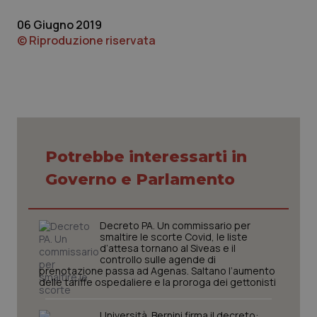
06 Giugno 2019
© Riproduzione riservata
Potrebbe interessarti in
Governo e Parlamento
PHPSESSID
Sessio
PHP.net
www.quotidianosanita.it
Decreto PA. Un commissario per
smaltire le scorte Covid, le liste
d’attesa tornano al Siveas e il
controllo sulle agende di
prenotazione passa ad Agenas. Saltano l’aumento
delle tariffe ospedaliere e la proroga dei gettonisti
Università. Bernini firma il decreto: