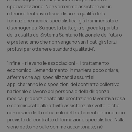
specializzazione. Non vorremmo assistere ad un
Salute orale & impianti
ulteriore tentativo di scardinare la qualità della
formazione medica specialistica, già frammentata e
Sangue & coagulazione
disomogenea. Su questa battaglia si gioca la partita
della qualità del Sistema Sanitario Nazionale del futuro
Tiroide
e pretendiamo che non vengano vanificati gli sforzi
profusi per ottenere standard qualitativi”.
Tumore al seno
“Infine – rilevano le associazioni -, il trattamento
Tumore ovarico
economico. L’emendamento, in maniera poco chiara,
afferma che agli specializzandi assunti si
Tumori del Polmone & Testa Collo
applicheranno le disposizioni del contratto collettivo
nazionale di lavoro del personale della dirigenza
medica, proporzionato alla prestazione lavorativa resa
Tumori gastrointestinali
e commisurato alle attività assistenziali svolte, e che
non ci sarà diritto al cumulo del trattamento economico
Ulcera & Reflusso
previsto dal contratto di formazione specialistica. Nulla
viene detto né sulle somme accantonate, né
Vaccini