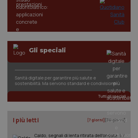
dell
You
YSC
Sessione
Que
Google LLC
imp
.youtube.com
You
ten
vis
vid
__Secure-
.youtube.com
5 mesi 4
Que
Gli speciali
ROLLOUT_TOKEN
settimane
imp
You
ges
del
e d
per
Sanità digitale per garantire più salute e
del
ute
sostenibilità. Ma servono standard e condivisione
tracking-sites-
www.quotidianosanita.it
4
Que
ironfish-tracking-
settimane
imp
Tutti gli speciali
named-enable
2 giorni
dal
per 
sis
sol
ute
I più letti
[7 giorni]
[30 giorni]
ide
Wel
Caldo, segnali di lenta ritirata dell'ondata: il 7