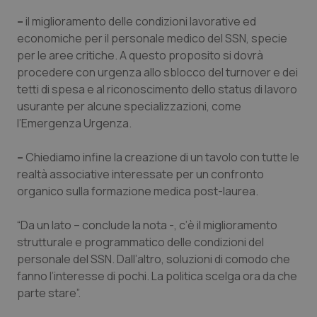
tracking-enable
settim
2 gior
–
il miglioramento delle condizioni lavorative ed
economiche per il personale medico del SSN, specie
per le aree critiche. A questo proposito si dovrà
procedere con urgenza allo sblocco del turnover e dei
tracking-sites-ironfish-
www.quotidianosanita.it
4
session-id
settim
tetti di spesa e al riconoscimento dello status di lavoro
2 gior
usurante per alcune specializzazioni, come
l’Emergenza Urgenza.
_ga
1 anno
Google LLC
–
Chiediamo infine la creazione di un tavolo con tutte le
mes
.quotidianosanita.it
realtà associative interessate per un confronto
organico sulla formazione medica post-laurea.
“Da un lato – conclude la nota -, c’è il miglioramento
strutturale e programmatico delle condizioni del
personale del SSN. Dall’altro, soluzioni di comodo che
fanno l’interesse di pochi. La politica scelga ora da che
parte stare”.