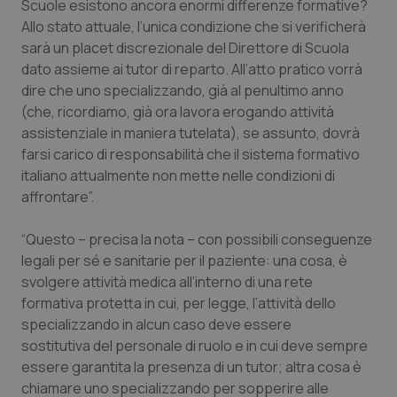
Scuole esistono ancora enormi differenze formative?
Allo stato attuale, l’unica condizione che si verificherà
Piemonte
HIV
sarà un placet discrezionale del Direttore di Scuola
dato assieme ai tutor di reparto. All’atto pratico vorrà
Provincia Autonoma di Bolzano
Infezioni & Febbre
dire che uno specializzando, già al penultimo anno
(che, ricordiamo, già ora lavora erogando attività
Provincia Autonoma di Trento
Ipertensione & Scompenso
assistenziale in maniera tutelata), se assunto, dovrà
farsi carico di responsabilità che il sistema formativo
Puglia
Malattie rare
italiano attualmente non mette nelle condizioni di
affrontare”.
Sardegna
Malattia di Crohn & Rettocolite Ulcerosa
“Questo – precisa la nota – con possibili conseguenze
legali per sé e sanitarie per il paziente: una cosa, è
Sicilia
Neuroscienze & patologie neurodegenerative
svolgere attività medica all’interno di una rete
formativa protetta in cui, per legge, l’attività dello
Toscana
Obesità
specializzando in alcun caso deve essere
sostitutiva del personale di ruolo e in cui deve sempre
Umbria
Oftalmologia
essere garantita la presenza di un tutor; altra cosa è
chiamare uno specializzando per sopperire alle