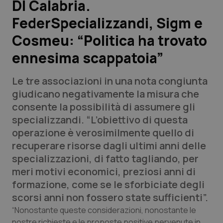
Dl Calabria.
FederSpecializzandi, Sigm e
Scienza e Farmaci
Cosmeu: “Politica ha trovato
Studi e Analisi
ennesima scappatoia”
Lettere al direttore
Le tre associazioni in una nota congiunta
giudicano negativamente la misura che
Edizioni Regionali
consente la possibilità di assumere gli
specializzandi. “L’obiettivo di questa
QS Pro
operazione è verosimilmente quello di
recuperare risorse dagli ultimi anni delle
Professionisti Sanitari.AI
specializzazioni, di fatto tagliando, per
meri motivi economici, preziosi anni di
Abruzzo
QS Pro Gold
formazione, come se le sforbiciate degli
scorsi anni non fossero state sufficienti”.
QS Club
Newsletter
Basilicata
Artrite & artrosi
“Nonostante queste considerazioni, nonostante le
nostre richieste e le proposte positive pervenute in