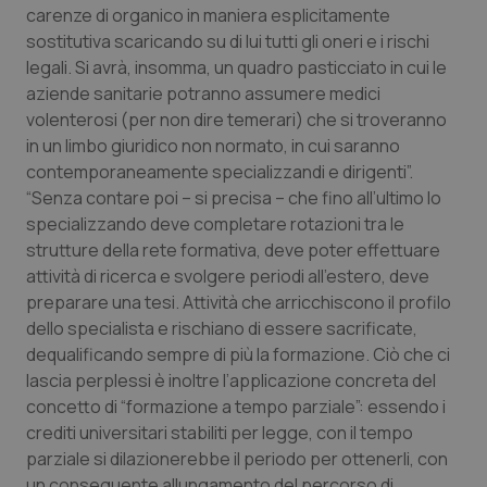
Valle D’Aosta
Oncodermatologia
carenze di organico in maniera esplicitamente
sostitutiva scaricando su di lui tutti gli oneri e i rischi
Veneto
Oncoematologia
legali. Si avrà, insomma, un quadro pasticciato in cui le
aziende sanitarie potranno assumere medici
Oncologia & Nutrizione
volenterosi (per non dire temerari) che si troveranno
in un limbo giuridico non normato, in cui saranno
contemporaneamente specializzandi e dirigenti”.
Psoriasi & pelle
“Senza contare poi – si precisa – che fino all’ultimo lo
specializzando deve completare rotazioni tra le
Quotidiano Cardiologia
strutture della rete formativa, deve poter effettuare
attività di ricerca e svolgere periodi all’estero, deve
Quotidiano Chirurgia
preparare una tesi. Attività che arricchiscono il profilo
dello specialista e rischiano di essere sacrificate,
Quotidiano Oncologia
dequalificando sempre di più la formazione. Ciò che ci
lascia perplessi è inoltre l’applicazione concreta del
Quotidiano Pediatria
concetto di “formazione a tempo parziale”: essendo i
crediti universitari stabiliti per legge, con il tempo
Rene & patologie urogenitali
parziale si dilazionerebbe il periodo per ottenerli, con
un conseguente allungamento del percorso di