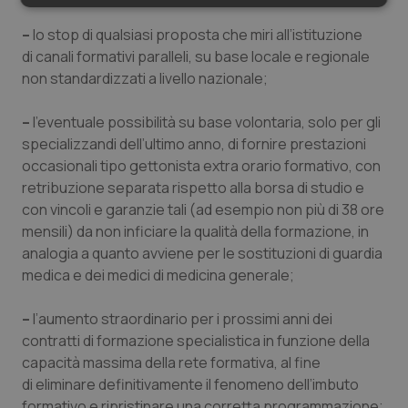
Necessari
Statistici
Marketing
–
lo stop di qualsiasi proposta che miri all’istituzione
di canali formativi paralleli, su base locale e regionale
non standardizzati a livello nazionale;
–
l’eventuale possibilità su base volontaria, solo per gli
Necessari
Statistici
Marketing
specializzandi dell’ultimo anno, di fornire prestazioni
occasionali tipo gettonista extra orario formativo, con
I cookie necessari contribuiscono a rendere fruibile il
retribuzione separata rispetto alla borsa di studio e
sito web abilitandone funzionalità di base quali la
navigazione sulle pagine e l'accesso alle aree
con vincoli e garanzie tali (ad esempio non più di 38 ore
protette del sito. Il sito web non è in grado di
mensili) da non inficiare la qualità della formazione, in
funzionare correttamente senza questi cookie.
analogia a quanto avviene per le sostituzioni di guardia
Nome
Fornitore
/
Dominio
Scaden
medica e dei medici di medicina generale;
VISITOR_PRIVACY_METADATA
5 mesi
YouTube
settim
.youtube.com
–
l’aumento straordinario per i prossimi anni dei
contratti di formazione specialistica in funzione della
capacità massima della rete formativa, al fine
di eliminare definitivamente il fenomeno dell’imbuto
formativo e ripristinare una corretta programmazione;