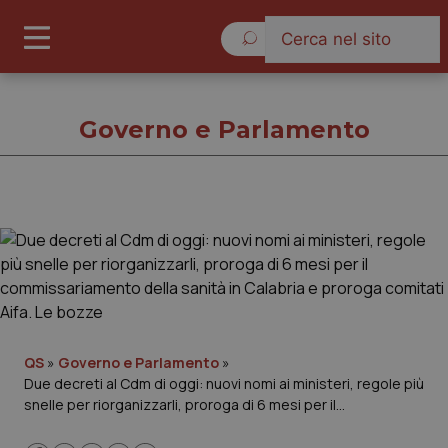
Sabato 8 Agosto 2026
Governo e Parlamento
Governo e Parlamento
Cronache
Governo e Parlamento
QS
»
Governo e Parlamento
»
Due decreti al Cdm di oggi: nuovi nomi ai ministeri, regole più
Regioni e Asl
snelle per riorganizzarli, proroga di 6 mesi per il
commissariamento della sanità in Calabria e proroga
Lavoro e Professioni
comitati Aifa. Le bozze