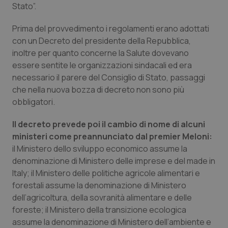
Valle D’Aosta
Oncodermatologia
Stato”.
Veneto
Oncoematologia
Prima del provvedimento i regolamenti erano adottati
con un Decreto del presidente della Repubblica,
inoltre per quanto concerne la Salute dovevano
Oncologia & Nutrizione
essere sentite le organizzazioni sindacali ed era
necessario il parere del Consiglio di Stato, passaggi
Psoriasi & pelle
che nella nuova bozza di decreto non sono più
obbligatori.
Quotidiano Cardiologia
Il decreto prevede poi il cambio di nome di alcuni
Quotidiano Chirurgia
ministeri come preannunciato dal premier Meloni:
il
Ministero dello sviluppo economico
assume la
Quotidiano Oncologia
denominazione di
Ministero delle imprese e del made in
Italy
; il
Ministero delle politiche agricole alimentari e
forestali
assume la denominazione di
Ministero
Quotidiano Pediatria
dell’agricoltura, della sovranità alimentare e delle
foreste
; il
Ministero della transizione ecologica
Rene & patologie urogenitali
assume la denominazione di
Ministero dell’ambiente e