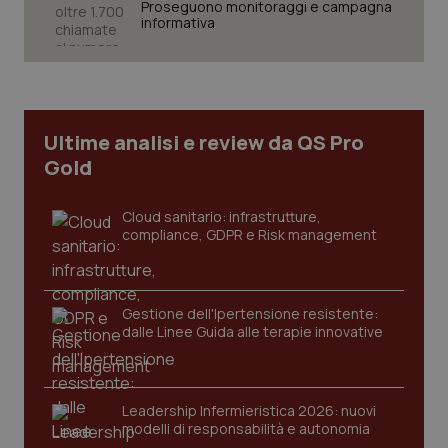
Proseguono monitoraggi e campagna
informativa
CookieScriptConsent
5 mesi
CookieScript
settim
www.quotidianosanita.it
Ultime analisi e review da QS Pro
Gold
Cloud sanitario: infrastrutture,
compliance, GDPR e Risk management
Gestione dell'Ipertensione resistente:
dalle Linee Guida alle terapie innovative
tracking-sites-ironfish-
www.quotidianosanita.it
4
tracking-enable
settim
2 gior
Leadership Infermieristica 2026: nuovi
modelli di responsabilità e autonomia
tracking-sites-ironfish-
www.quotidianosanita.it
4