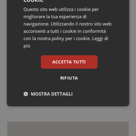
Questo sito web utilizza i cookie per
migliorare la tua esperienza di
navigazione. Utilizzando il nostro sito web
acconsenti a tutti i cookie in conformità
con la nostra policy per i cookie.
Leggi di
Il Comunicato stampa di Palazzo Chigi. Ecco i
più
numeri della Nadef
ACCETTA TUTTI
L.F.
RIFIUTA
04 Novembre 2022
© Riproduzione riservata
MOSTRA DETTAGLI
Necessari
Statistici
Marketing