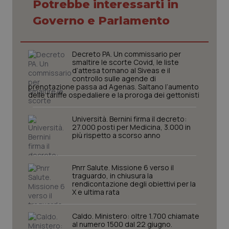
Potrebbe interessarti in
Governo e Parlamento
Necessari
Statistici
Marketing
I cookie necessari contribuiscono a rendere fruibile il
sito web abilitandone funzionalità di base quali la
Decreto PA. Un commissario per
navigazione sulle pagine e l'accesso alle aree
smaltire le scorte Covid, le liste
protette del sito. Il sito web non è in grado di
d’attesa tornano al Siveas e il
funzionare correttamente senza questi cookie.
controllo sulle agende di
prenotazione passa ad Agenas. Saltano l’aumento
Nome
Fornitore
/
Dominio
Scaden
delle tariffe ospedaliere e la proroga dei gettonisti
VISITOR_PRIVACY_METADATA
5 mesi
YouTube
settim
.youtube.com
Università. Bernini firma il decreto:
27.000 posti per Medicina, 3.000 in
più rispetto a scorso anno
Pnrr Salute. Missione 6 verso il
traguardo, in chiusura la
rendicontazione degli obiettivi per la
X e ultima rata
Caldo. Ministero: oltre 1.700 chiamate
al numero 1500 dal 22 giugno.