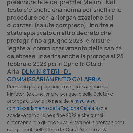
preannunciate dal premier Meloni. Nel
Calabria
Asma & BPCO
testo c'è anche una norma per snellire le
procedure per la riorganizzazione dei
Campania
Car-T
dicasteri (salute compreso). Inoltre è
stato approvato un altro decreto che
Emilia-Romagna
Colesterolo & coronaropatie
proroga fino a giugno 2023 le misure
legate al commissariamento della sanità
Friuli Venezia Giulia
Dermatite Atopica
calabrese. Inserita anche la proroga al 23
febbraio 2023 per il Cpr e la Cts di
Lazio
Diabete & glucometri
Aifa.
DL MINISTERI -
DL
COMMISSARIAMENTO CALABRIA
Liguria
Disturbi dell’umore
Percorso più rapido per la riorganizzazione dei
Ministeri (e quindi anche per quello della Salute) e
Lombardia
Dolore
proroga di ulteriori 6 mesi delle
misure sul
commissariamento della Regione Calabria
che
Marche
Donna & Salute
scadevano in origine a fine 2022 e che quindi
slitterebbero a giugno 2023. Arriva poi la proroga per i
Molise
Epatiti
componenti della Cts e del Cpr di Aifa fino al 23