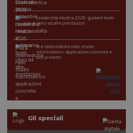
session-id
settim
2 gior
Leadership Medica 2026: guidare team
clinici ad alte prestazioni
_ga
1 anno
Google LLC
mes
.quotidianosanita.it
AI e telemedicina nello studio
odontoiatrico: applicazioni concrete e
uso protetto
Gli speciali