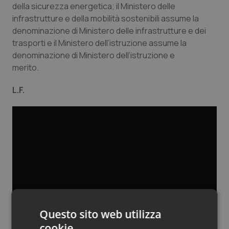
della sicurezza energetica
; il
Ministero delle
Salute orale & impianti
infrastrutture e della mobilità sostenibili
assume la
denominazione di
Ministero delle infrastrutture e dei
Sangue & coagulazione
trasporti
e il
Ministero dell’istruzione
assume la
denominazione di
Ministero dell’istruzione e
Tiroide
merito.
L.F.
Tumore al seno
Tumore ovarico
Tumori del Polmone & Testa Collo
Tumori gastrointestinali
Ulcera & Reflusso
Questo sito web utilizza
Vaccini
cookie