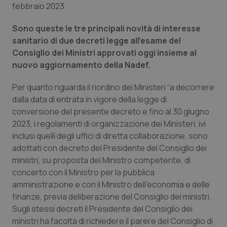
febbraio 2023.
Piemonte
HIV
Sono queste le tre principali novità di interesse
sanitario di due decreti legge all’esame del
Provincia Autonoma di Bolzano
Infezioni & Febbre
Consiglio dei Ministri approvati oggi insieme al
nuovo aggiornamento della Nadef.
Provincia Autonoma di Trento
Ipertensione & Scompenso
Per quanto riguarda il riordino dei Ministeri “a decorrere
Puglia
Malattie rare
dalla data di entrata in vigore della legge di
conversione del presente decreto e fino al 30 giugno
Sardegna
Malattia di Crohn & Rettocolite Ulcerosa
2023, i regolamenti di organizzazione dei Ministeri, ivi
inclusi quelli degli uffici di diretta collaborazione, sono
adottati con decreto del Presidente del Consiglio dei
Sicilia
Neuroscienze & patologie neurodegenerative
ministri, su proposta del Ministro competente, di
concerto con il Ministro per la pubblica
Toscana
Obesità
amministrazione e con il Ministro dell’economia e delle
finanze, previa deliberazione del Consiglio dei ministri.
Umbria
Oftalmologia
Sugli stessi decreti il Presidente del Consiglio dei
ministri ha facoltà di richiedere il parere del Consiglio di