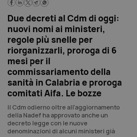
Scienza e Farmaci
Due decreti al Cdm di oggi:
nuovi nomi ai ministeri,
Studi e Analisi
regole più snelle per
Lettere al direttore
riorganizzarli, proroga di 6
mesi per il
Edizioni Regionali
commissariamento della
QS Pro
sanità in Calabria e proroga
comitati Aifa. Le bozze
Professionisti Sanitari.AI
Il Cdm odierno oltre all'aggiornamento
Abruzzo
QS Pro Gold
della Nadef ha approvato anche un
decreto legge con le nuove
QS Club
Newsletter
Basilicata
Artrite & artrosi
denominazioni di alcuni ministeri già