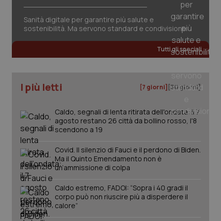
Sanità digitale per garantire più salute e
sostenibilità. Ma servono standard e condivisione
Tutti gli speciali
PHPSESSID
Sessio
PHP.net
I più letti
[7 giorni]
[30 giorni]
www.quotidianosanita.it
Caldo, segnali di lenta ritirata dell'ondata: il 7
agosto restano 26 città da bollino rosso, l'8
scendono a 19
Covid. Il silenzio di Fauci e il perdono di Biden.
Ma il Quinto Emendamento non è
un’ammissione di colpa
Caldo estremo, FADOI: “Sopra i 40 gradi il
corpo può non riuscire più a disperdere il
calore”