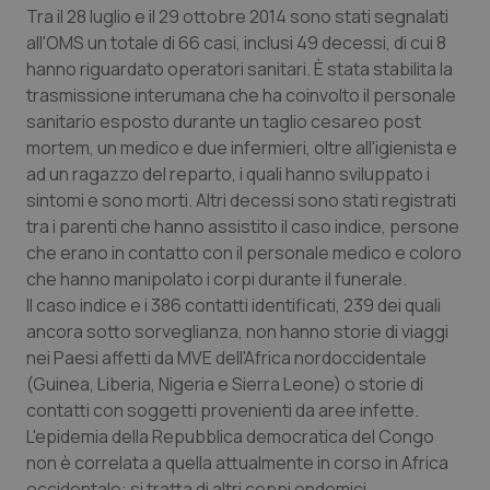
Tra il 28 luglio e il 29 ottobre 2014 sono stati segnalati
all'OMS un totale di 66 casi, inclusi 49 decessi, di cui 8
hanno riguardato operatori sanitari. È stata stabilita la
trasmissione interumana che ha coinvolto il personale
sanitario esposto durante un taglio cesareo post
mortem, un medico e due infermieri, oltre all'igienista e
ad un ragazzo del reparto, i quali hanno sviluppato i
sintomi e sono morti. Altri decessi sono stati registrati
tra i parenti che hanno assistito il caso indice, persone
che erano in contatto con il personale medico e coloro
che hanno manipolato i corpi durante il funerale.
Il caso indice e i 386 contatti identificati, 239 dei quali
ancora sotto sorveglianza, non hanno storie di viaggi
nei Paesi affetti da MVE dell'Africa nordoccidentale
(Guinea, Liberia, Nigeria e Sierra Leone) o storie di
contatti con soggetti provenienti da aree infette.
L'epidemia della Repubblica democratica del Congo
non è correlata a quella attualmente in corso in Africa
occidentale: si tratta di altri ceppi endemici.