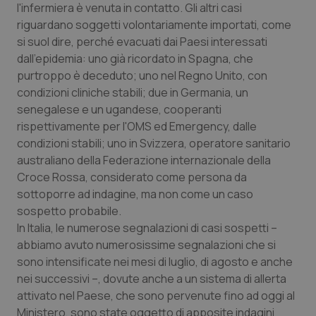
l'infermiera è venuta in contatto. Gli altri casi
riguardano soggetti volontariamente importati, come
si suol dire, perché evacuati dai Paesi interessati
dall'epidemia: uno già ricordato in Spagna, che
purtroppo è deceduto; uno nel Regno Unito, con
condizioni cliniche stabili; due in Germania, un
Fornitore
/
Nome
Scadenza
Descrizion
senegalese e un ugandese, cooperanti
Dominio
Nome
Fornitore
/
Dominio
Scadenza
Des
rispettivamente per l'OMS ed Emergency, dalle
_ga_0VMQEQKQ1N
.quotidianosanita.it
1 anno 1
Questo
condizioni stabili; uno in Svizzera, operatore sanitario
mese
cookie
VISITOR_INFO1_LIVE
5 mesi 4
Que
Google LLC
viene
settimane
imp
.youtube.com
australiano della Federazione internazionale della
utilizzato
You
da Google
ten
Croce Rossa, considerato come persona da
Analytics
pre
per
sottoporre ad indagine, ma non come un caso
del
mantener
vid
sospetto probabile.
lo stato
inco
della
può
In Italia, le numerose segnalazioni di casi sospetti –
sessione.
det
vis
abbiamo avuto numerosissime segnalazioni che si
web
sono intensificate nei mesi di luglio, di agosto e anche
uti
nuo
nei successivi –, dovute anche a un sistema di allerta
ver
dell
attivato nel Paese, che sono pervenute fino ad oggi al
You
Ministero, sono state oggetto di apposite indagini