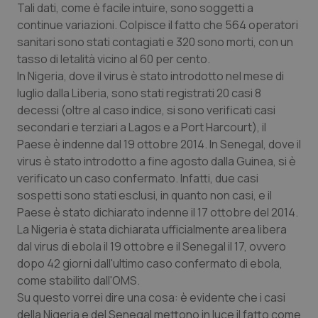
Tali dati, come è facile intuire, sono soggetti a
continue variazioni. Colpisce il fatto che 564 operatori
sanitari sono stati contagiati e 320 sono morti, con un
tasso di letalità vicino al 60 per cento.
In Nigeria, dove il virus è stato introdotto nel mese di
luglio dalla Liberia, sono stati registrati 20 casi 8
decessi (oltre al caso indice, si sono verificati casi
secondari e terziari a Lagos e a Port Harcourt), il
Paese è indenne dal 19 ottobre 2014. In Senegal, dove il
virus è stato introdotto a fine agosto dalla Guinea, si è
verificato un caso confermato. Infatti, due casi
sospetti sono stati esclusi, in quanto non casi, e il
Paese è stato dichiarato indenne il 17 ottobre del 2014.
La Nigeria è stata dichiarata ufficialmente area libera
dal virus di ebola il 19 ottobre e il Senegal il 17, ovvero
dopo 42 giorni dall'ultimo caso confermato di ebola,
come stabilito dall'OMS.
Su questo vorrei dire una cosa: è evidente che i casi
della Nigeria e del Senegal mettono in luce il fatto come