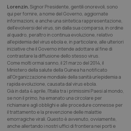
Valle D’Aosta
Oncodermatologia
Lorenzin.
Signor Presidente, gentili onorevoli, sono
qui per fornire, a nome del Governo, aggiornate
Veneto
Oncoematologia
informazioni, e anche una sintetica rappresentazione,
dell'evolversi del virus, sin dalla sua comparsa, in ordine
Oncologia & Nutrizione
al quadro, peraltro in continua evoluzione, relativo
all'epidemia del virus ebola e, in particolare, alle ulteriori
Psoriasi & pelle
iniziative che il Governo intende adottare al fine di
contrastare la diffusione dello stesso virus.
Quotidiano Cardiologia
Come molti ormai sanno, il 21 marzo del 2014, il
Ministero della salute della Guinea ha notificato
Quotidiano Chirurgia
all'Organizzazione mondiale della sanità un'epidemia a
rapida evoluzione, causata dal virus ebola.
Già in data 4 aprile, l'Italia tra i primissimi Paesi al mondo,
Quotidiano Oncologia
se non il primo, ha emanato una circolare per
richiamare agli obblighi e alle procedure connesse per
Quotidiano Pediatria
il trattamento e la prevenzione delle malattie
emorragiche virali. Questo è avvenuto, ovviamente,
Rene & patologie urogenitali
anche allertando i nostri uffici di frontiera nei porti e