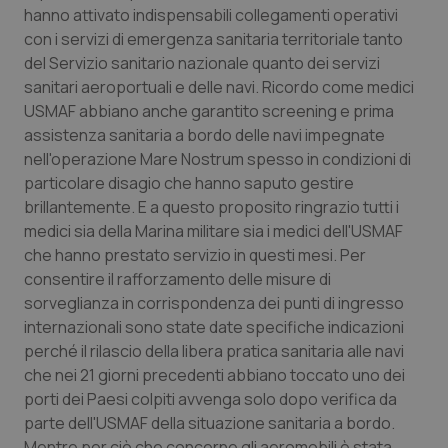
hanno attivato indispensabili collegamenti operativi
con i servizi di emergenza sanitaria territoriale tanto
del Servizio sanitario nazionale quanto dei servizi
sanitari aeroportuali e delle navi. Ricordo come medici
USMAF abbiano anche garantito screening e prima
assistenza sanitaria a bordo delle navi impegnate
nell'operazione Mare Nostrum spesso in condizioni di
particolare disagio che hanno saputo gestire
brillantemente. E a questo proposito ringrazio tutti i
medici sia della Marina militare sia i medici dell'USMAF
che hanno prestato servizio in questi mesi. Per
consentire il rafforzamento delle misure di
sorveglianza in corrispondenza dei punti di ingresso
internazionali sono state date specifiche indicazioni
perché il rilascio della libera pratica sanitaria alle navi
che nei 21 giorni precedenti abbiano toccato uno dei
porti dei Paesi colpiti avvenga solo dopo verifica da
parte dell'USMAF della situazione sanitaria a bordo.
Mentre per ciò che concerne gli aeromobili è stata