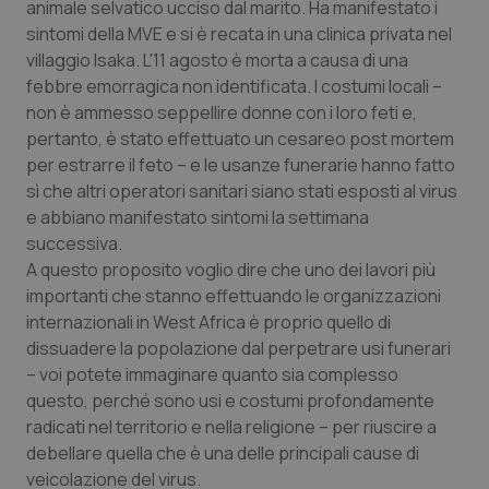
animale selvatico ucciso dal marito. Ha manifestato i
sintomi della MVE e si è recata in una clinica privata nel
villaggio Isaka. L'11 agosto è morta a causa di una
febbre emorragica non identificata. I costumi locali –
non è ammesso seppellire donne con i loro feti e,
pertanto, è stato effettuato un cesareo post mortem
per estrarre il feto – e le usanze funerarie hanno fatto
sì che altri operatori sanitari siano stati esposti al virus
e abbiano manifestato sintomi la settimana
successiva.
A questo proposito voglio dire che uno dei lavori più
importanti che stanno effettuando le organizzazioni
internazionali in West Africa è proprio quello di
dissuadere la popolazione dal perpetrare usi funerari
– voi potete immaginare quanto sia complesso
questo, perché sono usi e costumi profondamente
radicati nel territorio e nella religione – per riuscire a
debellare quella che è una delle principali cause di
veicolazione del virus.