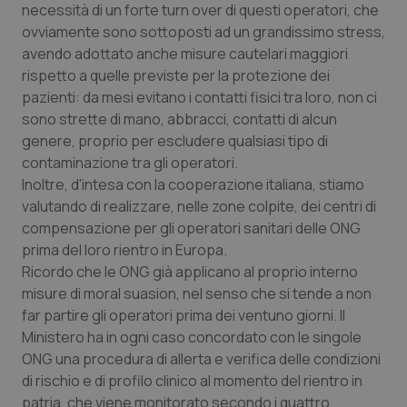
necessità di un forte turn over di questi operatori, che
funzionare correttamente senza questi cookie.
ovviamente sono sottoposti ad un grandissimo stress,
Nome
Fornitore
/
Dominio
Scaden
avendo adottato anche misure cautelari maggiori
VISITOR_PRIVACY_METADATA
5 mesi
YouTube
rispetto a quelle previste per la protezione dei
settim
.youtube.com
pazienti: da mesi evitano i contatti fisici tra loro, non ci
sono strette di mano, abbracci, contatti di alcun
genere, proprio per escludere qualsiasi tipo di
contaminazione tra gli operatori.
Inoltre, d'intesa con la cooperazione italiana, stiamo
valutando di realizzare, nelle zone colpite, dei centri di
compensazione per gli operatori sanitari delle ONG
prima del loro rientro in Europa.
Ricordo che le ONG già applicano al proprio interno
misure di moral suasion, nel senso che si tende a non
far partire gli operatori prima dei ventuno giorni. Il
Ministero ha in ogni caso concordato con le singole
ONG una procedura di allerta e verifica delle condizioni
CookieScriptConsent
5 mesi
CookieScript
settim
www.quotidianosanita.it
di rischio e di profilo clinico al momento del rientro in
patria, che viene monitorato secondo i quattro