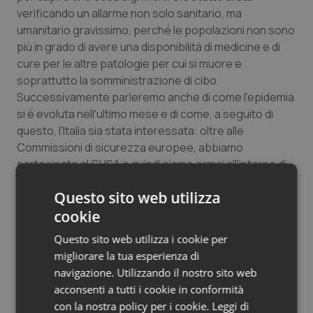
verificando un allarme non solo sanitario, ma
umanitario gravissimo, perché le popolazioni non sono
più in grado di avere una disponibilità di medicine e di
cure per le altre patologie per cui si muore e
soprattutto la somministrazione di cibo.
Successivamente parleremo anche di come l'epidemia
si è evoluta nell'ultimo mese e di come, a seguito di
questo, l'Italia sia stata interessata: oltre alle
Commissioni di sicurezza europee, abbiamo
partecipato al GHSA e quindi siamo ormai all'interno di
un coordinamento mondiale per quanto riguarda il
Questo sito web utilizza
contrasto alla diffusione del virus.
Ci tengo a ribadire che tutte le organizzazioni e gli
cookie
analisti hanno affermato che il virus si è trasmesso e
Questo sito web utilizza i cookie per
l'epidemia è cresciuta a causa dell'incapacità dei Paesi
migliorare la tua esperienza di
in cui è scoppiata, come vi dicevo prima, di mettere in
navigazione. Utilizzando il nostro sito web
atto misure sanitarie che per noi sarebbero
acconsenti a tutti i cookie in conformità
elementari: rintracciare le persone contaminate,
con la nostra policy per i cookie.
Leggi di