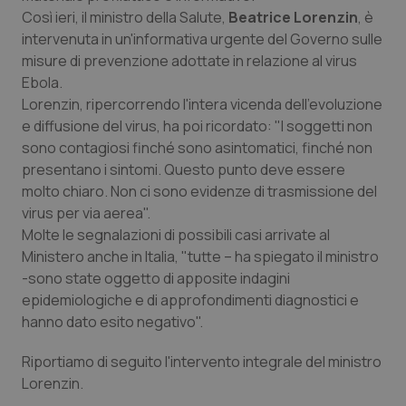
Così ieri, il ministro della Salute,
Beatrice Lorenzin
, è
Piemonte
HIV
intervenuta in un'informativa urgente del Governo sulle
misure di prevenzione adottate in relazione al virus
Provincia Autonoma di Bolzano
Infezioni & Febbre
Ebola.
Lorenzin, ripercorrendo l'intera vicenda dell'evoluzione
Provincia Autonoma di Trento
Ipertensione & Scompenso
e diffusione del virus, ha poi ricordato: "I soggetti non
sono contagiosi finché sono asintomatici, finché non
presentano i sintomi. Questo punto deve essere
Puglia
Malattie rare
molto chiaro. Non ci sono evidenze di trasmissione del
virus per via aerea".
Sardegna
Malattia di Crohn & Rettocolite Ulcerosa
Molte le segnalazioni di possibili casi arrivate al
Ministero anche in Italia, "tutte – ha spiegato il ministro
Sicilia
Neuroscienze & patologie neurodegenerative
-sono state oggetto di apposite indagini
epidemiologiche e di approfondimenti diagnostici e
Toscana
Obesità
hanno dato esito negativo".
Umbria
Oftalmologia
Riportiamo di seguito l'intervento integrale del ministro
Lorenzin.