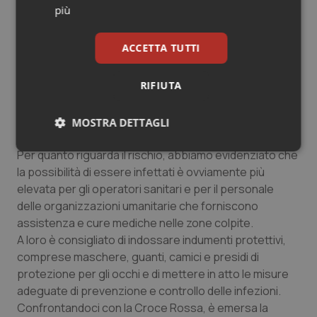
contenere la diffusione dell'infezione, effettuare il
più
risanamento.
Purtroppo questo ha portato ad una crescita
ACCETTA TUTTI
esponenziale dell'evento epidemico, su cui oggi
bisogna assolutamente intervenire, per evitare che
RIFIUTA
questo virus si trasformi non soltanto in una
grandissima ed ulteriore tragedia sanitaria, ma anche
in una tragedia umanitaria, con conseguenze anche
MOSTRA DETTAGLI
geopolitiche incalcolabili.
Necessari
Statistici
Marketing
Per quanto riguarda il rischio, abbiamo evidenziato che
la possibilità di essere infettati è ovviamente più
elevata per gli operatori sanitari e per il personale
delle organizzazioni umanitarie che forniscono
assistenza e cure mediche nelle zone colpite.
A loro è consigliato di indossare indumenti protettivi,
Necessari
Statistici
Marketing
comprese maschere, guanti, camici e presidi di
protezione per gli occhi e di mettere in atto le misure
I cookie necessari contribuiscono a rendere fruibile il
adeguate di prevenzione e controllo delle infezioni.
sito web abilitandone funzionalità di base quali la
navigazione sulle pagine e l'accesso alle aree
Confrontandoci con la Croce Rossa, è emersa la
protette del sito. Il sito web non è in grado di