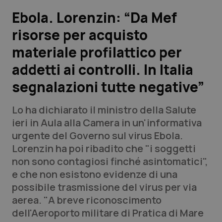
Ebola. Lorenzin: “Da Mef
Scienza e Farmaci
risorse per acquisto
materiale profilattico per
Studi e Analisi
addetti ai controlli. In Italia
Lettere al direttore
segnalazioni tutte negative”
Edizioni Regionali
Lo ha dichiarato il ministro della Salute
ieri in Aula alla Camera in un'informativa
QS Pro
urgente del Governo sul virus Ebola.
Lorenzin ha poi ribadito che "i soggetti
Professionisti Sanitari.AI
non sono contagiosi finché asintomatici",
e che non esistono evidenze di una
Abruzzo
QS Pro Gold
possibile trasmissione del virus per via
aerea. "A breve riconoscimento
QS Club
Newsletter
Basilicata
Artrite & artrosi
dell'Aeroporto militare di Pratica di Mare