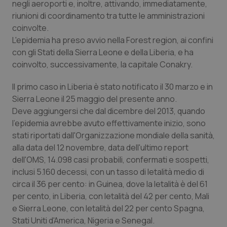
negli aeroporti e, inoltre, attivando, immediatamente,
Salute orale & impianti
riunioni di coordinamento tra tutte le amministrazioni
coinvolte.
Sangue & coagulazione
L'epidemia ha preso avvio nella Forest region, ai confini
con gli Stati della Sierra Leone e della Liberia, e ha
Tiroide
coinvolto, successivamente, la capitale Conakry.
Il primo caso in Liberia è stato notificato il 30 marzo e in
Tumore al seno
Sierra Leone il 25 maggio del presente anno.
Deve aggiungersi che dal dicembre del 2013, quando
Tumore ovarico
l'epidemia avrebbe avuto effettivamente inizio, sono
stati riportati dall'Organizzazione mondiale della sanità,
Tumori del Polmone & Testa Collo
alla data del 12 novembre, data dell'ultimo report
dell'OMS, 14.098 casi probabili, confermati e sospetti,
Tumori gastrointestinali
inclusi 5.160 decessi, con un tasso di letalità medio di
circa il 36 per cento: in Guinea, dove la letalità è del 61
Ulcera & Reflusso
per cento, in Liberia, con letalità del 42 per cento, Mali
e Sierra Leone, con letalità del 22 per cento Spagna,
Stati Uniti d'America, Nigeria e Senegal.
Vaccini