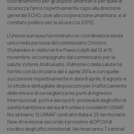
coordinamento per gli aspetti umanitari e per quelli di
del
ute
sicurezza fanno rispettivamente capo alla direzione
generale ECHO, cioè alla cooperazione umanitaria, e al
tracking-sites-
www.quotidianosanita.it
4
Que
ironfish-tracking-
settimane
imp
comitato politico per la sicurezza (CPS).
named-enable
2 giorni
dal
per 
sis
L'Unione europea ha nominato un coordinatore ebola
sol
ute
unico nella persona del commissario Christos
ide
Stylianides in visita nei tre Paesi colpiti dal 12 al 16
Wel
novembre, accompagnato dal commissario per la
salute Vytenis Andriukaitis. Il Ministero della salute ha
fornito con la circolare del 4 aprile 2014 e con quelle
successive rispettivamente in data 8 aprile, 8 agosto e
1o ottobre dettagliate disposizioni per il rafforzamento
delle misure di sorveglianza nei punti di ingresso
internazionali, porti e aeroporti, presieduti dagli uffici di
sanità marittima e aerea di frontiera cosiddetti USMAF.
Noi abbiamo 12 USMAF centrali in Italia e 25 territoriali in
fase di revisione secondo il prossimo di DPCM di
riordino degli uffici ministeriali. Ne rimarranno 7 centrali