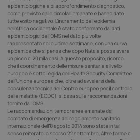
__Secure-YNID
.youtube.com
5 mesi 4
Que
epidemiologiche e di approfondimento diagnostico,
settimane
imp
You
come previsto dalle circolari emanate e hanno dato
ten
pre
tutte esito negativo. L'incremento dell'epidemia
del
nell'Africa occidentale è stato confermato dai dati
vid
inco
epidemiologici dell'OMS nel dato più volte
può
det
rappresentato nelle ultime settimane, con una curva
vis
epidemica che si pensa che dopo Natale possa avere
web
uti
un picco di 20 mila casi. A questo proposito, ricordo
nuo
ver
che il coordinamento delle misure sanitarie a livello
dell
You
europeo è sotto l'egida dell’Health Security Committee
dell'Unione europea che, oltre ad avvalersi della
YSC
Sessione
Que
Google LLC
imp
.youtube.com
consulenza tecnica del Centro europeo per il controllo
You
ten
delle malattie (ECDC), si basa sulle raccomandazioni
vis
fornite dall'OMS.
vid
Le raccomandazioni temporanee emanate dal
__Secure-
.youtube.com
5 mesi 4
Que
ROLLOUT_TOKEN
settimane
imp
comitato di emergenza del regolamento sanitario
You
internazionale dell'8 agosto 2014 sono state in tal
ges
del
senso reiterate lo scorso 22 settembre. Altre forme di
e d
per