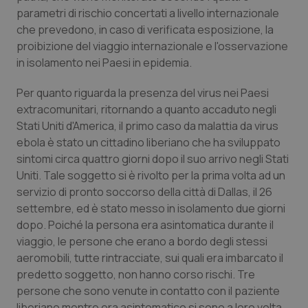
parametri di rischio concertati a livello internazionale
che prevedono, in caso di verificata esposizione, la
proibizione del viaggio internazionale e l'osservazione
in isolamento nei Paesi in epidemia.
Per quanto riguarda la presenza del virus nei Paesi
extracomunitari, ritornando a quanto accaduto negli
Stati Uniti d'America, il primo caso da malattia da virus
tracking-sites-ironfish-
www.quotidianosanita.it
4
ebola è stato un cittadino liberiano che ha sviluppato
tracking-enable
settim
2 gior
sintomi circa quattro giorni dopo il suo arrivo negli Stati
Uniti. Tale soggetto si è rivolto per la prima volta ad un
servizio di pronto soccorso della città di Dallas, il 26
settembre, ed è stato messo in isolamento due giorni
tracking-sites-ironfish-
www.quotidianosanita.it
4
dopo. Poiché la persona era asintomatica durante il
session-id
settim
2 gior
viaggio, le persone che erano a bordo degli stessi
aeromobili, tutte rintracciate, sui quali era imbarcato il
predetto soggetto, non hanno corso rischi. Tre
persone che sono venute in contatto con il paziente
_ga
1 anno
Google LLC
mes
.quotidianosanita.it
liberiano mentre era asintomatico si sono a loro volta