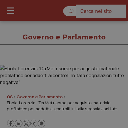
Venerdì 7 Agosto 2026
Governo e Parlamento
Governo e Parlamento
Cronache
Governo e Parlamento
QS
»
Governo e Parlamento
»
Ebola. Lorenzin: “Da Mef risorse per acquisto materiale
profilattico per addetti ai controlli. In Italia segnalazioni tutte
Regioni e Asl
negative”
Lavoro e Professioni