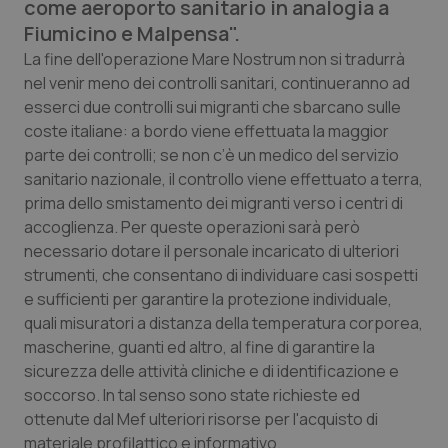
come aeroporto sanitario in analogia a
Calabria
Asma & BPCO
Fiumicino e Malpensa".
La fine dell'operazione Mare Nostrum non si tradurrà
Campania
Car-T
nel venir meno dei controlli sanitari, continueranno ad
esserci due controlli sui migranti che sbarcano sulle
Emilia-Romagna
Colesterolo & coronaropatie
coste italiane: a bordo viene effettuata la maggior
parte dei controlli; se non c’è un medico del servizio
Friuli Venezia Giulia
Dermatite Atopica
sanitario nazionale, il controllo viene effettuato a terra,
prima dello smistamento dei migranti verso i centri di
Lazio
Diabete & glucometri
accoglienza. Per queste operazioni sarà però
necessario dotare il personale incaricato di ulteriori
Liguria
Disturbi dell’umore
strumenti, che consentano di individuare casi sospetti
e sufficienti per garantire la protezione individuale,
quali misuratori a distanza della temperatura corporea,
Lombardia
Dolore
mascherine, guanti ed altro, al fine di garantire la
sicurezza delle attività cliniche e di identificazione e
Marche
Donna & Salute
soccorso. In tal senso sono state richieste ed
ottenute dal Mef ulteriori risorse per l'acquisto di
Molise
Epatiti
materiale profilattico e informativo.