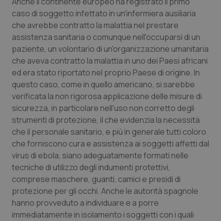
Anche il continente europeo ha registrato il primo
caso di soggetto infettato in un'infermiera ausiliaria
PHPSESSID
Sessio
PHP.net
www.quotidianosanita.it
che avrebbe contratto la malattia nel prestare
assistenza sanitaria o comunque nell'occuparsi di un
paziente, un volontario di un'organizzazione umanitaria
che aveva contratto la malattia in uno dei Paesi africani
ed era stato riportato nel proprio Paese di origine. In
questo caso, come in quello americano, si sarebbe
verificata la non rigorosa applicazione delle misure di
sicurezza, in particolare nell'uso non corretto degli
strumenti di protezione, il che evidenzia la necessità
che il personale sanitario, e più in generale tutti coloro
che forniscono cura e assistenza ai soggetti affetti dal
virus di ebola, siano adeguatamente formati nelle
tecniche di utilizzo degli indumenti protettivi,
comprese maschere, guanti, camici e presidi di
protezione per gli occhi. Anche le autorità spagnole
_ga_KM60CM4NPH
.quotidianosanita.it
1 anno
hanno provveduto a individuare e a porre
mes
immediatamente in isolamento i soggetti con i quali