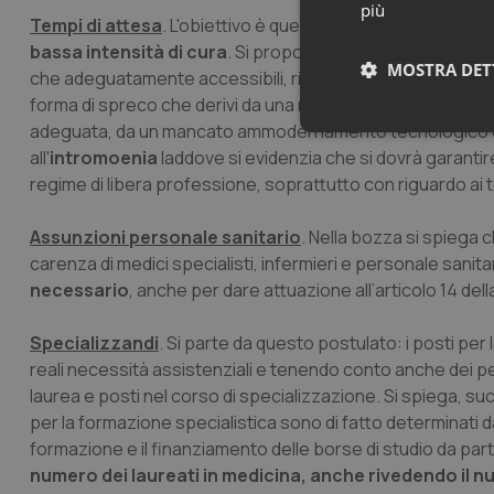
più
Tempi di attesa
. L'obiettivo è quello di ridurre i tempi di 
bassa intensità di cura
. Si propone quindi di
delineare p
MOSTRA DET
che adeguatamente accessibili, riordinare il sistema di acce
forma di spreco che derivi da una non appropriata organiz
adeguata, da un mancato ammodernamento tecnologico e di
Neces
all'
intromoenia
laddove si evidenzia che si dovrà garantire 
regime di libera professione, soprattutto con riguardo ai t
Assunzioni personale sanitario
. Nella bozza si spiega 
carenza di medici specialisti, infermieri e personale sanit
necessario
, anche per dare attuazione all’articolo 14 del
I cookie necessari con
Specializzandi
. Si parte da questo postulato: i posti pe
e l'accesso alle aree 
reali necessità assistenziali e tenendo conto anche dei p
Nome
laurea e posti nel corso di specializzazione. Si spiega,
VISITOR_PRIVACY_
per la formazione specialistica sono di fatto determinati da
formazione e il finanziamento delle borse di studio da pa
numero dei laureati in medicina, anche rivedendo il 