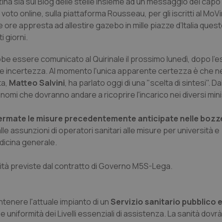
ina sia sul Blog delle stelle insieme ad un messaggio del capo 
l voto online, sulla piattaforma Rousseau, per gli iscritti al Mo
te ore appresta ad allestire gazebo in mille piazze d’Italia que
i giorni.
 essere comunicato al Quirinale il prossimo lunedì, dopo l'es
nde incertezza. Al momento l'unica apparente certezza è che n
ta,
Matteo Salvini
, ha parlato oggi di una "scelta di sintesi". Da
omi che dovranno andare a ricoprire l'incarico nei diversi mini
fermate le misure precedentemente anticipate nelle bozz
dalle assunzioni di operatori sanitari alle misure per università e
edicina generale.
sanità previste dal contratto di Governo M5S-Lega.
antenere l'attuale impianto di un
Servizio sanitario pubblico 
 uniformità dei Livelli essenziali di assistenza. La sanità dovr