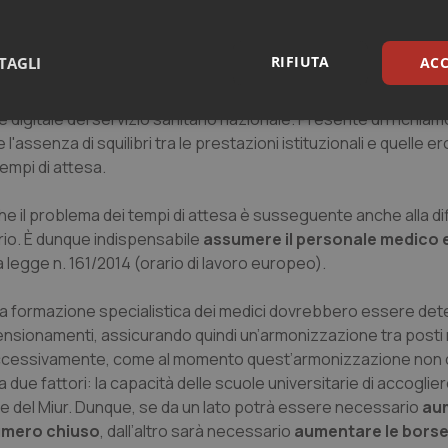
attesa al Pronto soccorso attraverso l’
implementazione di stru
ercorsi di assistenza e di cura personalizzati
e vicini al ci
RIFIUTA
TAGLI
ACC
sso alle prestazioni nell’ottica di ridurne i tempi di attesa, el
zazione dei servizi e dell’assistenza e da una governance san
gitale del servizio sanitario nazionale. Presente un richia
sari
Statistici
Mar
l'assenza di squilibri tra le prestazioni istituzionali e quelle e
empi di attesa.
che il problema dei tempi di attesa è susseguente anche alla di
ario. È dunque indispensabile
assumere il personale medico e
la legge n. 161/2014 (orario di lavoro europeo).
Necessari
Statistici
Marketing
tribuiscono a rendere fruibile il sito web abilitandone funzionalità di base quali la nav
r la formazione specialistica dei medici dovrebbero essere dete
protette del sito. Il sito web non è in grado di funzionare correttamente senza questi coo
ensionamenti, assicurando quindi un’armonizzazione tra posti n
Fornitore
/
Dominio
Scadenza
Descrizione
 successivamente, come al momento quest’armonizzazione non c’
METADATA
5 mesi 4
Questo cookie viene utilizzato p
YouTube
 due fattori: la capacità delle scuole universitarie di accoglier
settimane
scelte di consenso e privacy dell'
.youtube.com
rte del Miur. Dunque, se da un lato potrà essere necessario
interazione con il sito. Registra i
aum
del visitatore riguardo a varie pol
numero chiuso
, dall’altro sarà necessario
aumentare le borse 
impostazioni sulla privacy, garan
preferenze siano onorate nelle se