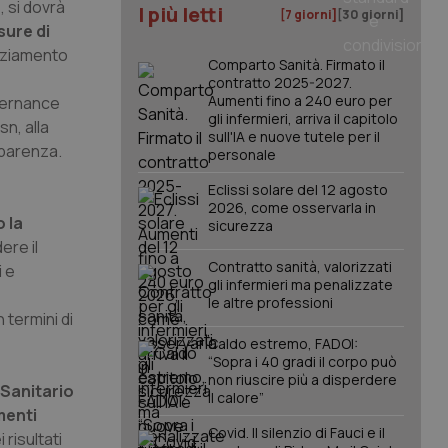
, si dovrà
I più letti
[7 giorni]
[30 giorni]
sure di
anziamento
Comparto Sanità. Firmato il
contratto 2025-2027.
Aumenti fino a 240 euro per
overnance
gli infermieri, arriva il capitolo
sn, alla
sull'IA e nuove tutele per il
sparenza.
personale
Eclissi solare del 12 agosto
2026, come osservarla in
 la
sicurezza
ere il
Contratto sanità, valorizzati
i e
gli infermieri ma penalizzate
le altre professioni
 termini di
Caldo estremo, FADOI:
“Sopra i 40 gradi il corpo può
non riuscire più a disperdere
 Sanitario
il calore”
enti
Covid. Il silenzio di Fauci e il
risultati