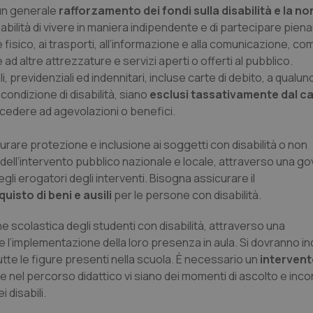
buon esempio è mantenere uno s
un generale
rafforzamento dei fondi sulla disabilità e la no
un utente tra le pagine.
sabilità di vivere in maniera indipendente e di partecipare pie
.quotidianosanita.it
1 anno 1
Questo cookie viene utilizzato d
e fisico, ai trasporti, all’informazione e alla comunicazione, com
mese
per mantenere lo stato della ses
ad altre attrezzature e servizi aperti o offerti al pubblico.
, previdenziali ed indennitari, incluse carte di debito, a qualun
condizione di disabilità, siano
esclusi tassativamente dal c
Fornitore
Fornitore
/
/
Dominio
Scadenza
Descrizione
Scadenza
Descrizione
Dominio
ccedere ad agevolazioni o benefici.
E
5 mesi 4
Questo cookie è impostato da Youtube per
Google LLC
settimane
delle preferenze dell'utente per i video d
.youtube.com
.quotidianosanita.it
1 anno 1
Questo cookie viene utilizzato da Google Analy
nei siti; può anche determinare se il visita
mese
lo stato della sessione.
urare protezione e inclusione ai soggetti con disabilità o non
utilizzando la nuova o la vecchia versione d
Youtube.
dell’intervento pubblico nazionale e locale, attraverso una 
.youtube.com
5 mesi 4
Questo cookie è impostato da Youtube per
gli erogatori degli interventi. Bisogna assicurare il
settimane
delle preferenze dell'utente per i video d
uisto di beni e ausili
per le persone con disabilità.
nei siti; può anche determinare se il visita
utilizzando la nuova o la vecchia versione d
Youtube.
e scolastica degli studenti con disabilità, attraverso una
Sessione
Questo cookie è impostato da YouTube per
Google LLC
e l’implementazione della loro presenza in aula. Si dovranno in
delle visualizzazioni dei video incorporati.
.youtube.com
utte le figure presenti nella scuola. È necessario un
intervent
.youtube.com
5 mesi 4
Questo cookie è impostato da YouTube pe
he nel percorso didattico vi siano dei momenti di ascolto e inco
settimane
dell'autenticazione e della personalizzazi
utente
 disabili.
www.quotidianosanita.it
4
Questo cookie è impostato dall'applicazion