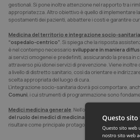
gestionali. Si pone inoltre attenzione nel rapporto tra i rimbo
appropriatezza. Altro obiettivo è quello di implementare la 
spostamenti dei pazienti, abbattere i costi e garantire cure
Medicina del territorio e integrazione socio-sanitari
“ospedalo-centrico”
. Si spiega che la risposta assiste
è nel contempo necessario
sviluppare in maniera diffusa 
ai servizi omogenei e predefiniti, assicurando la presa in
attraverso più idonei servizi di prevenzione. Viene inoltre
a livello di distretto sanitario, così da orientare e indirizzare
scelta appropriata del luogo di cura.
L’integrazione socio-sanitaria dovrà poi comportare, anch
Comuni
, i cui strumenti di programmazione sono fondame
Medici medicina generale
. Nell’ottica di garantire un ef
Questo sito 
del ruolo dei medici di medicina generale
. "Rafforzere
risultare come principale protagonista della filiera di cura 
Questo sito web ut
nostro sito web ac