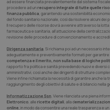
ad essere finanziata prevalentemente dal sistema fiscal
procedere ad un
recupero integrale di tutte quelle ris
finanza pubblica
, garantendo una sostenibilità economica 
del fondo sanitario nazionale, così da risolvere alcuni dei p
Il recupero delle risorse dovrà avvenire attraverso la lotta 
farmaceutica e sanitaria, all’attuazione della centralizzazio
revisione delle procedure di convenzionamento e accredita
Dirigenza sanitaria
. Si richiama poi ad un necessario inte
adeguatamente e preventivamente formati per garantire la 
competenza e il merito, non sulla base di logiche polit
rapporto fra politica e sanità prevedendo nuovi e diversi crit
amministrativi, così anche dei dirigenti di strutture comple
Viene infine richiamata la necessità di garantire anche la tr
raggiungimento degli obiettivi di salute e di bilancio nella 
Informatizzazione Ssn
. Viene rilanciata una piena info
Elettronico
, alle
ricette digitali
, alla d
ematerializzazione
online
, in modo da consentire una reale trasparenza e un ef