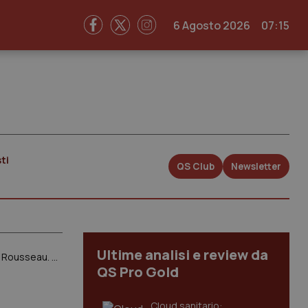
6 Agosto 2026
07:15
ti
QS Club
Newsletter
Ultime analisi e review da
Ecco il contratto definitivo del “Governo di cambiamento” tra M5S e Lega. Oggi il voto sulla piattaforma Rousseau. Pronti per il weekend 1.000 gazebo della Lega
QS Pro Gold
Cloud sanitario: