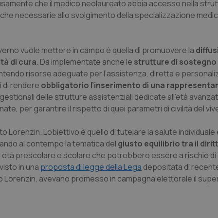
iffusamente che il medico neolaureato abbia accesso nella stru
nt
5 mesi 3
Questo cookie viene utilizzato da
atiche necessarie allo svolgimento della specializzazione medi
CookieScript
settimane
Script.com per ricordare le pref
www.quotidianosanita.it
sui cookie dei visitatori. È neces
dei cookie di Cookie-Script.com 
correttamente.
governo vuole mettere in campo è quella di promuovere la
diffu
ish-
www.quotidianosanita.it
4
Questo cookie è impostato dall'a
tà di cura
. Da implementate anche le
strutture di sostegno 
settimane
abilitare il sistema di tracking a
2 giorni
tendo risorse adeguate per l’assistenza, diretta e personaliz
ish-
www.quotidianosanita.it
4
Questo cookie è impostato dall'a
i di rendere
obbligatorio l’inserimento di una rappresenta
settimane
assegnare un identificatore generi
ici gestionali delle strutture assistenziali dedicate all’età avanza
2 giorni
e, per garantire il rispetto di quei parametri di civilità del viv
1 anno 1
Questo nome di cookie è associa
Google LLC
mese
Universal Analytics, che è un a
.quotidianosanita.it
significativo del servizio di ana
Lorenzin. L’obiettivo è quello di tutelare la salute individuale e
utilizzato da Google. Questo cook
per distinguere utenti unici as
tando al contempo la tematica del
giusto equilibrio tra il dirit
generato in modo casuale come i
cliente. È incluso in ogni richiest
 in età prescolare e scolare che potrebbero essere a rischio d
sito e utilizzato per calcolare i dat
sessioni e campagne per i rapporti 
visto in una
proposta di legge della Lega
depositata di recente
eto Lorenzin, avevano promesso in campagna elettorale il sup
Sessione
Cookie generato da applicazioni 
PHP.net
linguaggio PHP. Si tratta di un id
www.quotidianosanita.it
generico utilizzato per mantenere 
sessione utente. Normalmente 
generato in modo casuale, il mod
utilizzato può essere specifico pe