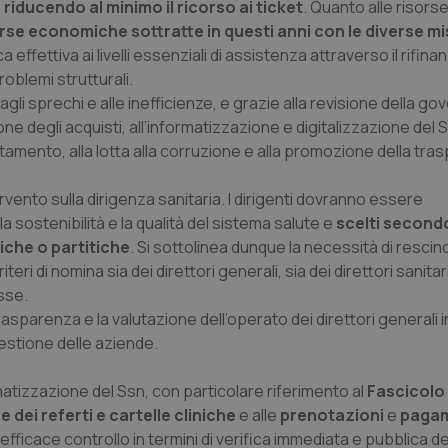
e
riducendo al minimo il ricorso ai ticket
. Quanto alle risorse
orse economiche sottratte in questi anni con le diverse mi
effettiva ai livelli essenziali di assistenza attraverso il rifin
roblemi strutturali.
agli sprechi e alle inefficienze, e grazie alla revisione della g
ne degli acquisti, all’informatizzazione e digitalizzazione del S
mento, alla lotta alla corruzione e alla promozione della tra
rvento sulla dirigenza sanitaria. I dirigenti dovranno essere
sostenibilità e la qualità del sistema salute e
scelti secondo
iche o partitiche
. Si sottolinea dunque la necessità di rescind
eri di nomina sia dei direttori generali, sia dei direttori sanitar
sse.
asparenza e la valutazione dell’operato dei direttori generali in
gestione delle aziende.
rmatizzazione del Ssn, con particolare riferimento al
Fascicolo
 dei referti e cartelle cliniche
e alle
prenotazioni
e
pagam
ficace controllo in termini di verifica immediata e pubblica dei 