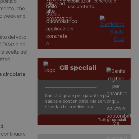
politico
applicazioni concrete e
uso protetto
Vimento, che
sto week end,
ito del voto
é Di Maio né
lla scelta del
steri.
Gli speciali
e circolate
Sanità digitale per garantire più
salute e sostenibilità. Ma servono
standard e condivisione
Tutti gli speciali
ed
à continuare