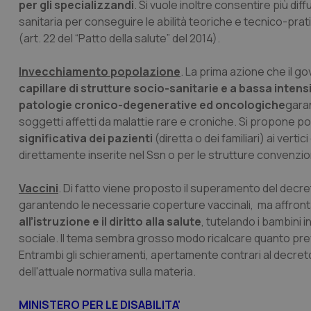
per gli specializzandi
. Si vuole inoltre consentire più d
CookieScriptConse
sanitaria per conseguire le abilità teoriche e tecnico-pr
(art. 22 del “Patto della salute” del 2014).
Invecchiamento popolazione
. La prima azione che il 
tracking-sites-ironf
capillare di strutture socio-sanitarie e a bassa intensi
tracking-enable
patologie cronico-degenerative ed oncologiche
garan
tracking-sites-ironf
soggetti affetti da malattie rare e croniche. Si propone po
session-id
significativa dei pazienti
(diretta o dei familiari) ai vert
direttamente inserite nel Ssn o per le strutture convenzionat
_ga
Vaccini
. Di fatto viene proposto il superamento del decreto 
garantendo le necessarie coperture vaccinali, ma affron
all’istruzione e il diritto alla salute
, tutelando i bambini
sociale. Il tema sembra grosso modo ricalcare quanto pre
Entrambi gli schieramenti, apertamente contrari al decr
PHPSESSID
dell'attuale normativa sulla materia.
MINISTERO PER LE DISABILITA'