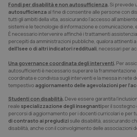
Fondi per disabilità e non autosufficienza
.
Si prevede 
autosufficienza
al fine di consentire alle persone con di
_ga_KM60CM4NPH
tutti gli ambiti della vita, assicurando l’accesso all’ambient
sistemi e le tecnologie di informazione e comunicazione, e 
È necessario intervenire affinché i trattamenti assistenziali
percepiti da amministrazioni pubbliche, qualora attinenti a 
Nome
Nome
dell’Isee o di altri indicatori reddituali
, necessari per a
VISITOR_INFO1_LIV
_ga_0VMQEQKQ1N
Una governance coordinata degli interventi
.
Per assic
autosufficienti è necessario superare la frammentazione 
__Secure-YNID
coordinata e condivisa sugli interventi e la messa in rete de
tempestivo
aggiornamento delle agevolazioni per l’acq
Studenti con disabilità
.
Deve essere garantita l’inclusion
YSC
reale
specializzazione degli insegnanti
per il sostegno 
percorsi di aggiornamento per i docenti curricolari e per t
__Secure-
di contrasto ai pregiudizi
sulle disabilità, assicurando c
ROLLOUT_TOKEN
disabilità, anche con il coinvolgimento delle associazioni dei
tracking-sites-