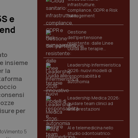
infrastrutture,
compliance, GDPR e Risk
management
5S e
kend
Gestione
dell'Ipertensione
resistente: dalle Linee
Guida alle terapie
ato
innovative
le insieme
Leadership Infermieristica
r la
2026: nuovi modelli di
responsabilità e
ttaforma
autonomia
roccio
 consensi
Leadership Medica 2026:
 bozze
guidare team clinici ad
alte prestazioni
misure per
AI e telemedicina nello
 MoVimento 5
studio odontoiatrico: