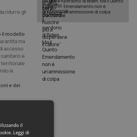
perdono di Biden. Ma il Quinto
Emendamento non è
a ridurre gli
un’ammissione di colpa
il modello
garantita ma
 di accesso
-sanitario e
territoriale
endo la
oni e dei
evisione
 che deve
ilizzando il
cookie.
Leggi di