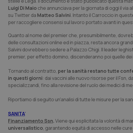
stelle e Lega. Il documento è stato pubblicato questa matt
Luigi Di Maio
che annunciava per la giornata di oggi il via a
su
Twitter
da
Matteo Salvini
. Intanto il Carroccio in ques
per raccogliere consensi sul lavoro portato avanti in quest
Quanto al nome del premier che, presumibilmente, dovrebbe
delle consultazioni online ed in piazza, resta ancora gra
Salvini dovrebbero sedere a Palazzo Chigi. Il leader leghis
premier, per effetto domino, discenderanno poi quelle dei n
Tornando al contratto,
per la sanità restano tutte con
in questi giorni
: dai vaccini alle nuovo risorse per il Fsn, 
specializzandi, fino alla revisione del ruolo dei medici di m
Riportiamo di seguito un'analisi di tutte le misure per la 
SANITA
'
Finanziamento Ssn
.
Viene qui esplicitata la volontà di m
universalistico
, garantendo equità di accesso nelle cure e