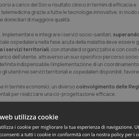
rsi a carico del Ssn e risultato clinico in termini di efficacia e
telemedicina grazie a tutte le tecnologie innovative, in modo d
 domiciliari di maggiore qualità.
a
. Implementare e integrare i servizi socio-sanitari,
superando 
nziale ospedaliera nella fase acuta della malattia deve essere 
i servizi territoriali
, con standard organizzativi e con costi
 carico dell’utente, attraverso un suo specifico percorso socio
 definita indispensabile l’implementazione di un coordinamento 
 gli utenti nei servizi territoriali e ospedalieri disponibili, favor
e in termini economici, un diverso
coinvolgimento delle Regi
ntali per realizzare una co-progettazione efficace.
ficace e capillare sostegno ai servizi territoriali si propone una
r
web utilizza cookie
mo e implementeremo il ruolo del medico di medicina generale
del malato", si legge poi nel contratto.
ilizza i cookie per migliorare la tua esperienza di navigazione. Ut
consenti a tutti i cookie in conformità con la nostra policy per i 