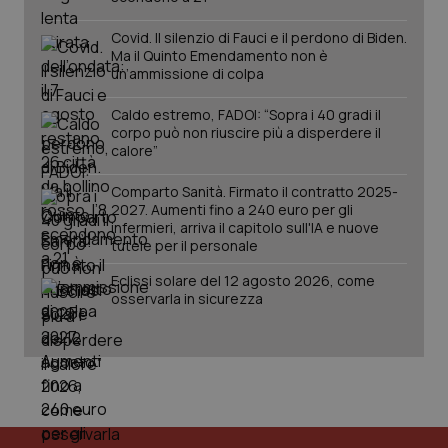
2 gior
Covid. Il silenzio di Fauci e il perdono di Biden.
Ma il Quinto Emendamento non è
un’ammissione di colpa
tracking-sites-ironfish-
www.quotidianosanita.it
4
session-id
settim
Caldo estremo, FADOI: “Sopra i 40 gradi il
2 gior
corpo può non riuscire più a disperdere il
calore”
Comparto Sanità. Firmato il contratto 2025-
_ga
1 anno
Google LLC
2027. Aumenti fino a 240 euro per gli
mes
.quotidianosanita.it
infermieri, arriva il capitolo sull'IA e nuove
tutele per il personale
Eclissi solare del 12 agosto 2026, come
osservarla in sicurezza