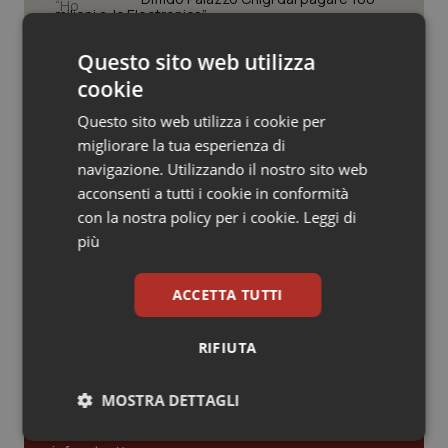
Valle D’Aosta
Oncodermatologia
milioni a Jc Electronics”
Veneto
Oncoematologia
Questo sito web utilizza
Decreto Pnrr. Ok definitivo del Senato:
via libera al nuovo Policlinico Umberto
cookie
I e proroga antincendio per gli
Oncologia & Nutrizione
ospedali
Questo sito web utilizza i cookie per
migliorare la tua esperienza di
Psoriasi & pelle
Sanità integrativa. Le opposizioni
navigazione. Utilizzando il nostro sito web
presentano la loro proposta di
risoluzione. Zaffini (FdI): “Rinviare per
acconsenti a tutti i cookie in conformità
trovare convergenza”
Quotidiano Cardiologia
con la nostra policy per i cookie.
Leggi di
più
Quotidiano Chirurgia
ACCETTA TUTTI
Quotidiano Oncologia
Ultime analisi e review da QS Pro
Gold
RIFIUTA
Quotidiano Pediatria
Cloud sanitario: infrastrutture,
MOSTRA DETTAGLI
Rene & patologie urogenitali
compliance, GDPR e Risk management
Necessari
Statistici
Marketing