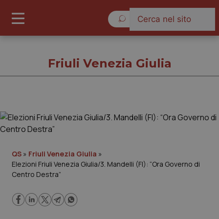
Venerdì 7 Agosto 2026
Friuli Venezia Giulia
Friuli Venezia Giulia
Cronache
QS
»
Friuli Venezia Giulia
»
Elezioni Friuli Venezia Giulia/3. Mandelli (FI): “Ora Governo di
Governo e Parlamento
Centro Destra”
Regioni e Asl
Lavoro e Professioni