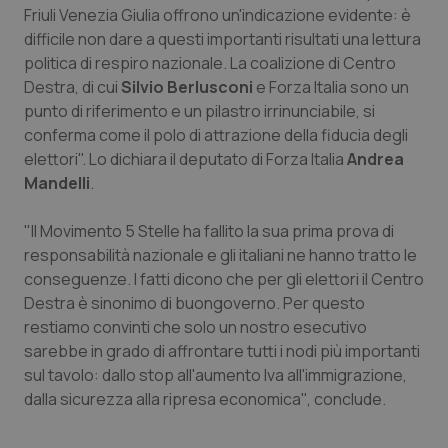
Calabria
Asma & BPCO
Friuli Venezia Giulia offrono un'indicazione evidente: è
difficile non dare a questi importanti risultati una lettura
politica di respiro nazionale. La coalizione di Centro
Campania
Car-T
Destra, di cui
Silvio Berlusconi
e Forza Italia sono un
punto di riferimento e un pilastro irrinunciabile, si
Emilia-Romagna
Colesterolo & coronaropatie
conferma come il polo di attrazione della fiducia degli
elettori". Lo dichiara il deputato di Forza Italia
Andrea
Friuli Venezia Giulia
Dermatite Atopica
Mandelli
.
Lazio
Diabete & glucometri
"Il Movimento 5 Stelle ha fallito la sua prima prova di
responsabilità nazionale e gli italiani ne hanno tratto le
Liguria
Disturbi dell’umore
conseguenze. I fatti dicono che per gli elettori il Centro
Destra è sinonimo di buongoverno. Per questo
Lombardia
Dolore
restiamo convinti che solo un nostro esecutivo
sarebbe in grado di affrontare tutti i nodi più importanti
sul tavolo: dallo stop all'aumento Iva all'immigrazione,
Marche
Donna & Salute
dalla sicurezza alla ripresa economica'', conclude.
Molise
Epatiti