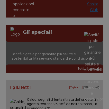
Gli speciali
CookieScriptConsent
5 mesi
CookieScript
settim
www.quotidianosanita.it
Sanità digitale per garantire più salute e
sostenibilità. Ma servono standard e condivisione
Tutti gli speciali
I più letti
[7 giorni]
[30 giorni]
Caldo, segnali di lenta ritirata dell'ondata: il 7
tracking-sites-ironfish-
www.quotidianosanita.it
4
agosto restano 26 città da bollino rosso, l'8
tracking-enable
settim
scendono a 21