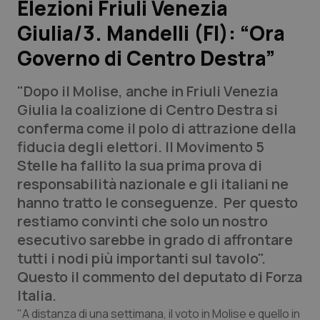
Elezioni Friuli Venezia
Giulia/3. Mandelli (FI): “Ora
Scienza e Farmaci
Governo di Centro Destra”
Studi e Analisi
"Dopo il Molise, anche in Friuli Venezia
Lettere al direttore
Giulia la coalizione di Centro Destra si
conferma come il polo di attrazione della
Edizioni Regionali
fiducia degli elettori. Il Movimento 5
Stelle ha fallito la sua prima prova di
QS Pro
responsabilità nazionale e gli italiani ne
hanno tratto le conseguenze. Per questo
Professionisti Sanitari.AI
restiamo convinti che solo un nostro
esecutivo sarebbe in grado di affrontare
Abruzzo
QS Pro Gold
tutti i nodi più importanti sul tavolo".
Questo il commento del deputato di Forza
QS Club
Newsletter
Basilicata
Artrite & artrosi
Italia.
"A distanza di una settimana, il voto in Molise e quello in