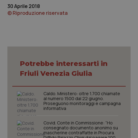
30 Aprile 2018
Piemonte
HIV
© Riproduzione riservata
Provincia Autonoma di Bolzano
Infezioni & Febbre
Provincia Autonoma di Trento
Ipertensione & Scompenso
Puglia
Malattie rare
Potrebbe interessarti in
Friuli Venezia Giulia
Sardegna
Malattia di Crohn & Rettocolite Ulcerosa
Sicilia
Neuroscienze & patologie neurodegenerative
Caldo. Ministero: oltre 1.700 chiamate
al numero 1500 dal 22 giugno.
Proseguono monitoraggi e campagna
Toscana
Obesità
informativa
Umbria
Oftalmologia
Covid. Conte in Commissione: “Ho
consegnato documento anonimo su
mascherine contraffatte in Procura.
Diffido Palazzo Chigi dal pagare 100