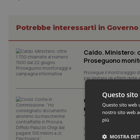
Potrebbe interessarti in Govern
Caldo. Ministero: 
Proseguono monit
Prosegue il monitoraggio de
per limitare gli effetti dell
Questo sito 
Covid. Conte in 
Questo sito web ut
mascherine contraf
nostro sito web ac
100 milioni a Jc El
più
Giuseppe Conte si è presen
una carta in più. E non una
MOSTRA DET