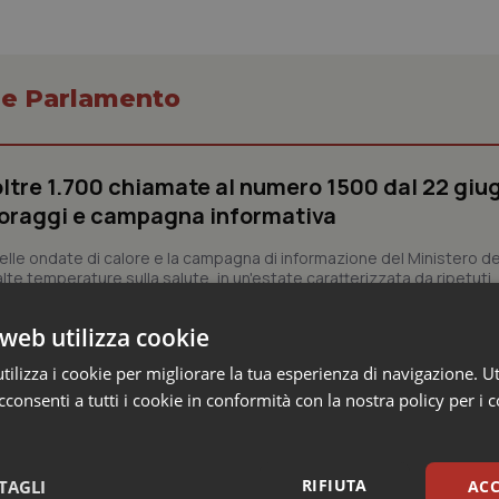
o e Parlamento
oltre 1.700 chiamate al numero 1500 dal 22 giu
oraggi e campagna informativa
lle ondate di calore e la campagna di informazione del Ministero de
e alte temperature sulla salute, in un'estate caratterizzata da ripetuti..
web utilizza cookie
Commissione: “Ho consegnato documento anon
ilizza i cookie per migliorare la tua esperienza di navigazione. Ut
fatte in Procura. Diffido Palazzo Chigi dal pa
consenti a tutti i cookie in conformità con la nostra policy per i 
ectronics”
tato oggi davanti alla Commissione parlamentare d'inchiesta sul C
 qualunque. Ha depositato un documento di dieci pagine, ricevuto...
RIFIUTA
TAGLI
ACC