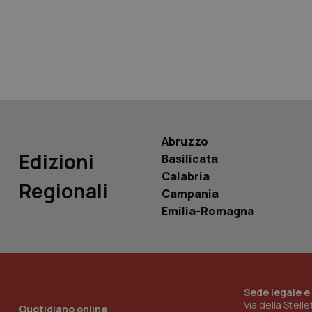
tracking-sites-ironf
tracking-enable
tracking-sites-ironf
session-id
_ga
Abruzzo
Edizioni
Basilicata
Calabria
Regionali
Campania
PHPSESSID
Emilia-Romagna
Sede legale e
_ga_KM60CM4NPH
Via della Stell
Quotidiano online