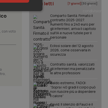
I più letti
[7 giorni]
[30 giorni]
keting
ico
Comparto Sanità. Firmato il
contratto 2025-2027.
Aumenti fino a 240 euro per
gli infermieri, arriva il capitolo
o, con voto
sull'IA e nuove tutele per il
personale
Eclissi solare del 12 agosto
2026, come osservarla in
sicurezza
igazione sulle pagine
kie.
Contratto sanità, valorizzati
gli infermieri ma penalizzate
no
le altre professioni
er memorizzare le
tro,
utente per la loro
 dati sul consenso
Caldo estremo, FADOI:
itiche e
tendo che le loro
“Sopra i 40 gradi il corpo può
ssioni future.
non riuscire più a disperdere
il calore”
l servizio Cookie-
erenze di consenso
sario che il banner
Covid. Il silenzio di Fauci e il
funzioni