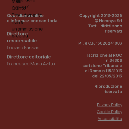
viene
settimane
imp
.youtube.com
utilizzato
You
da Google
ten
Analytics
pre
Quotidiano online
Copyright 2013-2026
per
del
d'informazione sanitaria
© Homnya Srl
mantener
vid
lo stato
inco
Tutti i diritti sono
della
può
riservati
sessione.
Direttore
det
vis
responsabile
web
P.I. e C.F. 13026241003
uti
Luciano Fassari
nuo
ver
Iscrizione al ROC
Direttore editoriale
dell
n.34308
You
Francesco Maria Avitto
Iscrizione Tribunale
__Secure-YNID
.youtube.com
5 mesi 4
Que
di Roma n.115/2013
settimane
imp
del 22/05/2013
You
ten
Riproduzione
pre
del
riservata
vid
inco
può
Privacy Policy
det
vis
Cookie Policy
web
Accessibilità
uti
nuo
ver