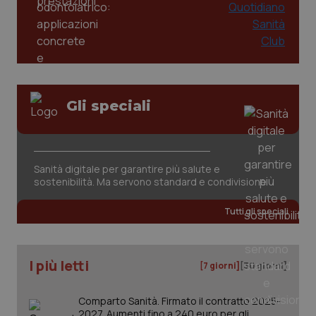
Gli speciali
Sanità digitale per garantire più salute e
sostenibilità. Ma servono standard e condivisione
PHPSESSID
Sessio
PHP.net
www.quotidianosanita.it
Tutti gli speciali
I più letti
[7 giorni]
[30 giorni]
Comparto Sanità. Firmato il contratto 2025-
2027. Aumenti fino a 240 euro per gli