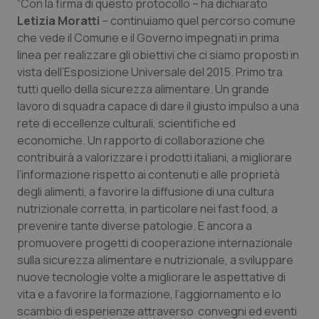
“Con la firma di questo protocollo – ha dichiarato
Salute orale & impianti
Letizia Moratti
– continuiamo quel percorso comune
che vede il Comune e il Governo impegnati in prima
Sangue & coagulazione
linea per realizzare gli obiettivi che ci siamo proposti in
vista dell’Esposizione Universale del 2015. Primo tra
tutti quello della sicurezza alimentare. Un grande
Tiroide
lavoro di squadra capace di dare il giusto impulso a una
rete di eccellenze culturali, scientifiche ed
Tumore al seno
economiche. Un rapporto di collaborazione che
contribuirà a valorizzare i prodotti italiani, a migliorare
Tumore ovarico
l’informazione rispetto ai contenuti e alle proprietà
degli alimenti, a favorire la diffusione di una cultura
Tumori del Polmone & Testa Collo
nutrizionale corretta, in particolare nei fast food, a
prevenire tante diverse patologie. E ancora a
Tumori gastrointestinali
promuovere progetti di cooperazione internazionale
sulla sicurezza alimentare e nutrizionale, a sviluppare
Ulcera & Reflusso
nuove tecnologie volte a migliorare le aspettative di
vita e a favorire la formazione, l’aggiornamento e lo
scambio di esperienze attraverso convegni ed eventi
Vaccini