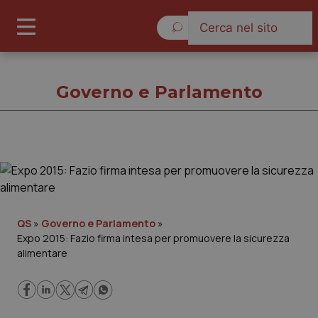
Venerdì 7 Agosto 2026
Governo e Parlamento
Governo e Parlamento
Cronache
QS
»
Governo e Parlamento
»
Expo 2015: Fazio firma intesa per promuovere la sicurezza
Governo e Parlamento
alimentare
Regioni e Asl
Lavoro e Professioni