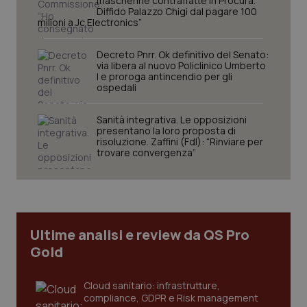
mascherine contraffatte in Procura.
Diffido Palazzo Chigi dal pagare 100
milioni a Jc Electronics”
Decreto Pnrr. Ok definitivo del Senato:
via libera al nuovo Policlinico Umberto
I e proroga antincendio per gli
ospedali
Sanità integrativa. Le opposizioni
CookieScriptConsent
5 mesi
CookieScript
presentano la loro proposta di
settim
www.quotidianosanita.it
risoluzione. Zaffini (FdI): “Rinviare per
trovare convergenza”
Ultime analisi e review da QS Pro
Gold
Cloud sanitario: infrastrutture,
tracking-sites-ironfish-
www.quotidianosanita.it
4
compliance, GDPR e Risk management
tracking-enable
settim