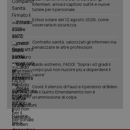
infermieri, arriva il capitolo sull'IA e nuove
tutele per il personale
Eclissi solare del 12 agosto 2026, come
osservarla in sicurezza
Contratto sanità, valorizzati gli infermieri ma
penalizzate le altre professioni
_ga_KM60CM4NPH
.quotidianosanita.it
1 anno
mes
Caldo estremo, FADOI: “Sopra i 40 gradi il
corpo può non riuscire più a disperdere il
calore”
Covid. Il silenzio di Fauci e il perdono di Biden.
Ma il Quinto Emendamento non è
un’ammissione di colpa
Fornitore
/
Nome
Scadenza
Descrizion
Dominio
Nome
Fornitore
/
Dominio
Scadenza
Des
_ga_0VMQEQKQ1N
.quotidianosanita.it
1 anno 1
Questo
mese
cookie
VISITOR_INFO1_LIVE
5 mesi 4
Que
Google LLC