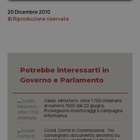
Necessari
Statistici
Marketing
20 Dicembre 2010
© Riproduzione riservata
Necessari
Statistici
Marketing
I cookie necessari contribuiscono a rendere fruibile il
sito web abilitandone funzionalità di base quali la
navigazione sulle pagine e l'accesso alle aree
Potrebbe interessarti in
protette del sito. Il sito web non è in grado di
funzionare correttamente senza questi cookie.
Governo e Parlamento
Nome
Fornitore
/
Dominio
Scaden
VISITOR_PRIVACY_METADATA
5 mesi
YouTube
settim
.youtube.com
Caldo. Ministero: oltre 1.700 chiamate
al numero 1500 dal 22 giugno.
Proseguono monitoraggi e campagna
informativa
Covid. Conte in Commissione: “Ho
consegnato documento anonimo su