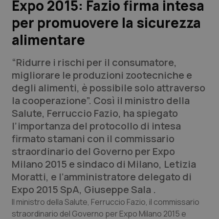
Expo 2015: Fazio firma intesa
per promuovere la sicurezza
Scienza e Farmaci
alimentare
Studi e Analisi
“Ridurre i rischi per il consumatore,
Lettere al direttore
migliorare le produzioni zootecniche e
degli alimenti, è possibile solo attraverso
Edizioni Regionali
la cooperazione”. Così il ministro della
Salute, Ferruccio Fazio, ha spiegato
QS Pro
l’importanza del protocollo di intesa
firmato stamani con il commissario
Professionisti Sanitari.AI
straordinario del Governo per Expo
Milano 2015 e sindaco di Milano, Letizia
Abruzzo
QS Pro Gold
Moratti, e l’amministratore delegato di
Expo 2015 SpA, Giuseppe Sala .
QS Club
Newsletter
Basilicata
Artrite & artrosi
Il ministro della Salute, Ferruccio Fazio, il commissario
straordinario del Governo per Expo Milano 2015 e