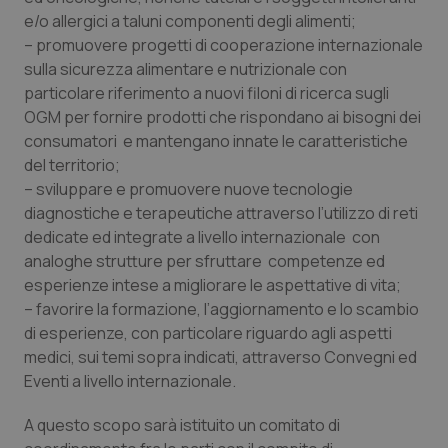
e/o allergici a taluni componenti degli alimenti;
Piemonte
HIV
– promuovere progetti di cooperazione internazionale
sulla sicurezza alimentare e nutrizionale con
Provincia Autonoma di Bolzano
Infezioni & Febbre
particolare riferimento a nuovi filoni di ricerca sugli
OGM per fornire prodotti che rispondano ai bisogni dei
Provincia Autonoma di Trento
Ipertensione & Scompenso
consumatori e mantengano innate le caratteristiche
del territorio;
– sviluppare e promuovere nuove tecnologie
Puglia
Malattie rare
diagnostiche e terapeutiche attraverso l’utilizzo di reti
dedicate ed integrate a livello internazionale con
Sardegna
Malattia di Crohn & Rettocolite Ulcerosa
analoghe strutture per sfruttare competenze ed
esperienze intese a migliorare le aspettative di vita;
Sicilia
Neuroscienze & patologie neurodegenerative
– favorire la formazione, l’aggiornamento e lo scambio
di esperienze, con particolare riguardo agli aspetti
Toscana
Obesità
medici, sui temi sopra indicati, attraverso Convegni ed
Eventi a livello internazionale.
Umbria
Oftalmologia
A questo scopo sarà istituito un comitato di