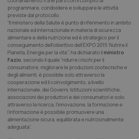
coordinamento fra le parti con il compito di
Valle D’Aosta
Oncodermatologia
programmare, condividere e sviluppare le attività
previste dal protocollo.
Veneto
Oncoematologia
“Il ministero della Salute è punto di riferimento in ambito
nazionale ed internazionale in materia di sicurezza
Oncologia & Nutrizione
alimentare e della nutrizione ed è strategico per il
conseguimento dell’obiettivo dell’EXPO 2015 ‘Nutrire il
Psoriasi & pelle
Pianeta, Energia per la vita’”, ha dichiarato il
ministro
Fazio
, secondo il quale “ridurre i rischi per il
Quotidiano Cardiologia
consumatore, migliorare le produzioni zootecniche e
degli alimenti, è possibile solo attraverso la
Quotidiano Chirurgia
cooperazione ed il coinvolgimento, a livello
internazionale, dei Governi, Istituzioni scientifiche,
associazioni dei produttori e dei consumatori e solo
Quotidiano Oncologia
attraverso la ricerca, l’innovazione, la formazione e
l’informazione è possibile promuovere una
Quotidiano Pediatria
alimentazione sicura, equilibrata e nutrizionalmente
adeguata”.
Rene & patologie urogenitali