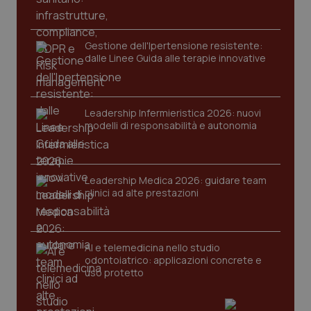
2 gior
Gestione dell'Ipertensione resistente:
dalle Linee Guida alle terapie innovative
tracking-sites-ironfish-
www.quotidianosanita.it
4
session-id
settim
2 gior
Leadership Infermieristica 2026: nuovi
modelli di responsabilità e autonomia
_ga
1 anno
Google LLC
mes
.quotidianosanita.it
Leadership Medica 2026: guidare team
clinici ad alte prestazioni
AI e telemedicina nello studio
odontoiatrico: applicazioni concrete e
uso protetto