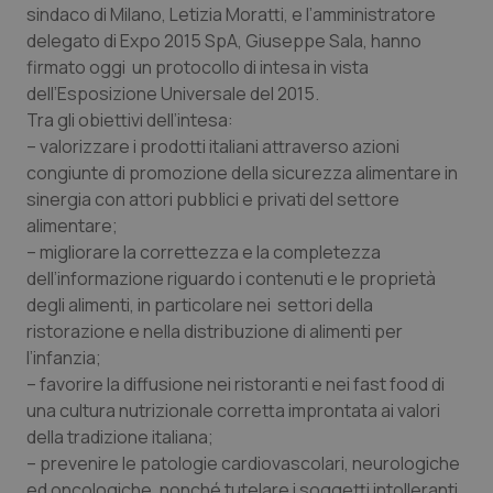
sindaco di Milano, Letizia Moratti, e l’amministratore
Calabria
Asma & BPCO
delegato di Expo 2015 SpA, Giuseppe Sala, hanno
firmato oggi un protocollo di intesa in vista
Campania
Car-T
dell’Esposizione Universale del 2015.
Tra gli obiettivi dell’intesa:
Emilia-Romagna
Colesterolo & coronaropatie
– valorizzare i prodotti italiani attraverso azioni
congiunte di promozione della sicurezza alimentare in
Friuli Venezia Giulia
Dermatite Atopica
sinergia con attori pubblici e privati del settore
alimentare;
Lazio
Diabete & glucometri
– migliorare la correttezza e la completezza
dell’informazione riguardo i contenuti e le proprietà
Liguria
Disturbi dell’umore
degli alimenti, in particolare nei settori della
ristorazione e nella distribuzione di alimenti per
l’infanzia;
Lombardia
Dolore
– favorire la diffusione nei ristoranti e nei fast food di
una cultura nutrizionale corretta improntata ai valori
Marche
Donna & Salute
della tradizione italiana;
– prevenire le patologie cardiovascolari, neurologiche
Molise
Epatiti
ed oncologiche, nonché tutelare i soggetti intolleranti