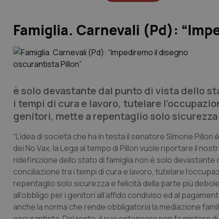
Famiglia. Carnevali (Pd): “Imp
è solo devastante dal punto di vista dello st
i tempi di cura e lavoro, tutelare l’occupazi
genitori, mette a repentaglio solo sicurezza e 
“L’idea di società che ha in testa il senatore Simone Pillon 
dei No Vax, la Lega al tempo di Pillon vuole riportare il nostr
ridefinizione dello stato di famiglia non è solo devastante d
conciliazione tra i tempi di cura e lavoro, tutelare l’occup
repentaglio solo sicurezza e felicità della parte più debole
all’obbligo per i genitori all’affido condiviso ed al pagamento
anche la norma che rende obbligatoria la mediazione familia
oscurantista. Del resto, il suo estensore non fa mistero di sog