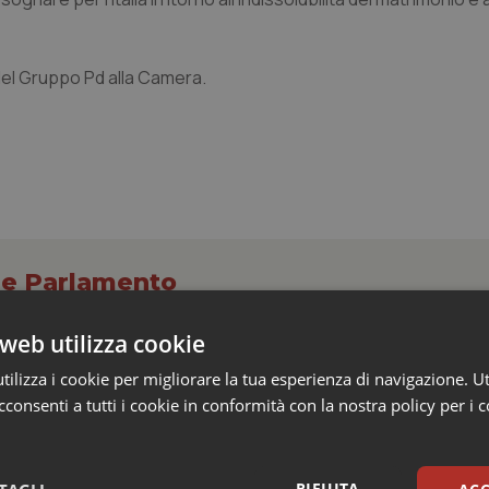
del Gruppo Pd alla Camera.
o e Parlamento
web utilizza cookie
missario per smaltire le scorte Covid, le liste
ilizza i cookie per migliorare la tua esperienza di navigazione. Ut
 Siveas e il controllo sulle agende di prenotaz
consenti a tutti i cookie in conformità con la nostra policy per i 
altano l’aumento delle tariffe ospedaliere e la
isti
RIFIUTA