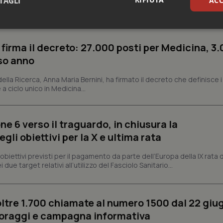
TAGLI
ACC
dato il via libera al Decreto PA nei giorni scorsi, il provvedimento che
nalità della pubblica amministrazione. Tra le norme...
sari
Statistici
Mar
 firma il decreto: 27.000 posti per Medicina, 3.
rso anno
 della Ricerca, Anna Maria Bernini, ha firmato il decreto che definisce i
 a ciclo unico in Medicina...
Necessari
Statistici
Marketing
tribuiscono a rendere fruibile il sito web abilitandone funzionalità di base quali la nav
ne 6 verso il traguardo, in chiusura la
protette del sito. Il sito web non è in grado di funzionare correttamente senza questi coo
li obiettivi per la X e ultima rata
Fornitore
/
Dominio
Scadenza
Descrizione
i obiettivi previsti per il pagamento da parte dell’Europa della IX rata
METADATA
5 mesi 4
Questo cookie viene utilizzato p
YouTube
settimane
scelte di consenso e privacy dell'
.youtube.com
 due target relativi all’utilizzo del Fasciolo Sanitario...
interazione con il sito. Registra i
del visitatore riguardo a varie pol
impostazioni sulla privacy, garan
preferenze siano onorate nelle se
oltre 1.700 chiamate al numero 1500 dal 22 giu
nt
5 mesi 3
Questo cookie viene utilizzato da
CookieScript
settimane
Script.com per ricordare le pref
www.quotidianosanita.it
oraggi e campagna informativa
sui cookie dei visitatori. È neces