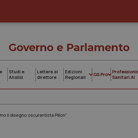
Governo e Parlamento
e
Studi e
Lettere al
Edizioni
Professionis
QS Pro
Analisi
direttore
Regionali
Sanitari.AI
mo il disegno oscurantista Pillon”