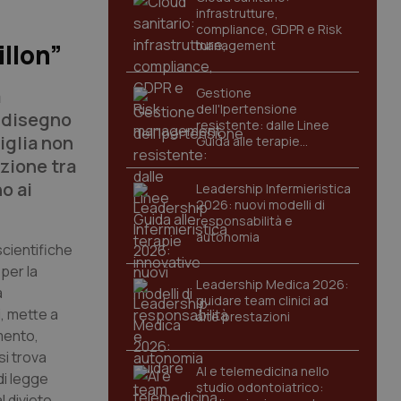
infrastrutture,
compliance, GDPR e Risk
management
illon”
a
Gestione
dell'Ipertensione
o disegno
resistente: dalle Linee
miglia non
Guida alle terapie
innovative
azione tra
o ai
Leadership Infermieristica
2026: nuovi modelli di
responsabilità e
autonomia
scientifiche
 per la
Leadership Medica 2026:
a
guidare team clinici ad
i, mette a
alte prestazioni
imento,
si trova
AI e telemedicina nello
di legge
studio odontoiatrico:
l divieto