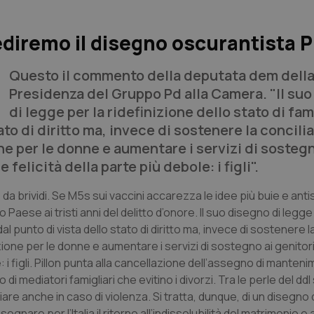
ediremo il disegno oscurantista P
Questo il commento della deputata dem dell
Presidenza del Gruppo Pd alla Camera. "Il su
di legge per la ridefinizione dello stato di fa
ato di diritto ma, invece di sostenere la concili
one per le donne e aumentare i servizi di sostegn
felicità della parte più debole: i figli".
è da brividi. Se M5s sui vaccini accarezza le idee più buie e anti
o Paese ai tristi anni del delitto d’onore. Il suo disegno di legge
al punto di vista dello stato di diritto ma, invece di sostenere l
azione per le donne e aumentare i servizi di sostegno ai genitor
: i figli. Pillon punta alla cancellazione dell’assegno di manten
 di mediatori famigliari che evitino i divorzi. Tra le perle del ddl 
re anche in caso di violenza. Si tratta, dunque, di un disegno 
nare per l’Italia il ritorno all’indissolubilità del matrimonio e a