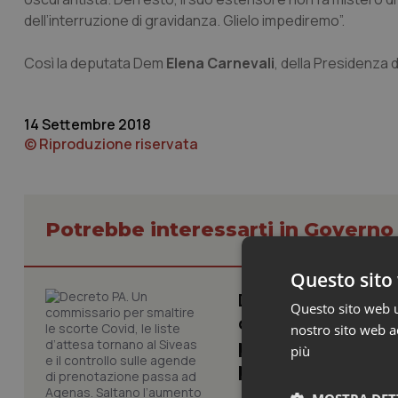
dell’interruzione di gravidanza. Glielo impediremo”.
Così la deputata Dem
Elena Carnevali
, della Presidenza 
14 Settembre 2018
© Riproduzione riservata
Potrebbe interessarti in Govern
Questo sito 
Decreto PA. Un com
Questo sito web ut
d’attesa tornano al
nostro sito web ac
passa ad Agenas. S
più
proroga dei getton