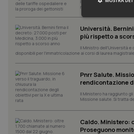
MOSTRA DET
Il Consiglio dei Ministri ha 
misure urgenti per la funzio
Neces
Università. Bernini
più rispetto a sco
Il Ministro dell'Università e
disponibili per l'immatricolazione ai corsi di laurea magistrale
I cookie necessari con
Pnrr Salute. Missio
e l'accesso alle aree 
rendicontazione deg
Nome
Il Ministero ha raggiunto gl
VISITOR_PRIVACY_
Missione salute. Si tratta dei
Caldo. Ministero: 
CookieScriptConse
Proseguono monit