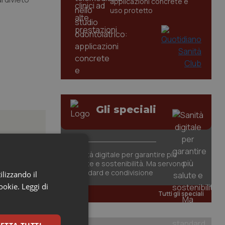
applicazioni concrete e
uso protetto
Gli speciali
Sanità digitale per garantire più
salute e sostenibilità. Ma servono
standard e condivisione
ilizzando il
ione
cookie.
Leggi di
Tutti gli speciali