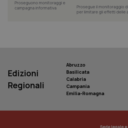
Prosegue il monitoraggio de
per limitare gli effetti dell
tracking-sites-ironf
tracking-enable
tracking-sites-ironf
session-id
_ga
Abruzzo
Edizioni
Basilicata
Calabria
Regionali
Campania
PHPSESSID
Emilia-Romagna
_ga_KM60CM4NPH
Sede legale e