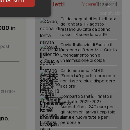
ETTA TUTTI
 contiene
I più letti
[7 giorni]
[30 giorni]
keting
Caldo, segnali di lenta ritirata
dell'ondata: il 7 agosto
000 in
restano 26 città da bollino
rosso, l'8 scendono a 19
Covid. Il silenzio di Fauci e il
 posti
perdono di Biden. Ma il Quinto
Emendamento non è
un’ammissione di colpa
igazione sulle pagine
Caldo estremo, FADOI:
kie.
“Sopra i 40 gradi il corpo può
non riuscire più a disperdere
il calore”
 del PNRR
er memorizzare le
utente per la loro
Comparto Sanità. Firmato il
 dati sul consenso
contratto 2025-2027.
itiche e
Aumenti fino a 240 euro per
tendo che le loro
ssioni future.
gli infermieri, arriva il capitolo
gno.
sull'IA e nuove tutele per il
l servizio Cookie-
personale
erenze di consenso
sario che il banner