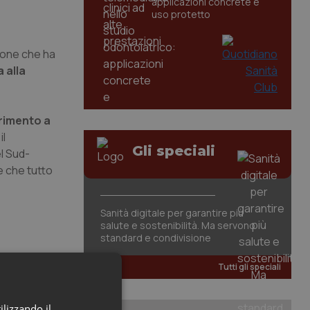
applicazioni concrete e
uso protetto
zione che ha
 alla
erimento a
il
Gli speciali
el Sud-
e che tutto
Sanità digitale per garantire più
salute e sostenibilità. Ma servono
standard e condivisione
Tutti gli speciali
ilizzando il