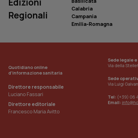
Edizioni
Basilicata
Calabria
Regionali
Campania
Emilia-Romagna
_ga_KM60CM4NPH
Nome
Nome
Sede legale e
VISITOR_INFO1_LIV
Via della Stell
Quotidiano online
_ga_0VMQEQKQ1N
d'informazione sanitaria
Sede operati
Via Luigi Galva
Direttore responsabile
__Secure-YNID
Luciano Fassari
Tel:
(+39) 06 
Email:
info@h
Direttore editoriale
Francesco Maria Avitto
YSC
__Secure-
ROLLOUT_TOKEN