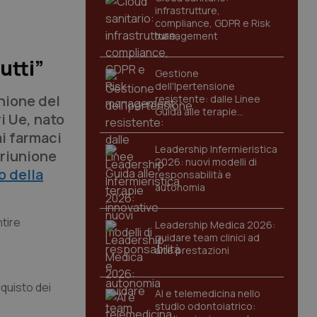
infrastrutture,
compliance, GDPR e Risk
management
:
utti”
Gestione
dell'Ipertensione
nione del
resistente: dalle Linee
Guida alle terapie
ri Ue, nato
innovative
ai farmaci
Leadership Infermieristica
a riunione
2026: nuovi modelli di
o della
responsabilità e
autonomia
ntire
Leadership Medica 2026:
guidare team clinici ad
alte prestazioni
cquisto dei
AI e telemedicina nello
studio odontoiatrico: