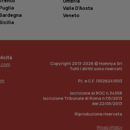
Trento
Umbria
o in cui viene
Puglia
Valle D’Aosta
r il sito, ma un
tato di accesso per
Sardegna
Veneto
Sicilia
a Google Analytics
sione.
icità
 tenere traccia
i Youtube incorporati
Copyright 2013-2026 © Homnya Srl
tics per mantenere
.com
tore del sito web sta
Tutti i diritti sono riservati
ell'interfaccia di
om
P.I. e C.F. 13026241003
 tenere traccia
i Youtube incorporati
tore del sito web sta
Iscrizione al ROC n.34308
ell'interfaccia di
Iscrizione Tribunale di Roma n.115/2013
del 22/05/2013
 tenere traccia
Riproduzione riservata
r la gestione
one dell’esperienza
Privacy Policy