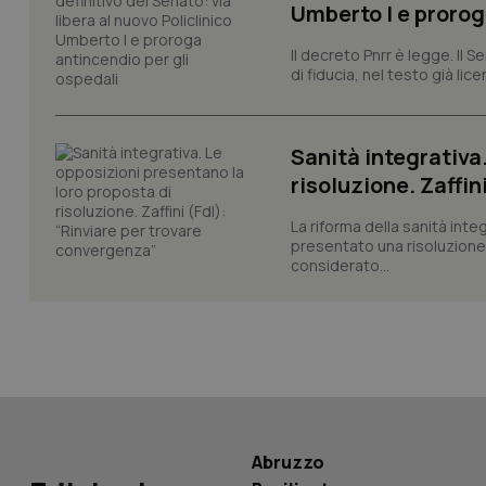
Umberto I e prorog
Il decreto Pnrr è legge. Il 
CookieScriptConse
di fiducia, nel testo già lic
Sanità integrativa
tracking-sites-ironf
tracking-enable
risoluzione. Zaffin
tracking-sites-ironf
La riforma della sanità int
session-id
presentato una risoluzione c
considerato...
_ga
PHPSESSID
Abruzzo