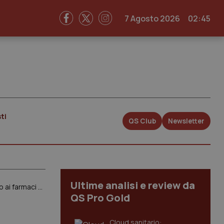
7 Agosto 2026
02:45
ti
QS Club
Newsletter
Ultime analisi e review da
Farmaci innovativi. Comitato Valletta, vertice italiano. Lorenzin: “Miriamo ad un’ Europa solidale: accesso ai farmaci uguale per tutti”
QS Pro Gold
Cloud sanitario: