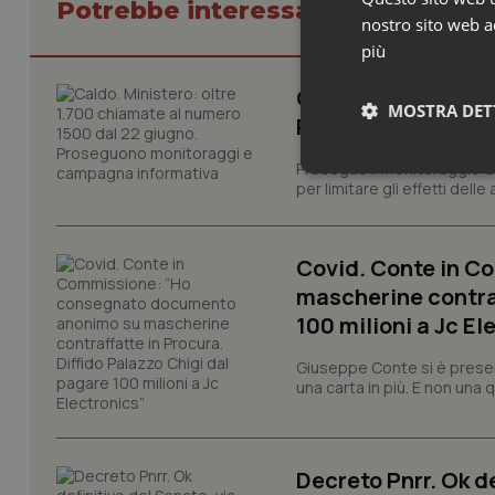
Potrebbe interessarti in Govern
nostro sito web ac
più
Caldo. Ministero: 
MOSTRA DET
Proseguono monit
Prosegue il monitoraggio de
Neces
per limitare gli effetti dell
Covid. Conte in 
mascherine contraf
100 milioni a Jc El
Giuseppe Conte si è presen
I cookie necessari con
una carta in più. E non una
e l'accesso alle aree 
Nome
VISITOR_PRIVACY_
Decreto Pnrr. Ok de