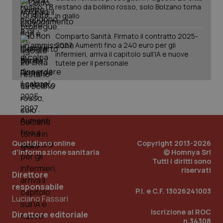
restano da bollino rosso, solo Bolzano torna
in giallo
Comparto Sanità. Firmato il contratto 2025-
2027. Aumenti fino a 240 euro per gli
infermieri, arriva il capitolo sull'IA e nuove
tutele per il personale
Quotidiano online
Copyright 2013-2026
d'informazione sanitaria
© Homnya Srl
Tutti i diritti sono
riservati
Direttore
responsabile
P.I. e C.F. 13026241003
Luciano Fassari
Iscrizione al ROC
Direttore editoriale
n.34308