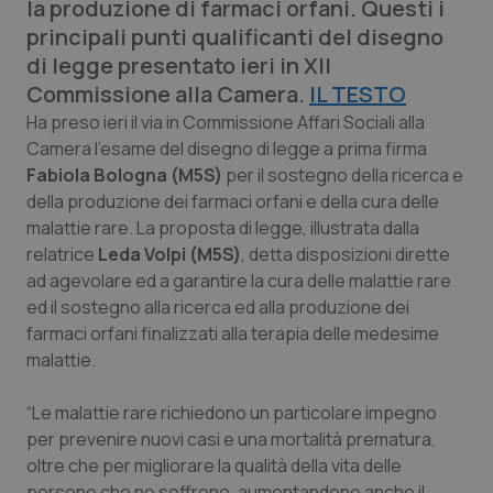
la produzione di farmaci orfani. Questi i
Calabria
Asma & BPCO
principali punti qualificanti del disegno
di legge presentato ieri in XII
Campania
Car-T
Commissione alla Camera.
IL TESTO
Ha preso ieri il via in Commissione Affari Sociali alla
Emilia-Romagna
Colesterolo & coronaropatie
Camera l'esame del disegno di legge a prima firma
Fabiola Bologna (M5S)
per il sostegno della ricerca e
Friuli Venezia Giulia
Dermatite Atopica
della produzione dei farmaci orfani e della cura delle
malattie rare. La proposta di legge, illustrata dalla
Lazio
Diabete & glucometri
relatrice
Leda Volpi (M5S)
, detta disposizioni dirette
ad agevolare ed a garantire la cura delle malattie rare
Liguria
Disturbi dell’umore
ed il sostegno alla ricerca ed alla produzione dei
farmaci orfani finalizzati alla terapia delle medesime
Lombardia
Dolore
malattie.
“Le malattie rare richiedono un particolare impegno
Marche
Donna & Salute
per prevenire nuovi casi e una mortalità prematura,
oltre che per migliorare la qualità della vita delle
Molise
Epatiti
persone che ne soffrono, aumentandone anche il