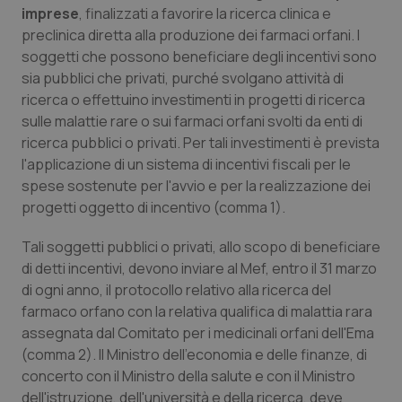
__Secure-
.youtube.com
5 mesi 4
Que
imprese
, finalizzati a favorire la ricerca clinica e
ROLLOUT_TOKEN
settimane
imp
You
preclinica diretta alla produzione dei farmaci orfani. I
ges
soggetti che possono beneficiare degli incentivi sono
del
e d
sia pubblici che privati, purché svolgano attività di
per
del
ricerca o effettuino investimenti in progetti di ricerca
ute
sulle malattie rare o sui farmaci orfani svolti da enti di
tracking-sites-
www.quotidianosanita.it
4
Que
ricerca pubblici o privati. Per tali investimenti è prevista
ironfish-tracking-
settimane
imp
named-enable
2 giorni
dal
l'applicazione di un sistema di incentivi fiscali per le
per 
spese sostenute per l'avvio e per la realizzazione dei
sis
sol
progetti oggetto di incentivo (comma 1).
ute
ide
Wel
Tali soggetti pubblici o privati, allo scopo di beneficiare
di detti incentivi, devono inviare al Mef, entro il 31 marzo
di ogni anno, il protocollo relativo alla ricerca del
farmaco orfano con la relativa qualifica di malattia rara
assegnata dal Comitato per i medicinali orfani dell'Ema
(comma 2). Il Ministro dell'economia e delle finanze, di
concerto con il Ministro della salute e con il Ministro
dell'istruzione, dell'università e della ricerca, deve