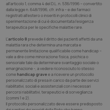
all'articolo 1, comma 4 del D.L. n. 536/1996 – convertito
dalla legge n. 648/1996, cfr. infra – e dei farmaci
registrati all'estero o inseriti in protocolli clinici di
sperimentazione di cui è documentata l'esigenza
terapeutica per le specifiche malattie rare.
L'
articolo 8
prevede il diritto dei pazienti affetti da una
malattia rara che determina una marcata e
permanente limitazione qualificabile come handicap –
vale a dire come minorazione fisica, psichica o
sensoriale tale da determinare svantaggio sociale o
emarginazione -, a vedere riconosciuto lo stesso
come
handicap grave
e a ricevere un protocollo
personalizzato di presa in carico da parte dei servizi
riabilitativi, sociali e assistenziali con i necessari
percorsi riabilitativi, terapeutici e di sorveglianza
(commi 1 e 2).
Il protocollo personalizzato deve essere predisposto
dai sanitari dei presìdi della Rete che hanno