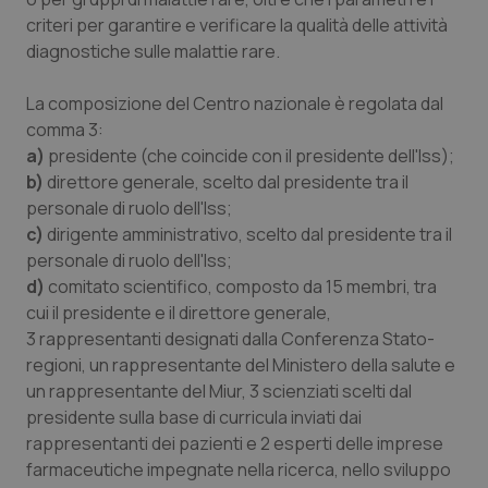
criteri per garantire e verificare la qualità delle attività
diagnostiche sulle malattie rare.
_ga_KM60CM4NPH
.quotidianosanita.it
1 anno
mes
La composizione del Centro nazionale è regolata dal
comma 3:
a)
presidente (che coincide con il presidente dell'Iss);
b)
direttore generale, scelto dal presidente tra il
personale di ruolo dell'Iss;
c)
dirigente amministrativo, scelto dal presidente tra il
personale di ruolo dell'Iss;
Fornitore
/
Nome
Scadenza
Descrizion
Dominio
d)
comitato scientifico, composto da 15 membri, tra
Nome
Fornitore
/
Dominio
Scadenza
Des
_ga_0VMQEQKQ1N
.quotidianosanita.it
1 anno 1
Questo
cui il presidente e il direttore generale,
mese
cookie
VISITOR_INFO1_LIVE
5 mesi 4
Que
Google LLC
3 rappresentanti designati dalla Conferenza Stato-
viene
settimane
imp
.youtube.com
utilizzato
You
regioni, un rappresentante del Ministero della salute e
da Google
ten
Analytics
pre
un rappresentante del Miur, 3 scienziati scelti dal
per
del
presidente sulla base di curricula inviati dai
mantener
vid
lo stato
inco
rappresentanti dei pazienti e 2 esperti delle imprese
della
può
sessione.
det
farmaceutiche impegnate nella ricerca, nello sviluppo
vis