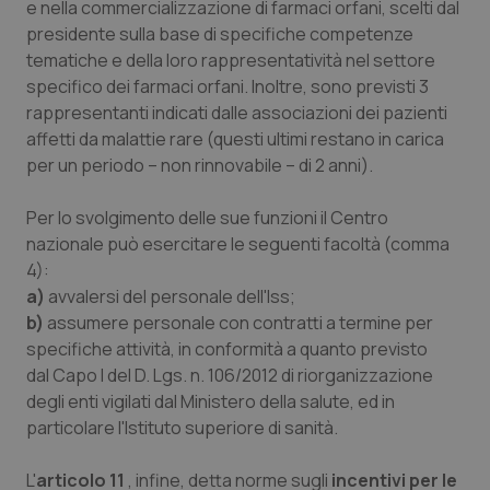
e nella commercializzazione di farmaci orfani, scelti dal
web
uti
presidente sulla base di specifiche competenze
nuo
ver
tematiche e della loro rappresentatività nel settore
dell
You
specifico dei farmaci orfani. Inoltre, sono previsti 3
rappresentanti indicati dalle associazioni dei pazienti
__Secure-YNID
.youtube.com
5 mesi 4
Que
settimane
imp
affetti da malattie rare (questi ultimi restano in carica
You
ten
per un periodo – non rinnovabile – di 2 anni).
pre
del
vid
Per lo svolgimento delle sue funzioni il Centro
inco
può
nazionale può esercitare le seguenti facoltà (comma
det
vis
4):
web
a)
avvalersi del personale dell'Iss;
uti
nuo
b)
assumere personale con contratti a termine per
ver
dell
specifiche attività, in conformità a quanto previsto
You
dal Capo I del D. Lgs. n. 106/2012 di riorganizzazione
YSC
Sessione
Que
Google LLC
degli enti vigilati dal Ministero della salute, ed in
imp
.youtube.com
You
particolare l'Istituto superiore di sanità.
ten
vis
vid
L'
articolo 11
, infine, detta norme sugli
incentivi per le