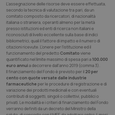
Necessari
Statistici
Marketing
L'assegnazione delle risorse deve essere effettuata,
secondo la tecnica di valutazione tra pari, da un
I cookie necessari contribuiscono a rendere fruibile il
sito web abilitandone funzionalità di base quali la
comitato composto da ricercatori, di nazionalità
navigazione sulle pagine e l'accesso alle aree
italiana o straniera, operanti almeno per la metà
protette del sito. Il sito web non è in grado di
funzionare correttamente senza questi cookie.
presso istituzioni ed enti di ricerca non italiani e
riconosciuti di livello eccellente sulla base di indici
Nome
Fornitore
/
Dominio
Scaden
bibliometrici, quali il fattore di impatto e il numero di
VISITOR_PRIVACY_METADATA
5 mesi
YouTube
settim
citazioni ricevute. L'onere per l'istituzione ed il
.youtube.com
funzionamento del predetto
Comitato
viene
quantificato nel limite massimo di spesa pari a
100.000
euro annui
a decorrere dall'anno 2019 (comma 3).
Il finanziamento del Fondo è previsto per il
20 per
cento con quote versate dalle industrie
farmaceutiche
per le procedure di registrazione e di
variazione dei prodotti medicinali e con eventuali
contributi di soggetti, singoli o collettivi, pubblici o
privati. Le modalità e i criteri di finanziamento del Fondo
verranno definiti da un decreto del Ministro della
salute, di concerto con il MEF, da adottare entro 4 mesi