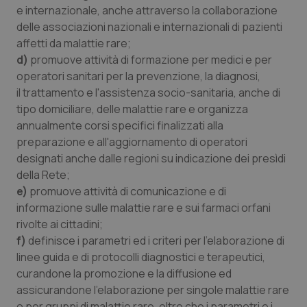
e internazionale, anche attraverso la collaborazione
delle associazioni nazionali e internazionali di pazienti
affetti da malattie rare;
d)
promuove attività di formazione per medici e per
operatori sanitari per la prevenzione, la diagnosi,
PHPSESSID
Sessio
PHP.net
il trattamento e l'assistenza socio-sanitaria, anche di
www.quotidianosanita.it
tipo domiciliare, delle malattie rare e organizza
annualmente corsi specifici finalizzati alla
preparazione e all'aggiornamento di operatori
designati anche dalle regioni su indicazione dei presìdi
della Rete;
e)
promuove attività di comunicazione e di
informazione sulle malattie rare e sui farmaci orfani
rivolte ai cittadini;
f)
definisce i parametri ed i criteri per l'elaborazione di
linee guida e di protocolli diagnostici e terapeutici,
curandone la promozione e la diffusione ed
assicurandone l'elaborazione per singole malattie rare
o per gruppi di malattie rare, oltre che i parametri e i