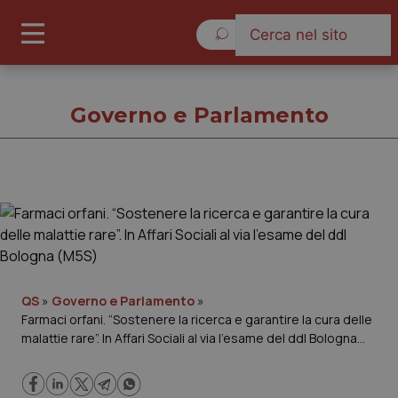
Domenica 9 Agosto 2026
Governo e Parlamento
Governo e Parlamento
Cronache
Governo e Parlamento
QS
»
Governo e Parlamento
»
Farmaci orfani. “Sostenere la ricerca e garantire la cura delle
malattie rare”. In Affari Sociali al via l’esame del ddl Bologna
Regioni e Asl
(M5S)
Lavoro e Professioni