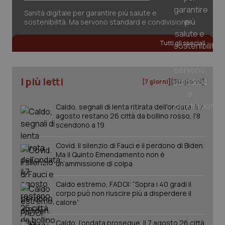
Sanità digitale per garantire più salute e
sostenibilità. Ma servono standard e condivisione
Tutti gli speciali
I più letti
[7 giorni]
[30 giorni]
Caldo, segnali di lenta ritirata dell'ondata: il 7
agosto restano 26 città da bollino rosso, l'8
scendono a 19
Covid. Il silenzio di Fauci e il perdono di Biden.
Ma il Quinto Emendamento non è
un’ammissione di colpa
Caldo estremo, FADOI: “Sopra i 40 gradi il
corpo può non riuscire più a disperdere il
calore”
Caldo, l’ondata prosegue. Il 7 agosto 26 città