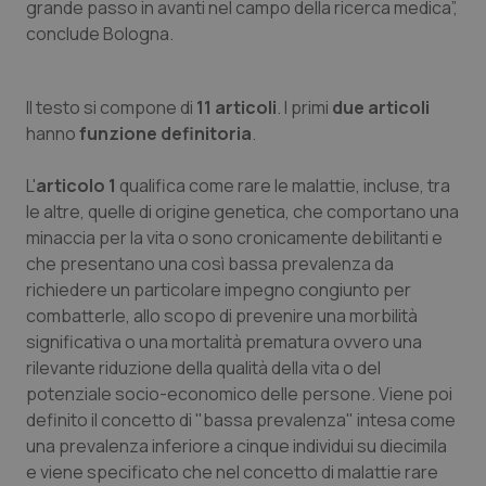
Valle D’Aosta
Oncodermatologia
grande passo in avanti nel campo della ricerca medica”,
conclude Bologna.
Veneto
Oncoematologia
Il testo si compone di
11 articoli
. I primi
due articoli
Oncologia & Nutrizione
hanno
funzione definitoria
.
Psoriasi & pelle
L'
articolo 1
qualifica come rare le malattie, incluse, tra
le altre, quelle di origine genetica, che comportano una
Quotidiano Cardiologia
minaccia per la vita o sono cronicamente debilitanti e
che presentano una così bassa prevalenza da
Quotidiano Chirurgia
richiedere un particolare impegno congiunto per
combatterle, allo scopo di prevenire una morbilità
Quotidiano Oncologia
significativa o una mortalità prematura ovvero una
rilevante riduzione della qualità della vita o del
potenziale socio-economico delle persone. Viene poi
Quotidiano Pediatria
definito il concetto di "bassa prevalenza" intesa come
una prevalenza inferiore a cinque individui su diecimila
Rene & patologie urogenitali
e viene specificato che nel concetto di malattie rare