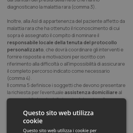
diagnosticano la malattia rara (comma 3).
Inoltre, alla Asl di appartenenza del paziente affetto da
malattia rara che ha ottenuto il riconoscimento di cui
sopra è assegnato il compito di nominare il
responsabile locale della tenuta del protocollo
personalizzato
, che dovrà coordinare gli interventi e
fornire risposte e motivazioni per iscritto con
riferimento alla difficoltà o all'impossibilità di assicurare
il completo percorso indicato come necessario
(comma 4).
Il comma 5 definisce i soggetti che devono presentare
la richiesta per l'eventuale
assistenza domiciliare
al
responsabile locale della tenuta del protocollo
personalizzato, che sono: lo stesso paziente con
Questo sito web utilizza
handicap affetto da malattia rara ovvero uno dei suoi
cookie
genitori o chi ne ha la rappresentanza (in caso di
paziente minorenne o incapace).
Questo sito web utilizza i cookie per