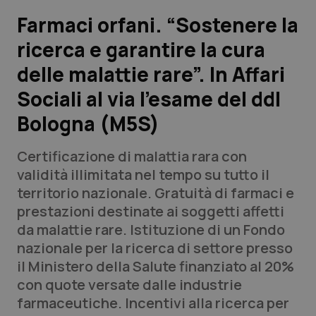
Farmaci orfani. “Sostenere la
Scienza e Farmaci
ricerca e garantire la cura
delle malattie rare”. In Affari
Studi e Analisi
Sociali al via l’esame del ddl
Lettere al direttore
Bologna (M5S)
Edizioni Regionali
Certificazione di malattia rara con
validità illimitata nel tempo su tutto il
QS Pro
territorio nazionale. Gratuità di farmaci e
prestazioni destinate ai soggetti affetti
Professionisti Sanitari.AI
da malattie rare. Istituzione di un Fondo
nazionale per la ricerca di settore presso
Abruzzo
QS Pro Gold
il Ministero della Salute finanziato al 20%
con quote versate dalle industrie
QS Club
Newsletter
Basilicata
Artrite & artrosi
farmaceutiche. Incentivi alla ricerca per