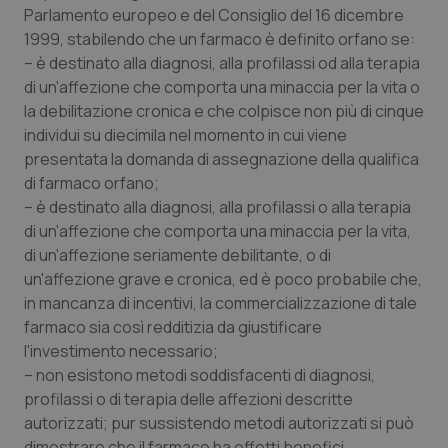
Parlamento europeo e del Consiglio del 16 dicembre
1999, stabilendo che un farmaco è definito orfano se:
– è destinato alla diagnosi, alla profilassi od alla terapia
di un'affezione che comporta una minaccia per la vita o
la debilitazione cronica e che colpisce non più di cinque
individui su diecimila nel momento in cui viene
presentata la domanda di assegnazione della qualifica
di farmaco orfano;
– è destinato alla diagnosi, alla profilassi o alla terapia
di un'affezione che comporta una minaccia per la vita,
di un'affezione seriamente debilitante, o di
un'affezione grave e cronica, ed è poco probabile che,
in mancanza di incentivi, la commercializzazione di tale
farmaco sia così redditizia da giustificare
l'investimento necessario;
– non esistono metodi soddisfacenti di diagnosi,
profilassi o di terapia delle affezioni descritte
autorizzati; pur sussistendo metodi autorizzati si può
dimostrare che il farmaco ha effetti benefici