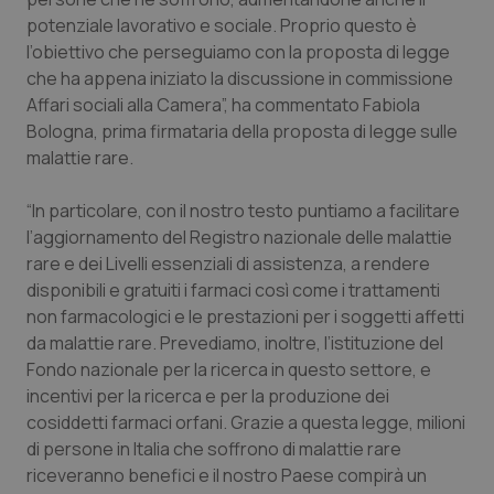
potenziale lavorativo e sociale. Proprio questo è
Piemonte
HIV
l’obiettivo che perseguiamo con la proposta di legge
che ha appena iniziato la discussione in commissione
Provincia Autonoma di Bolzano
Infezioni & Febbre
Affari sociali alla Camera”, ha commentato Fabiola
Bologna, prima firmataria della proposta di legge sulle
Provincia Autonoma di Trento
Ipertensione & Scompenso
malattie rare.
Puglia
Malattie rare
“In particolare, con il nostro testo puntiamo a facilitare
l’aggiornamento del Registro nazionale delle malattie
rare e dei Livelli essenziali di assistenza, a rendere
Sardegna
Malattia di Crohn & Rettocolite Ulcerosa
disponibili e gratuiti i farmaci così come i trattamenti
non farmacologici e le prestazioni per i soggetti affetti
Sicilia
Neuroscienze & patologie neurodegenerative
da malattie rare. Prevediamo, inoltre, l’istituzione del
Fondo nazionale per la ricerca in questo settore, e
Toscana
Obesità
incentivi per la ricerca e per la produzione dei
cosiddetti farmaci orfani. Grazie a questa legge, milioni
Umbria
Oftalmologia
di persone in Italia che soffrono di malattie rare
riceveranno benefici e il nostro Paese compirà un