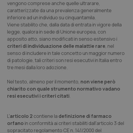
vengono comprese anche quelle ultrarare,
Salute orale & impianti
caratterizzate da una prevalenza generalmente
inferiore ad un individuo su cinquantamila.
Sangue & coagulazione
Viene stabilito che, dalla data di entrata in vigore della
legge, qualora in sede di Unione europea, con
Tiroide
apposito atto, siano modificati in senso estensivo i
criteri di individuazione delle malattie rare
, nel
Tumore al seno
senso di includere in tale concetto un maggior numero
di patologie, tali criteri son resi esecutivi in Italia entro
tre mesi dalla loro adozione.
Tumore ovarico
Nel testo, almeno per il momento,
non viene però
Tumori del Polmone & Testa Collo
chiarito con quale strumento normativo vadano
resi esecutivi i criteri citati
.
Tumori gastrointestinali
Ulcera & Reflusso
L'
articolo 2
contiene la
definizione di farmaco
orfano
in conformità ai criteri stabiliti dall'articolo 3 del
Vaccini
sopracitato regolamento CE n. 141/2000 del