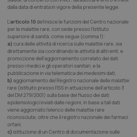
dalla data di entrata in vigore della presente legge.
CookieScriptConsent
5 mesi
CookieScript
settim
www.quotidianosanita.it
L'
articolo 10
definisce le funzioni del Centro nazionale
per le malattie rare, con sede presso l'Istituto
superiore di sanità, come segue (comma 1):
a)
cura delle attività di ricerca sulle malattie rare, sia
direttamente sia coordinando le attività di altri enti, e
promozione dell'aggiornamento correlato dei dati
presso i medici e gli operatori sanitari, e la
pubblicazione in via telematica dei medesimi dati;
b)
aggiornamento del Registro nazionale delle malattie
rare (istituito presso l'ISS in attuazione dell'articolo 3
tracking-sites-ironfish-
www.quotidianosanita.it
4
tracking-enable
settim
del DM 279/2001) sulla base del flusso dei dati
2 gior
epidemiologici inviati dalle regioni; in base a tali dati
viene aggiornato l'elenco delle malattie rare
riconosciute, oltre che il registro nazionale dei farmaci
orfani;
tracking-sites-ironfish-
www.quotidianosanita.it
4
session-id
settim
c)
istituzione di un Centro di documentazione sulle
2 gior