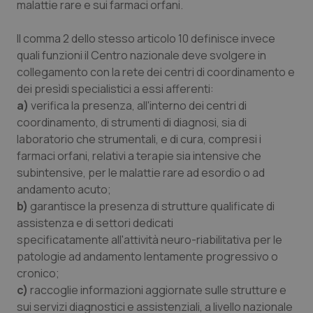
malattie rare e sui farmaci orfani.
Il comma 2 dello stesso articolo 10 definisce invece
_ga
1 anno
Google LLC
quali funzioni il Centro nazionale deve svolgere in
mes
.quotidianosanita.it
collegamento con la rete dei centri di coordinamento e
dei presìdi specialistici a essi afferenti:
a)
verifica la presenza, all'interno dei centri di
coordinamento, di strumenti di diagnosi, sia di
laboratorio che strumentali, e di cura, compresi i
farmaci orfani, relativi a terapie sia intensive che
subintensive, per le malattie rare ad esordio o ad
andamento acuto;
b)
garantisce la presenza di strutture qualificate di
assistenza e di settori dedicati
specificatamente all'attività neuro-riabilitativa per le
patologie ad andamento lentamente progressivo o
cronico;
c)
raccoglie informazioni aggiornate sulle strutture e
sui servizi diagnostici e assistenziali, a livello nazionale