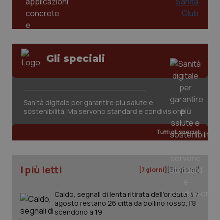
Gli speciali
CookieScriptConsent
5 mesi
CookieScript
settim
www.quotidianosanita.it
Sanità digitale per garantire più salute e
sostenibilità. Ma servono standard e condivisione
Tutti gli speciali
I più letti
[7 giorni]
[30 giorni]
Caldo, segnali di lenta ritirata dell'ondata: il 7
agosto restano 26 città da bollino rosso, l'8
tracking-sites-ironfish-
www.quotidianosanita.it
4
scendono a 19
tracking-enable
settim
2 gior