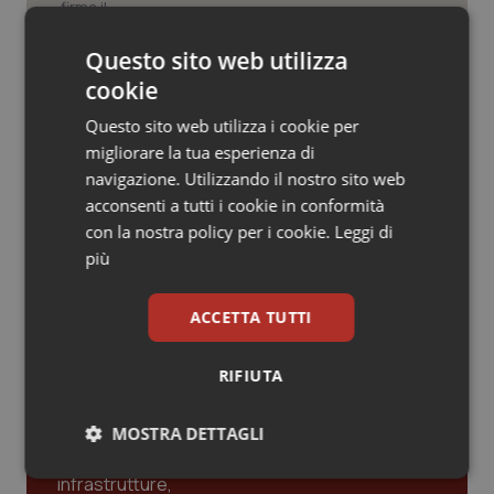
Valle D’Aosta
Oncodermatologia
Pnrr Salute. Missione 6 verso il
Questo sito web utilizza
Veneto
Oncoematologia
traguardo, in chiusura la
cookie
rendicontazione degli obiettivi per la
X e ultima rata
Oncologia & Nutrizione
Questo sito web utilizza i cookie per
migliorare la tua esperienza di
Caldo. Ministero: oltre 1.700 chiamate
Psoriasi & pelle
al numero 1500 dal 22 giugno.
navigazione. Utilizzando il nostro sito web
Proseguono monitoraggi e campagna
acconsenti a tutti i cookie in conformità
informativa
Quotidiano Cardiologia
con la nostra policy per i cookie.
Leggi di
più
Quotidiano Chirurgia
ACCETTA TUTTI
Ultime analisi e review da QS Pro
Quotidiano Oncologia
Gold
RIFIUTA
Quotidiano Pediatria
Cloud sanitario: infrastrutture,
MOSTRA DETTAGLI
compliance, GDPR e Risk management
Rene & patologie urogenitali
Necessari
Statistici
Marketing