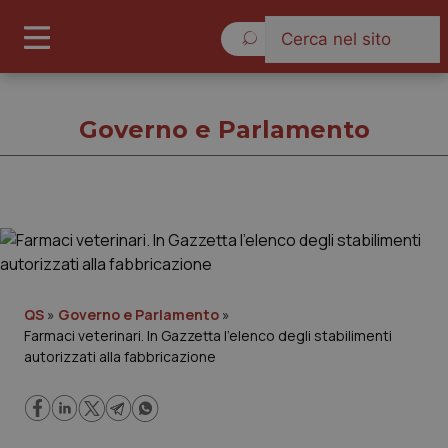
Domenica 9 Agosto 2026
Governo e Parlamento
Governo e Parlamento
Cronache
QS
»
Governo e Parlamento
»
Farmaci veterinari. In Gazzetta l’elenco degli stabilimenti
Governo e Parlamento
autorizzati alla fabbricazione
Regioni e Asl
Lavoro e Professioni