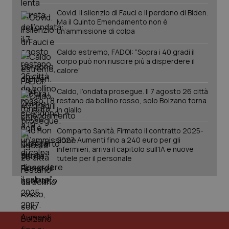
Covid. Il silenzio di Fauci e il perdono di Biden.
Ma il Quinto Emendamento non è
un’ammissione di colpa
tracking-sites-ironfish-
www.quotidianosanita.it
4
session-id
settim
Caldo estremo, FADOI: “Sopra i 40 gradi il
2 gior
corpo può non riuscire più a disperdere il
calore”
Caldo, l’ondata prosegue. Il 7 agosto 26 città
_ga
restano da bollino rosso, solo Bolzano torna
1 anno
Google LLC
mes
.quotidianosanita.it
in giallo
Comparto Sanità. Firmato il contratto 2025-
2027. Aumenti fino a 240 euro per gli
infermieri, arriva il capitolo sull'IA e nuove
tutele per il personale