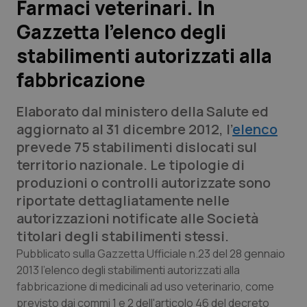
Farmaci veterinari. In
Gazzetta l’elenco degli
Scienza e Farmaci
stabilimenti autorizzati alla
Studi e Analisi
fabbricazione
Lettere al direttore
Elaborato dal ministero della Salute ed
aggiornato al 31 dicembre 2012, l’
elenco
Edizioni Regionali
prevede 75 stabilimenti dislocati sul
territorio nazionale. Le tipologie di
QS Pro
produzioni o controlli autorizzate sono
riportate dettagliatamente nelle
Professionisti Sanitari.AI
autorizzazioni notificate alle Società
titolari degli stabilimenti stessi.
Abruzzo
QS Pro Gold
Pubblicato sulla Gazzetta Ufficiale n.23 del 28 gennaio
2013 l’elenco degli stabilimenti autorizzati alla
QS Club
Newsletter
Basilicata
Artrite & artrosi
fabbricazione di medicinali ad uso veterinario, come
previsto dai commi 1 e 2 dell'articolo 46 del decreto