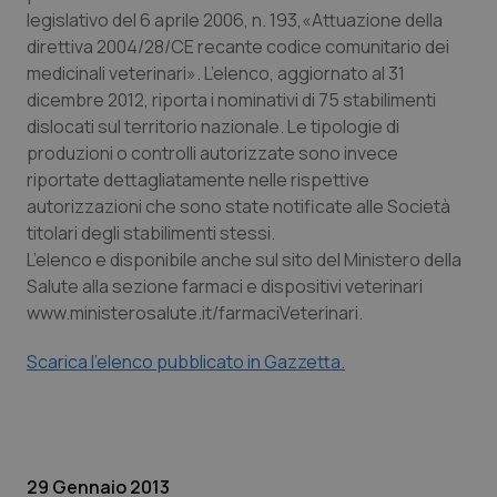
Calabria
Asma & BPCO
legislativo del 6 aprile 2006, n. 193,«Attuazione della
direttiva 2004/28/CE recante codice comunitario dei
medicinali veterinari». L’elenco, aggiornato al 31
Campania
Car-T
dicembre 2012, riporta i nominativi di 75 stabilimenti
dislocati sul territorio nazionale. Le tipologie di
Emilia-Romagna
Colesterolo & coronaropatie
produzioni o controlli autorizzate sono invece
riportate dettagliatamente nelle rispettive
Friuli Venezia Giulia
Dermatite Atopica
autorizzazioni che sono state notificate alle Società
titolari degli stabilimenti stessi.
Lazio
Diabete & glucometri
L’elenco e disponibile anche sul sito del Ministero della
Salute alla sezione farmaci e dispositivi veterinari
Liguria
Disturbi dell’umore
www.ministerosalute.it/farmaciVeterinari.
Scarica l’elenco pubblicato in Gazzetta.
Lombardia
Dolore
Marche
Donna & Salute
Molise
Epatiti
29 Gennaio 2013