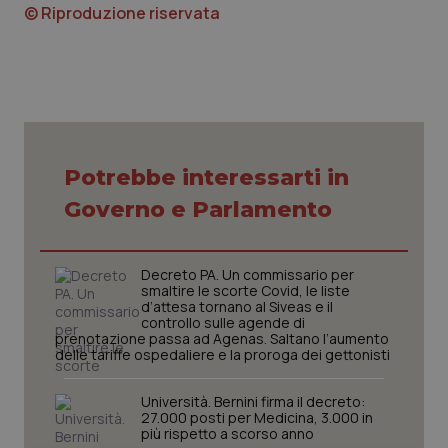
© Riproduzione riservata
Piemonte
HIV
Provincia Autonoma di Bolzano
Infezioni & Febbre
Provincia Autonoma di Trento
Ipertensione & Scompenso
Potrebbe interessarti in
Puglia
Malattie rare
Governo e Parlamento
Sardegna
Malattia di Crohn & Rettocolite Ulcerosa
Decreto PA. Un commissario per
smaltire le scorte Covid, le liste
Sicilia
Neuroscienze & patologie neurodegenerative
d’attesa tornano al Siveas e il
controllo sulle agende di
prenotazione passa ad Agenas. Saltano l’aumento
Toscana
Obesità
delle tariffe ospedaliere e la proroga dei gettonisti
Umbria
Oftalmologia
Università. Bernini firma il decreto:
27.000 posti per Medicina, 3.000 in
più rispetto a scorso anno