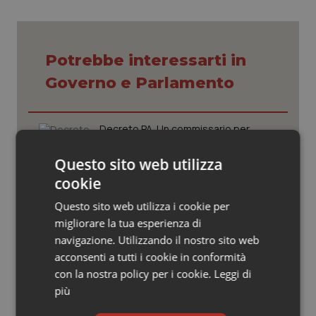
Valle D’Aosta
Oncodermatologia
Veneto
Oncoematologia
Potrebbe interessarti in
Oncologia & Nutrizione
Governo e Parlamento
Psoriasi & pelle
Decreto PA. Un commissario per
smaltire le scorte Covid, le liste
Quotidiano Cardiologia
d’attesa tornano al Siveas e il
Questo sito web utilizza
controllo sulle agende di
prenotazione passa ad Agenas. Saltano l’aumento
cookie
Quotidiano Chirurgia
delle tariffe ospedaliere e la proroga dei gettonisti
Questo sito web utilizza i cookie per
Università. Bernini firma il decreto:
Quotidiano Oncologia
migliorare la tua esperienza di
27.000 posti per Medicina, 3.000 in
navigazione. Utilizzando il nostro sito web
più rispetto a scorso anno
acconsenti a tutti i cookie in conformità
Quotidiano Pediatria
con la nostra policy per i cookie.
Leggi di
Pnrr Salute. Missione 6 verso il
più
Rene & patologie urogenitali
traguardo, in chiusura la
rendicontazione degli obiettivi per la