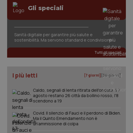
Gli speciali
Sanità digitale per garantire più salute e
sostenibilità. Ma servono standard e condivisione
tracking-sites-ironfish-
www.quotidianosanita.it
4
tracking-enable
settim
2 gior
Tutti gli speciali
I più letti
[7 giorni]
[30 giorni]
tracking-sites-ironfish-
www.quotidianosanita.it
4
session-id
settim
2 gior
Caldo, segnali di lenta ritirata dell'ondata: il 7
agosto restano 26 città da bollino rosso, l'8
scendono a 19
_ga
1 anno
Google LLC
Covid. Il silenzio di Fauci e il perdono di Biden.
mes
.quotidianosanita.it
Ma il Quinto Emendamento non è
un’ammissione di colpa