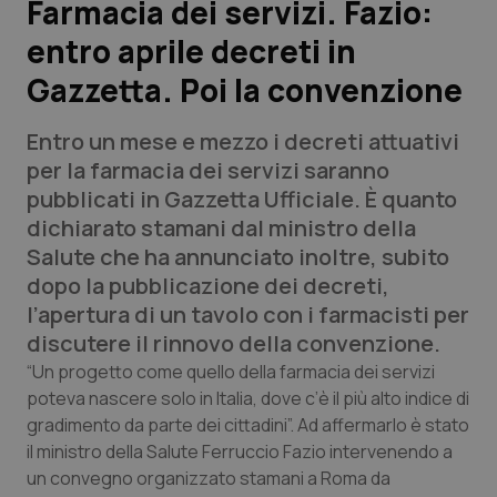
Farmacia dei servizi. Fazio:
entro aprile decreti in
Scienza e Farmaci
Gazzetta. Poi la convenzione
Studi e Analisi
Entro un mese e mezzo i decreti attuativi
Lettere al direttore
per la farmacia dei servizi saranno
pubblicati in Gazzetta Ufficiale. È quanto
Edizioni Regionali
dichiarato stamani dal ministro della
Salute che ha annunciato inoltre, subito
QS Pro
dopo la pubblicazione dei decreti,
l’apertura di un tavolo con i farmacisti per
Professionisti Sanitari.AI
discutere il rinnovo della convenzione.
“Un progetto come quello della farmacia dei servizi
Abruzzo
QS Pro Gold
poteva nascere solo in Italia, dove c’è il più alto indice di
gradimento da parte dei cittadini”. Ad affermarlo è stato
QS Club
Newsletter
il ministro della Salute Ferruccio Fazio intervenendo a
Basilicata
Artrite & artrosi
un convegno organizzato stamani a Roma da