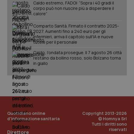
Caldo estremo, FADOI: “Sopra i 40 gradi il
corpo può non riuscire più a disperdere il
calore”
Comparto Sanità. Firmato il contratto 2025-
2027. Aumenti fino a 240 euro per gli
infermieri, arriva il capitolo sull'IA e nuove
tutele per il personale
Caldo, l’ondata prosegue. Il 7 agosto 26 città
restano da bollino rosso, solo Bolzano torna
in giallo
Quotidiano online
Copyright 2013-2026
d'informazione sanitaria
© Homnya Srl
Tutti i diritti sono
PHPSESSID
Sessio
PHP.net
riservati
Direttore
www.quotidianosanita.it