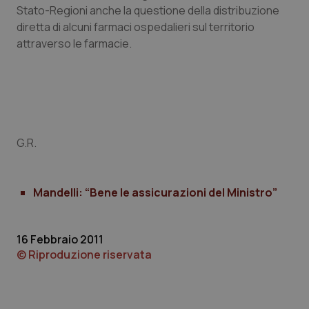
Stato-Regioni anche la questione della distribuzione
Piemonte
HIV
diretta di alcuni farmaci ospedalieri sul territorio
attraverso le farmacie.
Provincia Autonoma di Bolzano
Infezioni & Febbre
Provincia Autonoma di Trento
Ipertensione & Scompenso
Puglia
Malattie rare
G.R.
Sardegna
Malattia di Crohn & Rettocolite Ulcerosa
Mandelli: “Bene le assicurazioni del Ministro”
Sicilia
Neuroscienze & patologie neurodegenerative
Toscana
Obesità
16 Febbraio 2011
© Riproduzione riservata
Umbria
Oftalmologia