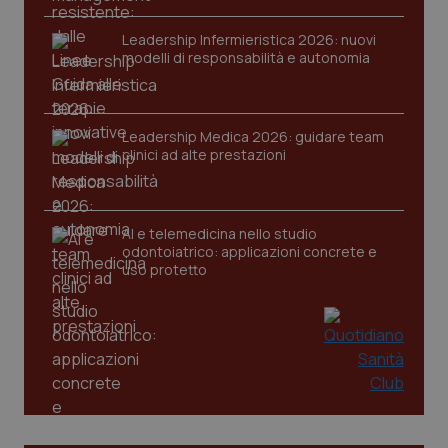
VISITOR_PRIVACY_METADATA
5 mesi
YouTube
settim
.youtube.com
Leadership Infermieristica 2026: nuovi
modelli di responsabilità e autonomia
Leadership Medica 2026: guidare team
clinici ad alte prestazioni
AI e telemedicina nello studio
odontoiatrico: applicazioni concrete e
uso protetto
CookieScriptConsent
5 mesi
CookieScript
settim
www.quotidianosanita.it