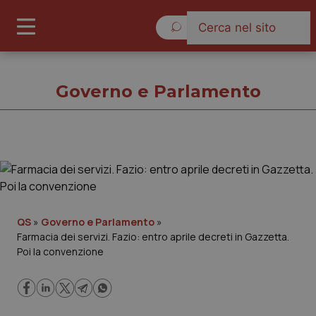
Sabato 8 Agosto 2026
Governo e Parlamento
Governo e Parlamento
Cronache
QS
»
Governo e Parlamento
»
Farmacia dei servizi. Fazio: entro aprile decreti in Gazzetta.
Governo e Parlamento
Poi la convenzione
Regioni e Asl
Lavoro e Professioni