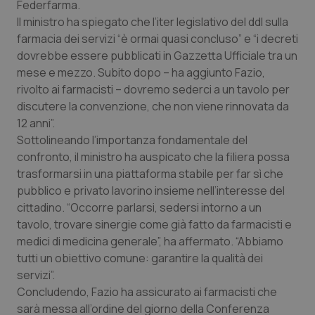
Federfarma.
Calabria
Asma & BPCO
Il ministro ha spiegato che l’iter legislativo del ddl sulla
farmacia dei servizi “è ormai quasi concluso” e “i decreti
Campania
Car-T
dovrebbe essere pubblicati in Gazzetta Ufficiale tra un
mese e mezzo. Subito dopo – ha aggiunto Fazio,
Emilia-Romagna
Colesterolo & coronaropatie
rivolto ai farmacisti – dovremo sederci a un tavolo per
discutere la convenzione, che non viene rinnovata da
Friuli Venezia Giulia
Dermatite Atopica
12 anni”.
Sottolineando l’importanza fondamentale del
Lazio
Diabete & glucometri
confronto, il ministro ha auspicato che la filiera possa
trasformarsi in una piattaforma stabile per far sì che
pubblico e privato lavorino insieme nell’interesse del
Liguria
Disturbi dell’umore
cittadino. “Occorre parlarsi, sedersi intorno a un
tavolo, trovare sinergie come già fatto da farmacisti e
Lombardia
Dolore
medici di medicina generale”, ha affermato. “Abbiamo
tutti un obiettivo comune: garantire la qualità dei
Marche
Donna & Salute
servizi”.
Concludendo, Fazio ha assicurato ai farmacisti che
Molise
Epatiti
sarà messa all’ordine del giorno della Conferenza