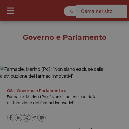
Sabato 8 Agosto 2026
Governo e Parlamento
Governo e Parlamento
Cronache
QS
»
Governo e Parlamento
»
Farmacie. Marino (Pd): “Non siano escluse dalla
Governo e Parlamento
distribuzione dei farmaci innovativi”
Regioni e Asl
Lavoro e Professioni