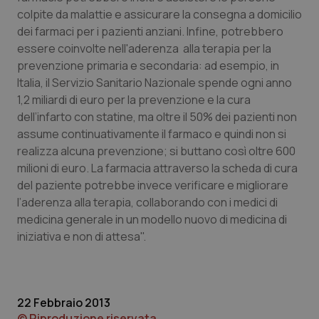
colpite da malattie e assicurare la consegna a domicilio
Piemonte
HIV
dei farmaci per i pazienti anziani. Infine, potrebbero
essere coinvolte nell'aderenza alla terapia per la
Provincia Autonoma di Bolzano
Infezioni & Febbre
prevenzione primaria e secondaria: ad esempio, in
Italia, il Servizio Sanitario Nazionale spende ogni anno
Provincia Autonoma di Trento
Ipertensione & Scompenso
1,2 miliardi di euro per la prevenzione e la cura
dell’infarto con statine, ma oltre il 50% dei pazienti non
assume continuativamente il farmaco e quindi non si
Puglia
Malattie rare
realizza alcuna prevenzione; si buttano così oltre 600
milioni di euro. La farmacia attraverso la scheda di cura
Sardegna
Malattia di Crohn & Rettocolite Ulcerosa
del paziente potrebbe invece verificare e migliorare
l’aderenza alla terapia, collaborando con i medici di
Sicilia
Neuroscienze & patologie neurodegenerative
medicina generale in un modello nuovo di medicina di
iniziativa e non di attesa".
Toscana
Obesità
Umbria
Oftalmologia
22 Febbraio 2013
© Riproduzione riservata