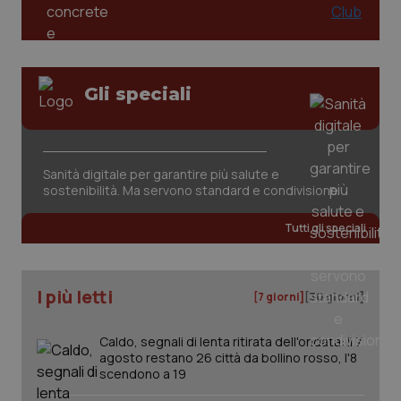
Gli speciali
tracking-sites-ironfish-
www.quotidianosanita.it
4
Sanità digitale per garantire più salute e
tracking-enable
settim
sostenibilità. Ma servono standard e condivisione
2 gior
Tutti gli speciali
tracking-sites-ironfish-
www.quotidianosanita.it
4
session-id
settim
I più letti
2 gior
[7 giorni]
[30 giorni]
Caldo, segnali di lenta ritirata dell'ondata: il 7
agosto restano 26 città da bollino rosso, l'8
_ga
1 anno
Google LLC
scendono a 19
mes
.quotidianosanita.it