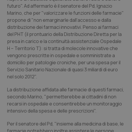
Calabria
Asma & BPCO
futuro". Ad affermarlo è il senatore del Pd, Ignazio
Marino, che per "valorizzare le funzioni delle farmacie"
Campania
Car-T
propone di "non emarginarle dall’accesso e dalla
distribuzione dei farmaci innovativi. Penso ai farmaci
del PHT (il prontuario della Distribuzione Diretta per la
Emilia-Romagna
Colesterolo & coronaropatie
presa in carico e la continuità assistenziale Ospedale
H – Territorio T): si tratta di molecole innovative che
Friuli Venezia Giulia
Dermatite Atopica
vengono prescritte in ospedale e somministrate a
domicilio per patologie croniche, per una spesa per il
Lazio
Diabete & glucometri
Servizio Sanitario Nazionale di quasi 3 miliardi di euro
nel solo 2012".
Liguria
Disturbi dell’umore
La distribuzione affidata alle farmacie di questi farmaci,
Lombardia
Dolore
secondo Marino, "permetterebbe ai cittadini di non
recarsi in ospedale e consentirebbe un monitoraggio
intensivo della spesa e delle prescrizioni".
Marche
Donna & Salute
Per il senatore del Pd, "insieme alla medicina di base, le
Molise
Epatiti
farmacie potrebbero inoltre assistere le persone