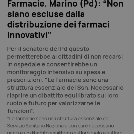
Farmacie. Marino (Pd): “Non
siano escluse dalla
Scienza e Farmaci
distribuzione dei farmaci
Studi e Analisi
innovativi”
Lettere al direttore
Per il senatore del Pd questo
permetterebbe ai cittadini di non recarsi
Edizioni Regionali
in ospedale e consentirebbe un
monitoraggio intensivo su spesa e
QS Pro
prescrizioni. "Le farmacie sono una
struttura essenziale del Ssn. Necessario
Professionisti Sanitari.AI
riaprire un dibattito equilibrato sul loro
ruolo e futuro per valorizzarne le
Abruzzo
QS Pro Gold
funzioni".
"Le farmacie sono una struttura essenziale del
QS Club
Newsletter
Basilicata
Artrite & artrosi
Servizio Sanitario Nazionale con cui è necessario
riaprire un dibattito equilibrato sul loro ruolo e sul loro