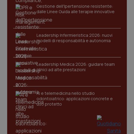
Gestione dell'Ipertensione resistente:
Nome
Fornitore
/
Dominio
Scaden
dalle Linee Guida alle terapie innovative
VISITOR_PRIVACY_METADATA
5 mesi
YouTube
settim
.youtube.com
Leadership Infermieristica 2026: nuovi
modelli di responsabilità e autonomia
Leadership Medica 2026: guidare team
clinici ad alte prestazioni
AI e telemedicina nello studio
odontoiatrico: applicazioni concrete e
uso protetto
CookieScriptConsent
5 mesi
CookieScript
settim
www.quotidianosanita.it