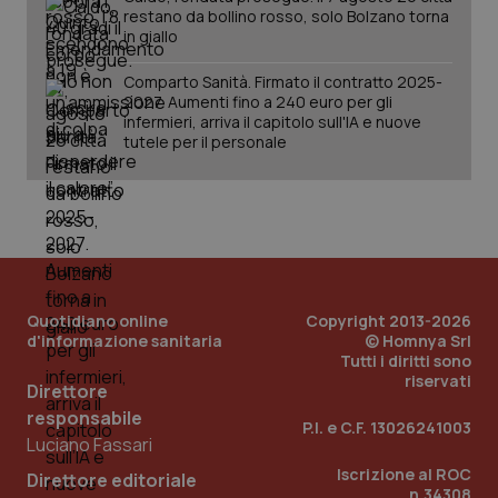
restano da bollino rosso, solo Bolzano torna
in giallo
Comparto Sanità. Firmato il contratto 2025-
2027. Aumenti fino a 240 euro per gli
infermieri, arriva il capitolo sull'IA e nuove
tutele per il personale
Quotidiano online
Copyright 2013-2026
d'informazione sanitaria
© Homnya Srl
Tutti i diritti sono
riservati
Direttore
responsabile
P.I. e C.F. 13026241003
Luciano Fassari
Iscrizione al ROC
Direttore editoriale
n.34308