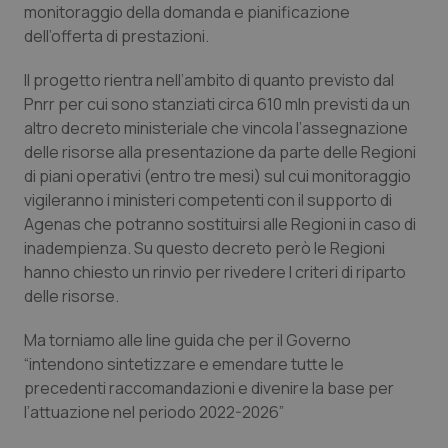
Valle D’Aosta
Oncodermatologia
monitoraggio della domanda e pianificazione
dell’offerta di prestazioni.
Veneto
Oncoematologia
Il progetto rientra nell’ambito di quanto previsto dal
Pnrr per cui sono stanziati circa 610 mln previsti da un
Oncologia & Nutrizione
altro decreto ministeriale che vincola l’assegnazione
delle risorse alla presentazione da parte delle Regioni
Psoriasi & pelle
di piani operativi (entro tre mesi) sul cui monitoraggio
vigileranno i ministeri competenti con il supporto di
Quotidiano Cardiologia
Agenas che potranno sostituirsi alle Regioni in caso di
inadempienza. Su questo decreto però le Regioni
Quotidiano Chirurgia
hanno chiesto un rinvio per rivedere I criteri di riparto
delle risorse.
Quotidiano Oncologia
Ma torniamo alle line guida che per il Governo
“intendono sintetizzare e emendare tutte le
Quotidiano Pediatria
precedenti raccomandazioni e divenire la base per
l’attuazione nel periodo 2022-2026”
Rene & patologie urogenitali