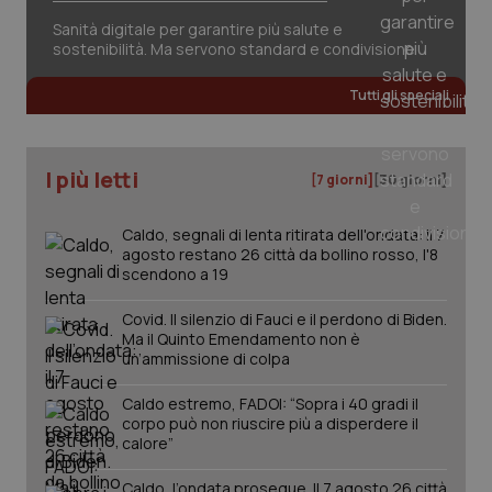
sis
Sanità digitale per garantire più salute e
sol
ute
sostenibilità. Ma servono standard e condivisione
ide
Wel
Tutti gli speciali
I più letti
[7 giorni]
[30 giorni]
Caldo, segnali di lenta ritirata dell'ondata: il 7
agosto restano 26 città da bollino rosso, l'8
scendono a 19
Covid. Il silenzio di Fauci e il perdono di Biden.
Ma il Quinto Emendamento non è
un’ammissione di colpa
Caldo estremo, FADOI: “Sopra i 40 gradi il
corpo può non riuscire più a disperdere il
calore”
Caldo, l’ondata prosegue. Il 7 agosto 26 città