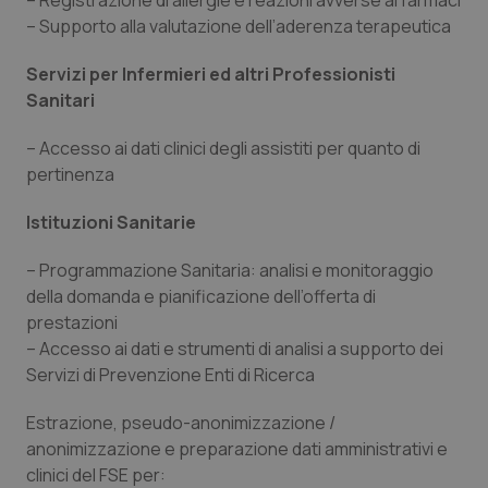
– Registrazione di allergie e reazioni avverse ai farmaci
– Supporto alla valutazione dell’aderenza terapeutica
Servizi per Infermieri ed altri Professionisti
Sanitari
tracking-sites-ironfish-
www.quotidianosanita.it
4
tracking-enable
settim
2 gior
– Accesso ai dati clinici degli assistiti per quanto di
pertinenza
Istituzioni Sanitarie
tracking-sites-ironfish-
www.quotidianosanita.it
4
session-id
settim
2 gior
– Programmazione Sanitaria: analisi e monitoraggio
della domanda e pianificazione dell’offerta di
prestazioni
– Accesso ai dati e strumenti di analisi a supporto dei
_ga
1 anno
Google LLC
Servizi di Prevenzione Enti di Ricerca
mes
.quotidianosanita.it
Estrazione, pseudo-anonimizzazione /
anonimizzazione e preparazione dati amministrativi e
clinici del FSE per: