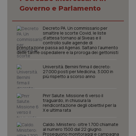
Governo e Parlamento
Decreto PA. Un commissario per
smaltire le scorte Covid, le liste
d’attesa tornano al Siveas e il
controllo sulle agende di
prenotazione passa ad Agenas. Saltano l’aumento
delle tariffe ospedaliere e la proroga dei gettonisti
Università. Bernini firma il decreto:
27.000 posti per Medicina, 3.000 in
più rispetto a scorso anno
_ga_KM60CM4NPH
.quotidianosanita.it
1 anno
Pnrr Salute. Missione 6 verso il
mes
traguardo, in chiusura la
rendicontazione degli obiettivi per la
X e ultima rata
Caldo. Ministero: oltre 1.700 chiamate
al numero 1500 dal 22 giugno.
Proseguono monitoraggi e campagna