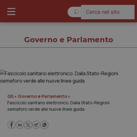
Domenica 9 Agosto 2026
Governo e Parlamento
Governo e Parlamento
Cronache
QS
»
Governo e Parlamento
»
Fascicolo sanitario elettronico. Dalla Stato-Regioni
Governo e Parlamento
semaforo verde alle nuove linee guida
Regioni e Asl
Lavoro e Professioni