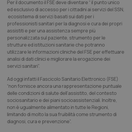
Per il documento il FSE deve diventare “ il punto unico
Salute orale & impianti
ed esclusivo di accesso per i cittadini ai servizi del SSN,
ecosistema di servizi basati sui dati per i
Sangue & coagulazione
professionisti sanitari per la diagnosi e cura dei propri
assistiti e per una assistenza sempre più
Tiroide
personalizzata sul paziente, strumento per le
strutture ed istituzioni sanitarie che potranno
utilizzare le informazioni cliniche del FSE per effettuare
Tumore al seno
analisi di dati clinici e migliorare la erogazione dei
servizi sanitari”.
Tumore ovarico
Ad oggi infatti il Fascicolo Sanitario Elettronico (FSE)
Tumori del Polmone & Testa Collo
“non fornisce ancora una rappresentazione puntuale
delle condizioni di salute dell’assistito, del contesto
Tumori gastrointestinali
sociosanitario e dei piani socioassistenziali. Inoltre,
non è ugualmente alimentato in tutte le Regioni,
Ulcera & Reflusso
limitando di molto la sua fruibilità come strumento di
diagnosi, cura e prevenzione”.
Vaccini