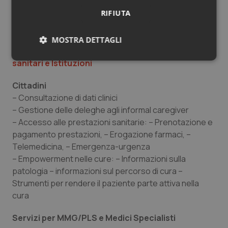
disposizione delle Istituzioni Sanitarie per finalità di
RIFIUTA
governo, (iii) estendere i dati disponibili per ricerca a
dati omici, genetici ed epigenetici.
MOSTRA DETTAGLI
Come funzionerà il FSE per cittadini, operatori
Necessari
Statistici
Marketing
sanitari e Istituzioni
Cittadini
– Consultazione di dati clinici
– Gestione delle deleghe agli informal caregiver
– Accesso alle prestazioni sanitarie: – Prenotazione e
pagamento prestazioni, – Erogazione farmaci, –
Necessari
Statistici
Marketing
Telemedicina, – Emergenza-urgenza
I cookie necessari contribuiscono a rendere fruibile il
– Empowerment nelle cure: – Informazioni sulla
sito web abilitandone funzionalità di base quali la
navigazione sulle pagine e l'accesso alle aree
patologia – informazioni sul percorso di cura –
protette del sito. Il sito web non è in grado di
Strumenti per rendere il paziente parte attiva nella
funzionare correttamente senza questi cookie.
cura
Nome
Fornitore
/
Dominio
Scaden
VISITOR_PRIVACY_METADATA
5 mesi
YouTube
Servizi per MMG/PLS e Medici Specialisti
settim
.youtube.com