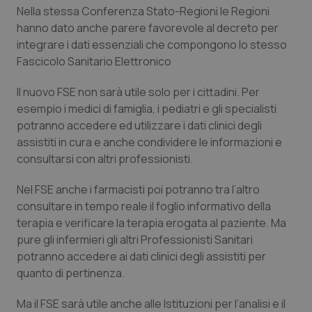
Nella stessa Conferenza Stato-Regioni le Regioni
Piemonte
HIV
hanno dato anche parere favorevole al decreto per
integrare i dati essenziali che compongono lo stesso
Provincia Autonoma di Bolzano
Infezioni & Febbre
Fascicolo Sanitario Elettronico
Il nuovo FSE non sarà utile solo per i cittadini. Per
Provincia Autonoma di Trento
Ipertensione & Scompenso
esempio i medici di famiglia, i pediatri e gli specialisti
potranno accedere ed utilizzare i dati clinici degli
Puglia
Malattie rare
assistiti in cura e anche condividere le informazioni e
consultarsi con altri professionisti.
Sardegna
Malattia di Crohn & Rettocolite Ulcerosa
Nel FSE anche i farmacisti poi potranno tra l’altro
Sicilia
Neuroscienze & patologie neurodegenerative
consultare in tempo reale il foglio informativo della
terapia e verificare la terapia erogata al paziente. Ma
pure gli infermieri gli altri Professionisti Sanitari
Toscana
Obesità
potranno accedere ai dati clinici degli assistiti per
quanto di pertinenza.
Umbria
Oftalmologia
Ma il FSE sarà utile anche alle Istituzioni per l’analisi e il