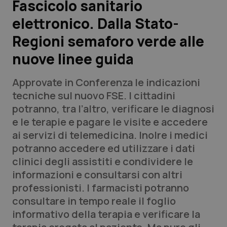
Fascicolo sanitario
elettronico. Dalla Stato-
Scienza e Farmaci
Regioni semaforo verde alle
Studi e Analisi
nuove linee guida
Lettere al direttore
Approvate in Conferenza le indicazioni
tecniche sul nuovo FSE. I cittadini
Edizioni Regionali
potranno, tra l’altro, verificare le diagnosi
e le terapie e pagare le visite e accedere
QS Pro
ai servizi di telemedicina. Inolre i medici
potranno accedere ed utilizzare i dati
Professionisti Sanitari.AI
clinici degli assistiti e condividere le
informazioni e consultarsi con altri
Abruzzo
QS Pro Gold
professionisti. I farmacisti potranno
consultare in tempo reale il foglio
QS Club
Newsletter
Basilicata
Artrite & artrosi
informativo della terapia e verificare la