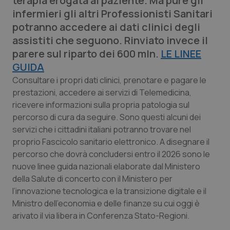
terapia erogata al paziente. Ma pure gli
Calabria
Asma & BPCO
infermieri gli altri Professionisti Sanitari
potranno accedere ai dati clinici degli
Campania
Car-T
assistiti che seguono. Rinviato invece il
parere sul riparto dei 600 mln.
LE LINEE
Emilia-Romagna
Colesterolo & coronaropatie
GUIDA
Consultare i propri dati clinici, prenotare e pagare le
Friuli Venezia Giulia
Dermatite Atopica
prestazioni, accedere ai servizi di Telemedicina,
ricevere informazioni sulla propria patologia sul
Lazio
Diabete & glucometri
percorso di cura da seguire. Sono questi alcuni dei
servizi che i cittadini italiani potranno trovare nel
Liguria
Disturbi dell’umore
proprio Fascicolo sanitario elettronico. A disegnare il
percorso che dovrà concludersi entro il 2026 sono le
nuove linee guida nazionali elaborate dal Ministero
Lombardia
Dolore
della Salute di concerto con il Ministero per
l’innovazione tecnologica e la transizione digitale e il
Marche
Donna & Salute
Ministro dell’economia e delle finanze su cui oggi è
arivato il via libera in Conferenza Stato-Regioni.
Molise
Epatiti