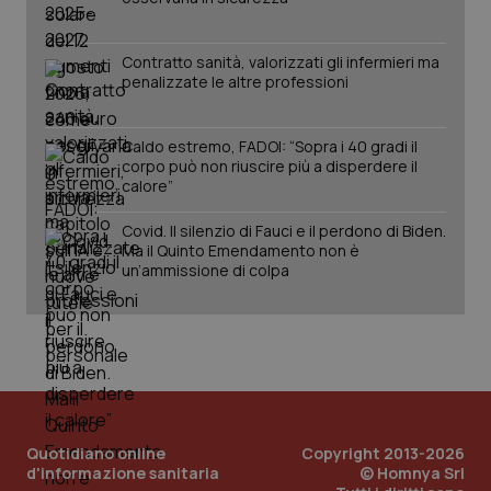
Contratto sanità, valorizzati gli infermieri ma
penalizzate le altre professioni
Caldo estremo, FADOI: “Sopra i 40 gradi il
corpo può non riuscire più a disperdere il
calore”
Covid. Il silenzio di Fauci e il perdono di Biden.
PHPSESSID
Sessio
PHP.net
Ma il Quinto Emendamento non è
www.quotidianosanita.it
un’ammissione di colpa
Quotidiano online
Copyright 2013-2026
d'informazione sanitaria
© Homnya Srl