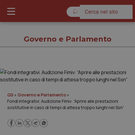
Venerdì 7 Agosto 2026
Governo e Parlamento
Governo e Parlamento
Cronache
QS
»
Governo e Parlamento
»
Fondi integrativi. Audizione Fimiv: “Aprire alle prestazioni
Governo e Parlamento
sostitutive in caso di tempi di attesa troppo lunghi nel Ssn”
Regioni e Asl
Lavoro e Professioni