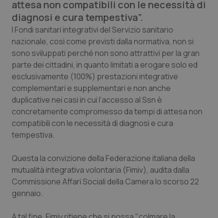
attesa non compatibili con le necessità di
Calabria
Asma & BPCO
diagnosi e cura tempestiva”.
I Fondi sanitari integrativi del Servizio sanitario
Campania
Car-T
nazionale, così come previsti dalla normativa, non si
sono sviluppati perché non sono attrattivi per la gran
Emilia-Romagna
Colesterolo & coronaropatie
parte dei cittadini, in quanto limitati a erogare solo ed
esclusivamente (100%) prestazioni integrative
Friuli Venezia Giulia
Dermatite Atopica
complementari e supplementari e non anche
duplicative nei casi in cui l’accesso al Ssn è
Lazio
Diabete & glucometri
concretamente compromesso da tempi di attesa non
compatibili con le necessità di diagnosi e cura
Liguria
Disturbi dell’umore
tempestiva.
Questa la convizione della Federazione italiana della
Lombardia
Dolore
mutualità integrativa volontaria (Fimiv), audita dalla
Commissione Affari Sociali della Camera lo scorso 22
Marche
Donna & Salute
gennaio.
Molise
Epatiti
A tal fine, Fimiv ritiene che si possa "colmare la