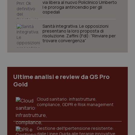
via libera al nuovo Policlinico Umberto
I e proroga antincendio per gli
ospedali
Sanità integrativa. Le opposizioni
Necessari
Statistici
Marketing
presentano la loro proposta di
risoluzione. Zaffini (FdI): “Rinviare per
trovare convergenza”
I cookie necessari contribuiscono a rendere fruibile il
sito web abilitandone funzionalità di base quali la
navigazione sulle pagine e l'accesso alle aree
protette del sito. Il sito web non è in grado di
funzionare correttamente senza questi cookie.
Nome
Fornitore
/
Dominio
Scaden
Ultime analisi e review da QS Pro
VISITOR_PRIVACY_METADATA
5 mesi
YouTube
Gold
settim
.youtube.com
Cloud sanitario: infrastrutture,
compliance, GDPR e Risk management
Gestione dell'Ipertensione resistente:
dalle Linee Guida alle terapie innovative