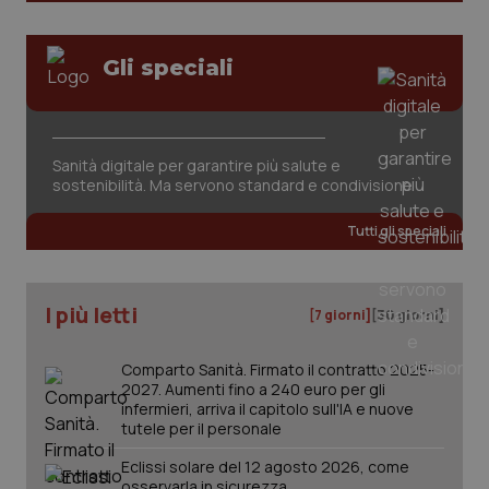
tracking-sites-ironfish-
www.quotidianosanita.it
4
Gli speciali
session-id
settim
2 gior
Sanità digitale per garantire più salute e
_ga
1 anno
Google LLC
sostenibilità. Ma servono standard e condivisione
mes
.quotidianosanita.it
Tutti gli speciali
I più letti
[7 giorni]
[30 giorni]
Comparto Sanità. Firmato il contratto 2025-
2027. Aumenti fino a 240 euro per gli
infermieri, arriva il capitolo sull'IA e nuove
tutele per il personale
Eclissi solare del 12 agosto 2026, come
osservarla in sicurezza