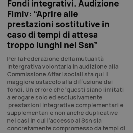
Fondi integrativi. Audizione
Fimiv: “Aprire alle
Scienza e Farmaci
prestazioni sostitutive in
Studi e Analisi
caso di tempi di attesa
troppo lunghi nel Ssn”
Lettere al direttore
Per la Federazione della mutualità
Edizioni Regionali
intergrativa volontaria in audizione alla
Commissione Affari sociali sta qui il
QS Pro
maggiore ostacolo alla diffusione dei
fondi. Un errore che“questi siano limitati
Professionisti Sanitari.AI
a erogare solo ed esclusivamente
prestazioni integrative complementari e
Abruzzo
QS Pro Gold
supplementari e non anche duplicative
nei casi in cui l’accesso al Ssn sia
QS Club
Newsletter
Basilicata
Artrite & artrosi
concretamente compromesso da tempi di