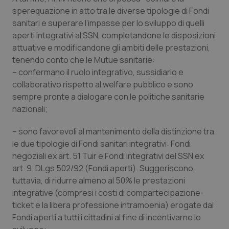
sperequazione in atto tra le diverse tipologie di Fondi
Piemonte
HIV
sanitari e superare l’impasse per lo sviluppo di quelli
aperti integrativi al SSN, completandone le disposizioni
Provincia Autonoma di Bolzano
Infezioni & Febbre
attuative e modificandone gli ambiti delle prestazioni,
tenendo conto che le Mutue sanitarie:
Provincia Autonoma di Trento
Ipertensione & Scompenso
– confermano il ruolo integrativo, sussidiario e
collaborativo rispetto al welfare pubblico e sono
sempre pronte a dialogare con le politiche sanitarie
Puglia
Malattie rare
nazionali;
Sardegna
Malattia di Crohn & Rettocolite Ulcerosa
– sono favorevoli al mantenimento della distinzione tra
le due tipologie di Fondi sanitari integrativi: Fondi
Sicilia
Neuroscienze & patologie neurodegenerative
negoziali ex art. 51 Tuir e Fondi integrativi del SSN ex
art. 9. DLgs 502/92 (Fondi aperti). Suggeriscono,
Toscana
Obesità
tuttavia, di ridurre almeno al 50% le prestazioni
integrative (compresi i costi di compartecipazione-
Umbria
Oftalmologia
ticket e la libera professione intramoenia) erogate dai
Fondi aperti a tutti i cittadini al fine di incentivarne lo