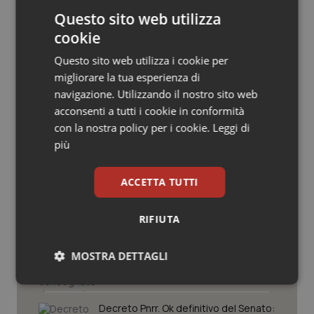
Salute orale & impianti
Questo sito web utilizza
cookie
Sangue & coagulazione
Questo sito web utilizza i cookie per
migliorare la tua esperienza di
Tiroide
Potrebbe interessarti in
navigazione. Utilizzando il nostro sito web
acconsenti a tutti i cookie in conformità
Governo e Parlamento
Tumore al seno
con la nostra policy per i cookie.
Leggi di
più
Tumore ovarico
Caldo. Ministero: oltre 1.700 chiamate
al numero 1500 dal 22 giugno.
ACCETTA TUTTI
Proseguono monitoraggi e campagna
Tumori del Polmone & Testa Collo
informativa
RIFIUTA
Covid. Conte in Commissione: “Ho
Tumori gastrointestinali
consegnato documento anonimo su
mascherine contraffatte in Procura.
MOSTRA DETTAGLI
Diffido Palazzo Chigi dal pagare 100
Ulcera & Reflusso
milioni a Jc Electronics”
Necessari
Statistici
Marketing
Vaccini
Decreto Pnrr. Ok definitivo del Senato: