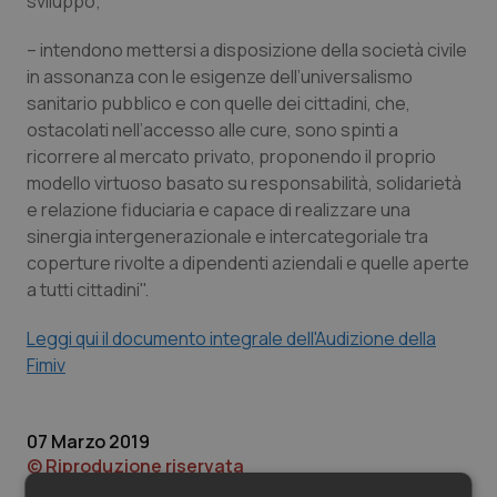
sviluppo;
Valle D’Aosta
Oncodermatologia
– intendono mettersi a disposizione della società civile
Veneto
Oncoematologia
in assonanza con le esigenze dell’universalismo
sanitario pubblico e con quelle dei cittadini, che,
Oncologia & Nutrizione
ostacolati nell’accesso alle cure, sono spinti a
ricorrere al mercato privato, proponendo il proprio
Psoriasi & pelle
modello virtuoso basato su responsabilità, solidarietà
e relazione fiduciaria e capace di realizzare una
Quotidiano Cardiologia
sinergia intergenerazionale e intercategoriale tra
coperture rivolte a dipendenti aziendali e quelle aperte
a tutti cittadini".
Quotidiano Chirurgia
Leggi qui il documento integrale dell'Audizione della
Quotidiano Oncologia
Fimiv
Quotidiano Pediatria
07 Marzo 2019
Rene & patologie urogenitali
© Riproduzione riservata