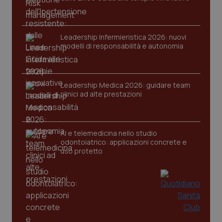
Leadership Infermieristica 2026: nuovi
modelli di responsabilità e autonomia
CookieScriptConsent
5 mesi
CookieScript
settim
www.quotidianosanita.it
Leadership Medica 2026: guidare team
clinici ad alte prestazioni
AI e telemedicina nello studio
odontoiatrico: applicazioni concrete e
uso protetto
tracking-sites-ironfish-
www.quotidianosanita.it
4
tracking-enable
settim
2 gior