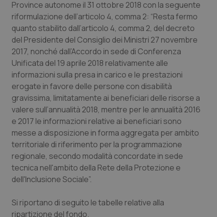
Province autonome il 31 ottobre 2018 con la seguente
Calabria
Asma & BPCO
riformulazione dell’articolo 4, comma 2: “Resta fermo
quanto stabilito dall’articolo 4, comma 2, del decreto
Campania
Car-T
del Presidente del Consiglio dei Ministri 27 novembre
2017, nonché dall’Accordo in sede di Conferenza
Emilia-Romagna
Colesterolo & coronaropatie
Unificata del 19 aprile 2018 relativamente alle
informazioni sulla presa in carico e le prestazioni
Friuli Venezia Giulia
Dermatite Atopica
erogate in favore delle persone con disabilità
gravissima, limitatamente ai beneficiari delle risorse a
Lazio
Diabete & glucometri
valere sull’annualità 2018, mentre per le annualità 2016
e 2017 le informazioni relative ai beneficiari sono
messe a disposizione in forma aggregata per ambito
Liguria
Disturbi dell’umore
territoriale di riferimento per la programmazione
regionale, secondo modalità concordate in sede
Lombardia
Dolore
tecnica nell'ambito della Rete della Protezione e
dell'Inclusione Sociale”.
Marche
Donna & Salute
Si riportano di seguito le tabelle relative alla
Molise
Epatiti
ripartizione del fondo.