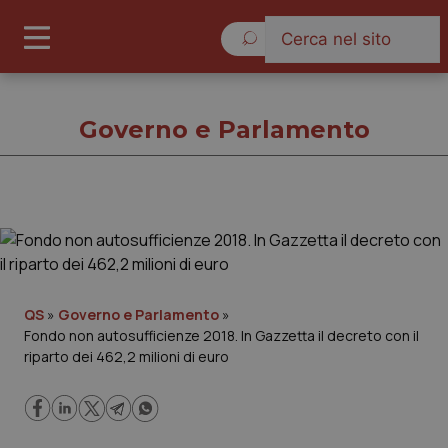
Venerdì 7 Agosto 2026
Governo e Parlamento
Governo e Parlamento
Cronache
QS
»
Governo e Parlamento
»
Fondo non autosufficienze 2018. In Gazzetta il decreto con il
Governo e Parlamento
riparto dei 462,2 milioni di euro
Regioni e Asl
Lavoro e Professioni