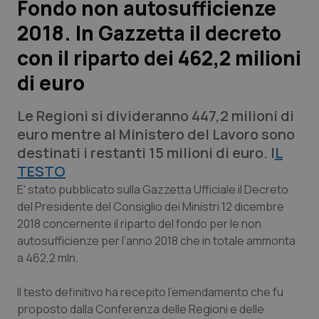
Fondo non autosufficienze
2018. In Gazzetta il decreto
Scienza e Farmaci
con il riparto dei 462,2 milioni
Studi e Analisi
di euro
Lettere al direttore
Le Regioni si divideranno 447,2 milioni di
euro mentre al Ministero del Lavoro sono
Edizioni Regionali
destinati i restanti 15 milioni di euro. I
L
TESTO
QS Pro
E' stato pubblicato sulla Gazzetta Ufficiale il Decreto
del Presidente del Consiglio dei Ministri 12 dicembre
Professionisti Sanitari.AI
2018 concernente il riparto del fondo per le non
autosufficienze per l’anno 2018 che in totale ammonta
Abruzzo
QS Pro Gold
a 462,2 mln.
QS Club
Newsletter
Il testo definitivo ha recepito l’emendamento che fu
Basilicata
Artrite & artrosi
proposto dalla Conferenza delle Regioni e delle