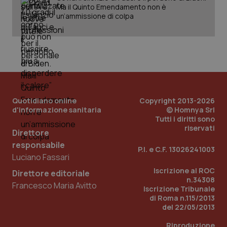
Ma il Quinto Emendamento non è
un’ammissione di colpa
Quotidiano online
Copyright 2013-2026
d'informazione sanitaria
© Homnya Srl
Tutti i diritti sono
riservati
Direttore
responsabile
P.I. e C.F. 13026241003
Luciano Fassari
Iscrizione al ROC
Direttore editoriale
PHPSESSID
Sessio
PHP.net
n.34308
www.quotidianosanita.it
Francesco Maria Avitto
Iscrizione Tribunale
di Roma n.115/2013
del 22/05/2013
Riproduzione