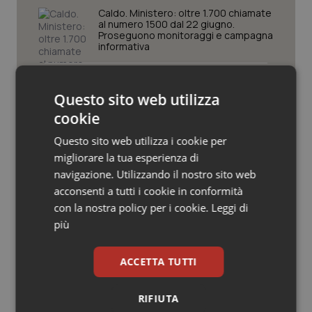
Valle D’Aosta
Oncodermatologia
Caldo. Ministero: oltre 1.700 chiamate
al numero 1500 dal 22 giugno.
Proseguono monitoraggi e campagna
Veneto
Oncoematologia
informativa
Oncologia & Nutrizione
Covid. Conte in Commissione: “Ho
consegnato documento anonimo su
Questo sito web utilizza
mascherine contraffatte in Procura.
Psoriasi & pelle
Diffido Palazzo Chigi dal pagare 100
cookie
milioni a Jc Electronics”
Questo sito web utilizza i cookie per
Quotidiano Cardiologia
Decreto Pnrr. Ok definitivo del Senato:
migliorare la tua esperienza di
via libera al nuovo Policlinico Umberto
navigazione. Utilizzando il nostro sito web
I e proroga antincendio per gli
Quotidiano Chirurgia
ospedali
acconsenti a tutti i cookie in conformità
con la nostra policy per i cookie.
Leggi di
Quotidiano Oncologia
Sanità integrativa. Le opposizioni
più
presentano la loro proposta di
risoluzione. Zaffini (FdI): “Rinviare per
Quotidiano Pediatria
trovare convergenza”
ACCETTA TUTTI
Rene & patologie urogenitali
RIFIUTA