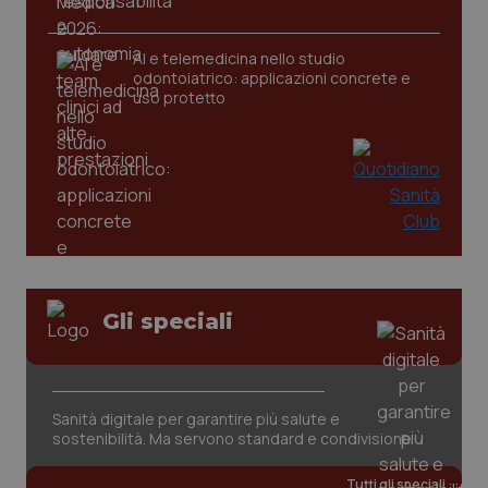
AI e telemedicina nello studio
odontoiatrico: applicazioni concrete e
uso protetto
CookieScriptConsent
5 mesi
CookieScript
settim
www.quotidianosanita.it
Gli speciali
Sanità digitale per garantire più salute e
sostenibilità. Ma servono standard e condivisione
Tutti gli speciali