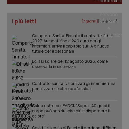
tracking-sites-ironfish-
www.quotidianosanita.it
4
I più letti
tracking-enable
settim
[7 giorni]
[30 giorni]
2 gior
Comparto Sanità. Firmato il contratto 2025-
2027. Aumenti fino a 240 euro per gli
infermieri, arriva il capitolo sull'IA e nuove
tracking-sites-ironfish-
www.quotidianosanita.it
4
tutele per il personale
session-id
settim
2 gior
Eclissi solare del 12 agosto 2026, come
osservarla in sicurezza
_ga
1 anno
Google LLC
Contratto sanità, valorizzati gli infermieri ma
mes
.quotidianosanita.it
penalizzate le altre professioni
Caldo estremo, FADOI: “Sopra i 40 gradi il
corpo può non riuscire più a disperdere il
calore”
Covid. Il silenzio di Fauci e il perdono di Biden.