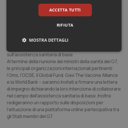
insieme alle parti interessate della società civile
accordi di cooperazione efficaci. Nel contesto del G7,
ACCETTA TUTTI
l'obiettivo della Francia è istituire un meccanismo
concreto per facilitare la condivisione di conoscenze e
RIFIUTA
competenze per l'efficacia dei sistemi sanitari”.
MOSTRA DETTAGLI
Per questa ragione uno degli obiettivi è quello del
lancio di un'iniziativa per condividere le conoscenze
Necessari
Statistici
Marketing
sull'assistenza sanitaria di base
Al termine della riunione dei ministri della sanità del G7,
le principali organizzazioni internazionali pertinenti:
l’Oms, l’OCSE, il Global Fund, Gavi The Vaccine Alliance
e la World Bank – saranno invitati a firmare una lettera
di impegno dichiarando la loro intenzione di collaborare
Necessari
Statistici
Marketing
nel campo dell'assistenza sanitaria di base. Inoltre
redigeranno un rapporto sulle disposizioni per
I cookie necessari contribuiscono a rendere fruibile il
sito web abilitandone funzionalità di base quali la
l'attuazione di una piattaforma online partecipativa tra
navigazione sulle pagine e l'accesso alle aree
gli Stati membri del G7.
protette del sito. Il sito web non è in grado di
funzionare correttamente senza questi cookie.