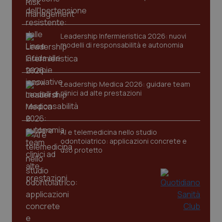
www.quotidianosanita.it
Leadership Infermieristica 2026: nuovi
modelli di responsabilità e autonomia
Leadership Medica 2026: guidare team
clinici ad alte prestazioni
AI e telemedicina nello studio
odontoiatrico: applicazioni concrete e
uso protetto
_ga_KM60CM4NPH
.quotidianosanita.it
1 anno
mes