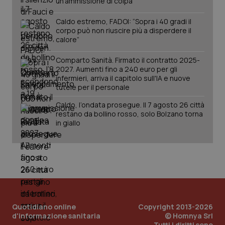
un’ammissione di colpa
You
ten
pre
Caldo estremo, FADOI: “Sopra i 40 gradi il
del
vid
corpo può non riuscire più a disperdere il
inco
calore”
può
det
vis
Comparto Sanità. Firmato il contratto 2025-
web
2027. Aumenti fino a 240 euro per gli
uti
infermieri, arriva il capitolo sull'IA e nuove
nuo
ver
tutele per il personale
dell
You
Caldo, l’ondata prosegue. Il 7 agosto 26 città
restano da bollino rosso, solo Bolzano torna
YSC
Sessione
Que
Google LLC
imp
.youtube.com
in giallo
You
ten
vis
vid
__Secure-
.youtube.com
5 mesi 4
Que
ROLLOUT_TOKEN
settimane
imp
You
ges
del
e d
per
Quotidiano online
Copyright 2013-2026
del
d'informazione sanitaria
© Homnya Srl
ute
Tutti i diritti sono