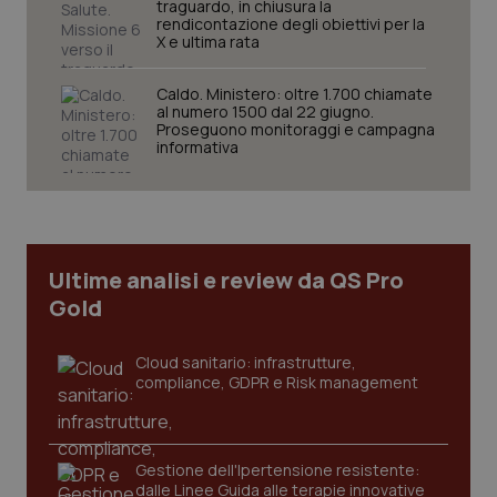
traguardo, in chiusura la
rendicontazione degli obiettivi per la
X e ultima rata
Caldo. Ministero: oltre 1.700 chiamate
al numero 1500 dal 22 giugno.
Proseguono monitoraggi e campagna
informativa
Ultime analisi e review da QS Pro
Gold
Cloud sanitario: infrastrutture,
compliance, GDPR e Risk management
Gestione dell'Ipertensione resistente:
dalle Linee Guida alle terapie innovative
PHPSESSID
Sessio
PHP.net