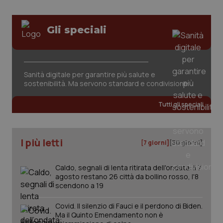
Gli speciali
Fornitore
/
Nome
Scadenza
Descrizion
Dominio
Nome
Fornitore
/
Dominio
Scadenza
Des
Sanità digitale per garantire più salute e
_ga_0VMQEQKQ1N
.quotidianosanita.it
1 anno 1
Questo
sostenibilità. Ma servono standard e condivisione
mese
cookie
VISITOR_INFO1_LIVE
5 mesi 4
Que
Google LLC
viene
settimane
imp
.youtube.com
utilizzato
You
da Google
Tutti gli speciali
ten
Analytics
pre
per
del
mantener
vid
lo stato
inco
della
può
I più letti
[7 giorni]
[30 giorni]
sessione.
det
vis
web
Caldo, segnali di lenta ritirata dell'ondata: il 7
uti
nuo
agosto restano 26 città da bollino rosso, l'8
ver
scendono a 19
dell
You
Covid. Il silenzio di Fauci e il perdono di Biden.
__Secure-YNID
.youtube.com
5 mesi 4
Que
Ma il Quinto Emendamento non è
settimane
imp