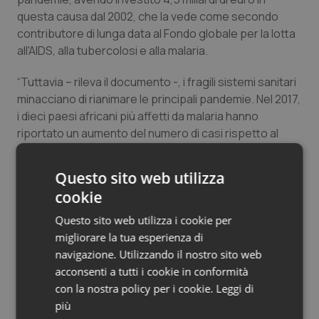
questa causa dal 2002, che la vede come secondo
contributore di lunga data al Fondo globale per la lotta
all'AIDS, alla tubercolosi e alla malaria.
“Tuttavia – rileva il documento -, i fragili sistemi sanitari
minacciano di rianimare le principali pandemie. Nel 2017,
i dieci paesi africani più affetti da malaria hanno
riportato un aumento del numero di casi rispetto al
2016. Per affrontare questo rischio, il miglioramento
dell'assistenza sanitaria di base dovrebbe rafforzare
Questo sito web utilizza
anche la lotta contro queste tre pandemie: AIDS,
cookie
tubercolosi e malaria”.
Questo sito web utilizza i cookie per
3. Migliorare l'efficacia dei sistemi sanitari
migliorare la tua esperienza di
condividendo la conoscenza. Obiettivo una
navigazione. Utilizzando il nostro sito web
piattaforma comune
acconsenti a tutti i cookie in conformità
Terzo punto del G7 Salute esso rileva come “la
con la nostra policy per i cookie.
Leggi di
comunità internazionale è ora chiamata a innovare
più