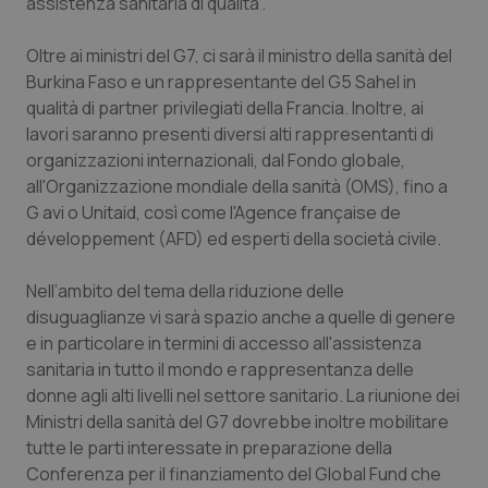
Valle D’Aosta
Oncodermatologia
assistenza sanitaria di qualità”.
Oltre ai ministri del G7, ci sarà il ministro della sanità del
Veneto
Oncoematologia
Burkina Faso e un rappresentante del G5 Sahel in
qualità di partner privilegiati della Francia. Inoltre, ai
Oncologia & Nutrizione
lavori saranno presenti diversi alti rappresentanti di
organizzazioni internazionali, dal Fondo globale,
Psoriasi & pelle
all'Organizzazione mondiale della sanità (OMS), fino a
G avi o Unitaid, così come l'Agence française de
Quotidiano Cardiologia
développement (AFD) ed esperti della società civile.
Quotidiano Chirurgia
Nell’ambito del tema della riduzione delle
disuguaglianze vi sarà spazio anche a quelle di genere
Quotidiano Oncologia
e in particolare in termini di accesso all'assistenza
sanitaria in tutto il mondo e rappresentanza delle
donne agli alti livelli nel settore sanitario. La riunione dei
Quotidiano Pediatria
Ministri della sanità del G7 dovrebbe inoltre mobilitare
tutte le parti interessate in preparazione della
Rene & patologie urogenitali
Conferenza per il finanziamento del Global Fund che