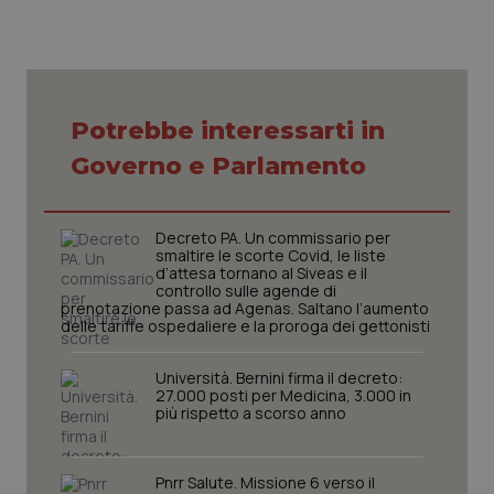
Potrebbe interessarti in
Governo e Parlamento
tracking-sites-ironfish-
www.quotidianosanita.it
4
tracking-enable
settim
2 gior
Decreto PA. Un commissario per
smaltire le scorte Covid, le liste
d’attesa tornano al Siveas e il
controllo sulle agende di
tracking-sites-ironfish-
www.quotidianosanita.it
4
prenotazione passa ad Agenas. Saltano l’aumento
session-id
settim
delle tariffe ospedaliere e la proroga dei gettonisti
2 gior
Università. Bernini firma il decreto:
27.000 posti per Medicina, 3.000 in
più rispetto a scorso anno
_ga
1 anno
Google LLC
mes
.quotidianosanita.it
Pnrr Salute. Missione 6 verso il