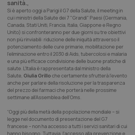
sanità.,
Calabria
Asma & BPCO
Si è aperto oggi a Parigi il G7 della Salute, il meeting in
cui i ministri della Salute dei 7 "Grandi" Paesi (Germania,
Campania
Car-T
Canada, Stati Uniti, Francia, Italia, Giappone e Regno
Unito) si confronteranno per due giorni su tre obiettivi
Emilia-Romagna
Colesterolo & coronaropatie
non più rinviabili: riduzione delle iniquità attraverso il
potenziamento delle cure primarie, mobilitazione per
Friuli Venezia Giulia
Dermatite Atopica
l’eliminazione entro il 2030 di Aids, tubercolosi e malaria
e una più efficace condivisione delle buone pratiche di
Lazio
Diabete & glucometri
salute. L'Italia è rappresentata dal ministro della
Salute,
Giulia Grillo
che certamente sfrutterà l’evento
Liguria
Disturbi dell’umore
anche per parlare della risoluzione per la trasparenza
del prezzo dei farmaci che porterà nelle prossime
settimane all’Assemblea dell’Oms.
Lombardia
Dolore
“Oggi più della metà della popolazione mondiale – si
Marche
Donna & Salute
legge nel documento di presentazione del G7
francese – non ha accesso a tutti i servizi sanitari di cui
Molise
Epatiti
hanno bisogno. Tuttavia, l'accesso alla prevenzione e