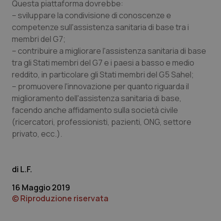
Questa piattaforma dovrebbe:
Nome
Fornitore
/
Dominio
Scaden
– sviluppare la condivisione di conoscenze e
VISITOR_PRIVACY_METADATA
5 mesi
YouTube
settim
.youtube.com
competenze sull'assistenza sanitaria di base tra i
membri del G7;
– contribuire a migliorare l'assistenza sanitaria di base
tra gli Stati membri del G7 e i paesi a basso e medio
reddito, in particolare gli Stati membri del G5 Sahel;
– promuovere l'innovazione per quanto riguarda il
miglioramento dell'assistenza sanitaria di base,
facendo anche affidamento sulla società civile
(ricercatori, professionisti, pazienti, ONG, settore
privato, ecc.).
L.F.
CookieScriptConsent
5 mesi
CookieScript
settim
www.quotidianosanita.it
16 Maggio 2019
© Riproduzione riservata