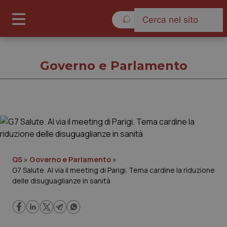
Sabato 8 Agosto 2026
Governo e Parlamento
Governo e Parlamento
Cronache
QS
»
Governo e Parlamento
»
G7 Salute. Al via il meeting di Parigi. Tema cardine la riduzione
Governo e Parlamento
delle disuguaglianze in sanità
Regioni e Asl
Lavoro e Professioni