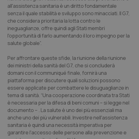
all'assistenza sanitaria è un diritto fondamentale
Piemonte
HIV
senza il quale stabilità e sviluppo sono minacciati. Il G7,
che considera prioritaria la lotta contro le
Provincia Autonoma di Bolzano
Infezioni & Febbre
ineguaglianze, offre quindi agli Stati membri
l'opportunità di farlo aumentando il loro impegno per la
Provincia Autonoma di Trento
Ipertensione & Scompenso
salute globale”.
Per affrontare queste sfide, la riunione della riunione
Puglia
Malattie rare
dei ministri della sanità del G7, che si concluderà
domani con il communiqué finale, fornirà una
Sardegna
Malattia di Crohn & Rettocolite Ulcerosa
piattaforma per discutere quali soluzioni possono
essere applicate per combattere le disuguaglianze in
Sicilia
Neuroscienze & patologie neurodegenerative
tema di sanità. “Una cooperazione coordinata tra Stati
è necessaria per la difesa di beni comuni – si legge nel
Toscana
Obesità
documento – . La salute è uno dei più essenziali ma
anche uno dei più vulnerabili. Investire nell'assistenza
Umbria
Oftalmologia
sanitaria è quindi una necessità imperativa per
garantire l'accesso delle persone alla prevenzione e