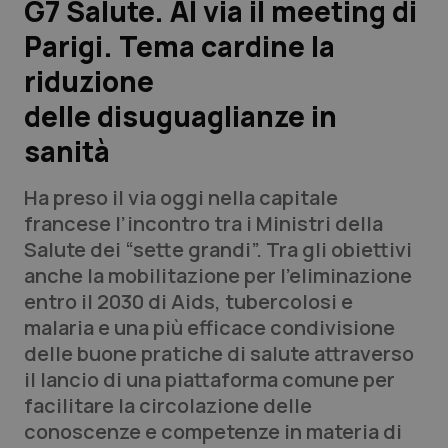
G7 Salute. Al via il meeting di
Parigi. Tema cardine la
Scienza e Farmaci
riduzione
Studi e Analisi
delle disuguaglianze in
sanità
Lettere al direttore
Ha preso il via oggi nella capitale
Edizioni Regionali
francese l’incontro tra i Ministri della
Salute dei “sette grandi”. Tra gli obiettivi
QS Pro
anche la mobilitazione per l’eliminazione
entro il 2030 di Aids, tubercolosi e
Professionisti Sanitari.AI
malaria e una più efficace condivisione
delle buone pratiche di salute attraverso
Abruzzo
QS Pro Gold
il lancio di una piattaforma comune per
facilitare la circolazione delle
QS Club
Newsletter
Basilicata
Artrite & artrosi
conoscenze e competenze in materia di