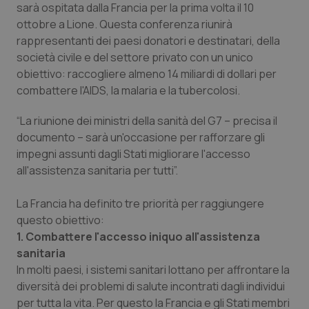
sarà ospitata dalla Francia per la prima volta il 10
Salute orale & impianti
ottobre a Lione. Questa conferenza riunirà
rappresentanti dei paesi donatori e destinatari, della
Sangue & coagulazione
società civile e del settore privato con un unico
obiettivo: raccogliere almeno 14 miliardi di dollari per
Tiroide
combattere l'AIDS, la malaria e la tubercolosi.
“La riunione dei ministri della sanità del G7 – precisa il
Tumore al seno
documento – sarà un'occasione per rafforzare gli
impegni assunti dagli Stati migliorare l'accesso
Tumore ovarico
all'assistenza sanitaria per tutti”.
Tumori del Polmone & Testa Collo
La Francia ha definito tre priorità per raggiungere
questo obiettivo
:
Tumori gastrointestinali
1. Combattere l'accesso iniquo all'assistenza
sanitaria
Ulcera & Reflusso
In molti paesi, i sistemi sanitari lottano per affrontare la
diversità dei problemi di salute incontrati dagli individui
Vaccini
per tutta la vita. Per questo la Francia e gli Stati membri