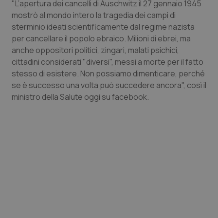
"L’apertura dei cancelli di Auschwitz il 27 gennaio 1945
Calabria
Asma & BPCO
mostrò al mondo intero la tragedia dei campi di
sterminio ideati scientificamente dal regime nazista
Campania
Car-T
per cancellare il popolo ebraico. Milioni di ebrei, ma
anche oppositori politici, zingari, malati psichici,
Emilia-Romagna
Colesterolo & coronaropatie
cittadini considerati "diversi", messi a morte per il fatto
stesso di esistere. Non possiamo dimenticare, perché
Friuli Venezia Giulia
Dermatite Atopica
se è successo una volta può succedere ancora", così il
ministro della Salute oggi su facebook.
Lazio
Diabete & glucometri
Liguria
Disturbi dell’umore
Lombardia
Dolore
Marche
Donna & Salute
Molise
Epatiti