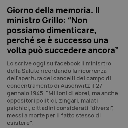
Giorno della memoria. Il
Scienza e Farmaci
ministro Grillo: “Non
possiamo dimenticare,
Studi e Analisi
perché se è successo una
Lettere al direttore
volta può succedere ancora”
Edizioni Regionali
Lo scrive oggi su facebook il minisrtro
della Salute ricordando la ricorrenza
QS Pro
dell'apertura dei cancelli del campo di
concentramento di Auschwitz il 27
Professionisti Sanitari.AI
gennaio 1945. "Milioni di ebrei, ma anche
oppositori politici, zingari, malati
Abruzzo
QS Pro Gold
psichici, cittadini considerati "diversi",
messi a morte per il fatto stesso di
QS Club
Newsletter
Basilicata
Artrite & artrosi
esistere".