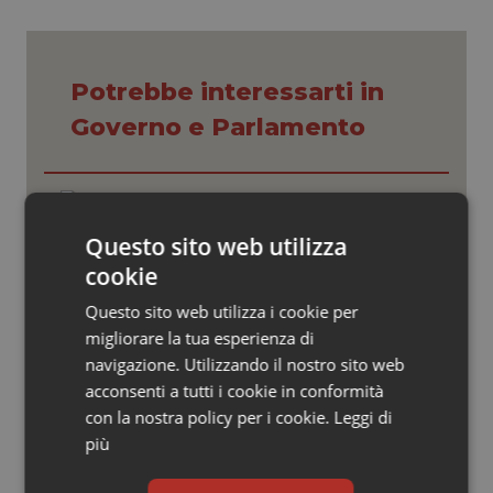
Valle D’Aosta
Oncodermatologia
Veneto
Oncoematologia
Potrebbe interessarti in
Oncologia & Nutrizione
Governo e Parlamento
Psoriasi & pelle
Caldo. Ministero: oltre 1.700 chiamate
al numero 1500 dal 22 giugno.
Quotidiano Cardiologia
Proseguono monitoraggi e campagna
Questo sito web utilizza
informativa
cookie
Quotidiano Chirurgia
Decreto Pnrr. Ok definitivo del Senato:
Questo sito web utilizza i cookie per
via libera al nuovo Policlinico Umberto
migliorare la tua esperienza di
I e proroga antincendio per gli
Quotidiano Oncologia
ospedali
navigazione. Utilizzando il nostro sito web
acconsenti a tutti i cookie in conformità
Quotidiano Pediatria
Sanità integrativa. Le opposizioni
con la nostra policy per i cookie.
Leggi di
presentano la loro proposta di
più
risoluzione. Zaffini (FdI): “Rinviare per
Rene & patologie urogenitali
trovare convergenza”