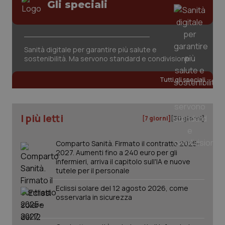
Gli speciali
Sanità digitale per garantire più salute e
sostenibilità. Ma servono standard e condivisione
tracking-sites-ironfish-
www.quotidianosanita.it
4
tracking-enable
settim
Tutti gli speciali
2 gior
I più letti
[7 giorni]
[30 giorni]
tracking-sites-ironfish-
www.quotidianosanita.it
4
session-id
settim
2 gior
Comparto Sanità. Firmato il contratto 2025-
2027. Aumenti fino a 240 euro per gli
infermieri, arriva il capitolo sull'IA e nuove
tutele per il personale
_ga
1 anno
Google LLC
Eclissi solare del 12 agosto 2026, come
mes
.quotidianosanita.it
osservarla in sicurezza