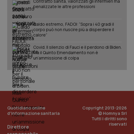
Contratto sanità, valorizzati gli infermieri ma
penalizzate le altre professioni
Caldo estremo, FADOI: “Sopra i 40 gradi il
corpo può non riuscire più a disperdere il
calore”
Covid. Il silenzio di Fauci e il perdono di Biden.
Ma il Quinto Emendamento non è
un’ammissione di colpa
Quotidiano online
Copyright 2013-2026
d'informazione sanitaria
© Homnya Srl
Tutti i diritti sono
riservati
Direttore
PHPSESSID
Sessio
PHP.net
www.quotidianosanita.it