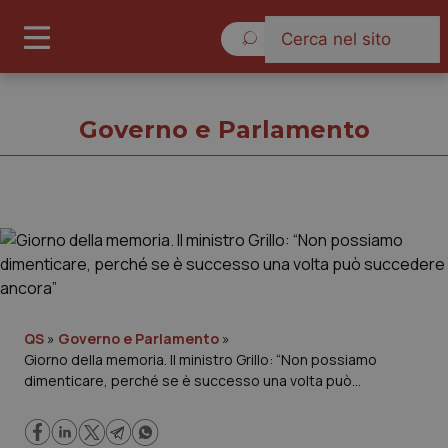
Giovedì 6 Agosto 2026
Governo e Parlamento
Governo e Parlamento
Cronache
Governo e Parlamento
QS
»
Governo e Parlamento
»
Giorno della memoria. Il ministro Grillo: “Non possiamo
dimenticare, perché se è successo una volta può
Regioni e Asl
succedere ancora”
Lavoro e Professioni