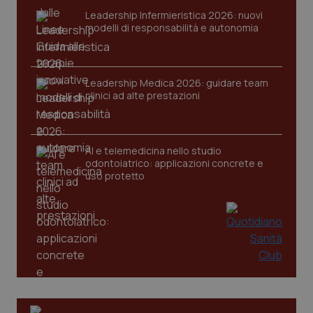
VISITOR_PRIVACY_METADATA
5 mesi
YouTube
Leadership Infermieristica 2026: nuovi
settim
.youtube.com
modelli di responsabilità e autonomia
Leadership Medica 2026: guidare team
clinici ad alte prestazioni
AI e telemedicina nello studio
odontoiatrico: applicazioni concrete e
uso protetto
CookieScriptConsent
5 mesi
CookieScript
settim
www.quotidianosanita.it