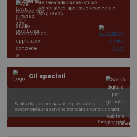
AI e telemedicina nello studio
odontoiatrico: applicazioni concrete e
uso protetto
CookieScriptConsent
5 mesi
CookieScript
settim
www.quotidianosanita.it
Gli speciali
Sanità digitale per garantire più salute e
sostenibilità. Ma servono standard e condivisione
Tutti gli speciali