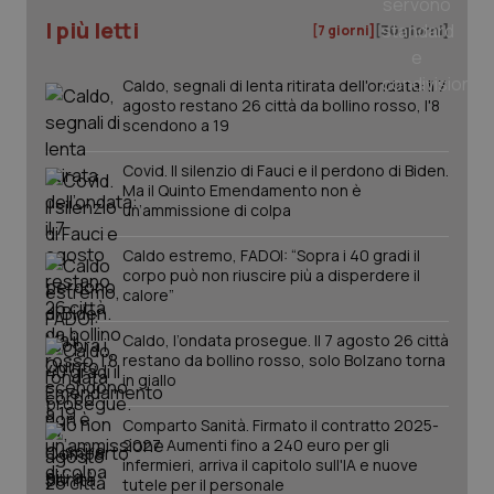
I più letti
[7 giorni]
[30 giorni]
tracking-sites-ironfish-
www.quotidianosanita.it
4
tracking-enable
settim
2 gior
Caldo, segnali di lenta ritirata dell'ondata: il 7
agosto restano 26 città da bollino rosso, l'8
scendono a 19
tracking-sites-ironfish-
www.quotidianosanita.it
4
Covid. Il silenzio di Fauci e il perdono di Biden.
session-id
settim
Ma il Quinto Emendamento non è
2 gior
un’ammissione di colpa
Caldo estremo, FADOI: “Sopra i 40 gradi il
corpo può non riuscire più a disperdere il
_ga
1 anno
Google LLC
calore”
mes
.quotidianosanita.it
Caldo, l’ondata prosegue. Il 7 agosto 26 città
restano da bollino rosso, solo Bolzano torna
in giallo
Comparto Sanità. Firmato il contratto 2025-
2027. Aumenti fino a 240 euro per gli
infermieri, arriva il capitolo sull'IA e nuove
tutele per il personale