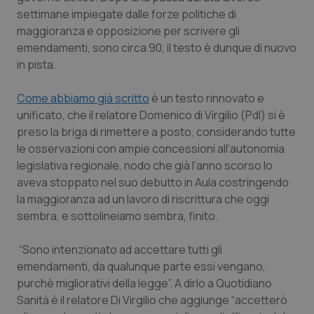
Calabria
Asma & BPCO
settimane impiegate dalle forze politiche di
maggioranza e opposizione per scrivere gli
Campania
Car-T
emendamenti, sono circa 90, il testo è dunque di nuovo
in pista.
Emilia-Romagna
Colesterolo & coronaropatie
Come abbiamo già scritto
è un testo rinnovato e
unificato, che il relatore Domenico di Virgilio (Pdl) si è
Friuli Venezia Giulia
Dermatite Atopica
preso la briga di rimettere a posto, considerando tutte
le osservazioni con ampie concessioni all’autonomia
Lazio
Diabete & glucometri
legislativa regionale, nodo che già l’anno scorso lo
aveva stoppato nel suo debutto in Aula costringendo
Liguria
Disturbi dell’umore
la maggioranza ad un lavoro di riscrittura che oggi
sembra, e sottolineiamo sembra, finito.
Lombardia
Dolore
“Sono intenzionato ad accettare tutti gli
Marche
Donna & Salute
emendamenti, da qualunque parte essi vengano,
purchè migliorativi della legge”. A dirlo a Q
uotidiano
Sanità
è il relatore Di Virgilio che aggiunge “accetterò
Molise
Epatiti