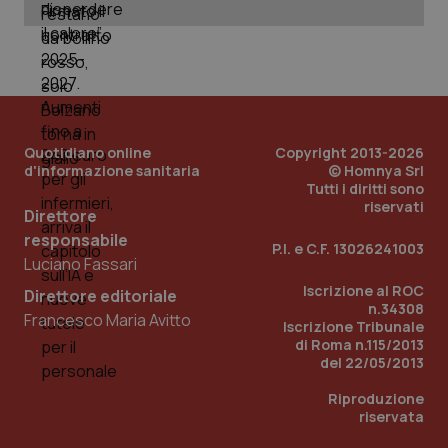
Quotidiano online
Copyright 2013-2026
d'informazione sanitaria
© Homnya Srl
Tutti i diritti sono
riservati
Direttore
responsabile
P.I. e C.F. 13026241003
Luciano Fassari
Iscrizione al ROC
Direttore editoriale
n.34308
Francesco Maria Avitto
PHPSESSID
Sessio
PHP.net
Iscrizione Tribunale
www.quotidianosanita.it
di Roma n.115/2013
del 22/05/2013
Riproduzione
riservata