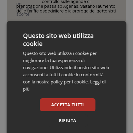
Valle D’Aosta
Oncodermatologia
controllo sulle agende di
prenotazione passa ad Agenas. Saltano l’aumento
delle tariffe ospedaliere e la proroga dei gettonisti
Veneto
Oncoematologia
Università. Bernini firma il decreto:
27.000 posti per Medicina, 3.000 in
Oncologia & Nutrizione
Questo sito web utilizza
più rispetto a scorso anno
cookie
Psoriasi & pelle
Questo sito web utilizza i cookie per
Pnrr Salute. Missione 6 verso il
traguardo, in chiusura la
migliorare la tua esperienza di
Quotidiano Cardiologia
rendicontazione degli obiettivi per la
navigazione. Utilizzando il nostro sito web
X e ultima rata
acconsenti a tutti i cookie in conformità
Quotidiano Chirurgia
Caldo. Ministero: oltre 1.700 chiamate
con la nostra policy per i cookie.
Leggi di
al numero 1500 dal 22 giugno.
più
Proseguono monitoraggi e campagna
Quotidiano Oncologia
informativa
ACCETTA TUTTI
Quotidiano Pediatria
RIFIUTA
Rene & patologie urogenitali
Ultime analisi e review da QS Pro