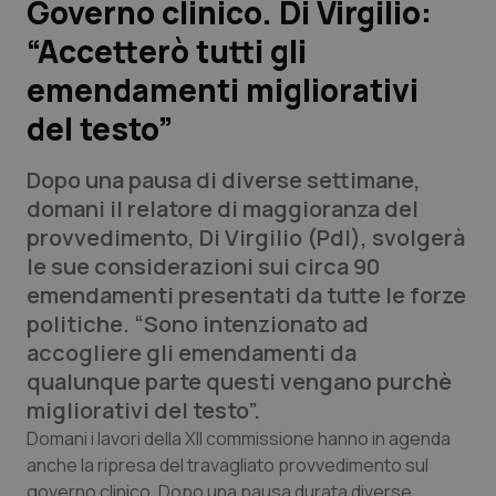
Governo clinico. Di Virgilio:
“Accetterò tutti gli
Scienza e Farmaci
emendamenti migliorativi
Studi e Analisi
del testo”
Lettere al direttore
Dopo una pausa di diverse settimane,
domani il relatore di maggioranza del
Edizioni Regionali
provvedimento, Di Virgilio (Pdl), svolgerà
le sue considerazioni sui circa 90
QS Pro
emendamenti presentati da tutte le forze
politiche. “Sono intenzionato ad
Professionisti Sanitari.AI
accogliere gli emendamenti da
qualunque parte questi vengano purchè
Abruzzo
QS Pro Gold
migliorativi del testo”.
Domani i lavori della XII commissione hanno in agenda
QS Club
Newsletter
Basilicata
Artrite & artrosi
anche la ripresa del travagliato provvedimento sul
governo clinico. Dopo una pausa durata diverse