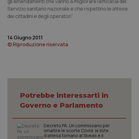
gli emendamenti che vanno a migliorare l’efficacia del
Servizio sanitario nazionale e che rispettino le attese
Piemonte
HIV
dei cittadini e degli operatori”.
Provincia Autonoma di Bolzano
Infezioni & Febbre
14 Giugno 2011
Provincia Autonoma di Trento
Ipertensione & Scompenso
© Riproduzione riservata
Puglia
Malattie rare
Sardegna
Malattia di Crohn & Rettocolite Ulcerosa
Sicilia
Neuroscienze & patologie neurodegenerative
Potrebbe interessarti in
Governo e Parlamento
Toscana
Obesità
Umbria
Oftalmologia
Decreto PA. Un commissario per
smaltire le scorte Covid, le liste
d’attesa tornano al Siveas e il