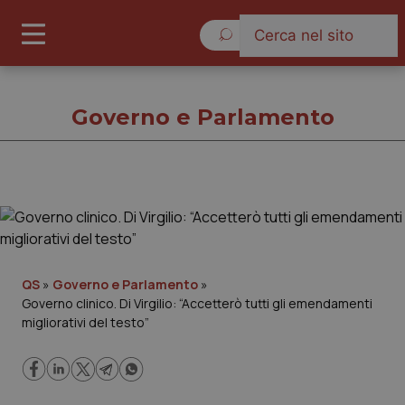
Domenica 9 Agosto 2026
Governo e Parlamento
Governo e Parlamento
Cronache
QS
»
Governo e Parlamento
»
Governo clinico. Di Virgilio: “Accetterò tutti gli emendamenti
Governo e Parlamento
migliorativi del testo”
Regioni e Asl
Lavoro e Professioni