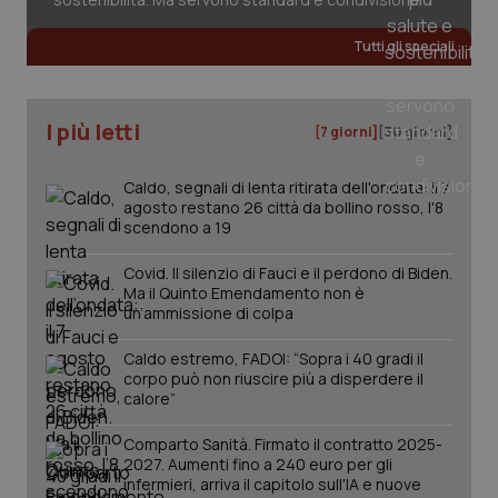
vis
web
uti
Tutti gli speciali
nuo
ver
dell
You
I più letti
__Secure-YNID
.youtube.com
5 mesi 4
Que
[7 giorni]
[30 giorni]
settimane
imp
You
ten
Caldo, segnali di lenta ritirata dell'ondata: il 7
pre
del
agosto restano 26 città da bollino rosso, l'8
vid
scendono a 19
inco
può
det
Covid. Il silenzio di Fauci e il perdono di Biden.
vis
Ma il Quinto Emendamento non è
web
un’ammissione di colpa
uti
nuo
ver
Caldo estremo, FADOI: “Sopra i 40 gradi il
dell
You
corpo può non riuscire più a disperdere il
calore”
YSC
Sessione
Que
Google LLC
imp
.youtube.com
You
Comparto Sanità. Firmato il contratto 2025-
ten
2027. Aumenti fino a 240 euro per gli
vis
infermieri, arriva il capitolo sull'IA e nuove
vid