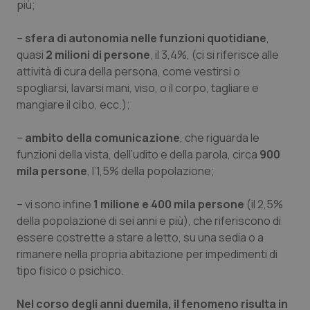
Valle D’Aosta
Oncodermatologia
più;
Veneto
Oncoematologia
–
sfera di autonomia nelle funzioni quotidiane
,
quasi
2 milioni di persone
, il 3,4%, (ci si riferisce alle
attività di cura della persona, come vestirsi o
Oncologia & Nutrizione
spogliarsi, lavarsi mani, viso, o il corpo, tagliare e
mangiare il cibo, ecc.);
Psoriasi & pelle
–
ambito della comunicazione
, che riguarda le
Quotidiano Cardiologia
funzioni della vista, dell’udito e della parola, circa
900
mila persone
, l’1,5% della popolazione;
Quotidiano Chirurgia
– vi sono infine
1 milione e 400 mila persone
(il 2,5%
Quotidiano Oncologia
della popolazione di sei anni e più), che riferiscono di
essere costrette a stare a letto, su una sedia o a
Quotidiano Pediatria
rimanere nella propria abitazione per impedimenti di
tipo fisico o psichico.
Rene & patologie urogenitali
Nel corso degli anni duemila, il fenomeno risulta in