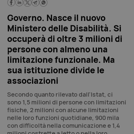
Scienza e Farmaci
Governo. Nasce il nuovo
Ministero delle Disabilità. Si
Studi e Analisi
occuperà di oltre 3 milioni di
Lettere al direttore
persone con almeno una
limitazione funzionale. Ma
Edizioni Regionali
sua istituzione divide le
QS Pro
associazioni
Professionisti Sanitari.AI
Secondo quanto rilevato dall'Istat, ci
sono 1,5 milioni di persone con limitazioni
Abruzzo
QS Pro Gold
fisiche, 2 milioni con alcune limitazioni
nelle loro funzioni quotidiane, 900 mila
QS Club
Newsletter
Basilicata
Artrite & artrosi
con difficoltà nella comunicazione e 1,4
milioni costrette a letto o nella loro