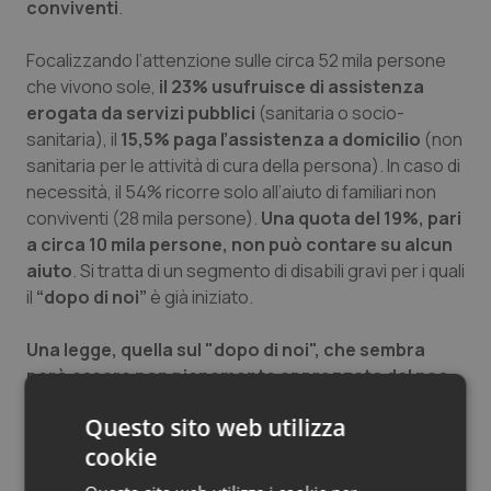
conviventi
.
Focalizzando l’attenzione sulle circa 52 mila persone
che vivono sole,
il 23% usufruisce di assistenza
erogata da servizi pubblici
(sanitaria o socio-
sanitaria), il
15,5% paga l’assistenza a domicilio
(non
sanitaria per le attività di cura della persona). In caso di
necessità, il 54% ricorre solo all’aiuto di familiari non
conviventi (28 mila persone).
Una quota del 19%, pari
a circa 10 mila persone, non può contare su alcun
aiuto
. Si tratta di un segmento di disabili gravi per i quali
il
“dopo di noi”
è già iniziato.
Una legge, quella sul "dopo di noi", che sembra
però essere non pienamente apprezzata dal neo
ministro Fontana:
"Modificheremo la legge sul 'dopo
Questo sito web utilizza
di noi'. Voglio analizzarla prima bene per capire cosa
cookie
c'è di positivo e cosa si può invece migliorare".