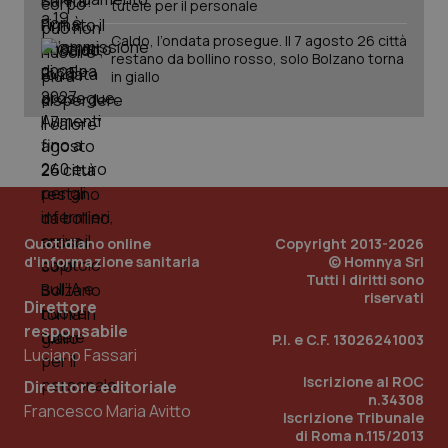
tutele per il personale
__Secure-
.youtube.com
5 mesi 4
Que
ROLLOUT_TOKEN
settimane
imp
Caldo, l’ondata prosegue. Il 7 agosto 26 città
You
restano da bollino rosso, solo Bolzano torna
ges
del
in giallo
e d
per
del
ute
tracking-sites-
www.quotidianosanita.it
4
Que
ironfish-tracking-
settimane
imp
named-enable
2 giorni
dal
per 
sis
sol
Quotidiano online
Copyright 2013-2026
ute
ide
d'informazione sanitaria
© Homnya Srl
Wel
Tutti i diritti sono
riservati
Direttore
responsabile
P.I. e C.F. 13026241003
Luciano Fassari
Iscrizione al ROC
Direttore editoriale
n.34308
Francesco Maria Avitto
Iscrizione Tribunale
di Roma n.115/2013