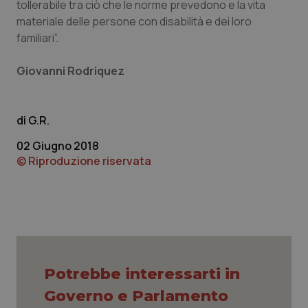
tollerabile tra ciò che le norme prevedono e la vita
materiale delle persone con disabilità e dei loro
CookieScriptConsent
5 mesi
CookieScript
familiari”.
settim
www.quotidianosanita.it
Giovanni Rodriquez
G.R.
02 Giugno 2018
© Riproduzione riservata
tracking-sites-ironfish-
www.quotidianosanita.it
4
tracking-enable
settim
2 gior
Potrebbe interessarti in
tracking-sites-ironfish-
www.quotidianosanita.it
4
Governo e Parlamento
session-id
settim
2 gior