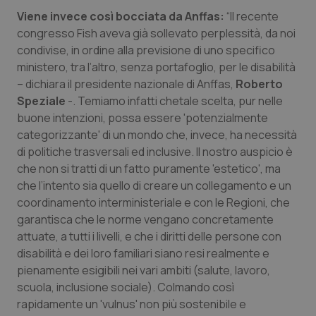
Necessari
Statistici
Marketing
Viene invece così bocciata da Anffas:
“Il recente
congresso Fish aveva già sollevato perplessità, da noi
I cookie necessari contribuiscono a rendere fruibile il
condivise, in ordine alla previsione di uno specifico
sito web abilitandone funzionalità di base quali la
navigazione sulle pagine e l'accesso alle aree
ministero, tra l’altro, senza portafoglio, per le disabilità
protette del sito. Il sito web non è in grado di
– dichiara il presidente nazionale di Anffas,
Roberto
funzionare correttamente senza questi cookie.
Speziale
-. Temiamo infatti chetale scelta, pur nelle
Nome
Fornitore
/
Dominio
Scaden
buone intenzioni, possa essere 'potenzialmente
VISITOR_PRIVACY_METADATA
5 mesi
YouTube
categorizzante' di un mondo che, invece, ha necessità
settim
.youtube.com
di politiche trasversali ed inclusive. Il nostro auspicio è
che non si tratti di un fatto puramente 'estetico', ma
che l’intento sia quello di creare un collegamento e un
coordinamento interministeriale e con le Regioni, che
garantisca che le norme vengano concretamente
attuate, a tutti i livelli, e che i diritti delle persone con
disabilità e dei loro familiari siano resi realmente e
pienamente esigibili nei vari ambiti (salute, lavoro,
scuola, inclusione sociale). Colmando così
rapidamente un 'vulnus' non più sostenibile e