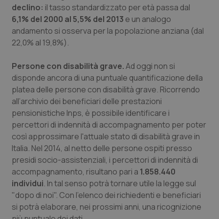
declino:
il tasso standardizzato per età passa dal
Salute orale & impianti
6,1% del 2000 al 5,5% del 2013
e un analogo
andamento si osserva per la popolazione anziana (dal
Sangue & coagulazione
22,0% al 19,8%).
Tiroide
Persone con disabilità grave.
Ad oggi non si
disponde ancora di una puntuale quantificazione della
Tumore al seno
platea delle persone con disabilità grave. Ricorrendo
all’archivio dei beneficiari delle prestazioni
Tumore ovarico
pensionistiche Inps, è possibile identificare i
percettori di indennità di accompagnamento per poter
così approssimare l'attuale stato di disabilità grave in
Tumori del Polmone & Testa Collo
Italia. Nel 2014, al netto delle persone ospiti presso
presidi socio-assistenziali, i percettori di indennità di
Tumori gastrointestinali
accompagnamento, risultano pari a
1.858.440
individui
. In tal senso potrà tornare utile la legge sul
Ulcera & Reflusso
"dopo di noi". Con l'elenco dei richiedenti e beneficiari
si potrà elaborare, nei prossimi anni, una ricognizione
Vaccini
più puntuale dei dati.