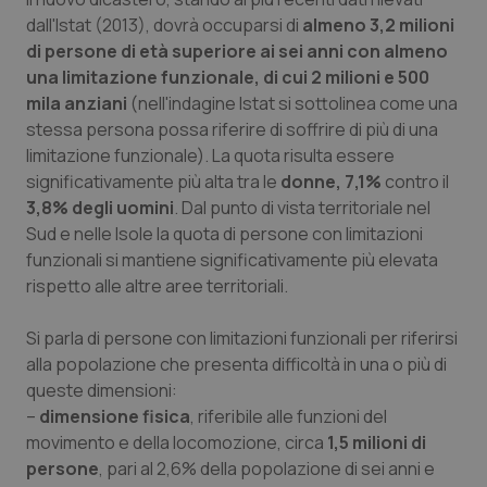
dall'Istat (2013), dovrà occuparsi di
almeno 3,2 milioni
Piemonte
HIV
di persone di età superiore ai sei anni con almeno
una limitazione funzionale, di cui 2 milioni e 500
Provincia Autonoma di Bolzano
Infezioni & Febbre
mila anziani
(nell'indagine Istat si sottolinea come
una
stessa persona possa riferire di soffrire di più di una
Provincia Autonoma di Trento
Ipertensione & Scompenso
limitazione funzionale). La quota risulta essere
significativamente più alta tra le
donne, 7,1%
contro il
Puglia
Malattie rare
3,8% degli uomini
. Dal punto di vista territoriale nel
Sud e nelle Isole la quota di persone con limitazioni
funzionali si mantiene significativamente più elevata
Sardegna
Malattia di Crohn & Rettocolite Ulcerosa
rispetto alle altre aree territoriali.
Sicilia
Neuroscienze & patologie neurodegenerative
Si parla di persone con limitazioni funzionali per riferirsi
alla popolazione che presenta difficoltà in una o più di
Toscana
Obesità
queste dimensioni:
–
dimensione fisica
, riferibile alle funzioni del
Umbria
Oftalmologia
movimento e della locomozione, circa
1,5 milioni di
persone
, pari al 2,6% della popolazione di sei anni e