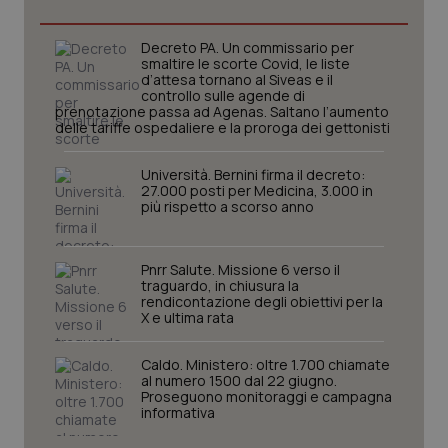
Decreto PA. Un commissario per
smaltire le scorte Covid, le liste
d’attesa tornano al Siveas e il
_ga
1 anno
Google LLC
controllo sulle agende di
mes
.quotidianosanita.it
prenotazione passa ad Agenas. Saltano l’aumento
delle tariffe ospedaliere e la proroga dei gettonisti
Università. Bernini firma il decreto:
27.000 posti per Medicina, 3.000 in
più rispetto a scorso anno
Pnrr Salute. Missione 6 verso il
traguardo, in chiusura la
rendicontazione degli obiettivi per la
X e ultima rata
Caldo. Ministero: oltre 1.700 chiamate
al numero 1500 dal 22 giugno.
Proseguono monitoraggi e campagna
informativa