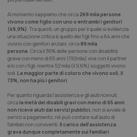
Al momento sappiamo che circa
269 mila persone
vivono come figlio con uno o entrambi i genitori
(49,9%)
. Tra questi, un gruppo per il quale si evidenzia
una situazione critica è quello dei figli fino a 64 anni che
vivono con genitori anziani, circa
89 mila
persone
. Circa il 36% delle persone con disabilità
grave con meno di 65 anni (192mila) vive con il partner
e/o con i figli, mentre 52 mila (il 9,6%) soggetti vivono
soli.
La maggior parte di coloro che vivono soli, il
73%, non ha più i genitori
.
Per quanto riguarda l’assistenza e gli aiuti ricevuti,
circa
la metà dei disabili gravi con meno di 65 anni
non riceve aiuti dai servizi pubblici,
non si avvale di
servizi a pagamento, né può contare sull’aiuto di
familiari non conviventi.
Il carico dell’assistenza
grava dunque completamente sui familiari