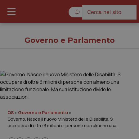
Sabato 8 Agosto 2026
Governo e Parlamento
Governo e Parlamento
Cronache
Governo e Parlamento
QS
»
Governo e Parlamento
»
Governo. Nasce il nuovo Ministero delle Disabilità. Si
Regioni e Asl
occuperà di oltre 3 milioni di persone con almeno una
limitazione funzionale. Ma sua istituzione divide le
Lavoro e Professioni
associazioni