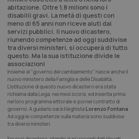
Calabria
Asma & BPCO
abitazione. Oltre 1,8 milioni sono i
disabilii gravi. La metà di questi con
Campania
Car-T
meno di 65 anni non riceve aiuti dai
servizi pubblici. Il nuovo dicastero,
Emilia-Romagna
Colesterolo & coronaropatie
riunendo competenze ad oggi suddivise
tra diversi ministeri, si occuperà di tutto
Friuli Venezia Giulia
Dermatite Atopica
questo. Ma la sua istituzione divide le
associazioni
Lazio
Diabete & glucometri
Insieme al "governo del cambiamento" nasce anche il
nuovo ministero della Famiglia e delle Disabilità.
Liguria
Disturbi dell’umore
L'istituzione di questo nuovo dicastero era stata
richiama dalla Lega, nei mesi scorsi, ed inserita prima
Lombardia
Dolore
nel loro programma elttorale e poi nel contratto di
governo. A guidarlo sarà il leghista
Lorenzo Fontana
.
Ad oggi le competenze sulla materia sono suddivise
Marche
Donna & Salute
tra diversi ministeri.
Molise
Epatiti
Il nuovo dicastero, stando ai più recenti dati rilevati