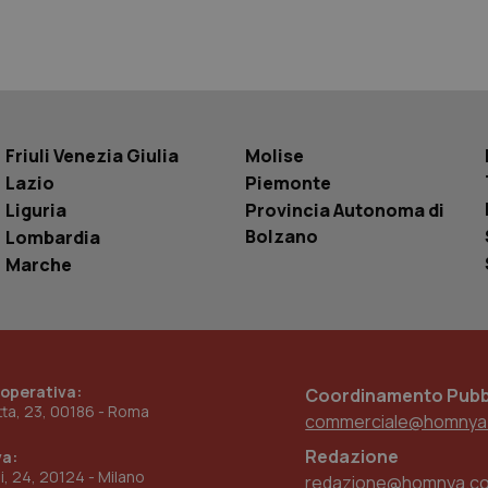
Sessione
Questo cookie è impostato da YouTube per
Google LLC
delle visualizzazioni dei video incorporati.
.youtube.com
.youtube.com
5 mesi 4
Questo cookie è impostato da YouTube pe
settimane
dell'autenticazione e della personalizzazi
utente
www.quotidianosanita.it
4
Questo cookie è impostato dall'applicazion
settimane
sistema di tracking solo in caso di utenti 
2 giorni
provider WelfareLink.
Friuli Venezia Giulia
Molise
Lazio
Piemonte
Liguria
Provincia Autonoma di
Bolzano
Lombardia
Marche
 operativa:
Coordinamento Pubbl
etta, 23, 00186 - Roma
commerciale@homnya
Redazione
va:
ni, 24, 20124 - Milano
redazione@homnya.c