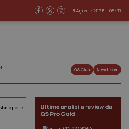
8 Agosto 2026
05:01
ti
QS Club
Newsletter
Ultime analisi e review da
Grillo torna a difendere le nomine al Css: “Nomi scelti solo su base competenza”. Poche donne?: “Non siamo per le quote rosa”. Poi torna sul numero chiuso a Medicina: “Decideremo con il Miur”
QS Pro Gold
Cloud sanitario: