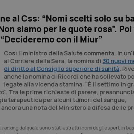
ine al Css: “Nomi scelti solo su b
on siamo per le quote rosa”. Poi
 “Decideremo con il Miur”
Così il ministro della Salute commenta, in un'
al
Corriere della Sera
, la nomina di
30 nuovi m
di diritto al Consiglio superiore di sanità
. Riv
anche la nomina di Ricordi che ha sollevato 
legate alla vicenda stamina: "È il settimo in g
o". Tra le prime richieste di parere, preannunci
gia terapeutica per alcuni tumori del sangue,
i ancora una nota del Ministero a difesa delle p
ranking dal quale sono stati estratti i nomi degli esperti in bas