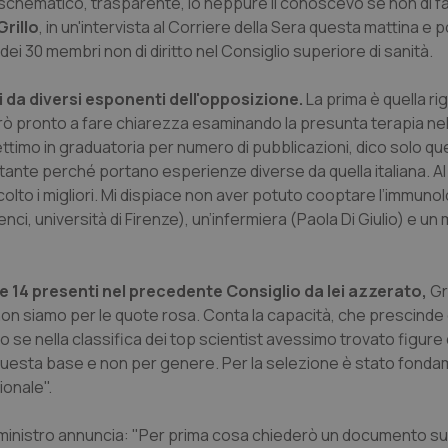
ro schematico, trasparente, io neppure li conoscevo se non di 
Grillo
, in un'intervista al
Corriere della Sera
questa mattina e p
ei 30 membri non di diritto nel Consiglio superiore di sanità.
i da diversi esponenti dell'opposizione.
La prima è quella ri
iarò pronto a fare chiarezza esaminando la presunta terapia ne
ettimo in graduatoria per numero di pubblicazioni, dico solo qu
rtante perché portano esperienze diverse da quella italiana. A
lto i migliori. Mi dispiace non aver potuto cooptare l’immuno
ci, università di Firenze), un’infermiera (Paola Di Giulio) e u
le 14 presenti nel precedente Consiglio da lei azzerato,
Gr
on siamo per le quote rosa. Conta la capacità, che prescinde 
se nella classifica dei top scientist avessimo trovato figure 
questa base e non per genere. Per la selezione è stato fondam
ionale".
l ministro annuncia: "Per prima cosa chiederò un documento sul 