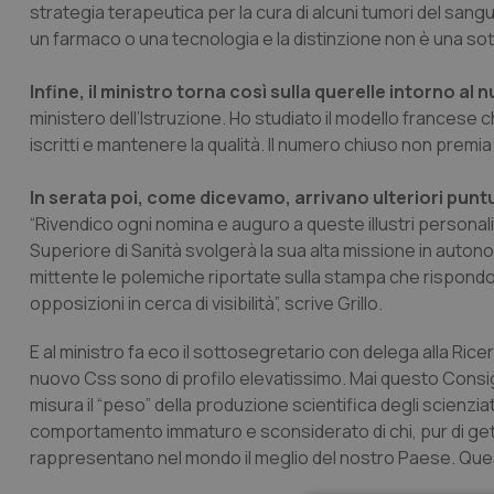
strategia terapeutica per la cura di alcuni tumori del sangu
un farmaco o una tecnologia e la distinzione non è una sott
Infine, il ministro torna così sulla querelle intorno al
ministero dell’Istruzione. Ho studiato il modello francese
iscritti e mantenere la qualità. Il numero chiuso non premia 
In serata poi, come dicevamo, arrivano ulteriori puntu
“Rivendico ogni nomina e auguro a queste illustri personalit
Superiore di Sanità svolgerà la sua alta missione in autonom
mittente le polemiche riportate sulla stampa che rispondo
opposizioni in cerca di visibilità”, scrive Grillo.
E al ministro fa eco il sottosegretario con delega alla Rice
nuovo Css sono di profilo elevatissimo. Mai questo Consigl
misura il “peso” della produzione scientifica degli scienzia
comportamento immaturo e sconsiderato di chi, pur di getta
rappresentano nel mondo il meglio del nostro Paese. Questi 