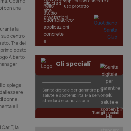
fama. Così ho
applicazioni concrete e
uso protetto
oi con una
gurante la
l suo centro
esto. Tre dei
l primo posto
logo Alberto
Gli speciali
n manager
illo spiega:
Sanità digitale per garantire più
dall’essere
salute e sostenibilità. Ma servono
di donne.
standard e condivisione
entale il
Tutti gli speciali
Car T, la