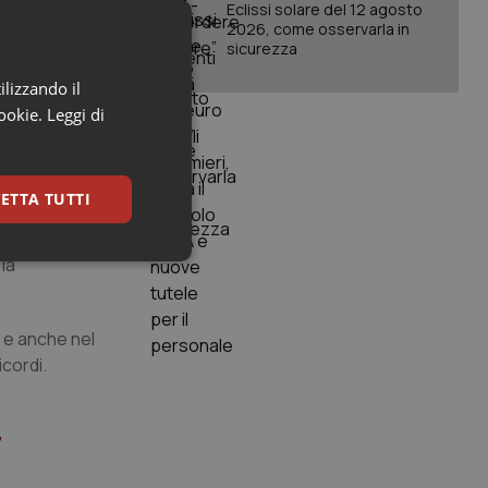
Eclissi solare del 12 agosto
 del
2026, come osservarla in
sicurezza
ilizzando il
are quanto
cookie.
Leggi di
a del
irigo a
ETTA TUTTI
la
keting
A e anche nel
icordi.
”
igazione sulle pagine
kie.