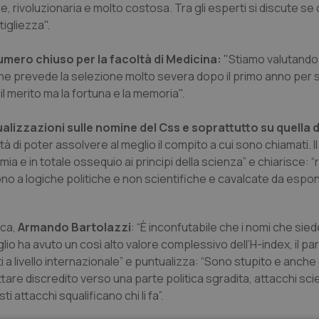
e, rivoluzionaria e molto costosa. Tra gli esperti si discute se
igliezza".
 numero chiuso per la facoltà di Medicina:
"Stiamo valutando 
 che prevede la selezione molto severa dopo il primo anno per 
il merito ma la fortuna e la memoria".
alizzazioni sulle nomine del Css e soprattutto su quella di
à di poter assolvere al meglio il compito a cui sono chiamati. I
ia e in totale ossequio ai principi della scienza” e chiarisce: 
no a logiche politiche e non scientifiche e cavalcate da espon
rca,
Armando Bartolazzi
: “È inconfutabile che i nomi che sie
io ha avuto un così alto valore complessivo dell’H-index, il p
ti a livello internazionale” e puntualizza: “Sono stupito e anche
re discredito verso una parte politica sgradita, attacchi sci
attacchi squalificano chi li fa”.