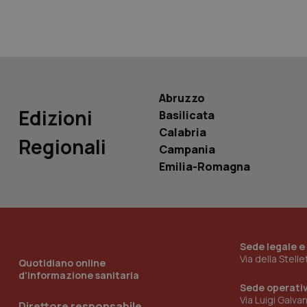
YSC
__Secure-
ROLLOUT_TOKEN
tracking-sites-
ironfish-tracking-
named-enable
Abruzzo
Edizioni
Basilicata
Calabria
Regionali
Campania
Emilia-Romagna
Sede legale e
Via della Stell
Quotidiano online
d'informazione sanitaria
Sede operati
Via Luigi Galva
Direttore responsabile