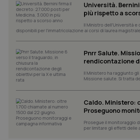
Università. Bernini
più rispetto a sco
PHPSESSID
Il Ministro dell'Università e
disponibili per l'immatricolazione ai corsi di laurea magistrale
Pnrr Salute. Missio
_ga_KM60CM4NPH
rendicontazione deg
Il Ministero ha raggiunto gl
Missione salute. Si tratta dei
Nome
Nome
VISITOR_INFO1_LIV
_ga_0VMQEQKQ1N
Caldo. Ministero: 
Proseguono monit
__Secure-YNID
Prosegue il monitoraggio de
per limitare gli effetti dell