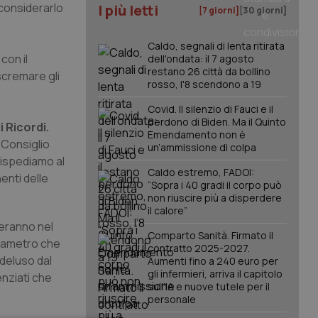
 considerarlo
I più letti
[7 giorni]
[30 giorni]
Caldo, segnali di lenta ritirata
con il
dell'ondata: il 7 agosto
restano 26 città da bollino
scremare gli
rosso, l'8 scendono a 19
Covid. Il silenzio di Fauci e il
perdono di Biden. Ma il Quinto
 Ricordi.
Emendamento non è
l Consiglio
un’ammissione di colpa
“rispediamo al
Caldo estremo, FADOI:
enti delle
“Sopra i 40 gradi il corpo può
non riuscire più a disperdere
il calore”
deranno nel
Comparto Sanità. Firmato il
arametro che
contratto 2025-2027.
 deluso dal
Aumenti fino a 240 euro per
gli infermieri, arriva il capitolo
enziati che
sull'IA e nuove tutele per il
personale