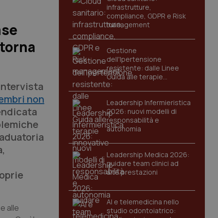
infrastrutture,
compliance, GDPR e Risk
management
ase
 torna
Gestione
dell'Ipertensione
resistente: dalle Linee
Guida alle terapie
intervista
innovative
embri non
Leadership Infermieristica
endicata
2026: nuovi modelli di
responsabilità e
polemiche
autonomia
raduatoria
a,
Leadership Medica 2026:
guidare team clinici ad
alte prestazioni
roprie
AI e telemedicina nello
e alle
studio odontoiatrico: