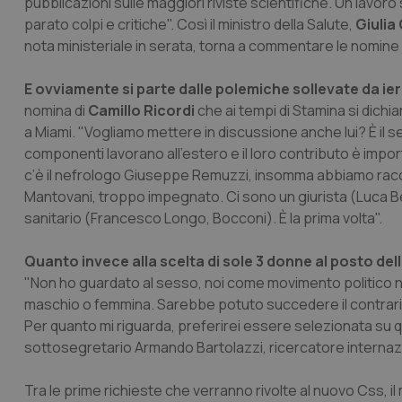
pubblicazioni sulle maggiori riviste scientifiche. Un lavo
parato colpi e critiche". Così il ministro della Salute,
Giulia 
nota ministeriale in serata, torna a commentare le nomine d
E ovviamente si parte dalle polemiche sollevate da ier
nomina di
Camillo Ricordi
che ai tempi di Stamina si dich
a Miami. "Vogliamo mettere in discussione anche lui? È il s
componenti lavorano all’estero e il loro contributo è impo
c’è il nefrologo Giuseppe Remuzzi, insomma abbiamo racco
Mantovani, troppo impegnato. Ci sono un giurista (Luca Ben
sanitario (Francesco Longo, Bocconi). È la prima volta".
Quanto invece alla scelta di sole 3 donne al posto del
"Non ho guardato al sesso, noi come movimento politico n
maschio o femmina. Sarebbe potuto succedere il contrario 
Per quanto mi riguarda, preferirei essere selezionata su 
sottosegretario Armando Bartolazzi, ricercatore internaz
Tra le prime richieste che verranno rivolte al nuovo Css, i