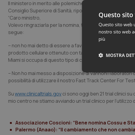
Il ministero in merito alle polemiche riguardo alla nomina 
Consiglio Superiore di Sanità, riporta quanto comunicato da
Questo sito 
“
Caro ministro,
Questo sito web ut
Volevo ringraziarla per la nomina, tuttavia, in relazione a
nostro sito web ac
segue:
più
– non ho mai detto di essere a favore di Vannoni o del Meto
prodotto cellulare ottenuto con tale “metodo”. Avevo offert
MOSTRA DET
Miami si occupa di questo tipo di controlli per distinguere i
– Non ho mai messo a disposizione di Vannoni i laboratori d
Neces
possibilità di utilizzare il nostro Fast Track Center For Testi
Su
www.clinicaltrials.gov
ci sono oggi ben 21 trial clinici 
mio centro ne stiamo avviando un trial clinico per l’utilizz
Associazione Coscioni: “Bene nomina Cossu e Star
I cookie necessari con
Palermo (Anaao): “Il cambiamento che non cambia
e l'accesso alle aree 