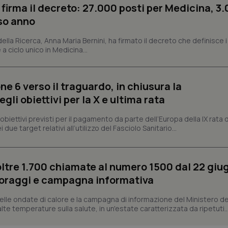
sessioni e campagne per i rapporti 
 firma il decreto: 27.000 posti per Medicina, 3.
rso anno
Sessione
Cookie generato da applicazioni 
PHP.net
linguaggio PHP. Si tratta di un id
www.quotidianosanita.it
generico utilizzato per mantenere 
 della Ricerca, Anna Maria Bernini, ha firmato il decreto che definisce i
sessione utente. Normalmente 
generato in modo casuale, il mod
 a ciclo unico in Medicina...
utilizzato può essere specifico pe
buon esempio è mantenere uno s
un utente tra le pagine.
ne 6 verso il traguardo, in chiusura la
.quotidianosanita.it
1 anno 1
Questo cookie viene utilizzato d
mese
per mantenere lo stato della ses
li obiettivi per la X e ultima rata
i obiettivi previsti per il pagamento da parte dell’Europa della IX rata
 due target relativi all’utilizzo del Fasciolo Sanitario...
Fornitore
Fornitore
/
/
Dominio
Scadenza
Descrizione
Scadenza
Descrizione
Dominio
E
5 mesi 4
Questo cookie è impostato da Youtube per
Google LLC
settimane
delle preferenze dell'utente per i video d
.youtube.com
.quotidianosanita.it
1 anno 1
Questo cookie viene utilizzato da Google Analy
nei siti; può anche determinare se il visita
mese
lo stato della sessione.
oltre 1.700 chiamate al numero 1500 dal 22 giu
utilizzando la nuova o la vecchia versione d
Youtube.
oraggi e campagna informativa
.youtube.com
5 mesi 4
Questo cookie è impostato da Youtube per
settimane
delle preferenze dell'utente per i video d
lle ondate di calore e la campagna di informazione del Ministero de
nei siti; può anche determinare se il visita
e alte temperature sulla salute, in un'estate caratterizzata da ripetuti..
utilizzando la nuova o la vecchia versione d
Youtube.