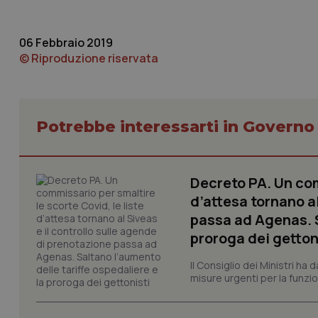
Nome
VISITOR_PRIVACY_
06 Febbraio 2019
© Riproduzione riservata
CookieScriptConse
Potrebbe interessarti in Govern
tracking-sites-ironf
tracking-enable
Decreto PA. Un com
d’attesa tornano al
tracking-sites-ironf
session-id
passa ad Agenas. S
proroga dei getton
_ga
Il Consiglio dei Ministri ha 
misure urgenti per la funzio