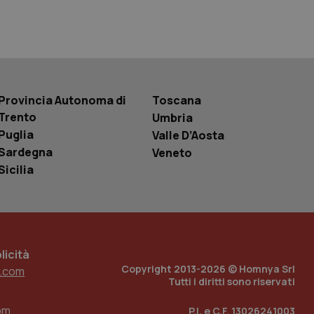
 tenere traccia
r la gestione
one dell’esperienza
e per abilitare il
loggato con identity
Provincia Autonoma di
Toscana
Trento
Umbria
Puglia
Valle D’Aosta
Sardegna
Veneto
Sicilia
icità
Copyright 2013-2026 © Homnya Srl
.com
Tutti i diritti sono riservati
om
P.I. e C.F. 13026241003